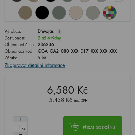
Výrobce:
Dřevojas
i
Dostupnost:
2 až 4 týdny
Objednací číslo
236236
Objednací kód
QGA_GA2_080_XXX_D17_XXX_XXX_XXX
Záruka:
5 let
Zkopírovat detailní informace
6,580 Kč
5,438 Kč
bez DPH
ks
PŘIDAT DO KOŠÍKU