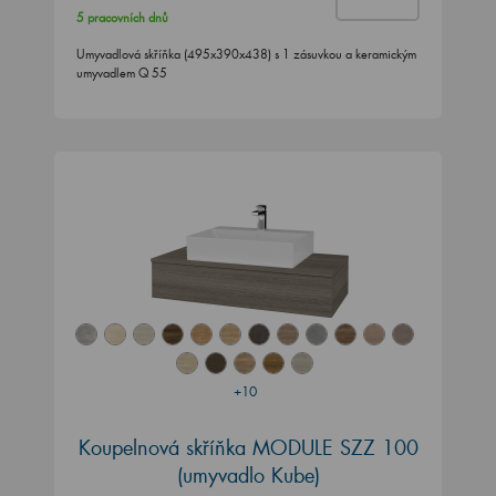
5 pracovních dnů
Umyvadlová skříňka (495x390x438) s 1 zásuvkou a keramickým
umyvadlem Q 55
+10
Koupelnová skříňka MODULE SZZ 100
(umyvadlo Kube)