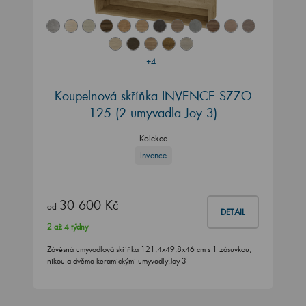
+4
Koupelnová skříňka INVENCE SZZO
125 (2 umyvadla Joy 3)
Kolekce
Invence
30 600 Kč
od
DETAIL
2 až 4 týdny
Závěsná umyvadlová skříňka 121,4x49,8x46 cm s 1 zásuvkou,
nikou a dvěma keramickými umyvadly Joy 3