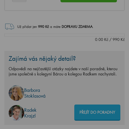
Už přidat jen
990
Kč
a máte
DOPRAVU ZDARMA
.
0.00
Kč
/
990
Kč
Zajímá vás nějaký detail?
Odpovědi na nejčastější otázky najdete v naší poradně, kterou
jsme společně s kolegyní Bárou a kolegou Radkem nachystali.
Barbora
Stoklasová
Radek
PŘEJÍT DO PORADNY
Krajzl