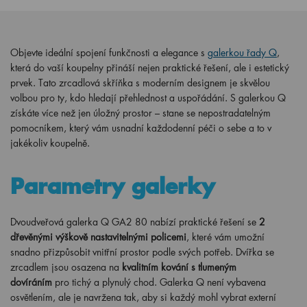
Objevte ideální spojení funkčnosti a elegance s
galerkou řady Q
,
která do vaší koupelny přináší nejen praktické řešení, ale i estetický
prvek. Tato zrcadlová skříňka s moderním designem je skvělou
volbou pro ty, kdo hledají přehlednost a uspořádání. S galerkou Q
získáte více než jen úložný prostor – stane se nepostradatelným
pomocníkem, který vám usnadní každodenní péči o sebe a to v
jakékoliv koupelně.
Parametry galerky
Dvoudveřová galerka Q GA2 80 nabízí praktické řešení se
2
dřevěnými výškově nastavitelnými policemi
, které vám umožní
snadno přizpůsobit vnitřní prostor podle svých potřeb. Dvířka se
zrcadlem jsou osazena na
kvalitním kování s tlumeným
dovíráním
pro tichý a plynulý chod. Galerka Q není vybavena
osvětlením, ale je navržena tak, aby si každý mohl vybrat externí