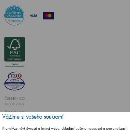
ČSN EN ISO
14001:2016
ČSN EN ISO
Vážíme si vašeho soukromí
9001:2016
K analýze návštěvnosti a funkcí webu, ukládání vašeho nastavení a personalizaci