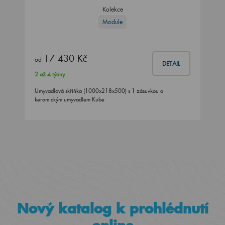
Kolekce
Module
17 430 Kč
od
DETAIL
2 až 4 týdny
Umyvadlová skříňka (1000x218x500) s 1 zásuvkou a
keramickým umyvadlem Kube
Nový katalog k prohlédnutí