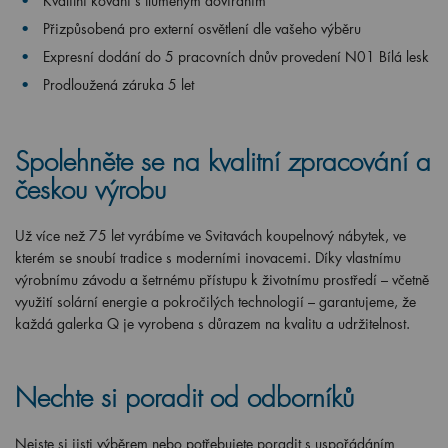
Kvalitní kování s tlumeným dovíráním
Přizpůsobená pro externí osvětlení dle vašeho výběru
Expresní dodání do 5 pracovních dnův provedení N01 Bílá lesk
Prodloužená záruka 5 let
Spolehněte se na kvalitní zpracování a
českou výrobu
Už více než 75 let vyrábíme ve Svitavách koupelnový nábytek, ve
kterém se snoubí tradice s moderními inovacemi. Díky vlastnímu
výrobnímu závodu a šetrnému přístupu k životnímu prostředí – včetně
využití solární energie a pokročilých technologií – garantujeme, že
každá galerka Q je vyrobena s důrazem na kvalitu a udržitelnost.
Nechte si poradit od odborníků
Nejste si jisti výběrem nebo potřebujete poradit s uspořádáním