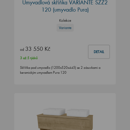
Umyvadlová skříňka VARIANTE SZZ2
120 (umyvadlo Pura)
Kolekce
Variante
33 550 Kč
od
DETAIL
3 až 5 týdnů
Skříňka pod umyvadlo (1200x520x445) se 2 zásuvkami a
keramickým umyvadlem Pura 120