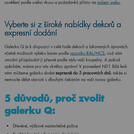
osvětlení podle svého vkusu a požadavků přímo na
našem webu
.
Vyberte si z široké nabídky dekorů a
expresní dodání
Galerka Q je k dispozici v celé řadě dekorů a lakovaných úpravách,
včetně možnosti výběru barev podle
vzorníku RAL/NCS
, což vám
umožní přizpůsobit ji přesně podle stylu vaší koupelny. A pokud
spěcháte, máme pro vás skvělou zprávu! V provedení N01 Bílá lesk
vám můžeme galerku dodat
expresně do 5 pracovních dnů
, takže si
nemusíte dělat starosti s dlouhým čekáním na vaši novou galerku.
5 důvodů, proč zvolit
galerku Q:
Dřevěné, výškově nastavitelné police