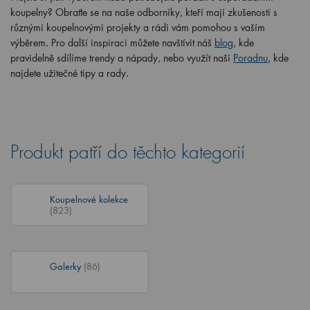
koupelny? Obraťte se na naše odborníky, kteří mají zkušenosti s
různými koupelnovými projekty a rádi vám pomohou s vaším
výběrem. Pro další inspiraci můžete navštívit náš
blog
, kde
pravidelně sdílíme trendy a nápady, nebo využít naši
Poradnu
, kde
najdete užitečné tipy a rady.
Produkt patří do těchto kategorií
Koupelnové kolekce
(823)
Galerky
(86)