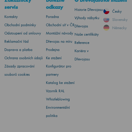
Zákaznický
Důležité
O Dřevojasu
Ke stažení
servis
odkazy
Historie Dřevojasu
Česky
Kontakty
Poradna
Výhody nábytku
Slovensky
Obchodní podmínky
Obchodní síť v ČR
Dřevojas
Německy
Odstoupení od smlouvy
Montážní návody
Naše certifikáty
Reklamační řád
Dřevojas na míru
Reference
Doprava a platba
Prodejna
Kariéra v
Ochrana osobních údajů
Ke stažení
Dřevojasu
Zásady zpracování
Konfigurátor pro
souborů cookies
partnery
Katalog ke stažení
Vzorník RAL
Whistleblowing
Environmentální
politika