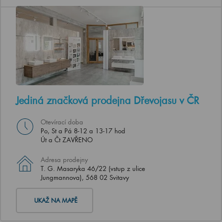
Jediná značková prodejna Dřevojasu v ČR
Otevírací doba
Po, St a Pá 8-12 a 13-17 hod
Út a Čt ZAVŘENO
Adresa prodejny
T. G. Masaryka 46/22 (vstup z ulice
Jungmannova), 568 02 Svitavy
UKAŽ NA MAPĚ