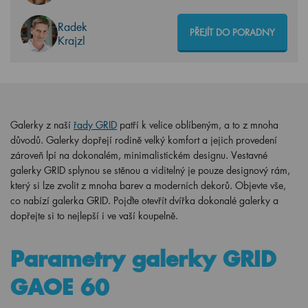
Radek
PŘEJÍT DO PORADNY
Krajzl
Galerky z naší
řady GRID
patří k velice oblíbeným, a to z mnoha
důvodů. Galerky dopřejí rodině velký komfort a jejich provedení
zároveň lpí na dokonalém, minimalistickém designu. Vestavné
galerky GRID splynou se stěnou a viditelný je pouze designový rám,
který si lze zvolit z mnoha barev a moderních dekorů. Objevte vše,
co nabízí galerka GRID. Pojďte otevřít dvířka dokonalé galerky a
dopřejte si to nejlepší i ve vaší koupelně.
Parametry galerky GRID
GAOE 60