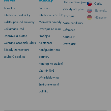
servis
odkazy
Historie Dřevojasu
Česky
Kontakty
Poradna
Výhody nábytku
Slovensky
Obchodní podmínky
Obchodní síť v ČR
Dřevojas
Německy
Odstoupení od smlouvy
Montážní návody
Naše certifikáty
Reklamační řád
Dřevojas na míru
Reference
Doprava a platba
Prodejna
Kariéra v
Ochrana osobních údajů
Ke stažení
Dřevojasu
Zásady zpracování
Konfigurátor pro
souborů cookies
partnery
Katalog ke stažení
Vzorník RAL
Whistleblowing
Environmentální
politika