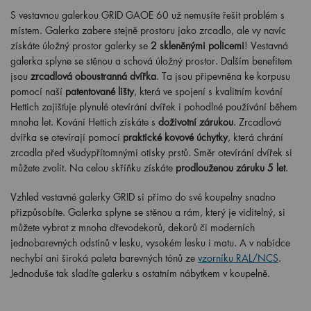
S vestavnou galerkou GRID GAOE 60 už nemusíte řešit problém s
místem. Galerka zabere stejně prostoru jako zrcadlo, ale vy navíc
získáte úložný prostor galerky se
2 skleněnými policemi
! Vestavná
galerka splyne se stěnou a schová úložný prostor. Dalším benefitem
jsou
zrcadlová oboustranná dvířka
. Ta jsou připevněna ke korpusu
pomocí naší
patentované lišty
, která ve spojení s kvalitním kování
Hettich zajišťuje plynulé otevírání dvířek i pohodlné používání během
mnoha let. Kování Hettich získáte s
doživotní zárukou
. Zrcadlová
dvířka se otevírají pomocí
praktické kovové úchytky
, která chrání
zrcadla před všudypřítomnými otisky prstů. Směr otevírání dvířek si
můžete zvolit. Na celou skříňku získáte
prodlouženou záruku 5 let
.
Vzhled vestavné galerky GRID si přímo do své koupelny snadno
přizpůsobíte. Galerka splyne se stěnou a rám, který je viditelný, si
můžete vybrat z mnoha dřevodekorů, dekorů či moderních
jednobarevných odstínů v lesku, vysokém lesku i matu. A v nabídce
nechybí ani široká paleta barevných tónů ze
vzorníku RAL/NCS
.
Jednoduše tak sladíte galerku s ostatním nábytkem v koupelně.