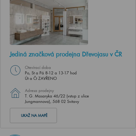
Jediná značková prodejna Dřevojasu v ČR
Otevírací doba
Po, St a Pá 8-12 a 13-17 hod
Út a Čt ZAVŘENO
Adresa prodejny
T. G. Masaryka 46/22 (vstup z ulice
Jungmannova), 568 02 Svitavy
UKAŽ NA MAPĚ