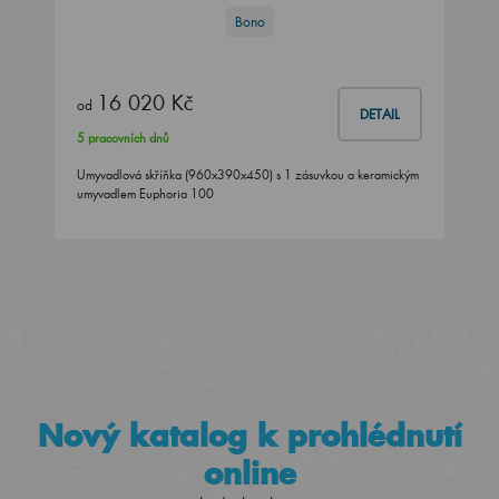
Bono
16 020 Kč
od
DETAIL
5 pracovních dnů
Umyvadlová skříňka (960x390x450) s 1 zásuvkou a keramickým
umyvadlem Euphoria 100
Nový katalog k prohlédnutí
online