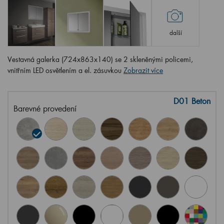
další
Vestavná galerka (724x863x140) se 2 skleněnými policemi,
vnitřním LED osvětlením a el. zásuvkou
Zobrazit více
D01 Beton
Barevné provedení