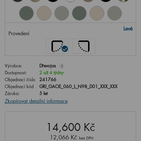
Levé
Provedení
Výrobce:
Dřevojas
i
Dostupnost:
2 až 4 týdny
Objednací číslo
241766
Objednací kód
GRI_GAOE_060_L_N98_D01_XXX_XXX
Záruka:
5 let
Zkopírovat detailní informace
14,600 Kč
12,066 Kč
bez DPH