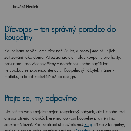
kování Hettich
Dřevojas – ten správný poradce do
koupelny
Koupelnám se věnujeme více než 75 let, a proto jsme při jejich
zařizování jako doma. Ať už zařizujete malou koupelnu pro hosty,
prostornou pro všechny členy v domácnosti nebo například
netypickou se zkosenou stěnou… Koupelnový nábytek máme v
malíčku, a to od materiálů až po design.
Ptejte se, my odpovíme
Na našem webu najdete nejen koupelnový nábytek, ale i mnoho rad
a inspirativních článků, které mohou vaši koupelnu proměnit na
soukromé lázně. Pro inspiraci si otevřete náš
Blog
přímo z koupelny,
rady s výběrem nebo instalací najdete v
Poradně
. A samozřejmě