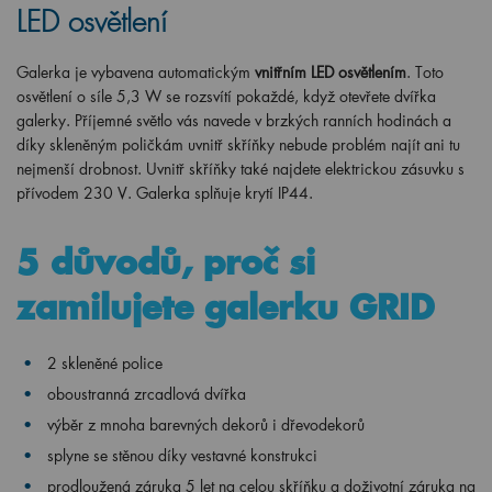
LED osvětlení
Galerka je vybavena automatickým
vnitřním LED osvětlením
. Toto
osvětlení o síle 5,3 W se rozsvítí pokaždé, když otevřete dvířka
galerky. Příjemné světlo vás navede v brzkých ranních hodinách a
díky skleněným poličkám uvnitř skříňky nebude problém najít ani tu
nejmenší drobnost. Uvnitř skříňky také najdete elektrickou zásuvku s
přívodem 230 V. Galerka splňuje krytí IP44.
5 důvodů, proč si
zamilujete galerku GRID
2 skleněné police
oboustranná zrcadlová dvířka
výběr z mnoha barevných dekorů i dřevodekorů
splyne se stěnou díky vestavné konstrukci
prodloužená záruka 5 let na celou skříňku a doživotní záruka na