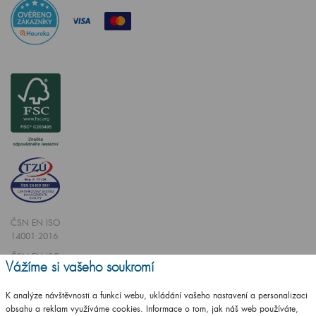
ČSN EN ISO
14001:2016
ČSN EN ISO
Vážíme si vašeho soukromí
9001:2016
K analýze návštěvnosti a funkcí webu, ukládání vašeho nastavení a personalizaci
obsahu a reklam využíváme cookies. Informace o tom, jak náš web používáte,