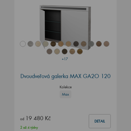
+17
Dvoudveřová galerka MAX GA2O 120
Kolekce
Max
19 480 Kč
od
DETAIL
2 až 4 týdny