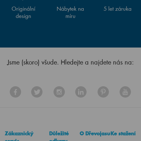
Originální
Nábytek na
5 let záruka
design
míru
Jsme (skoro) všude. Hledejte a najdete nás na:
Zákaznický
Důležité
O Dřevojasu
Ke stažení