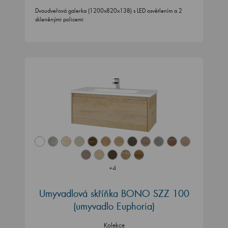
Dvoudveřová galerka (1200x820x138) s LED osvětlením a 2
skleněnými policemi
+4
Umyvadlová skříňka BONO SZZ 100
(umyvadlo Euphoria)
Kolekce