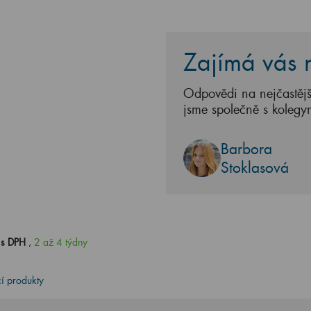
Zajímá vás n
Odpovědi na nejčastějš
jsme společně s kolegy
Barbora
Stoklasová
 s DPH
,
2 až 4 týdny
cí produkty