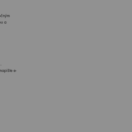
ročným
ou a
.
apište e-