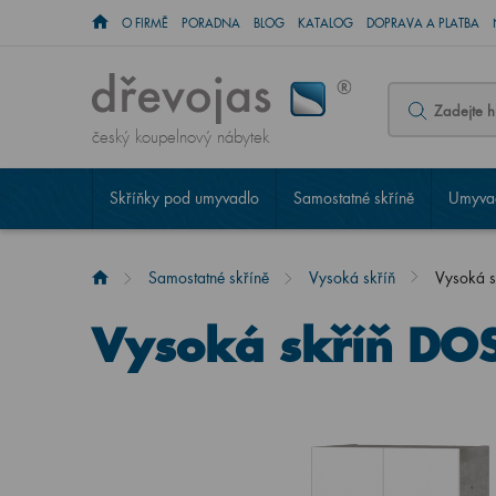
O FIRMĚ
PORADNA
BLOG
KATALOG
DOPRAVA A PLATBA
český koupelnový nábytek
Skříňky pod umyvadlo
Samostatné skříně
Umyvad
Samostatné skříně
Vysoká skříň
Vysoká 
Vysoká skříň DO