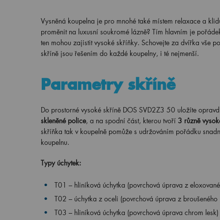
Vysněná koupelna je pro mnohé také místem relaxace a klidu
proměnit na luxusní soukromé lázně? Tím hlavním je pořádek
ten mohou zajistit vysoké skříňky. Schovejte za dvířka vše 
skříně jsou řešením do každé koupelny, i té nejmenší.
Parametry skříně
Do prostorné vysoké skříně DOS SVD2Z3 50 uložíte opravdu 
skleněné police
, a na spodní část, kterou tvoří
3 různě vysok
skříňka tak v koupelně pomůže s udržováním pořádku snadno a
koupelnu.
Typy úchytek:
T01 – hliníková úchytka (povrchová úprava z eloxovanéh
T02 – úchytka z oceli (povrchová úprava z broušeného n
T03 – hliníková úchytka (povrchová úprava chrom lesk)