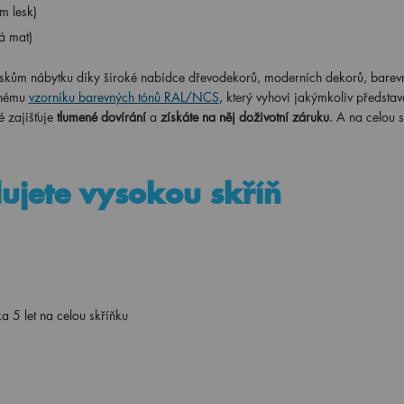
m lesk)
á mat)
uskům nábytku díky široké nabídce dřevodekorů, moderních dekorů, barev
čnému
vzorníku barevných tónů RAL/NCS
, který vyhoví jakýmkoliv představ
 zajišťuje
tlumené dovírání
a
získáte na něj doživotní záruku
. A na celou 
lujete vysokou skříň
a 5 let na celou skříňku