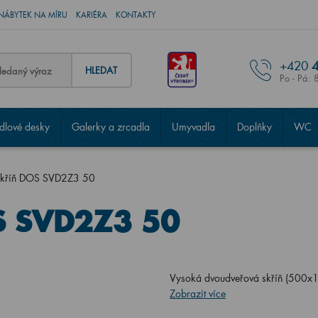
NÁBYTEK NA MÍRU
KARIÉRA
KONTAKTY
+420
4
HLEDAT
Po - Pá: 
lové desky
Galerky a zrcadla
Umyvadla
Doplňky
WC
skříň DOS SVD2Z3 50
S SVD2Z3 50
Vysoká dvoudveřová skříň (500x1
Zobrazit více