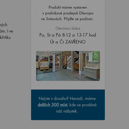
Produkt máme vystaven
v podnikové prodejně Dřevojas
ve Svitavách. Přijďte se podívat..
ných
Otevírací doba
ám. I ve
Po, St a Pá 8-12 a 13-17 hod
skříňku
Út a Čt ZAVŘENO
Nejste v dosahu? Nevadí, máme
dalších 300 míst
, kde se prodává
náš nábytek.