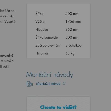
 dokáže se
Šířka
500 mm
ostoru. A
dni. Vysoké
Výška
1756 mm
Hloubka
352 mm
Šířka kompletu
500 mm
Způsob otevírání
S úchytkou
Hmotnost
53 kg
hovatelné
cm široká
t vaši
Montážní návody
Montážní návod
Chcete to vidět?