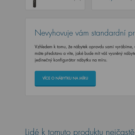
Nevyhovuje vám standardní p
Vzhledem k tomu, že nábytek opravdu sami vyrábíme, u
máte představu a víte, jaké bude mít váš vysněný nábyt
jedinečný konfigurátor nábytku na míru.
VÍCE O NÁBYTKU NA MÍRU
Lidé k tomuto produktu nejčastěj