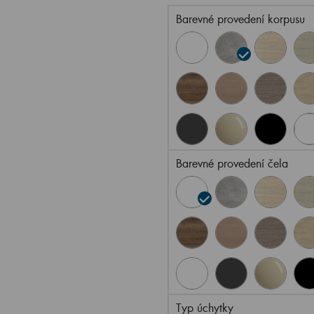
Barevné provedení korpusu
Barevné provedení čela
Typ úchytky