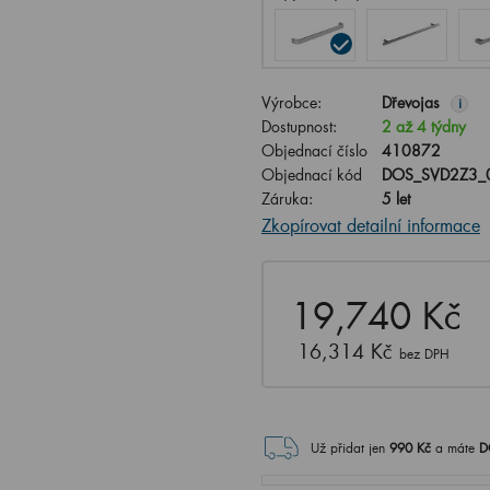
Výrobce:
Dřevojas
i
Dostupnost:
2 až 4 týdny
Objednací číslo
410872
Objednací kód
DOS_SVD2Z3_
Záruka:
5 let
Zkopírovat detailní informace
19,740 Kč
16,314 Kč
bez DPH
Už přidat jen
990
Kč
a máte
D