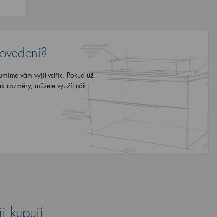
rovedení?
míme vám vyjít vstříc. Pokud už
ek rozměry, můžete využít náš
i kupují