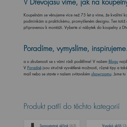
V Dřevojasu víme, jak na koupeln
Koupelnám se věnujeme více než 75 let a víme, že kvalitní k
podmínkám a praktickému, promyšleném designu. Ten totiž oc
připravenou k montáži. Vyberte si nábytek do koupelny z Dř
Poradíme, vymyslíme, inspirujem
a o zkušenosti se s vámi rádi podělíme! V našem
Blogu
najd
V
Poradně
jsou stručně vysvětlené možnosti, různé tipy a t
mail nebo se stavte v našem svitavském
showroomu
. Jsme tu
Produkt patří do těchto kategorií
Samostatné skříně
(63)
Vysoká skříň
(3