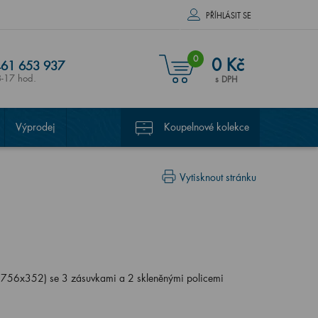
PŘÍHLÁSIT SE
0
0 Kč
61 653 937
8-17 hod.
s DPH
Výprodej
Koupelnové kolekce
Vytisknout stránku
756x352) se 3 zásuvkami a 2 skleněnými policemi