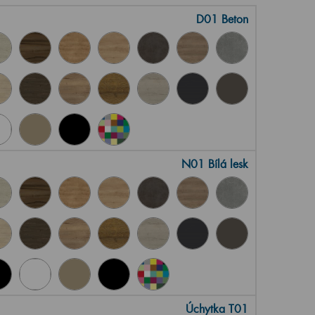
D01 Beton
N01 Bílá lesk
Úchytka T01