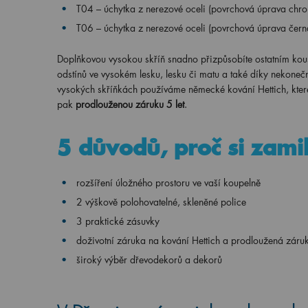
T04 – úchytka z nerezové oceli (povrchová úprava chro
T06 – úchytka z nerezové oceli (povrchová úprava čern
Doplňkovou vysokou skříň snadno přizpůsobíte ostatním ko
odstínů ve vysokém lesku, lesku či matu a také díky nekone
vysokých skříňkách používáme německé kování Hettich, které
pak
prodlouženou záruku 5 let
.
5 důvodů, proč si zami
rozšíření úložného prostoru ve vaší koupelně
2 výškově polohovatelné, skleněné police
3 praktické zásuvky
doživotní záruka na kování Hettich a prodloužená záruk
široký výběr dřevodekorů a dekorů