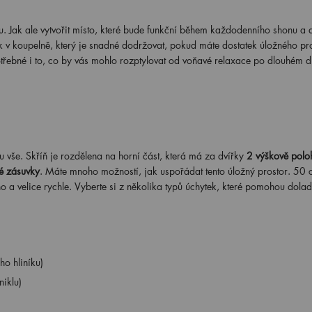
. Jak ale vytvořit místo, které bude funkční během každodenního shonu a
 v koupelně, který je snadné dodržovat, pokud máte dostatek úložného pr
potřebné i to, co by vás mohlo rozptylovat od voňavé relaxace po dlouhém 
vše. Skříň je rozdělena na horní část, která má za dvířky
2 výškově polo
é zásuvky
. Máte mnoho možností, jak uspořádat tento úložný prostor. 50 
 velice rychle. Vyberte si z několika typů úchytek, které pomohou doladi
o hliníku)
iklu)