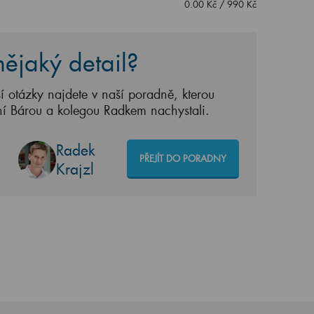
0.00
Kč
/
990
Kč
ějaký detail?
í otázky najdete v naší poradně, kterou
ní Bárou a kolegou Radkem nachystali.
Radek
PŘEJÍT DO PORADNY
Krajzl