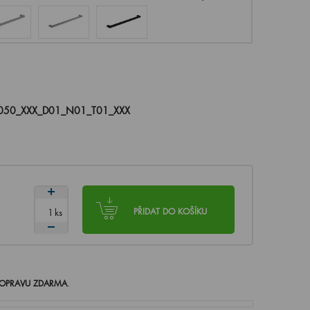
050_XXX_D01_N01_T01_XXX
ks
PŘIDAT DO KOŠÍKU
OPRAVU ZDARMA
.