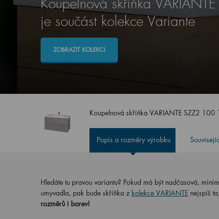
Koupelnová skříňka VARIANT
je součást kolekce Variante
ZOBRAZIT KOLEKCI
Koupelnová skříňka VARIANTE SZZ2 100
Popis a rozměry výrobku
Souvisejí
Hledáte tu pravou variantu? Pokud má být nadčasová, minimali
umyvadla, pak bude skříňka z
kolekce VARIANTE
nejspíš ta
rozměrů i barev!