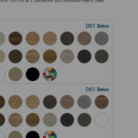
ířce 100 cm se 2 zásuvkami pro umyvadlo Metric (není
D01 Beton
D01 Beton