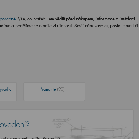
poradně
. Vše, co potřebujete
vědět před nákupem
,
informace o instalaci i 
adíme a podělíme se o naše zkušenosti. Stačí nám zavolat, poslat e-mail č
yvadlo
Variante
(90)
rovedení?
míme vám vyjít vstříc. Pokud už