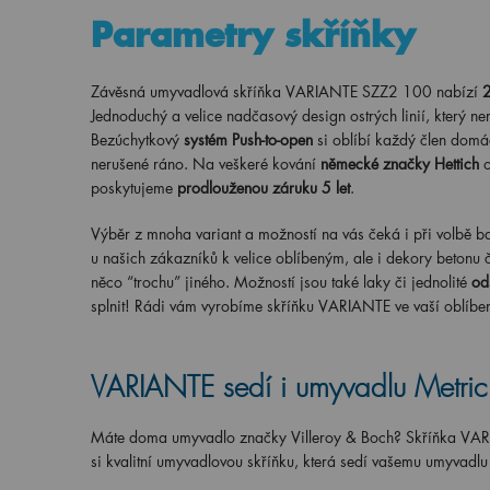
Parametry skříňky
Závěsná umyvadlová skříňka VARIANTE SZZ2 100 nabízí
2
Jednoduchý a velice nadčasový design ostrých linií, který ne
Bezúchytkový
systém Push-to-open
si oblíbí každý člen domác
nerušené ráno. Na veškeré kování
německé značky Hettich
o
poskytujeme
prodlouženou záruku 5 let
.
Výběr z mnoha variant a možností na vás čeká i při volbě ba
u našich zákazníků k velice oblíbeným, ale i dekory betonu č
něco “trochu” jiného. Možností jsou také laky či jednolité
od
splnit! Rádi vám vyrobíme skříňku VARIANTE ve vaší oblíbe
VARIANTE sedí i umyvadlu Metric
Máte doma umyvadlo značky Villeroy & Boch? Skříňka VARIA
si kvalitní umyvadlovou skříňku, která sedí vašemu umyvadl