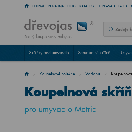
O FIRMĚ
PORADNA
BLOG
KATALOG
DOPRAVA A PLATBA
český koupelnový nábytek
Skříňky pod umyvadlo
Samostatné skříně
Umyvad
Koupelnové kolekce
Variante
Koupelnová
Koupelnová skří
pro umyvadlo Metric