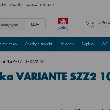
NÁBYTEK NA MÍRU
KARIÉRA
KONTAKTY
+420
4
HLEDAT
Po - Pá: 
lové desky
Galerky a zrcadla
Umyvadla
Doplňky
WC
 skříňka VARIANTE SZZ2 100
ňka VARIANTE SZZ2 1