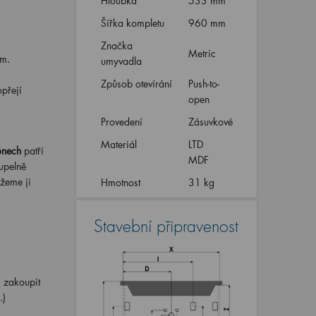
Hloubka
533 mm
Šířka kompletu
960 mm
Značka
Metric
ém.
umyvadla
Způsob otevírání
Push-to-
opřejí
open
Provedení
Zásuvkové
Materiál
LTD
ónech
patří
MDF
oupelně
žeme ji
Hmotnost
31 kg
Stavební připravenost
 zakoupit
.)