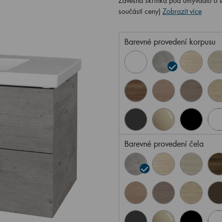
Závěsná skříňka pod umyvadlo o š
součástí ceny)
Zobrazit více
Barevné provedení korpusu
Barevné provedení čela