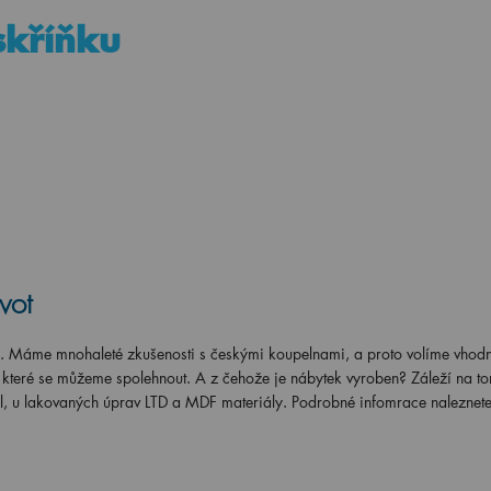
 skříňku
vot
s. Máme mnohaleté zkušenosti s českými koupelnami, a proto volíme vhod
a které se můžeme spolehnout. A z čehože je nábytek vyroben? Záleží na t
l, u lakovaných úprav LTD a MDF materiály. Podrobné infomrace naleznete