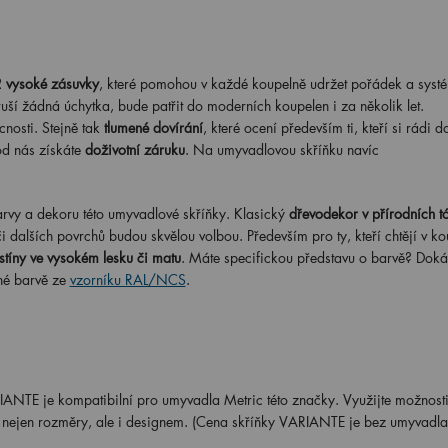
 vysoké zásuvky
, které pomohou v každé koupelně udržet pořádek a syst
ruší žádná úchytka, bude patřit do moderních koupelen i za několik let.
nosti. Stejně tak
tlumené dovírání
, které ocení především ti, kteří si rádi d
d nás získáte
doživotní záruku
. Na umyvadlovou skříňku navíc
rvy a dekoru této umyvadlové skříňky. Klasický
dřevodekor v přírodních t
i dalších povrchů budou skvělou volbou. Především pro ty, kteří chtějí v k
stíny ve vysokém lesku či matu
. Máte specifickou představu o barvě? Doká
né barvě ze
vzorníku RAL/NCS
.
NTE je kompatibilní pro umyvadla Metric této značky. Využijte možnosti
u nejen rozměry, ale i designem. (Cena skříňky VARIANTE je bez umyvadla