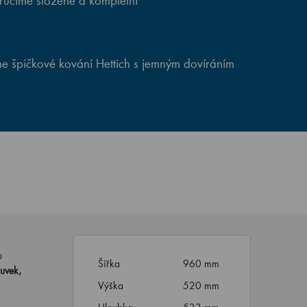
ručíme složené a kompletní
e špičkové kování Hettich s jemným dovíráním
u
Šířka
960 mm
uvek,
Výška
520 mm