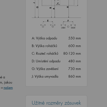
A: Výška odpadu
550 mm
B: Výška roháčků
600 mm
C: Rozteč roháčků
80-120 mm
D: Umístění odpadu
480 mm
G: Výška zavěšení
730 mm
J: Výška umyvadla
860 mm
né a
om, jakou
 v
našem
Užitné rozměry zásuvek