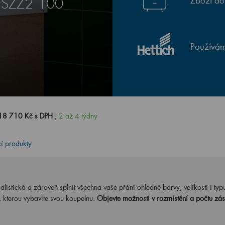
Zboží do
E SZZ2 100
Používám
18 710 Kč s DPH
,
2 až 4 týdny
cí produkty
stická a zároveň splnit všechna vaše přání ohledně barvy, velikosti i typ
, kterou vybavíte svou koupelnu.
Objevte možnosti v rozmístění a počtu zás