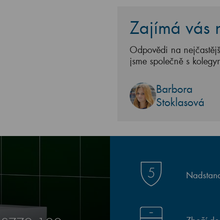
Zajímá vás n
Odpovědi na nejčastějš
jsme společně s kolegy
Barbora
Stoklasová
Nadstand