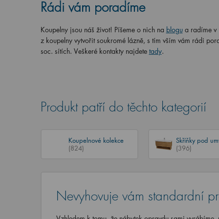
Rádi vám poradíme
Koupelny jsou náš život! Píšeme o nich na
blogu
a radíme v
z koupelny vytvořit soukromé lázně, s tím vším vám rádi por
soc. sítích. Veškeré kontakty najdete
tady
.
Produkt patří do těchto kategorií
Koupelnové kolekce
Skříňky pod um
(824)
(396)
Nevyhovuje vám standardní p
Vzhledem k tomu, že nábytek opravdu sami vyrábíme, u