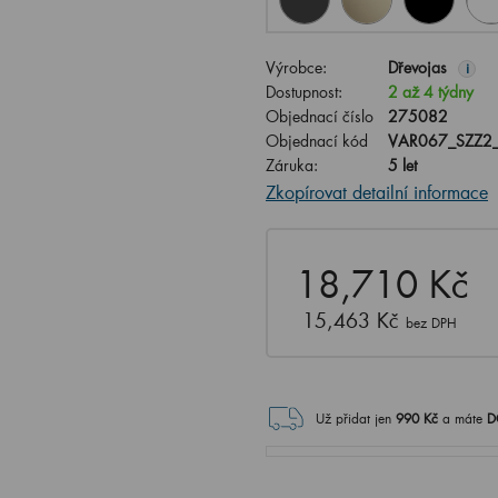
Výrobce:
Dřevojas
i
Dostupnost:
2 až 4 týdny
Objednací číslo
275082
Objednací kód
VAR067_SZZ2
Záruka:
5 let
Zkopírovat detailní informace
18,710 Kč
15,463 Kč
bez DPH
Už přidat jen
990
Kč
a máte
D