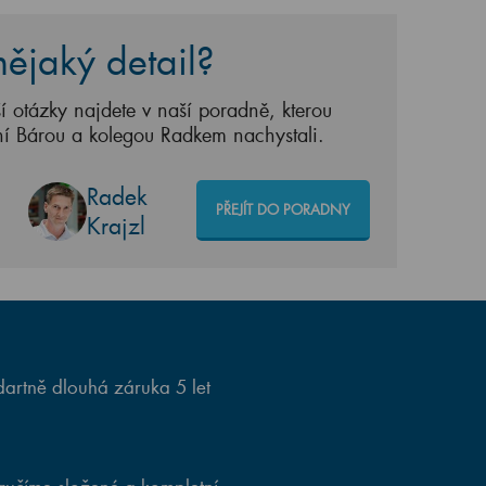
ějaký detail?
í otázky najdete v naší poradně, kterou
ní Bárou a kolegou Radkem nachystali.
Radek
PŘEJÍT DO PORADNY
Krajzl
artně dlouhá záruka 5 let