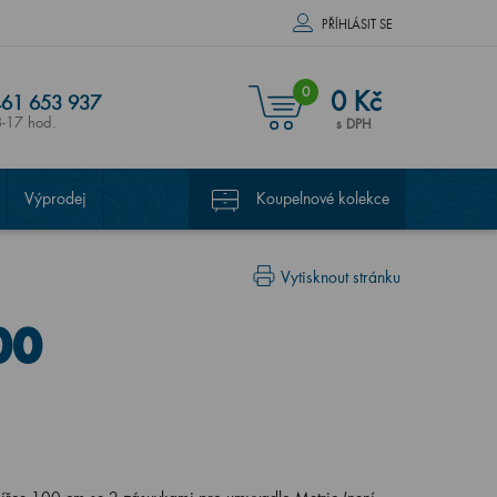
PŘÍHLÁSIT SE
0
0 Kč
61 653 937
8-17 hod.
s DPH
Výprodej
Koupelnové kolekce
Vytisknout stránku
00