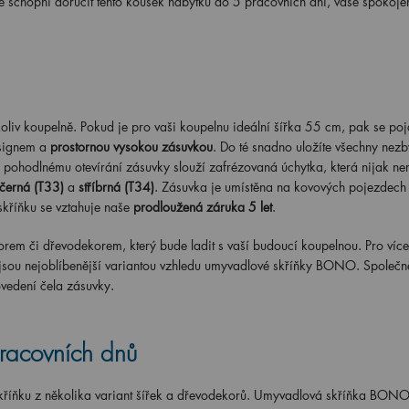
me schopni doručit tento kousek nábytku do 5 pracovních dní, vaše spokoje
iv koupelně. Pokud je pro vaši koupelnu ideální šířka 55 cm, pak se po
esignem a
prostornou vysokou zásuvkou
. Do té snadno uložíte všechny nezby
pohodlnému otevírání zásuvky slouží zafrézovaná úchytka, která nijak ner
černá (T33)
a
stříbrná (T34)
. Zásuvka je umístěna na kovových pojezdec
skříňku se vztahuje naše
prodloužená záruka 5 let
.
rem či dřevodekorem, který bude ladit s vaší budoucí koupelnou. Pro více 
 jsou nejoblíbenější variantou vzhledu umyvadlové skříňky BONO. Společn
ovedení čela zásuvky.
racovních dnů
 skříňku z několika variant šířek a dřevodekorů. Umyvadlová skříňka BON