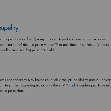
oupelny
í naprosto vše a každý – my i roboti. A protože nám na kvalitě opravdu z
áme na každý detail a proto vám skříňku posíláme již složenou. Víme totiž
 prodloužená záruka) je jen začátek!
vali snad všechny typy koupelen, a tak víme, jak na úložný prostor, design
u
, kterým se můžete inspirovat při výběru. V
Poradně
najdete praktické in
me to po telefonu.