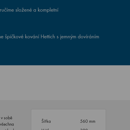
ručíme složené a kompletní
e špičkové kování Hettich s jemným dovíráním
 v sobě
Šířka
560 mm
 všechna