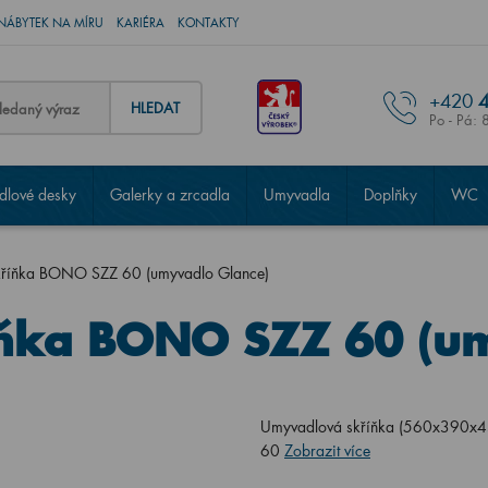
NÁBYTEK NA MÍRU
KARIÉRA
KONTAKTY
+420
4
HLEDAT
Po - Pá: 
lové desky
Galerky a zrcadla
Umyvadla
Doplňky
WC
kříňka BONO SZZ 60 (umyvadlo Glance)
ňka BONO SZZ 60 (um
Umyvadlová skříňka (560x390x43
60
Zobrazit více