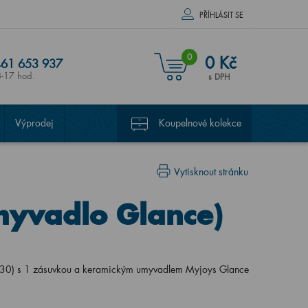
PŘÍHLÁSIT SE
0
0 Kč
61 653 937
8-17 hod.
s DPH
Výprodej
Koupelnové kolekce
Vytisknout stránku
yvadlo Glance)
0) s 1 zásuvkou a keramickým umyvadlem Myjoys Glance