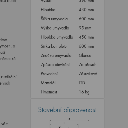
nost bude
Výška
390 mm
Hloubka
430 mm
Šířka umyvadla
600 mm
Výška umyvadla
95 mm
Hloubka umyvadla
450 mm
jďme
tnosti, a
Šířka kompletu
600 mm
uší
Značka umyvadla
Glance
h německé
Způsob otevírání
Za přesah
Provedení
Zásuvkové
rustikální
Materiál
LTD
ě však
Hmotnost
16 kg
Stavební připravenost
O vám