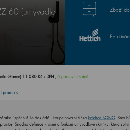
Zboží do
Z 60 (umyvadlo
Používám
dlo Glance)
11 080 Kč s DPH
,
5 pracovních dnů
cí produkty
o záruka úspěchu! To dokládá i koupelnová skříňka
kolekce BONO
. Snoubí
 prostor. Snadná definice krásné a funkční umyvadlové skříňky, která splní