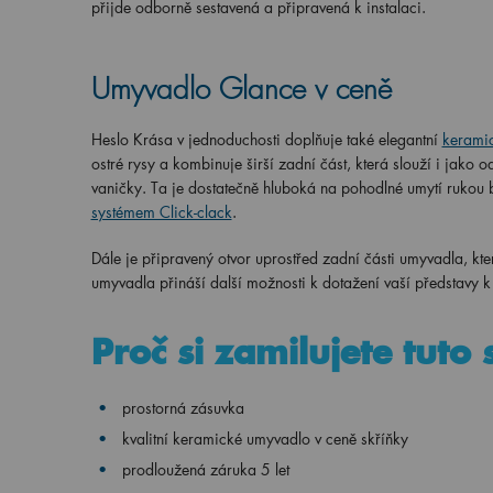
přijde odborně sestavená a připravená k instalaci.
Umyvadlo Glance v ceně
Heslo Krása v jednoduchosti doplňuje také elegantní
kerami
ostré rysy a kombinuje širší zadní část, která slouží i jako
vaničky. Ta je dostatečně hluboká na pohodlné umytí rukou
systémem Click-clack
.
Dále je připravený otvor uprostřed zadní části umyvadla, kte
umyvadla přináší další možnosti k dotažení vaší představy k
Proč si zamilujete tuto
prostorná zásuvka
kvalitní keramické umyvadlo v ceně skříňky
prodloužená záruka 5 let