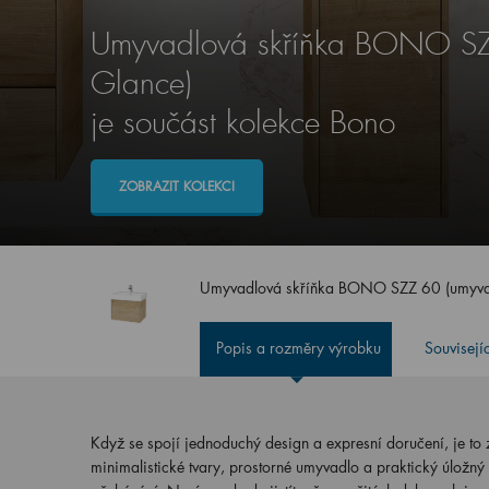
Umyvadlová skříňka BONO SZ
Glance)
je součást kolekce Bono
ZOBRAZIT KOLEKCI
Umyvadlová skříňka BONO SZZ 60 (umyva
Popis a rozměry výrobku
Souvisejí
Když se spojí jednoduchý design a expresní doručení, je t
minimalistické tvary, prostorné umyvadlo a praktický úložný