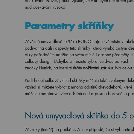
očekávání. Navíc, pokud zjistíte, že v určitých dekorech js
nad očekávání vysoká!
Parametry skříňky
Závěsná umyvadlová skříňka BONO najde své místo v jakékol
podívat na další aspekty této skříňky, která vyniká čistým d
díky pořadačům udržíte na svém místě i drobné předměty. K 
celkový design. Úchytku si můžete vybrat ve dvou barvách –
značky Hettich, na které
získáte doživotní záruku
. Na celou 
Podtrhnout celkový vzhled skříňky můžete také zvoleným deko
vzhled si můžete vybrat z mnoha odstínů dřevodekorů, které
můžete kombinovat více odstínů na korpusu a barevného pr
Nová umyvadlová skříňka do 5 p
Zázraky (téměř) na počkání. A to v případě, že si vyberete