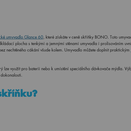
cké umyvadlo Glance 60
, které získáte v ceně skříňky BONO. Toto umyv
 odkládací plocha s tenkými a jemnými stěnami umyvadla i prolisováním uvni
 bez nechtěného cákání všude kolem. Umyvadlo můžete doplnit praktickým
rý lze využít pro baterii nebo k umístění speciálního dávkovače mýdla. Výb
 dokonalosti.
 skříňku?