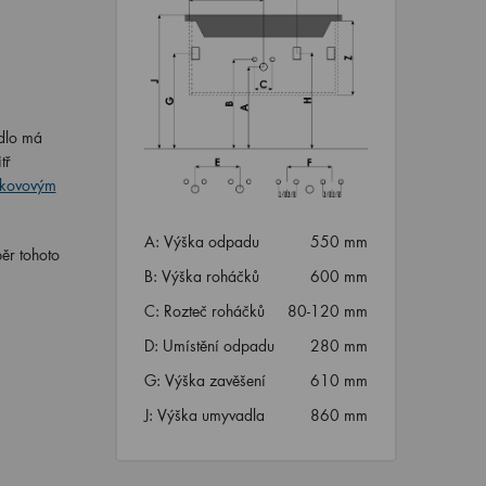
adlo má
tř
kovovým
A: Výška odpadu
550 mm
ěr tohoto
B: Výška roháčků
600 mm
C: Rozteč roháčků
80-120 mm
D: Umístění odpadu
280 mm
G: Výška zavěšení
610 mm
J: Výška umyvadla
860 mm