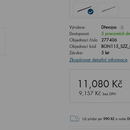
Výrobce:
Dřevojas
i
Dostupnost:
5 pracovních d
Objednací číslo
277406
Objednací kód
BON115_SZZ_
Záruka:
5 let
Zkopírovat detailní informace
11,080 Kč
9,157 Kč
bez DPH
Už přidat jen
990
Kč
a máte
D