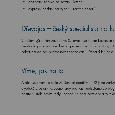
doživotní záruka na kování Hettich
expresní dodání při výběru určitých dekorů
Dřevojas – český specialista na k
V našem výrobním závodě ve Svitavách se kolem koupelen toč
mnoho let jsme zdokonalovali úpravu materiálů i postupy. Db
nábytkem od nás budete trávit hodně času. Doba 5 let (naše
Víme, jak na to
A rádi se s vámi o naše zkušenosti podělíme. Už jsme zařizo
atypické prostory. Obecné rady pro vás sepisujeme do
blog
pokud si stále nevíte rady, jednoduše nám zavolejte a vyřeší