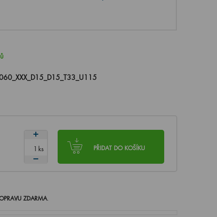
nů
060_XXX_D15_D15_T33_U115
ks
PŘIDAT DO KOŠÍKU
OPRAVU ZDARMA
.