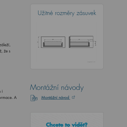
Užitné rozměry zásuvek
áleží,
, že s
Montážní návody
 i
formace. A
Montážní návod
Chcete to vidět?