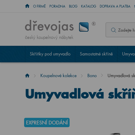
O FIRMĚ
PORADNA
BLOG
KATALOG
DOPRAVA A PLATBA
český koupelnový nábytek
Skříňky pod umyvadlo
Samostatné skříně
Umyvad
Koupelnové kolekce
Bono
Umyvadlová s
Umyvadlová skří
EXPRESNÍ DODÁNÍ