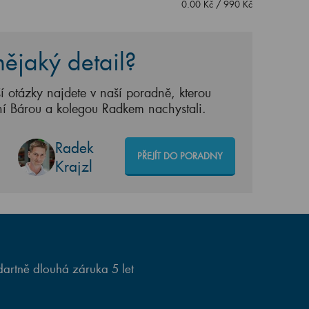
0.00
Kč
/
990
Kč
ějaký detail?
í otázky najdete v naší poradně, kterou
ní Bárou a kolegou Radkem nachystali.
Radek
PŘEJÍT DO PORADNY
Krajzl
artně dlouhá záruka 5 let