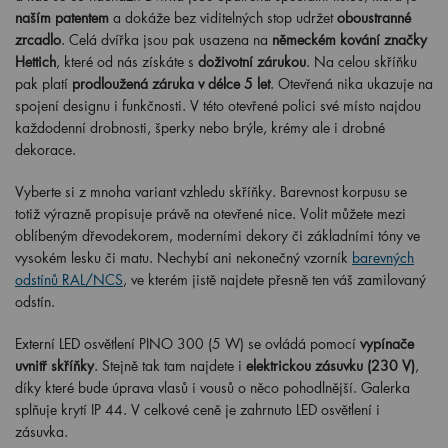
naším patentem
a dokáže bez viditelných stop udržet
oboustranné
zrcadlo
. Celá dvířka jsou pak usazena na
německém kování značky
Hettich
, které od nás získáte s
doživotní zárukou
. Na celou skříňku
pak platí
prodloužená záruka v délce 5 let
. Otevřená nika ukazuje na
spojení designu i funkčnosti. V této otevřené polici své místo najdou
každodenní drobnosti, šperky nebo brýle, krémy ale i drobné
dekorace.
Vyberte si z mnoha variant vzhledu skříňky. Barevnost korpusu se
totiž výrazně propisuje právě na otevřené nice. Volit můžete mezi
oblíbeným dřevodekorem, moderními dekory či základními tóny ve
vysokém lesku či matu. Nechybí ani nekonečný vzorník
barevných
odstínů RAL/NCS
, ve kterém jistě najdete přesně ten váš zamilovaný
odstín.
Externí LED osvětlení PINO
300 (5 W) se ovládá pomocí
vypínače
uvnitř skříňky
. Stejně tak tam najdete i
elektrickou zásuvku (230 V)
,
díky které bude úprava vlasů i vousů o něco pohodlnější. Galerka
splňuje krytí IP 44. V celkové ceně je zahrnuto LED osvětlení i
zásuvka.