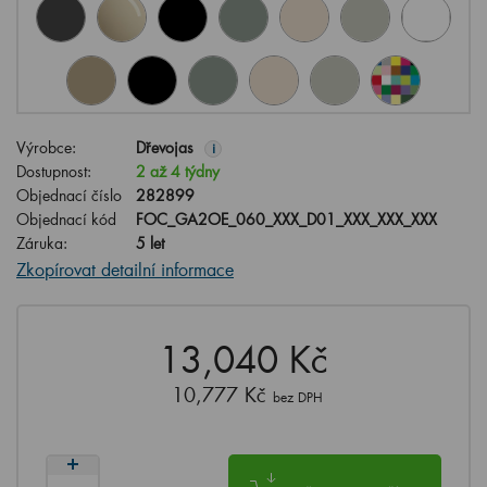
Výrobce:
Dřevojas
i
Dostupnost:
2 až 4 týdny
Objednací číslo
282899
Objednací kód
FOC_GA2OE_060_XXX_D01_XXX_XXX_XXX
Záruka:
5 let
Zkopírovat detailní informace
13,040 Kč
10,777 Kč
bez DPH