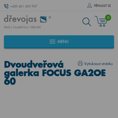
PŘÍHLÁSIT SE
+420 461 653 937
0
český koupelnový nábytek
MENU
Dvoudveřová
Vytisknout stránku
galerka FOCUS GA2OE
60