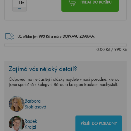
ks
PŘIDAT DO KOŠÍKU
Už přidat jen
990
Kč
a máte
DOPRAVU ZDARMA
.
0.00
Kč
/
990
Kč
Zajímá vás nějaký detail?
Odpovědi na nejčastější otázky najdete v naší poradně, kterou
jsme společně s kolegyní Bárou a kolegou Radkem nachystali.
Barbora
Stoklasová
Radek
PŘEJÍT DO PORADNY
Krajzl