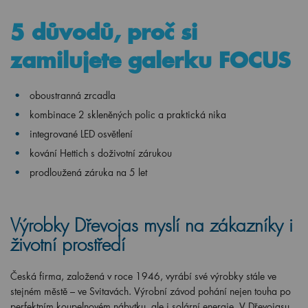
5 důvodů, proč si
zamilujete galerku FOCUS
oboustranná zrcadla
kombinace 2 skleněných polic a praktická nika
integrované LED osvětlení
kování Hettich s doživotní zárukou
prodloužená záruka na 5 let
Výrobky Dřevojas myslí na zákazníky i
životní prostředí
Česká firma, založená v roce 1946, vyrábí své výrobky stále ve
stejném městě – ve Svitavách. Výrobní závod pohání nejen touha po
perfektním koupelnovém nábytku, ale i solární energie. V Dřevojasu