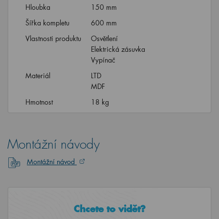
Hloubka
150 mm
Šířka kompletu
600 mm
Vlastnosti produktu
Osvětlení
Elektrická zásuvka
Vypínač
Materiál
LTD
MDF
Hmotnost
18 kg
Montážní návody
Montážní návod
Chcete to vidět?