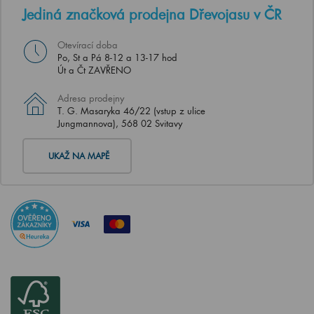
Jediná značková prodejna Dřevojasu v ČR
Otevírací doba
Po, St a Pá 8-12 a 13-17 hod
Út a Čt ZAVŘENO
Adresa prodejny
T. G. Masaryka 46/22 (vstup z ulice
Jungmannova), 568 02 Svitavy
UKAŽ NA MAPĚ