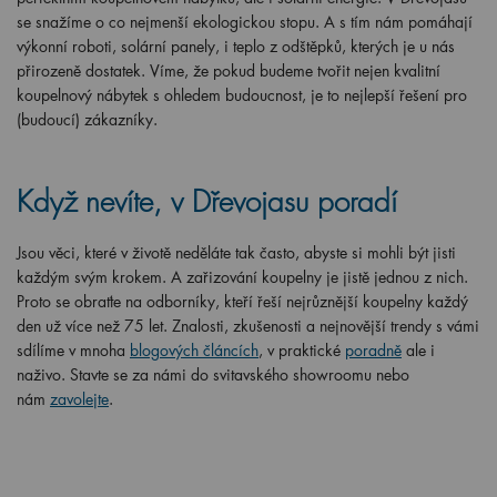
se snažíme o co nejmenší ekologickou stopu. A s tím nám pomáhají
výkonní roboti, solární panely, i teplo z odštěpků, kterých je u nás
přirozeně dostatek. Víme, že pokud budeme tvořit nejen kvalitní
koupelnový nábytek s ohledem budoucnost, je to nejlepší řešení pro
(budoucí) zákazníky.
Když nevíte, v Dřevojasu poradí
Jsou věci, které v životě neděláte tak často, abyste si mohli být jisti
každým svým krokem. A zařizování koupelny je jistě jednou z nich.
Proto se obraťte na odborníky, kteří řeší nejrůznější koupelny každý
den už více než 75 let. Znalosti, zkušenosti a nejnovější trendy s vámi
sdílíme v mnoha
blogových článcích
, v praktické
poradně
ale i
naživo. Stavte se za námi do svitavského showroomu nebo
nám
zavolejte
.