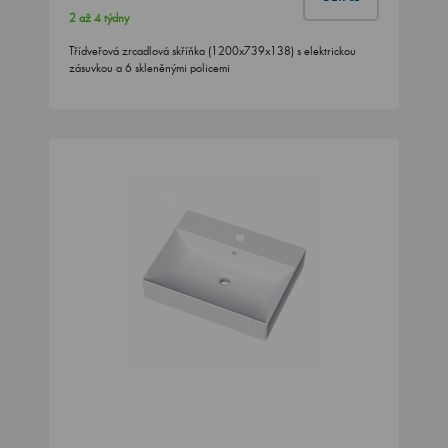
2 až 4 týdny
Třídveřová zrcadlová skříňka (1200x739x138) s elektrickou
zásuvkou a 6 skleněnými policemi