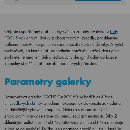
Objevte uspořádáný a přehledný svět za zrcadly. Galerka z
řady
FOCUS
vás ohromí dvířky z oboustrannými zrcadly, prosklenými
policemi i otevřenou policí ve spodní části nástěnné skříňky. A výčet
vychytávek, na které si při pohodlném používání každý den rychle
zvyknete, je mnohem delší. Jednoduchý design vhodný do každé
koupelny si můžete přizpůsobit podle svých představ.
Parametry galerky
Dvoudveřová galerka FOCUS GA2OE 60 se hodí k celé řadě
umyvadlových skříněk
a jedním nákupem tak dokončíte základní a
nejdůležitější vybavení koupelny. Galerka s oboustrannými
zrcadlovými dvířky se stane oblíbenou součástí místnosti. Díky
2
skleněným policím
uvnitř skříňky totiž vždy víte, co skříňka obsahuje
a kde se co nachází. Dvířka jsou opatřena speciální lištou, která je