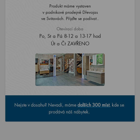
Produkt máme vystaven
v podnikové prodejně Dřevojas
ve Svitavách. Přijďte se podívat..
Otevírací doba
Po, St a Pá 8-12 a 13-17 hod
Út a Čt ZAVŘENO
Nejste v dosahu? Nevadí, máme
dalších 300 míst
, kde se
prodává náš nábytek.