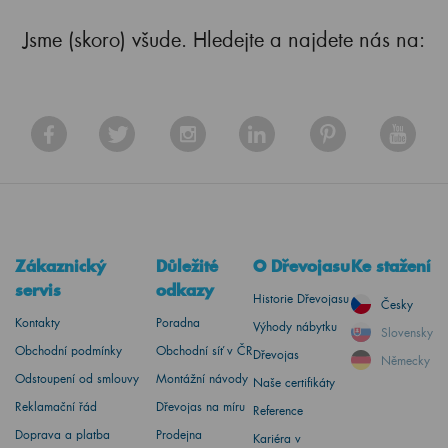
Jsme (skoro) všude. Hledejte a najdete nás na:
Zákaznický
Důležité
O Dřevojasu
Ke stažení
servis
odkazy
Historie Dřevojasu
Česky
Kontakty
Poradna
Výhody nábytku
Slovensky
Obchodní podmínky
Obchodní síť v ČR
Dřevojas
Německy
Odstoupení od smlouvy
Montážní návody
Naše certifikáty
Reklamační řád
Dřevojas na míru
Reference
Doprava a platba
Prodejna
Kariéra v