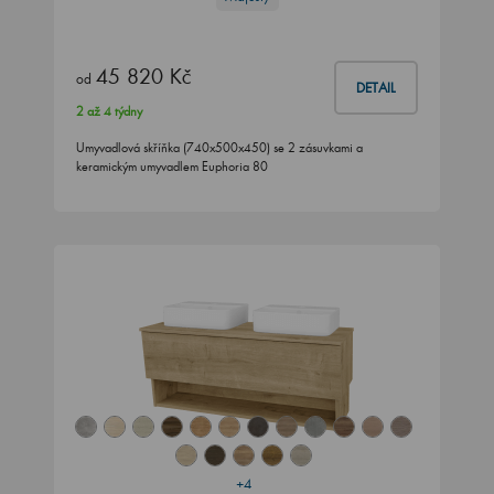
45 820 Kč
od
DETAIL
2 až 4 týdny
Umyvadlová skříňka (740x500x450) se 2 zásuvkami a
keramickým umyvadlem Euphoria 80
+4