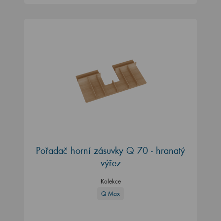
Pořadač horní zásuvky Q 70 - hranatý
výřez
Kolekce
Q Max