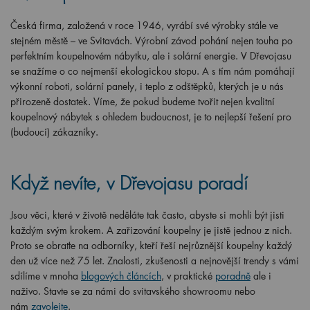
Česká firma, založená v roce 1946, vyrábí své výrobky stále ve
stejném městě – ve Svitavách. Výrobní závod pohání nejen touha po
perfektním koupelnovém nábytku, ale i solární energie. V Dřevojasu
se snažíme o co nejmenší ekologickou stopu. A s tím nám pomáhají
výkonní roboti, solární panely, i teplo z odštěpků, kterých je u nás
přirozeně dostatek. Víme, že pokud budeme tvořit nejen kvalitní
koupelnový nábytek s ohledem budoucnost, je to nejlepší řešení pro
(budoucí) zákazníky.
Když nevíte, v Dřevojasu poradí
Jsou věci, které v životě neděláte tak často, abyste si mohli být jisti
každým svým krokem. A zařizování koupelny je jistě jednou z nich.
Proto se obraťte na odborníky, kteří řeší nejrůznější koupelny každý
den už více než 75 let. Znalosti, zkušenosti a nejnovější trendy s vámi
sdílíme v mnoha
blogových článcích
, v praktické
poradně
ale i
naživo. Stavte se za námi do svitavského showroomu nebo
nám
zavolejte
.