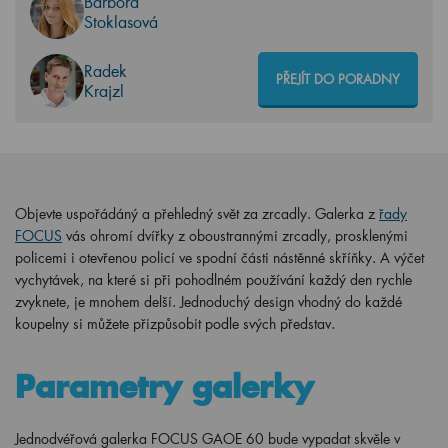
Barbora
Stoklasová
Radek
PŘEJÍT DO PORADNY
Krajzl
Objevte uspořádáný a přehledný svět za zrcadly. Galerka z
řady
FOCUS
vás ohromí dvířky z oboustrannými zrcadly, prosklenými
policemi i otevřenou policí ve spodní části nástěnné skříňky. A výčet
vychytávek, na které si při pohodlném používání každý den rychle
zvyknete, je mnohem delší. Jednoduchý design vhodný do každé
koupelny si můžete přizpůsobit podle svých představ.
Parametry galerky
Jednodvéřová galerka FOCUS GAOE 60 bude vypadat skvěle v