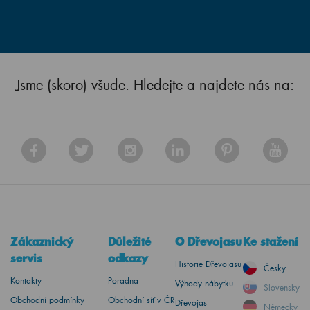
Jsme (skoro) všude. Hledejte a najdete nás na:
Zákaznický
Důležité
O Dřevojasu
Ke stažení
servis
odkazy
Historie Dřevojasu
Česky
Kontakty
Poradna
Výhody nábytku
Slovensky
Obchodní podmínky
Obchodní síť v ČR
Dřevojas
Německy