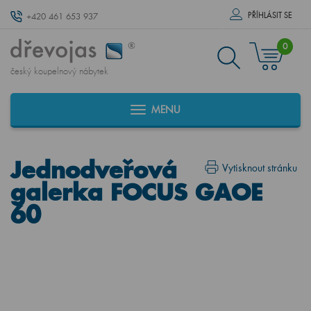
PŘÍHLÁSIT SE
+420 461 653 937
0
český koupelnový nábytek
MENU
Jednodveřová
Vytisknout stránku
galerka FOCUS GAOE
60