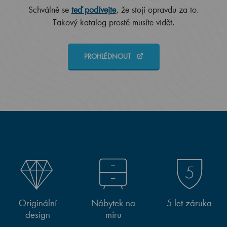
Schválně se
teď podívejte
, že stojí opravdu za to.
Takový katalog prostě musíte vidět.
PROHLÉDNOUT
Originální
Nábytek na
5 let záruka
design
míru