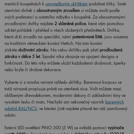
menších koupelnách k
umyvadlovým skříňkám
podobné šířky. Směr
otevírání dvířek s
oboustranným zrcadlem
si můžete zvolit podle
svých preferencí a ostatního nábytku v koupelně. Za oboustrannými
zrcadlovými dvířky najdete
2 skleněné police
, které vám pomohou
udržet pořádek i přehled o všech uložených předmětech. Dvířka,
která drží zrcadlo na speciální, námi
patentované liště
, jsou usazena
na kvalitním německém kování Hettich. Na toto kování
získáte
doživotní záruku
. Na celou skříňku pak platí
prodloužená
záruka v délce 5 let
. Spodní nika ukazuje na spojení designu a
funkčnosti. Do této niky můžete uložit každodenní drobnosti, šperky
nebo brýle či drobné dekorace.
Vyberte si z mnoha variant vzhledu skříňky. Barevnost korpusu se
totiž výrazně propisuje právě na otevřené nice. Volit můžete mezi
oblíbeným dřevodekorem, moderními dekory či základními tóny ve
vysokém lesku či matu. Nechybí ani nekonečný vzorník
barevných
odstínů RAL/NCS
, ve kterém jistě najdete přesně ten váš zamilovaný
odstín.
Externí LED osvětlení PINO
300 (5 W) se ovládá pomocí
vypínače