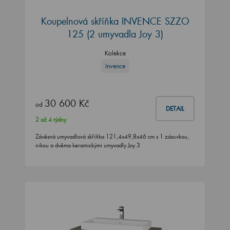
Koupelnová skříňka INVENCE SZZO
125 (2 umyvadla Joy 3)
Kolekce
Invence
30 600 Kč
od
DETAIL
2 až 4 týdny
Závěsná umyvadlová skříňka 121,4x49,8x46 cm s 1 zásuvkou,
nikou a dvěma keramickými umyvadly Joy 3