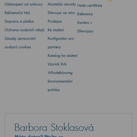
Odstoupení od smlouvy
Montážní návody
Naše certifikáty
Reklamační řád
Dřevojas na míru
Reference
Doprava a platba
Prodejna
Kariéra v
Ochrana osobních údajů
Ke stažení
Dřevojasu
Zásady zpracování
Konfigurátor pro
souborů cookies
partnery
Katalog ke stažení
Vzorník RAL
Whistleblowing
Environmentální
politika
Barbora Stoklasová
Máte dotaz? Ptejte se