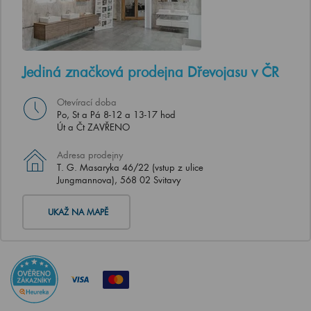
Jediná značková prodejna Dřevojasu v ČR
Otevírací doba
Po, St a Pá 8-12 a 13-17 hod
Út a Čt ZAVŘENO
Adresa prodejny
T. G. Masaryka 46/22 (vstup z ulice
Jungmannova), 568 02 Svitavy
UKAŽ NA MAPĚ