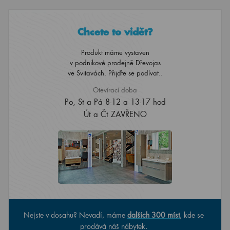
Chcete to vidět?
Produkt máme vystaven
v podnikové prodejně Dřevojas
ve Svitavách. Přijďte se podívat..
Otevírací doba
Po, St a Pá 8-12 a 13-17 hod
Út a Čt ZAVŘENO
Nejste v dosahu? Nevadí, máme
dalších 300 míst
, kde se
prodává náš nábytek.