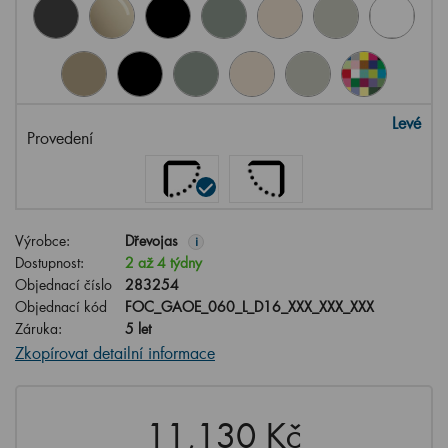
Levé
Provedení
Výrobce:
Dřevojas
i
Dostupnost:
2 až 4 týdny
Objednací číslo
283254
Objednací kód
FOC_GAOE_060_L_D16_XXX_XXX_XXX
Záruka:
5 let
Zkopírovat detailní informace
11,130 Kč