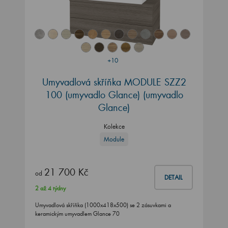
+10
Umyvadlová skříňka MODULE SZZ2
100 (umyvadlo Glance)
(umyvadlo
Glance)
Kolekce
Module
21 700 Kč
od
DETAIL
2 až 4 týdny
Umyvadlová skříňka (1000x418x500) se 2 zásuvkami a
keramickým umyvadlem Glance 70