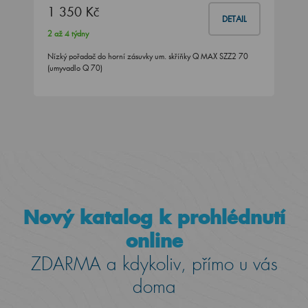
1 350 Kč
DETAIL
2 až 4 týdny
Nízký pořadač do horní zásuvky um. skříňky Q MAX SZZ2 70
(umyvadlo Q 70)
Nový katalog k prohlédnutí
online
ZDARMA a kdykoliv, přímo u vás
doma