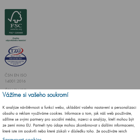
ČSN EN ISO
14001:2016
ČSN EN ISO
Vážíme si vašeho soukromí
9001:2016
K analýze návštěvnosti a funkcí webu, ukládání vašeho nastavení a personalizaci
obsahu a reklam využíváme cookies. Informace o tom, jak náš web používáte,
sdílíme se svými partnery pro sociální média, inzerci a analýzy, kteří mohou být
ze zemí mimo EU. Partneři tyto údaje mohou zkombinovat s dalšími informacemi,
které jste jim poskytli nebo které získali v důsledku toho, že používáte jejich
Vytvořilo studio
CZECHGROUP.cz
služby.
Podrobné informace
Spravovat cookies