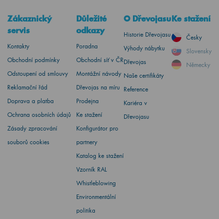
Zákaznický
Důležité
O Dřevojasu
Ke stažení
servis
odkazy
Historie Dřevojasu
Česky
Kontakty
Poradna
Výhody nábytku
Slovensky
Obchodní podmínky
Obchodní síť v ČR
Dřevojas
Německy
Odstoupení od smlouvy
Montážní návody
Naše certifikáty
Reklamační řád
Dřevojas na míru
Reference
Doprava a platba
Prodejna
Kariéra v
Ochrana osobních údajů
Ke stažení
Dřevojasu
Zásady zpracování
Konfigurátor pro
souborů cookies
partnery
Katalog ke stažení
Vzorník RAL
Whistleblowing
Environmentální
politika