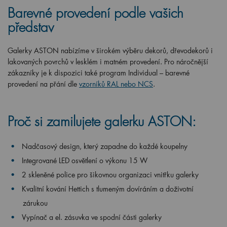
Barevné provedení podle vašich
představ
Galerky ASTON nabízíme v širokém výběru dekorů, dřevodekorů i
lakovaných povrchů v lesklém i matném provedení. Pro náročnější
zákazníky je k dispozici také program Individual – barevné
provedení na přání dle
vzorníků RAL nebo NCS
.
Proč si zamilujete galerku ASTON:
Nadčasový design, který zapadne do každé koupelny
Integrované LED osvětlení o výkonu 15 W
2 skleněné police pro šikovnou organizaci vnitřku galerky
Kvalitní kování Hettich s tlumeným dovíráním a doživotní
zárukou
Vypínač a el. zásuvka ve spodní části galerky