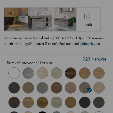
další
Dvoudveřová zrcadlová skříňka (1000x765x210) s LED osvětlením,
el. zásuvkou, vypínačem a 2 skleněnými policemi
Zobrazit více
D23 Herkules
Barevné provedení korpusu