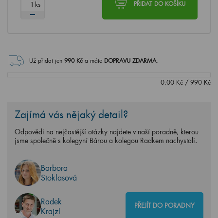
ks
PŘIDAT DO KOŠÍKU
Už přidat jen
990
Kč
a máte
DOPRAVU ZDARMA
.
0.00
Kč
/
990
Kč
Zajímá vás nějaký detail?
Odpovědi na nejčastější otázky najdete v naší poradně, kterou
jsme společně s kolegyní Bárou a kolegou Radkem nachystali.
Barbora
Stoklasová
Radek
PŘEJÍT DO PORADNY
Krajzl