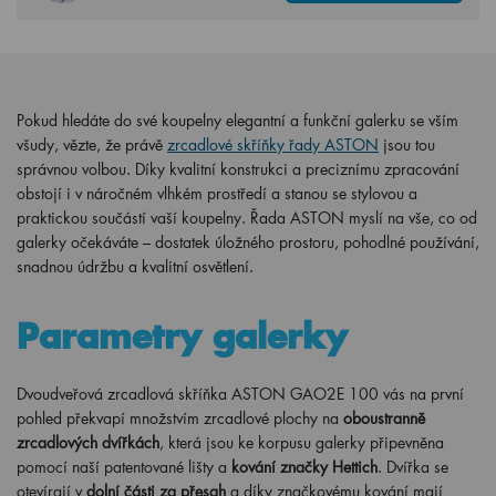
Pokud hledáte do své koupelny elegantní a funkční galerku se vším
všudy, vězte, že právě
zrcadlové skříňky řady ASTON
jsou tou
správnou volbou. Díky kvalitní konstrukci a preciznímu zpracování
obstojí i v náročném vlhkém prostředí a stanou se stylovou a
praktickou součástí vaší koupelny. Řada ASTON myslí na vše, co od
galerky očekáváte – dostatek úložného prostoru, pohodlné používání,
snadnou údržbu a kvalitní osvětlení.
Parametry galerky
Dvoudveřová zrcadlová skříňka ASTON GAO2E 100 vás na první
pohled překvapí množstvím zrcadlové plochy na
oboustranně
zrcadlových dvířkách
, která jsou ke korpusu galerky připevněna
pomocí naší patentované lišty a
kování značky Hettich
. Dvířka se
otevírají v
dolní části za přesah
a díky značkovému kování mají