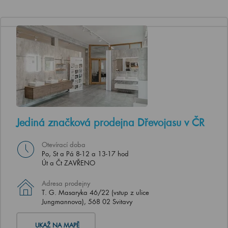
Jediná značková prodejna Dřevojasu v ČR
Otevírací doba
Po, St a Pá 8-12 a 13-17 hod
Út a Čt ZAVŘENO
Adresa prodejny
T. G. Masaryka 46/22 (vstup z ulice
Jungmannova), 568 02 Svitavy
UKAŽ NA MAPĚ