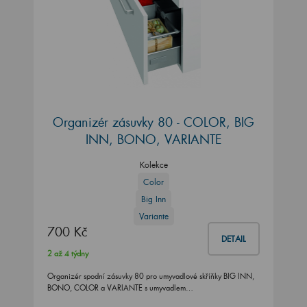
Organizér zásuvky 80 - COLOR, BIG
INN, BONO, VARIANTE
Kolekce
Color
Big Inn
Variante
700 Kč
DETAIL
2 až 4 týdny
Organizér spodní zásuvky 80 pro umyvadlové skříňky BIG INN,
BONO, COLOR a VARIANTE s umyvadlem…