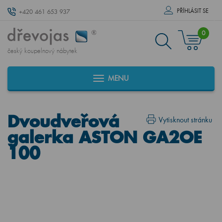
PŘÍHLÁSIT SE
+420 461 653 937
0
český koupelnový nábytek
MENU
Dvoudveřová
Vytisknout stránku
galerka ASTON GA2OE
100