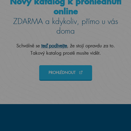
Nový katalog k prohlédnutí
online
ZDARMA a kdykoliv, přímo u vás
doma
Schválně se
teď podívejte
, že stojí opravdu za to.
Takový katalog prostě musíte vidět.
PROHLÉDNOUT