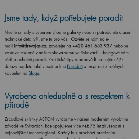
Jsme tady, když potřebujete poradit
Nevíte si rady s výběrem vhodné galerky nebo si potřebujete ujasnit
technické detaily? Jsme tu pro vás. Ozvěte se nám na e-
mail
info@drevojas.cz
, zavolejte na
+420 461 653 937
nebo se
zastavte osobně v našem showroomu ve Svitavách – kolegové vám
rádi a ochotně poradí. Praktické tipy a odpovědi na nejčastější
dotazy najdete také v naší online
Poradně
a inspiraci z reálných
koupelen na
Blogu
.
Vyrobeno ohleduplně a s respektem k
přírodě
Zrcadlové skříňky ASTON vyrábíme v našem moderním výrobním
závodě ve Svitavách, kde spojujeme více než 75 let zkušeností s
nejnovějšími technologiemi. Každý kus prochází precizním