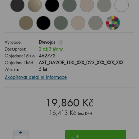
Výrobce:
Dřevojas
i
Dostupnost:
2 až 3 týdny
Objednací číslo
462772
Objednací kód
AST_GA2OE_100_XXX_D23_XXX_XXX_XXX
Záruka:
5 let
Zkopírovat detailní informace
19,860 Kč
16,413 Kč
bez DPH