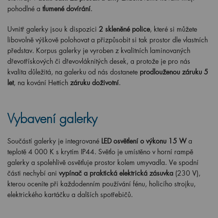
pohodlné a
tlumené dovírání
.
Uvnitř galerky jsou k dispozici
2 skleněné police
, které si můžete
libovolně výškově polohovat a přizpůsobit si tak prostor dle vlastních
představ. Korpus galerky je vyroben z kvalitních laminovaných
dřevotřískových či dřevovláknitých desek, a protože je pro nás
kvalita důležitá, na galerku od nás dostanete
prodlouženou záruku 5
let
, na kování Hettich
záruku doživotní
.
Vybavení galerky
Součástí galerky je integrované
LED osvětlení o výkonu 15 W
a
teplotě 4 000 K s krytím IP44. Světlo je umístěno v horní rampě
galerky a spolehlivě osvětluje prostor kolem umyvadla. Ve spodní
části nechybí ani
vypínač
a
praktická elektrická zásuvka
(230 V),
kterou oceníte při každodenním používání fénu, holicího strojku,
elektrického kartáčku a dalších spotřebičů.