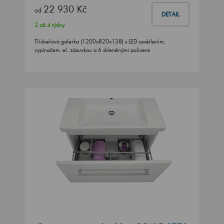
22 930 Kč
od
DETAIL
2 až 4 týdny
Třídveřová galerka (1200x820x138) s LED osvětlením,
vypínačem. el. zásuvkou a 6 skleněnými policemi