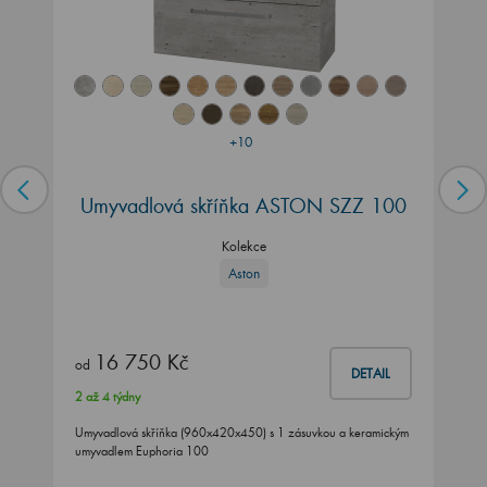
+10
Umyvadlová skříňka ASTON SZZ 100
Kolekce
Aston
16 750 Kč
od
DETAIL
2 až 4 týdny
Umyvadlová skříňka (960x420x450) s 1 zásuvkou a keramickým
umyvadlem Euphoria 100