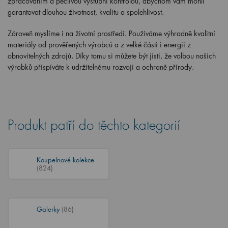
zpracováním a pečlivou výstupní kontrolou, abychom vám mohli
garantovat dlouhou životnost, kvalitu a spolehlivost.
Zároveň myslíme i na životní prostředí. Používáme výhradně kvalitní
materiály
od prověřených výrobců a
z velké části i energii z
obnovitelných zdrojů
. Díky tomu si můžete být jisti, že volbou našich
výrobků přispíváte k udržitelnému rozvoji a ochraně přírody.
Produkt patří do těchto kategorií
Koupelnové kolekce
(824)
Galerky
(86)