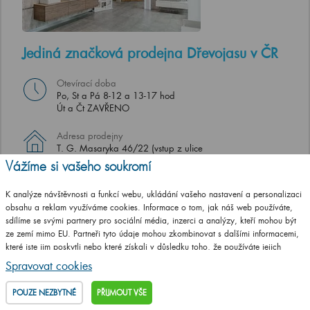
Jediná značková prodejna Dřevojasu v ČR
Otevírací doba
Po, St a Pá 8-12 a 13-17 hod
Út a Čt ZAVŘENO
Adresa prodejny
T. G. Masaryka 46/22 (vstup z ulice
Jungmannova), 568 02 Svitavy
Vážíme si vašeho soukromí
UKAŽ NA MAPĚ
K analýze návštěvnosti a funkcí webu, ukládání vašeho nastavení a personalizaci
obsahu a reklam využíváme cookies. Informace o tom, jak náš web používáte,
sdílíme se svými partnery pro sociální média, inzerci a analýzy, kteří mohou být
ze zemí mimo EU. Partneři tyto údaje mohou zkombinovat s dalšími informacemi,
které jste jim poskytli nebo které získali v důsledku toho, že používáte jejich
služby.
Podrobné informace
Spravovat cookies
POUZE NEZBYTNÉ
PŘIJMOUT VŠE