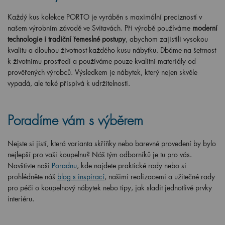
Každý kus kolekce PORTO je vyráběn s maximální precizností v
našem výrobním závodě ve Svitavách. Při výrobě používáme
moderní
technologie i tradiční řemeslné postupy
, abychom zajistili vysokou
kvalitu a dlouhou životnost každého kusu nábytku. Dbáme na šetrnost
k životnímu prostředí a používáme pouze kvalitní materiály od
prověřených výrobců. Výsledkem je nábytek, který nejen skvěle
vypadá, ale také přispívá k udržitelnosti.
Poradíme vám s výběrem
Nejste si jistí, která varianta skříňky nebo barevné provedení by bylo
nejlepší pro vaši koupelnu? Náš tým odborníků je tu pro vás.
Navštivte naši
Poradnu
, kde najdete praktické rady nebo si
prohlédněte náš
blog s inspirací
, našimi realizacemi a užitečné rady
pro péči o koupelnový nábytek nebo tipy, jak sladit jednotlivé prvky
interiéru.