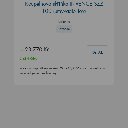
Koupelnová skříňka INVENCE SZZ
100 (umyvadlo Joy)
Kolekce
Invence
23 770 Kč
od
DETAIL
2 až 4 týdny
Závěsná umyvadlová skříňka 96,4x32,3x46 cm s 1 zásuvkou a
keramickým umyvadlem Joy