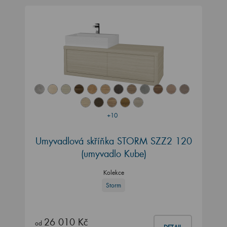
+10
Umyvadlová skříňka STORM SZZ2 120
(umyvadlo Kube)
Kolekce
Storm
26 010 Kč
od