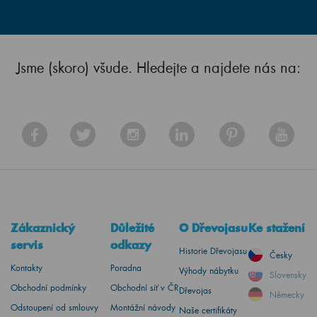
Jsme (skoro) všude. Hledejte a najdete nás na:
Zákaznický
Důležité
O Dřevojasu
Ke stažení
servis
odkazy
Historie Dřevojasu
Česky
Kontakty
Poradna
Výhody nábytku
Slovensky
Obchodní podmínky
Obchodní síť v ČR
Dřevojas
Německy
Odstoupení od smlouvy
Montážní návody
Naše certifikáty