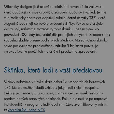
Milovníky designu jistě osloví speciálně frézovaná čela zásuvek,
která dodávají skříňce osobitý a zároveň nadčasový vzhled. Jemně
minimalistický charakter doplňují subtilní
černé úchytky T37
, které
elegantně podtrhují celkové provedení skříňky. Pokud preferujete
vlastní styl, nabízíme možnost vyrobit skříňku i bez úchytek –
v
provedení T00
, tedy bez vrtání děr pro jejich uchycení. Snadno si tak
koupelnu sladíte přesně podle svých představ. Na samotnou skříňku
navíc poskytujeme
prodlouženou záruku 5 let
, která potvrzuje
vysokou kvalitu použitých materiálů i precizního zpracování.
Skříňka, která ladí s vaší představou
Skříňky nabízíme v široké škále dekorů a standardních barevných
laků, které umožňují sladit vzhled s jakýmkoli stylem koupelny.
Dekory jsou určeny pro korpusy, zatímco čela zásuvek lze volit v
předem daných barevných odstínech. Pokud ale toužíte po naprosté
individualitě, v programu Individual si můžete zvolit libovolný odstín
ze
vzorníku RAL nebo NCS
.