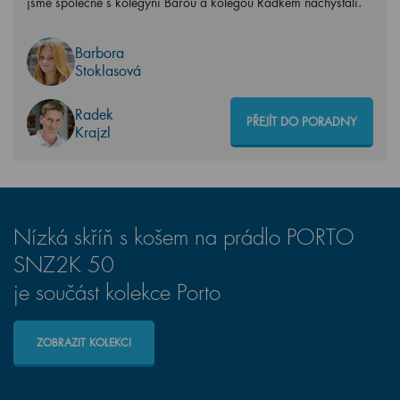
jsme společně s kolegyní Bárou a kolegou Radkem nachystali.
Barbora
Stoklasová
Radek
PŘEJÍT DO PORADNY
Krajzl
Nízká skříň s košem na prádlo PORTO
SNZ2K 50
je součást kolekce Porto
ZOBRAZIT KOLEKCI