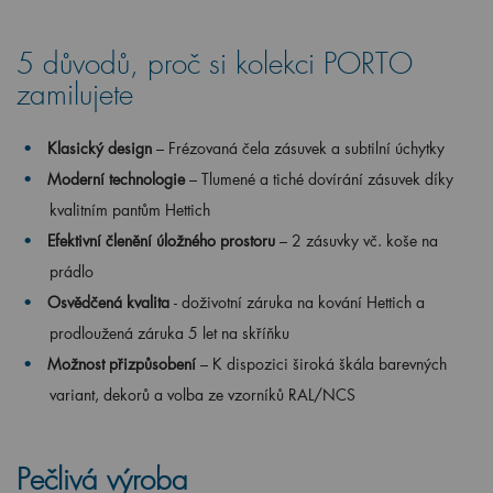
5 důvodů, proč si kolekci PORTO
zamilujete
Klasický design
– Frézovaná čela zásuvek a subtilní úchytky
Moderní technologie
– Tlumené a tiché dovírání zásuvek díky
kvalitním pantům Hettich
Efektivní členění úložného prostoru
– 2 zásuvky vč. koše na
prádlo
Osvědčená kvalita
- doživotní záruka na kování Hettich a
prodloužená záruka 5 let na skříňku
Možnost přizpůsobení
– K dispozici široká škála barevných
variant, dekorů a volba ze vzorníků RAL/NCS
Pečlivá výroba