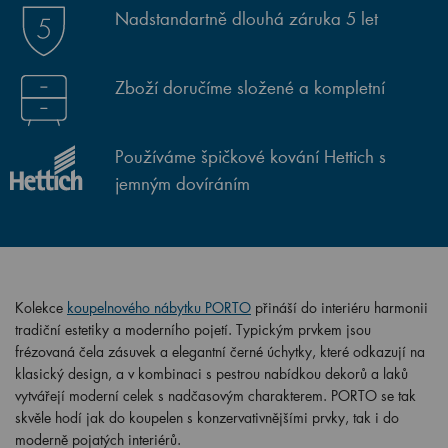
Nadstandartně dlouhá záruka 5 let
Zboží doručíme složené a kompletní
Používáme špičkové kování Hettich s
jemným dovíráním
Kolekce
koupelnového nábytku PORTO
přináší do interiéru harmonii
tradiční estetiky a moderního pojetí. Typickým prvkem jsou
frézovaná čela zásuvek a elegantní černé úchytky, které odkazují na
klasický design, a v kombinaci s pestrou nabídkou dekorů a laků
vytvářejí moderní celek s nadčasovým charakterem. PORTO se tak
skvěle hodí jak do koupelen s konzervativnějšími prvky, tak i do
moderně pojatých interiérů.