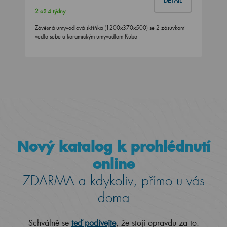
DETAIL
2 až 4 týdny
Závěsná umyvadlová skříňka (1200x370x500) se 2 zásuvkami
vedle sebe a keramickým umyvadlem Kube
Nový katalog k prohlédnutí
online
ZDARMA a kdykoliv, přímo u vás
doma
Schválně se
teď podívejte
, že stojí opravdu za to.