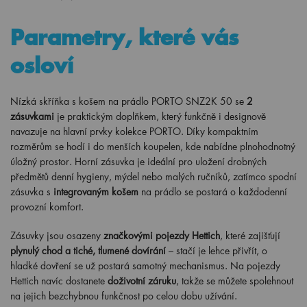
Parametry, které vás
osloví
Nízká skříňka s košem na prádlo PORTO SNZ2K 50 se
2
zásuvkami
je praktickým doplňkem, který funkčně i designově
navazuje na hlavní prvky kolekce PORTO. Díky kompaktním
rozměrům se hodí i do menších koupelen, kde nabídne plnohodnotný
úložný prostor. Horní zásuvka je ideální pro uložení drobných
předmětů denní hygieny, mýdel nebo malých ručníků, zatímco spodní
zásuvka s
integrovaným košem
na prádlo se postará o každodenní
provozní komfort.
Zásuvky jsou osazeny
značkovými pojezdy Hettich
, které zajišťují
plynulý chod a tiché, tlumené dovírání
– stačí je lehce přivřít, o
hladké dovření se už postará samotný mechanismus. Na pojezdy
Hettich navíc dostanete
doživotní záruku
, takže se můžete spolehnout
na jejich bezchybnou funkčnost po celou dobu užívání.