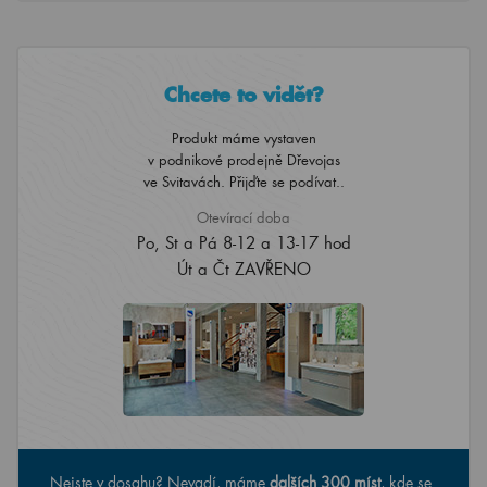
Chcete to vidět?
Produkt máme vystaven
v podnikové prodejně Dřevojas
ve Svitavách. Přijďte se podívat..
Otevírací doba
Po, St a Pá 8-12 a 13-17 hod
Út a Čt ZAVŘENO
Nejste v dosahu? Nevadí, máme
dalších 300 míst
, kde se