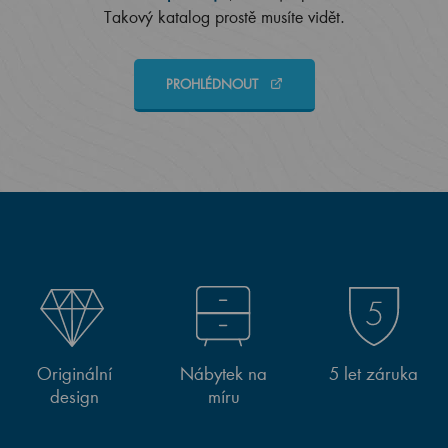
Takový katalog prostě musíte vidět.
PROHLÉDNOUT
Originální
Nábytek na
5 let záruka
design
míru