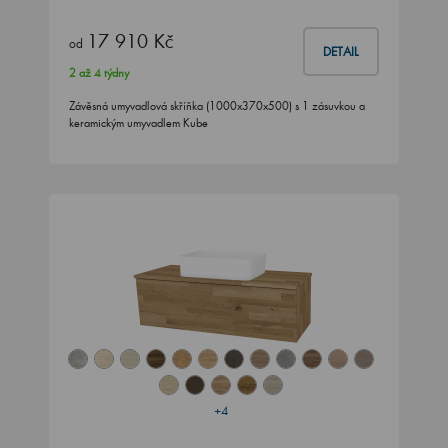
17 910 Kč
od
DETAIL
2 až 4 týdny
Závěsná umyvadlová skříňka (1000x370x500) s 1 zásuvkou a
keramickým umyvadlem Kube
+4