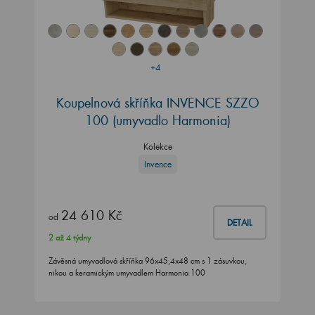
+4
Koupelnová skříňka INVENCE SZZO
100 (umyvadlo Harmonia)
Kolekce
Invence
24 610 Kč
od
DETAIL
2 až 4 týdny
Závěsná umyvadlová skříňka 96x45,4x48 cm s 1 zásuvkou,
nikou a keramickým umyvadlem Harmonia 100