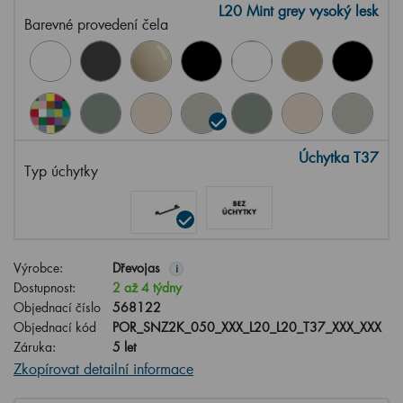
L20 Mint grey vysoký lesk
Barevné provedení čela
Úchytka T37
Typ úchytky
Výrobce:
Dřevojas
i
Dostupnost:
2 až 4 týdny
Objednací číslo
568122
Objednací kód
POR_SNZ2K_050_XXX_L20_L20_T37_XXX_XXX
Záruka:
5 let
Zkopírovat detailní informace