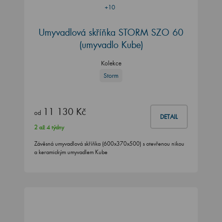
+10
Umyvadlová skříňka STORM SZO 60
(umyvadlo Kube)
Kolekce
Storm
11 130 Kč
od
DETAIL
2 až 4 týdny
Závěsná umyvadlová skříňka (600x370x500) s otevřenou nikou
a keramickým umyvadlem Kube