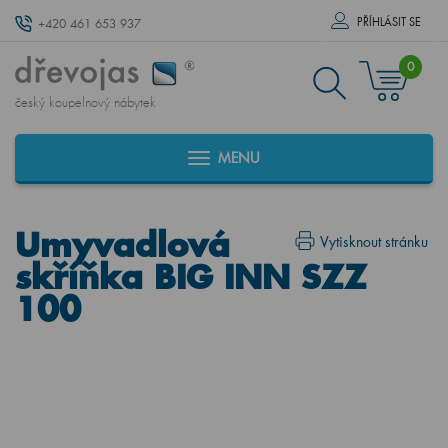
PŘÍHLÁSIT SE
+420 461 653 937
0
český koupelnový nábytek
MENU
Umyvadlová
Vytisknout stránku
skříňka BIG INN SZZ
100