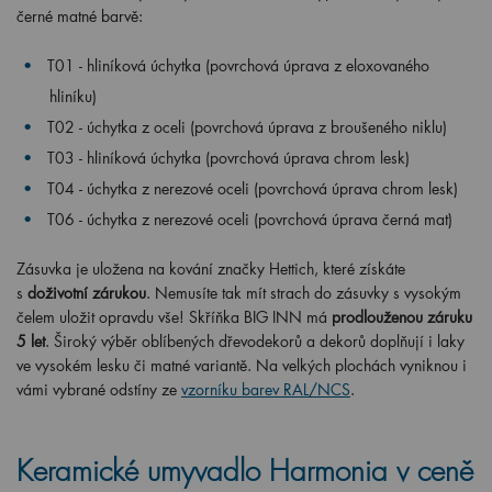
černé matné barvě:
T01 - hliníková úchytka (povrchová úprava z eloxovaného
hliníku)
T02 - úchytka z oceli (povrchová úprava z broušeného niklu)
T03 -
hliníková úchytka (povrchová úprava chrom lesk)
T04 - úchytka z nerezové oceli (povrchová úprava chrom lesk)
T06 - úchytka z nerezové oceli (povrchová úprava černá mat)
Zásuvka je uložena na kování značky Hettich, které získáte
s
doživotní zárukou
. Nemusíte tak mít strach do zásuvky s vysokým
čelem uložit opravdu vše! Skříňka BIG INN má
prodlouženou záruku
5 let
. Široký výběr oblíbených dřevodekorů a dekorů doplňují i laky
ve vysokém lesku či matné variantě. Na velkých plochách vyniknou i
vámi vybrané odstíny ze
vzorníku barev RAL/NCS
.
Keramické umyvadlo Harmonia v ceně