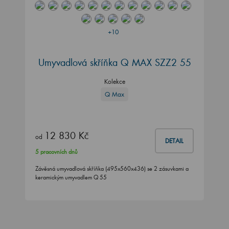
+10
Umyvadlová skříňka Q MAX SZZ2 55
Kolekce
Q Max
12 830 Kč
od
DETAIL
5 pracovních dnů
Závěsná umyvadlová skříňka (495x560x436) se 2 zásuvkami a
keramickým umyvadlem Q 55