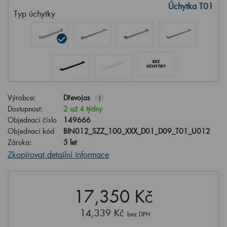
Úchytka T01
Typ úchytky
Výrobce:
Dřevojas
i
Dostupnost:
2 až 4 týdny
Objednací číslo
149666
Objednací kód
BIN012_SZZ_100_XXX_D01_D09_T01_U012
Záruka:
5 let
Zkopírovat detailní informace
17,350 Kč
14,339 Kč
bez DPH