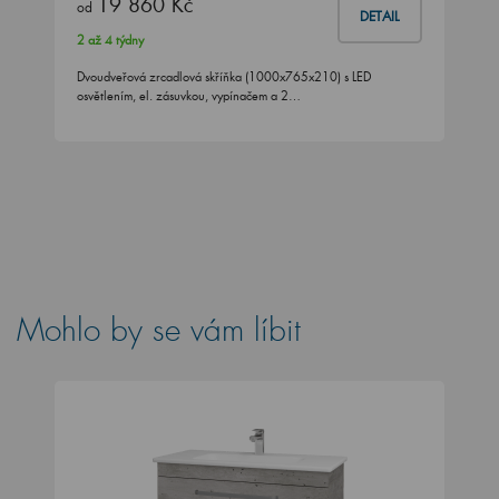
19 860 Kč
od
DETAIL
2 až 4 týdny
Dvoudveřová zrcadlová skříňka (1000x765x210) s LED
osvětlením, el. zásuvkou, vypínačem a 2…
Mohlo by se vám líbit