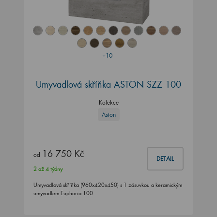
+10
Umyvadlová skříňka ASTON SZZ 100
Kolekce
Aston
16 750 Kč
od
DETAIL
2 až 4 týdny
Umyvadlová skříňka (960x420x450) s 1 zásuvkou a keramickým
umyvadlem Euphoria 100