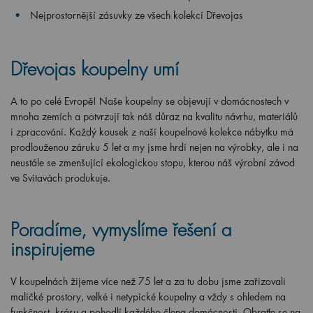
Nejprostornější zásuvky ze všech kolekcí Dřevojas
Dřevojas koupelny umí
A to po celé Evropě! Naše koupelny se objevují v domácnostech v
mnoha zemích a potvrzují tak náš důraz na kvalitu návrhu, materiálů
i zpracování. Každý kousek z naší koupelnové kolekce nábytku má
prodlouženou záruku 5 let a my jsme hrdí nejen na výrobky, ale i na
neustále se zmenšující ekologickou stopu, kterou náš výrobní závod
ve Svitavách produkuje.
Poradíme, vymyslíme řešení a
inspirujeme
V koupelnách žijeme více než 75 let a za tu dobu jsme zařizovali
maličké prostory, velké i netypické koupelny a vždy s ohledem na
funkčnost, krásu a pohodlí každého člena domácnosti. Obraťte se na