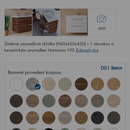
další
Závěsná umyvadlová skříňka (960x420x450) s 1 zásuvkou a
keramickým umyvadlem Harmonia 100
Zobrazit více
D01 Beton
Barevné provedení korpusu