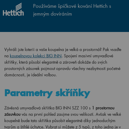
Používáme špičkové kování Hettich s
jemným dovíráním
Vyhráli jste loterii a vaše koupelna je velká a prostorná? Pak vsaďte
na
koupelnovou kolekci BIG INN
. Spojení masivní umyvadlové
skříňky, která působí elegantně a zároveň dokáže do svých
prostorných zásuvek pojmout opravdu všechny nezbytnosti početné
domácnosti, je ideální volbou.
Parametry skříňky
Závěsná umyvadlová skříňka BIG INN SZZ 100 s
1 prostornou
zásuvkou
vás na první pohled zaujme svou velikostí. Avšak ve velké
koupelně bude tato skříňka působit elegantně díky jednoduchým
tvarům a štíhlé úchytce. Vybrat si můžete z 5 typů, z toho jedna je v