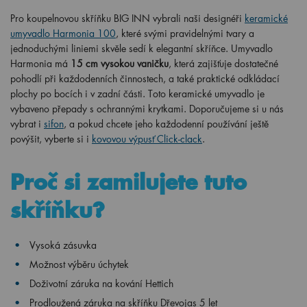
Pro koupelnovou skříňku BIG INN vybrali naši designéři
keramické
umyvadlo Harmonia 100
, které svými pravidelnými tvary a
jednoduchými liniemi skvěle sedí k elegantní skříňce. Umyvadlo
Harmonia má
15 cm vysokou vaničku
, která zajišťuje dostatečné
pohodlí při každodenních činnostech, a také praktické odkládací
plochy po bocích i v zadní části. Toto keramické umyvadlo je
vybaveno přepady s ochrannými krytkami. Doporučujeme si u nás
vybrat i
sifon
, a pokud chcete jeho každodenní používání ještě
povýšit, vyberte si i
kovovou výpusť Click-clack
.
Proč si zamilujete tuto
skříňku?
Vysoká zásuvka
Možnost výběru úchytek
Doživotní záruka na kování Hettich
Prodloužená záruka na skříňku Dřevojas 5 let