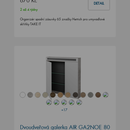
670 Kč
DETAIL
2 až 4 týdny
Organizér spodní zásuvky 65 značky Hettich pro umyvadlové
skříňky TAKE IT
+17
Dvoudveřová galerka AIR GA2NOE 80