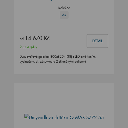
Kolekce
Air
14 670 Kč
od
DETAIL
2 až 4 týdny
Dvoudveřová galerka (800x820x138) s LED osvětlením,
vypínačem. el. zásuvkou a 2 skleněnými policemi