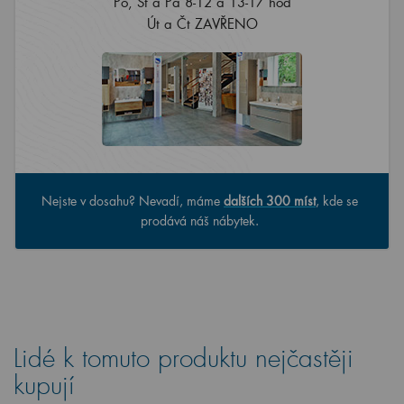
Po, St a Pá 8-12 a 13-17 hod
Út a Čt ZAVŘENO
Nejste v dosahu? Nevadí, máme
dalších 300 míst
, kde se
prodává náš nábytek.
Lidé k tomuto produktu nejčastěji
kupují