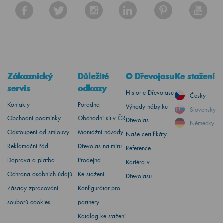
Zákaznický
Důležité
O Dřevojasu
Ke stažení
servis
odkazy
Historie Dřevojasu
Česky
Kontakty
Poradna
Výhody nábytku
Slovensky
Obchodní podmínky
Obchodní síť v ČR
Dřevojas
Německy
Odstoupení od smlouvy
Montážní návody
Naše certifikáty
Reklamační řád
Dřevojas na míru
Reference
Doprava a platba
Prodejna
Kariéra v
Ochrana osobních údajů
Ke stažení
Dřevojasu
Zásady zpracování
Konfigurátor pro
souborů cookies
partnery
Katalog ke stažení