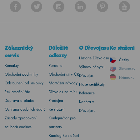
Zákaznický
Důležité
O Dřevojasu
Ke stažení
servis
odkazy
Historie Dřevojasu
Česky
Kontakty
Poradna
Výhody nábytku
Slovensky
Obchodní podmínky
Obchodní síť v ČR
Dřevojas
Německy
Odstoupení od smlouvy
Montážní návody
Naše certifikáty
Reklamační řád
Dřevojas na míru
Reference
Doprava a platba
Prodejna
Kariéra v
Ochrana osobních údajů
Ke stažení
Dřevojasu
Zásady zpracování
Konfigurátor pro
souborů cookies
partnery
Katalog ke stažení