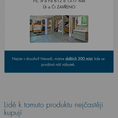
Po, St a Pá 8-12 a 13-17 hod
Út a Čt ZAVŘENO
Nejste v dosahu? Nevadí, máme
dalších 300 míst
, kde se
prodává náš nábytek.
Lidé k tomuto produktu nejčastěji
kupují