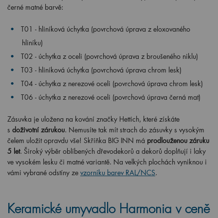
černé matné barvě:
T01 - hliníková úchytka (povrchová úprava z eloxovaného
hliníku)
T02 - úchytka z oceli (povrchová úprava z broušeného niklu)
T03 -
hliníková úchytka (povrchová úprava chrom lesk)
T04 - úchytka z nerezové oceli (povrchová úprava chrom lesk)
T06 - úchytka z nerezové oceli (povrchová úprava černá mat)
Zásuvka je uložena na kování značky Hettich, které získáte
s
doživotní zárukou
. Nemusíte tak mít strach do zásuvky s vysokým
čelem uložit opravdu vše! Skříňka BIG INN má
prodlouženou záruku
5 let
. Široký výběr oblíbených dřevodekorů a dekorů doplňují i laky
ve vysokém lesku či matné variantě. Na velkých plochách vyniknou i
vámi vybrané odstíny ze
vzorníku barev RAL/NCS
.
Keramické umyvadlo Harmonia v ceně