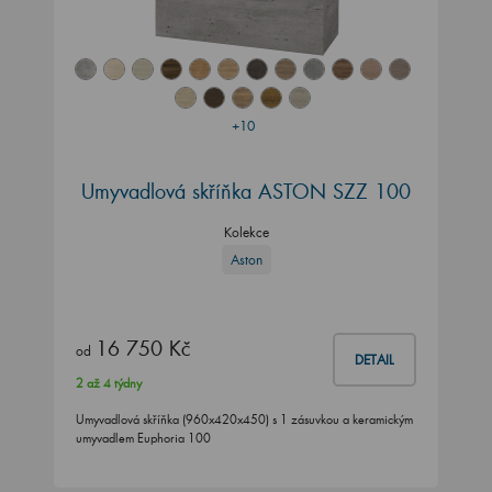
+10
Umyvadlová skříňka ASTON SZZ 100
Kolekce
Aston
16 750 Kč
od
DETAIL
2 až 4 týdny
Umyvadlová skříňka (960x420x450) s 1 zásuvkou a keramickým
umyvadlem Euphoria 100