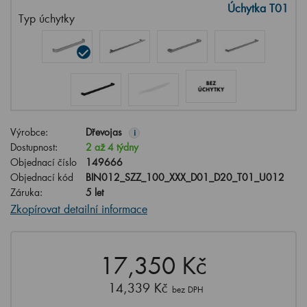
Úchytka T01
Typ úchytky
Výrobce:
Dřevojas
i
Dostupnost:
2 až 4 týdny
Objednací číslo
149666
Objednací kód
BIN012_SZZ_100_XXX_D01_D20_T01_U012
Záruka:
5 let
Zkopírovat detailní informace
17,350 Kč
14,339 Kč
bez DPH