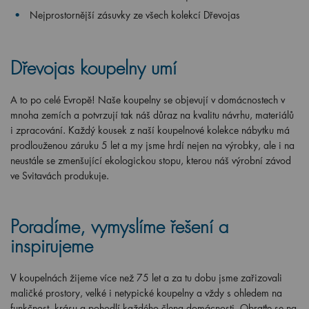
Nejprostornější zásuvky ze všech kolekcí Dřevojas
Dřevojas koupelny umí
A to po celé Evropě! Naše koupelny se objevují v domácnostech v
mnoha zemích a potvrzují tak náš důraz na kvalitu návrhu, materiálů
i zpracování. Každý kousek z naší koupelnové kolekce nábytku má
prodlouženou záruku 5 let a my jsme hrdí nejen na výrobky, ale i na
neustále se zmenšující ekologickou stopu, kterou náš výrobní závod
ve Svitavách produkuje.
Poradíme, vymyslíme řešení a
inspirujeme
V koupelnách žijeme více než 75 let a za tu dobu jsme zařizovali
maličké prostory, velké i netypické koupelny a vždy s ohledem na
funkčnost, krásu a pohodlí každého člena domácnosti. Obraťte se na