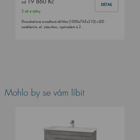
19 860 Kč
od
DETAIL
2 až 4 týdny
Dvoudveřová zrcadlová skříňka (1000x765x210) s LED
osvětlením, el. zásuvkou, vypínačem a 2…
Mohlo by se vám líbit