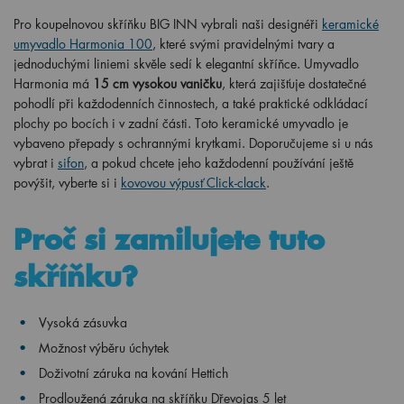
Pro koupelnovou skříňku BIG INN vybrali naši designéři
keramické
umyvadlo Harmonia 100
, které svými pravidelnými tvary a
jednoduchými liniemi skvěle sedí k elegantní skříňce. Umyvadlo
Harmonia má
15 cm vysokou vaničku
, která zajišťuje dostatečné
pohodlí při každodenních činnostech, a také praktické odkládací
plochy po bocích i v zadní části. Toto keramické umyvadlo je
vybaveno přepady s ochrannými krytkami. Doporučujeme si u nás
vybrat i
sifon
, a pokud chcete jeho každodenní používání ještě
povýšit, vyberte si i
kovovou výpusť Click-clack
.
Proč si zamilujete tuto
skříňku?
Vysoká zásuvka
Možnost výběru úchytek
Doživotní záruka na kování Hettich
Prodloužená záruka na skříňku Dřevojas 5 let