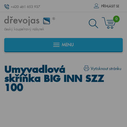
PŘÍHLÁSIT SE
+420 461 653 937
0
český koupelnový nábytek
MENU
Umyvadlová
Vytisknout stránku
skříňka BIG INN SZZ
100