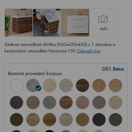
další
Závěsná umyvadlová skříňka (960x420x450) s 1 zásuvkou a
keramickým umyvadlem Harmonia 100
Zobrazit více
D01 Beton
Barevné provedení korpusu