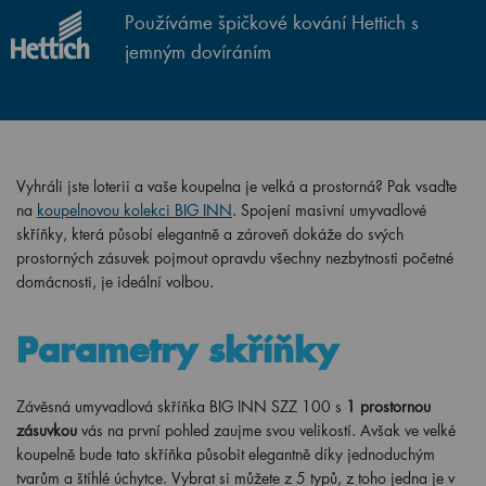
Používáme špičkové kování Hettich s
jemným dovíráním
Vyhráli jste loterii a vaše koupelna je velká a prostorná? Pak vsaďte
na
koupelnovou kolekci BIG INN
. Spojení masivní umyvadlové
skříňky, která působí elegantně a zároveň dokáže do svých
prostorných zásuvek pojmout opravdu všechny nezbytnosti početné
domácnosti, je ideální volbou.
Parametry skříňky
Závěsná umyvadlová skříňka BIG INN SZZ 100 s
1 prostornou
zásuvkou
vás na první pohled zaujme svou velikostí. Avšak ve velké
koupelně bude tato skříňka působit elegantně díky jednoduchým
tvarům a štíhlé úchytce. Vybrat si můžete z 5 typů, z toho jedna je v