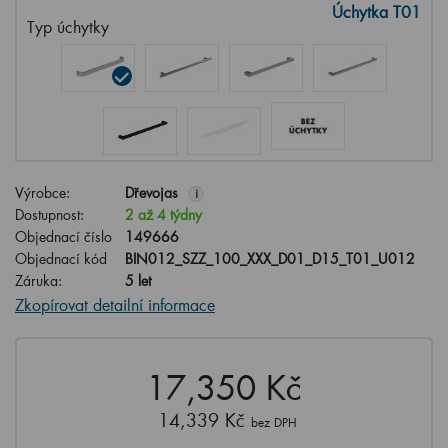
Úchytka T01
Typ úchytky
Výrobce:
Dřevojas
i
Dostupnost:
2 až 4 týdny
Objednací číslo
149666
Objednací kód
BIN012_SZZ_100_XXX_D01_D15_T01_U012
Záruka:
5 let
Zkopírovat detailní informace
17,350 Kč
14,339 Kč
bez DPH