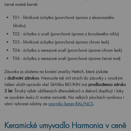
černé matné barvě:
T01 - hliníková úchytka (povrchová úprava z eloxovaného
hliníku)
T02 - úchytka z oceli (povrchová úprava z broušeného niklu)
T03 -
hliníková úchytka (povrchová úprava chrom lesk)
T04 - úchytka z nerezové oceli (povrchová úprava chrom lesk)
T06 - úchytka z nerezové oceli (povrchová úprava černá mat)
Zásuvka je uložena na kování značky Hettich, které získáte
s
doživotní zárukou
. Nemusíte tak mít strach do zásuvky s vysokým
čelem uložit opravdu vše! Skříňka BIG INN má
prodlouženou záruku
5 let
. Široký výběr oblíbených dřevodekorů a dekorů doplňují i laky
ve vysokém lesku či matné variantě. Na velkých plochách vyniknou i
vámi vybrané odstíny ze
vzorníku barev RAL/NCS
.
Keramické umyvadlo Harmonia v ceně