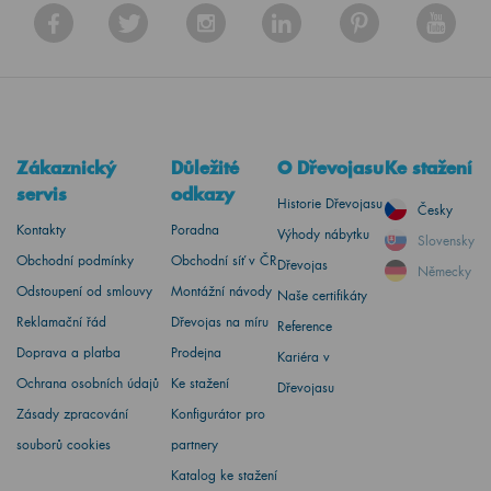
Zákaznický
Důležité
O Dřevojasu
Ke stažení
servis
odkazy
Historie Dřevojasu
Česky
Kontakty
Poradna
Výhody nábytku
Slovensky
Obchodní podmínky
Obchodní síť v ČR
Dřevojas
Německy
Odstoupení od smlouvy
Montážní návody
Naše certifikáty
Reklamační řád
Dřevojas na míru
Reference
Doprava a platba
Prodejna
Kariéra v
Ochrana osobních údajů
Ke stažení
Dřevojasu
Zásady zpracování
Konfigurátor pro
souborů cookies
partnery
Katalog ke stažení