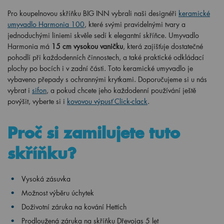
Pro koupelnovou skříňku BIG INN vybrali naši designéři
keramické
umyvadlo Harmonia 100
, které svými pravidelnými tvary a
jednoduchými liniemi skvěle sedí k elegantní skříňce. Umyvadlo
Harmonia má
15 cm vysokou vaničku
, která zajišťuje dostatečné
pohodlí při každodenních činnostech, a také praktické odkládací
plochy po bocích i v zadní části. Toto keramické umyvadlo je
vybaveno přepady s ochrannými krytkami. Doporučujeme si u nás
vybrat i
sifon
, a pokud chcete jeho každodenní používání ještě
povýšit, vyberte si i
kovovou výpusť Click-clack
.
Proč si zamilujete tuto
skříňku?
Vysoká zásuvka
Možnost výběru úchytek
Doživotní záruka na kování Hettich
Prodloužená záruka na skříňku Dřevojas 5 let