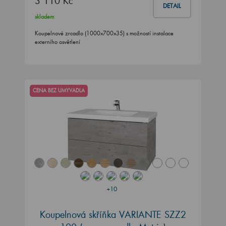
3 110 Kč
DETAIL
skladem
Koupelnové zrcadlo (1000x700x35) s možností instalace
externího osvětlení
CENA BEZ UMYVADLA
+10
Koupelnová skříňka VARIANTE SZZ2