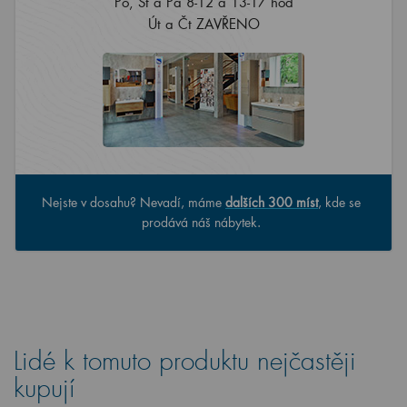
Po, St a Pá 8-12 a 13-17 hod
Út a Čt ZAVŘENO
Nejste v dosahu? Nevadí, máme
dalších 300 míst
, kde se
prodává náš nábytek.
Lidé k tomuto produktu nejčastěji
kupují