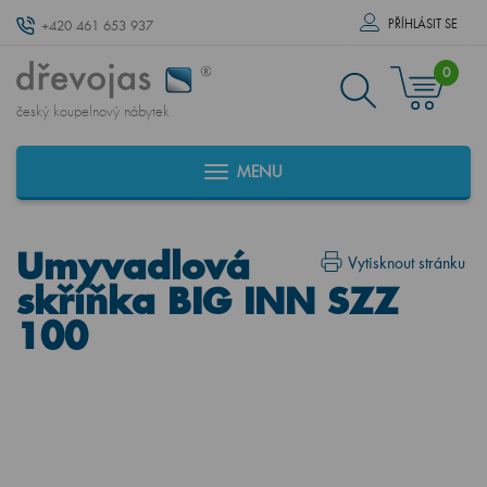
PŘÍHLÁSIT SE
+420 461 653 937
0
český koupelnový nábytek
MENU
Umyvadlová
Vytisknout stránku
skříňka BIG INN SZZ
100