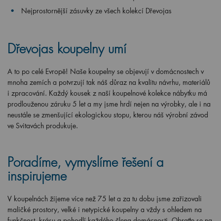
Nejprostornější zásuvky ze všech kolekcí Dřevojas
Dřevojas koupelny umí
A to po celé Evropě! Naše koupelny se objevují v domácnostech v
mnoha zemích a potvrzují tak náš důraz na kvalitu návrhu, materiálů
i zpracování. Každý kousek z naší koupelnové kolekce nábytku má
prodlouženou záruku 5 let a my jsme hrdí nejen na výrobky, ale i na
neustále se zmenšující ekologickou stopu, kterou náš výrobní závod
ve Svitavách produkuje.
Poradíme, vymyslíme řešení a
inspirujeme
V koupelnách žijeme více než 75 let a za tu dobu jsme zařizovali
maličké prostory, velké i netypické koupelny a vždy s ohledem na
funkčnost, krásu a pohodlí každého člena domácnosti. Obraťte se na