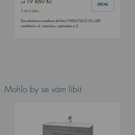
19 860 Kč
od
DETAIL
2 až 4 týdny
Dvoudveřová zrcadlová skříňka (1000x765x210) s LED
osvětlením, el. zásuvkou, vypínačem a 2…
Mohlo by se vám líbit