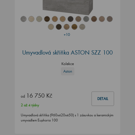
+10
Umyvadlová skříňka ASTON SZZ 100
Kolekce
Aston
16 750 Kč
od
DETAIL
2 až 4 týdny
Umyvadlová skříňka (960x420x450) s 1 zásuvkou a keramickým
umyvadlem Euphoria 100