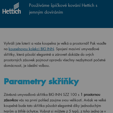
Používáme špičkové kování Hettich s
jemným dovíráním
Vyhráli jste loterii a vaše koupelna je velká a prostorná? Pak vsaďte
na
koupelnovou kolekci BIG INN
. Spojení masivní umyvadlové
skříňky, která působí elegantně a zároveň dokáže do svých
prostorných zásuvek pojmout opravdu všechny nezbytnosti početné
domácnosti, je ideální volbou.
Parametry skříňky
Závěsná umyvadlová skříňka BIG INN SZZ 100 s
1 prostornou
zásuvkou
vás na první pohled zaujme svou velikostí. Avšak ve velké
koupelně bude tato skříňka působit elegantně díky jednoduchým
tvarům a štíhlé úchytce. Vybrat si můžete z 5 typů, z toho jedna je v