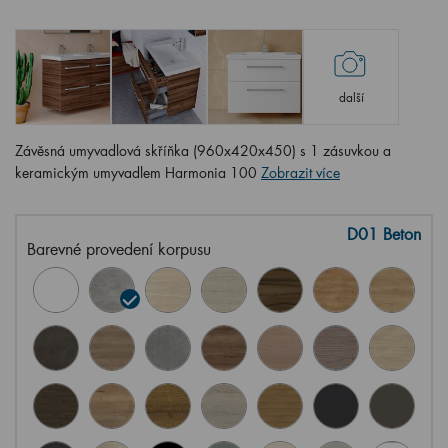
další
Závěsná umyvadlová skříňka (960x420x450) s 1 zásuvkou a
keramickým umyvadlem Harmonia 100
Zobrazit více
D01 Beton
Barevné provedení korpusu