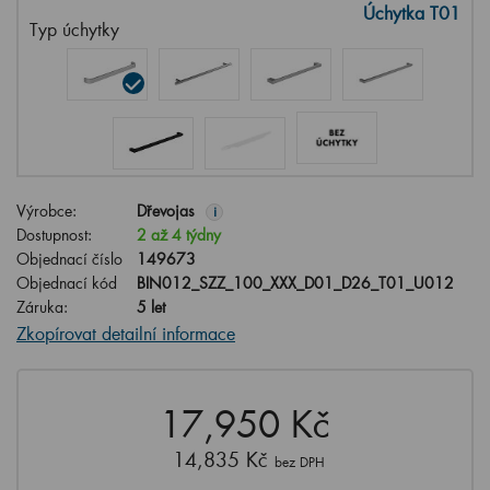
Úchytka T01
Typ úchytky
Výrobce:
Dřevojas
i
Dostupnost:
2 až 4 týdny
Objednací číslo
149673
Objednací kód
BIN012_SZZ_100_XXX_D01_D26_T01_U012
Záruka:
5 let
Zkopírovat detailní informace
17,950 Kč
14,835 Kč
bez DPH