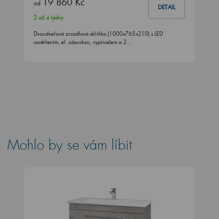
19 860 Kč
od
DETAIL
2 až 4 týdny
Dvoudveřová zrcadlová skříňka (1000x765x210) s LED
osvětlením, el. zásuvkou, vypínačem a 2…
Mohlo by se vám líbit