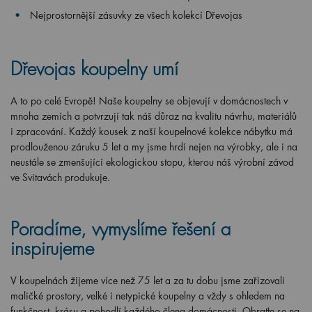
Nejprostornější zásuvky ze všech kolekcí Dřevojas
Dřevojas koupelny umí
A to po celé Evropě! Naše koupelny se objevují v domácnostech v
mnoha zemích a potvrzují tak náš důraz na kvalitu návrhu, materiálů
i zpracování. Každý kousek z naší koupelnové kolekce nábytku má
prodlouženou záruku 5 let a my jsme hrdí nejen na výrobky, ale i na
neustále se zmenšující ekologickou stopu, kterou náš výrobní závod
ve Svitavách produkuje.
Poradíme, vymyslíme řešení a
inspirujeme
V koupelnách žijeme více než 75 let a za tu dobu jsme zařizovali
maličké prostory, velké i netypické koupelny a vždy s ohledem na
funkčnost, krásu a pohodlí každého člena domácnosti. Obraťte se na