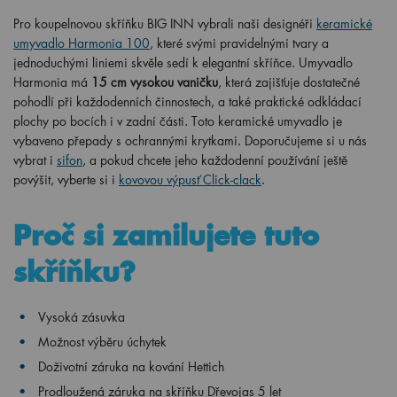
Pro koupelnovou skříňku BIG INN vybrali naši designéři
keramické
umyvadlo Harmonia 100
, které svými pravidelnými tvary a
jednoduchými liniemi skvěle sedí k elegantní skříňce. Umyvadlo
Harmonia má
15 cm vysokou vaničku
, která zajišťuje dostatečné
pohodlí při každodenních činnostech, a také praktické odkládací
plochy po bocích i v zadní části. Toto keramické umyvadlo je
vybaveno přepady s ochrannými krytkami. Doporučujeme si u nás
vybrat i
sifon
, a pokud chcete jeho každodenní používání ještě
povýšit, vyberte si i
kovovou výpusť Click-clack
.
Proč si zamilujete tuto
skříňku?
Vysoká zásuvka
Možnost výběru úchytek
Doživotní záruka na kování Hettich
Prodloužená záruka na skříňku Dřevojas 5 let