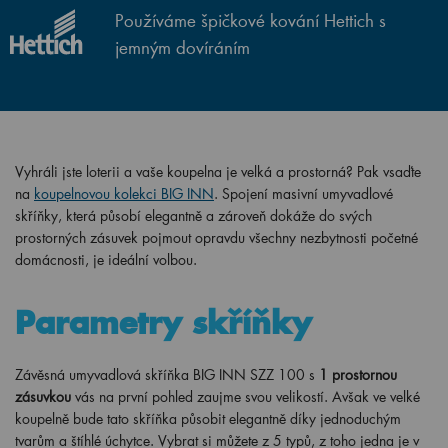
Používáme špičkové kování Hettich s
jemným dovíráním
Vyhráli jste loterii a vaše koupelna je velká a prostorná? Pak vsaďte
na
koupelnovou kolekci BIG INN
. Spojení masivní umyvadlové
skříňky, která působí elegantně a zároveň dokáže do svých
prostorných zásuvek pojmout opravdu všechny nezbytnosti početné
domácnosti, je ideální volbou.
Parametry skříňky
Závěsná umyvadlová skříňka BIG INN SZZ 100 s
1 prostornou
zásuvkou
vás na první pohled zaujme svou velikostí. Avšak ve velké
koupelně bude tato skříňka působit elegantně díky jednoduchým
tvarům a štíhlé úchytce. Vybrat si můžete z 5 typů, z toho jedna je v