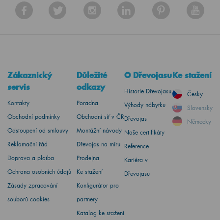
Zákaznický
Důležité
O Dřevojasu
Ke stažení
servis
odkazy
Historie Dřevojasu
Česky
Kontakty
Poradna
Výhody nábytku
Slovensky
Obchodní podmínky
Obchodní síť v ČR
Dřevojas
Německy
Odstoupení od smlouvy
Montážní návody
Naše certifikáty
Reklamační řád
Dřevojas na míru
Reference
Doprava a platba
Prodejna
Kariéra v
Ochrana osobních údajů
Ke stažení
Dřevojasu
Zásady zpracování
Konfigurátor pro
souborů cookies
partnery
Katalog ke stažení