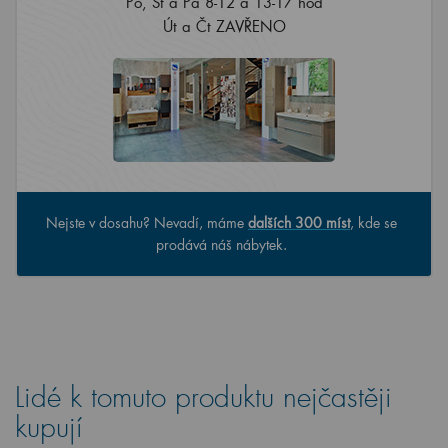
Po, St a Pá 8-12 a 13-17 hod
Út a Čt ZAVŘENO
Nejste v dosahu? Nevadí, máme
dalších 300 míst
, kde se
prodává náš nábytek.
Lidé k tomuto produktu nejčastěji
kupují