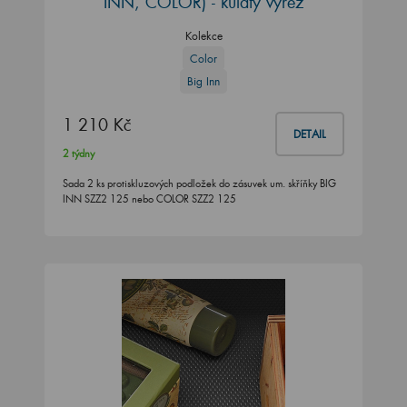
INN, COLOR) - kulatý výřez
Kolekce
Color
Big Inn
1 210 Kč
DETAIL
2 týdny
Sada 2 ks protiskluzových podložek do zásuvek um. skříňky BIG
INN SZZ2 125 nebo COLOR SZZ2 125