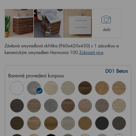
další
Závěsná umyvadlová skříňka (960x420x450) s 1 zásuvkou a
keramickým umyvadlem Harmonia 100
Zobrazit více
D01 Beton
Barevné provedení korpusu