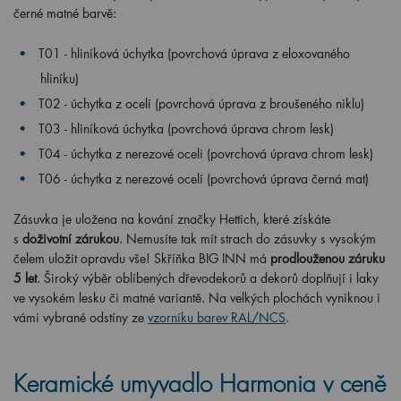
černé matné barvě:
T01 - hliníková úchytka (povrchová úprava z eloxovaného
hliníku)
T02 - úchytka z oceli (povrchová úprava z broušeného niklu)
T03 -
hliníková úchytka (povrchová úprava chrom lesk)
T04 - úchytka z nerezové oceli (povrchová úprava chrom lesk)
T06 - úchytka z nerezové oceli (povrchová úprava černá mat)
Zásuvka je uložena na kování značky Hettich, které získáte
s
doživotní zárukou
. Nemusíte tak mít strach do zásuvky s vysokým
čelem uložit opravdu vše! Skříňka BIG INN má
prodlouženou záruku
5 let
. Široký výběr oblíbených dřevodekorů a dekorů doplňují i laky
ve vysokém lesku či matné variantě. Na velkých plochách vyniknou i
vámi vybrané odstíny ze
vzorníku barev RAL/NCS
.
Keramické umyvadlo Harmonia v ceně