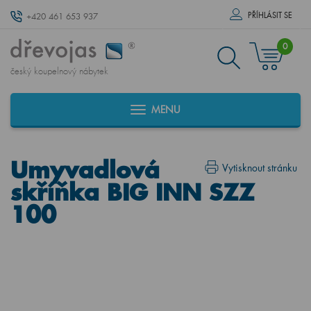
PŘÍHLÁSIT SE
+420 461 653 937
0
český koupelnový nábytek
MENU
Umyvadlová
Vytisknout stránku
skříňka BIG INN SZZ
100