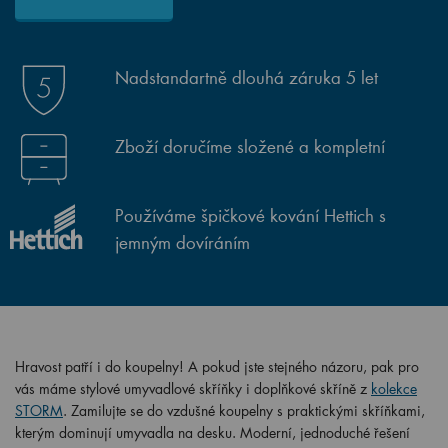
Nadstandartně dlouhá záruka 5 let
Zboží doručíme složené a kompletní
Používáme špičkové kování Hettich s
jemným dovíráním
Hravost patří i do koupelny! A pokud jste stejného názoru, pak pro
vás máme stylové umyvadlové skříňky i doplňkové skříně z
kolekce
STORM
. Zamilujte se do vzdušné koupelny s praktickými skříňkami,
kterým dominují umyvadla na desku. Moderní, jednoduché řešení