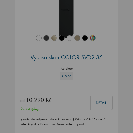
Vysoká skříň COLOR SVD2 35
Kolekce
Color
10 290 Kč
od
DETAIL
2 až 4 týdny
Vysoká dvoudveřová doplňková skříň (350x1720x352) se 4
skleněnými policemi a možností koše na prádlo