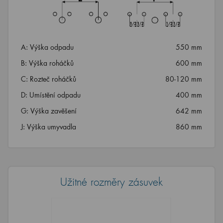
A: Výška odpadu
550 mm
B: Výška roháčků
600 mm
C: Rozteč roháčků
80-120 mm
D: Umístění odpadu
400 mm
G: Výška zavěšení
642 mm
J: Výška umyvadla
860 mm
Užitné rozměry zásuvek