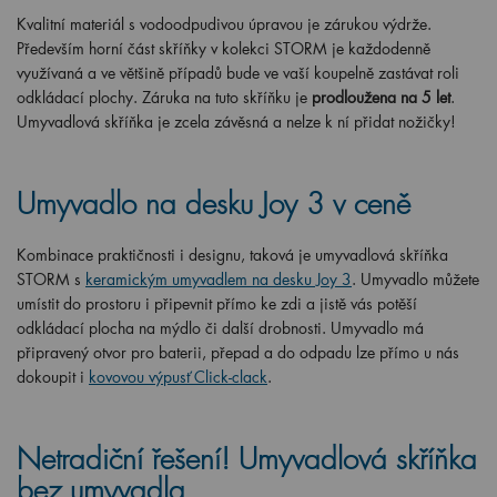
Kvalitní materiál s vodoodpudivou úpravou je zárukou výdrže.
Především horní část skříňky v kolekci STORM je každodenně
využívaná a ve většině případů bude ve vaší koupelně zastávat roli
odkládací plochy. Záruka na tuto skříňku je
prodloužena na 5 let
.
Umyvadlová skříňka je zcela závěsná a nelze k ní přidat nožičky!
Umyvadlo na desku Joy 3 v ceně
Kombinace praktičnosti i designu, taková je umyvadlová skříňka
STORM s
keramickým umyvadlem na desku Joy 3
. Umyvadlo můžete
umístit do prostoru i připevnit přímo ke zdi a jistě vás potěší
odkládací plocha na mýdlo či další drobnosti. Umyvadlo má
připravený otvor pro baterii, přepad a do odpadu lze přímo u nás
dokoupit i
kovovou výpusť Click-clack
.
Netradiční řešení! Umyvadlová skříňka
bez umyvadla