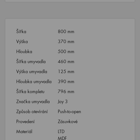
Šířka
800 mm
Výška
370 mm
Hloubka
500 mm
Šířka umyvadla
460 mm
Výška umyvadla
125 mm
Hloubka umyvadla
390 mm
Šířka kompletu
796 mm
Značka umyvadla
Joy 3
Způsob otevírání
Push-to-open
Provedení
Zásuvkové
Materiál
LTD
MDF