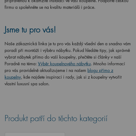
připravenou k okamžité instalaci ve vaší koupelně. Podpořte českou
firmu a spolehněte se na kvalitu materiálů i práce.
Jsme tu pro vás!
Naše zákaznická linka je tu pro vás každý všední den a snadno vám
poradí při montáži i výběru nábytku. Pokud hledáte tipy, jak správně
vybrat nábytek přímo do vaší koupelny, přečtěte si články v naší
Poradně na téma:
Výběr koupelnového nábytku
. Mnoho informací
pro vás pravidelně aktualizujeme i na našem
blogu přímo z
koupelny
, kde najdete inspiraci i rady, jak si z koupelny vytvořit
vlastní luxusní spa salon.
Produkt patří do těchto kategorií