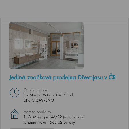
Jediná značková prodejna Dřevojasu v ČR
Otevírací doba
Po, St a Pá 8-12 a 13-17 hod
Út a Čt ZAVŘENO
Adresa prodejny
T. G. Masaryka 46/22 (vstup z ulice
Jungmannova), 568 02 Svitavy