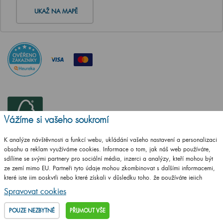
UKAŽ NA MAPĚ
Vážíme si vašeho soukromí
K analýze návštěvnosti a funkcí webu, ukládání vašeho nastavení a personalizaci
obsahu a reklam využíváme cookies. Informace o tom, jak náš web používáte,
sdílíme se svými partnery pro sociální média, inzerci a analýzy, kteří mohou být
ze zemí mimo EU. Partneři tyto údaje mohou zkombinovat s dalšími informacemi,
které jste jim poskytli nebo které získali v důsledku toho, že používáte jejich
služby.
Podrobné informace
Spravovat cookies
ČSN EN ISO
POUZE NEZBYTNÉ
PŘIJMOUT VŠE
14001:2016