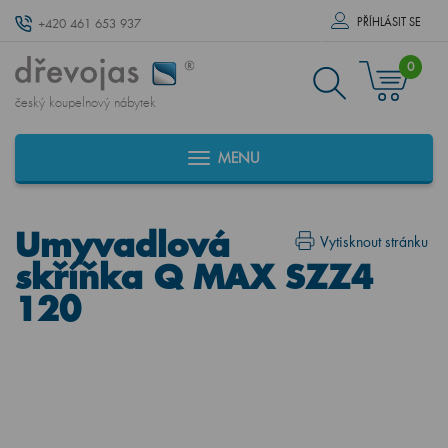
PŘÍHLÁSIT SE
+420 461 653 937
0
český koupelnový nábytek
MENU
Umyvadlová
Vytisknout stránku
skříňka Q MAX SZZ4
120