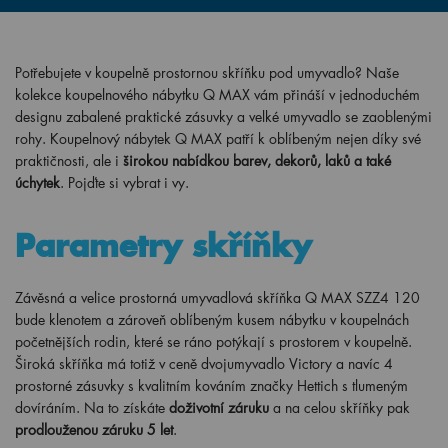
Potřebujete v koupelně prostornou skříňku pod umyvadlo? Naše
kolekce koupelnového nábytku Q MAX vám přináší v jednoduchém
designu zabalené praktické zásuvky a velké umyvadlo se zaoblenými
rohy. Koupelnový nábytek Q MAX patří k oblíbeným nejen díky své
praktičnosti, ale i
širokou nabídkou barev, dekorů, laků a také
úchytek
. Pojďte si vybrat i vy.
Parametry skříňky
Závěsná a velice prostorná umyvadlová skříňka Q MAX SZZ4 120
bude klenotem a zároveň oblíbeným kusem nábytku v koupelnách
početnějších rodin, které se ráno potýkají s prostorem v koupelně.
Široká skříňka má totiž v ceně dvojumyvadlo Victory a navíc 4
prostorné zásuvky s kvalitním kováním značky Hettich s tlumeným
dovíráním. Na to získáte
doživotní záruku
a na celou skříňky pak
prodlouženou záruku 5 let
.