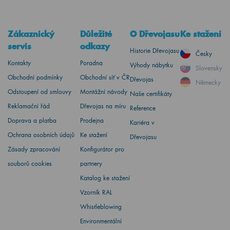
Zákaznický
Důležité
O Dřevojasu
Ke stažení
servis
odkazy
Historie Dřevojasu
Česky
Kontakty
Poradna
Výhody nábytku
Slovensky
Obchodní podmínky
Obchodní síť v ČR
Dřevojas
Německy
Odstoupení od smlouvy
Montážní návody
Naše certifikáty
Reklamační řád
Dřevojas na míru
Reference
Doprava a platba
Prodejna
Kariéra v
Ochrana osobních údajů
Ke stažení
Dřevojasu
Zásady zpracování
Konfigurátor pro
souborů cookies
partnery
Katalog ke stažení
Vzorník RAL
Whistleblowing
Environmentální