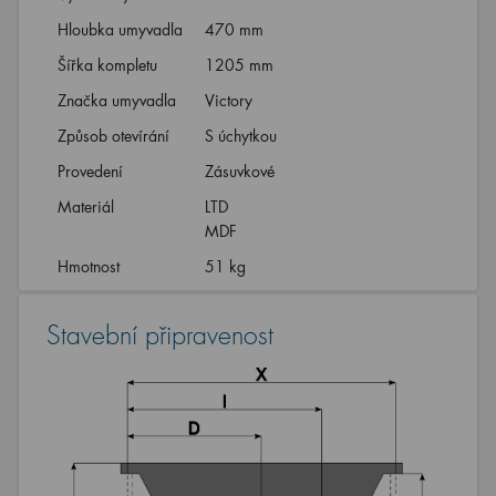
Hloubka umyvadla
470 mm
Šířka kompletu
1205 mm
Značka umyvadla
Victory
Způsob otevírání
S úchytkou
Provedení
Zásuvkové
Materiál
LTD
MDF
Hmotnost
51 kg
Stavební připravenost