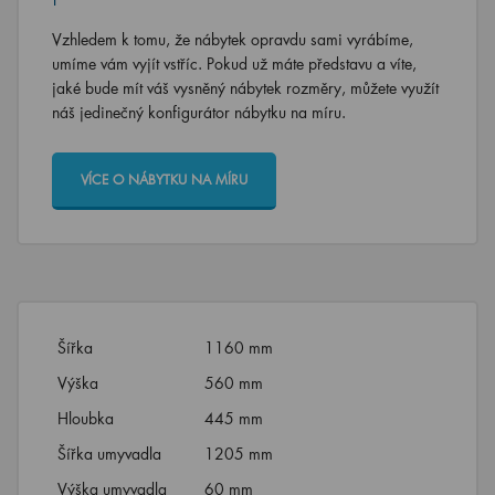
Vzhledem k tomu, že nábytek opravdu sami vyrábíme,
umíme vám vyjít vstříc. Pokud už máte představu a víte,
jaké bude mít váš vysněný nábytek rozměry, můžete využít
náš jedinečný konfigurátor nábytku na míru.
VÍCE O NÁBYTKU NA MÍRU
Šířka
1160 mm
Výška
560 mm
Hloubka
445 mm
Šířka umyvadla
1205 mm
Výška umyvadla
60 mm