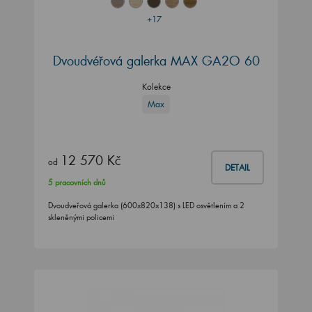
+17
Dvoudvéřová galerka MAX GA2O 60
Kolekce
Max
12 570 Kč
od
DETAIL
5 pracovních dnů
Dvoudveřová galerka (600x820x138) s LED osvětlením a 2
skleněnými policemi