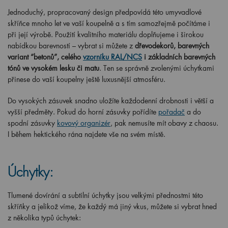
Jednoduchý, propracovaný design předpovídá této umyvadlové
skříňce mnoho let ve vaší koupelně a s tím samozřejmě počítáme i
při její výrobě. Použití kvalitního materiálu doplňujeme i širokou
nabídkou barevností – vybrat si můžete z
dřevodekorů, barevných
variant “betonů”, celého
vzorníku RAL/NCS
i základních barevných
tónů ve vysokém lesku či matu
. Ten se správně zvolenými úchytkami
přinese do vaší koupelny ještě luxusnější atmosféru.
Do vysokých zásuvek snadno uložíte každodenní drobnosti i větší a
vyšší předměty. Pokud do horní zásuvky pořídíte
pořadač
a do
spodní zásuvky
kovový organizér
, pak nemusíte mít obavy z chaosu.
I během hektického rána najdete vše na svém místě.
Úchytky:
Tlumené dovírání a subtilní úchytky jsou velkými přednostmi této
skříňky a jelikož víme, že každý má jiný vkus, můžete si vybrat hned
z několika typů úchytek: