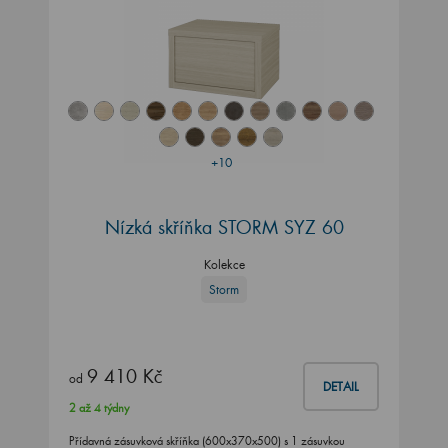
+10
Nízká skříňka STORM SYZ 60
Kolekce
Storm
9 410 Kč
od
DETAIL
2 až 4 týdny
Přídavná zásuvková skříňka (600x370x500) s 1 zásuvkou