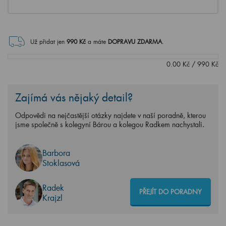
Už přidat jen
990
Kč
a máte
DOPRAVU ZDARMA
.
0.00
Kč
/
990
Kč
Zajímá vás nějaký detail?
Odpovědi na nejčastější otázky najdete v naší poradně, kterou
jsme společně s kolegyní Bárou a kolegou Radkem nachystali.
Barbora
Stoklasová
Radek
PŘEJÍT DO PORADNY
Krajzl