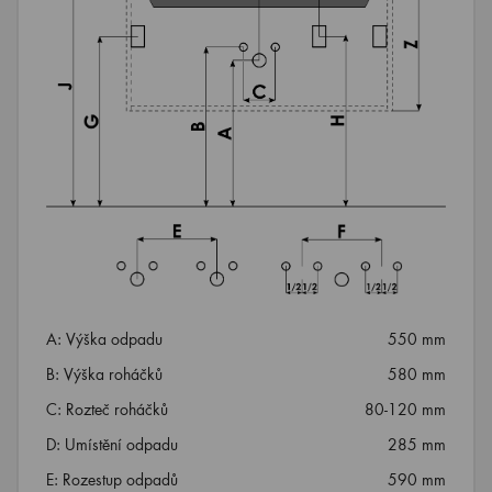
A: Výška odpadu
550 mm
B: Výška roháčků
580 mm
C: Rozteč roháčků
80-120 mm
D: Umístění odpadu
285 mm
E: Rozestup odpadů
590 mm