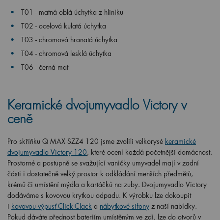
T01 - matná oblá úchytka z hliníku
T02 - ocelová kulatá úchytka
T03 - chromová hranatá úchytka
T04 - chromová lesklá úchytka
T06 - černá mat
Keramické dvojumyvadlo Victory v
ceně
Pro skříňku Q MAX SZZ4 120 jsme zvolili velkorysé
keramické
dvojumyvadlo Victory 120
, které ocení každá početnější domácnost.
Prostorné a postupně se svažující vaničky umyvadel mají v zadní
části i dostatečně velký prostor k odkládání menších předmětů,
krémů či umístění mýdla a kartáčků na zuby. Dvojumyvadlo Victory
dodáváme s kovovou krytkou odpadu. K výrobku lze dokoupit
i
kovovou výpusť Click-Clack
a
nábytkové sifony
z naší nabídky.
Pokud dáváte přednost bateriím umístěným ve zdi, lze do otvorů v