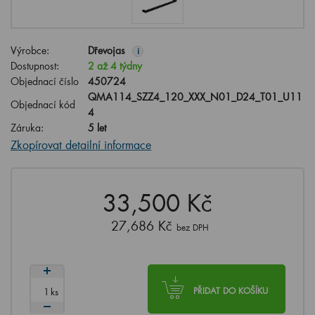
Výrobce:
Dřevojas
i
Dostupnost:
2 až 4 týdny
Objednací číslo
450724
QMA114_SZZ4_120_XXX_N01_D24_T01_U11
Objednací kód
4
Záruka:
5 let
Zkopírovat detailní informace
33,500 Kč
27,686 Kč
bez DPH
ks
PŘIDAT DO KOŠÍKU