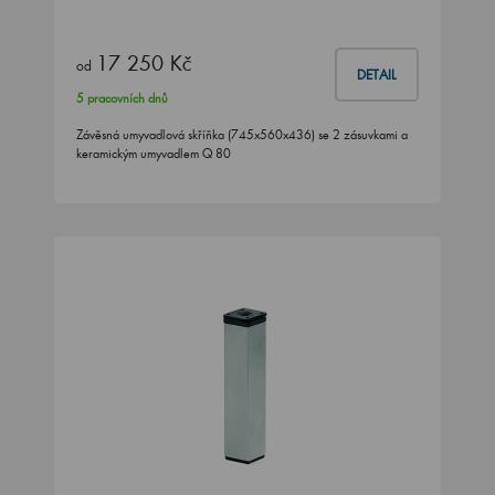
17 250 Kč
od
DETAIL
5 pracovních dnů
Závěsná umyvadlová skříňka (745x560x436) se 2 zásuvkami a
keramickým umyvadlem Q 80