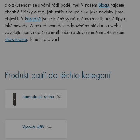
a o zkušenosti se s vámi rádi podělíme! V našem
Blogu
najdete
obsáhlé články o tom, jak zařídit koupelnu a jaké novinky jsme
objevili. V
Poradně
jsou stručně vysvětlené možnosti, různé tipy a
také návody. A pokud nenajdete odpověď na otázku na webu,
zavolejte nám, napište e-mail nebo se stavte v našem svitavském
showroomu
. Jsme tu pro vás!
Produkt patří do těchto kategorií
Samostatné skříně
(63)
Vysoká skříň
(34)