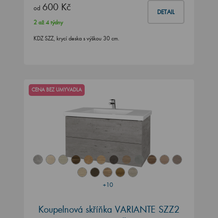
600 Kč
od
DETAIL
2 až 4 týdny
KDZ SZZ, krycí deska s výškou 30 cm.
CENA BEZ UMYVADLA
+10
Koupelnová skříňka VARIANTE SZZ2