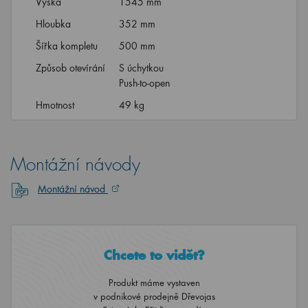
Výška
1545 mm
Hloubka
352 mm
Šířka kompletu
500 mm
Způsob otevírání
S úchytkou
Push-to-open
Hmotnost
49 kg
Montážní návody
Montážní návod
Chcete to vidět?
Produkt máme vystaven
v podnikové prodejně Dřevojas