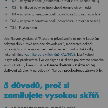
T02 – úchytka z oceli (povrchová úprava z broušeného niklu)
T03 – hliníková úchytka (povrchová úprava chrom lesk)
T04 – úchytka z nerezové oceli (povrchová úprava chrom lesk)
T06 – úchytka z nerezové oceli (povrchová úprava černá mat)
T31 - Push-to-open
Doplňkovou vysokou skříň snadno přizpůsobíte ostatním kouskům
nábytku díky široké nabídce dřevodekorů, moderních dekorů,
barevných odstínů ve vysokém lesku, lesku či matu a také díky
nekonečnému
vzorníku barevných tónů RAL/NCS
, který vyhoví
jakýmkoliv představám. I ve vysokých skříňkách používáme německé
kování Hettich, které zajišťuje
tlumené dovírání
a
získáte na něj
doživotní záruku
. A na celou skříňku pak
prodlouženou záruku 5 let
.
5 důvodů, proč si
zamilujete vysokou skříň
rozšíření úložného prostoru ve vaší koupelně