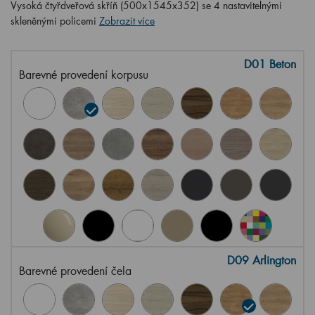
Vysoká čtyřdveřová skříň (500x1545x352) se 4 nastavitelnými
skleněnými policemi
Zobrazit více
D01 Beton
Barevné provedení korpusu
D09 Arlington
Barevné provedení čela