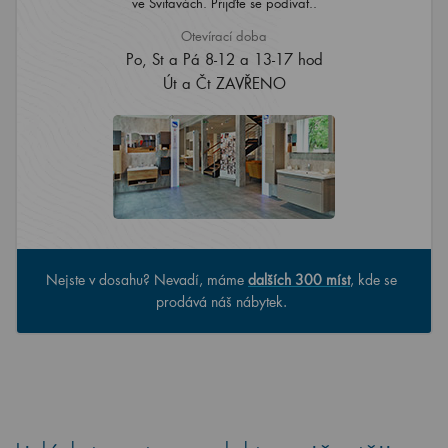
ve Svitavách. Přijďte se podívat..
Otevírací doba
Po, St a Pá 8-12 a 13-17 hod
Út a Čt ZAVŘENO
Nejste v dosahu? Nevadí, máme
dalších 300 míst
, kde se
prodává náš nábytek.