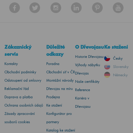
Zákaznický
Důležité
O Dřevojasu
Ke stažení
servis
odkazy
Historie Dřevojasu
Česky
Kontakty
Poradna
Výhody nábytku
Slovensky
Obchodní podmínky
Obchodní síť v ČR
Dřevojas
Německy
Odstoupení od smlouvy
Montážní návody
Naše certifikáty
Reklamační řád
Dřevojas na míru
Reference
Doprava a platba
Prodejna
Kariéra v
Ochrana osobních údajů
Ke stažení
Dřevojasu
Zásady zpracování
Konfigurátor pro
souborů cookies
partnery
Katalog ke stažení