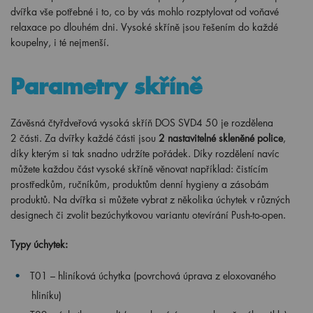
dvířka vše potřebné i to, co by vás mohlo rozptylovat od voňavé
relaxace po dlouhém dni. Vysoké skříně jsou řešením do každé
koupelny, i té nejmenší.
Parametry skříně
Závěsná čtyřdveřová vysoká skříň DOS SVD4 50 je rozdělena
2
části.
Za dvířky každé části jsou
2
nastavitelné skleněné police
,
díky kterým
si tak snadno udržíte pořádek.
Díky rozdělení navíc
můžete každou část vysoké skříně věnovat například: čistícím
prostředkům, ručníkům, produktům denní hygieny a zásobám
produktů. Na dvířka si můžete vybrat z několika úchytek v různých
designech či zvolit bezúchytkovou variantu otevírání Push-to-open.
Typy úchytek:
T01 – hliníková úchytka (povrchová úprava z eloxovaného
hliníku)