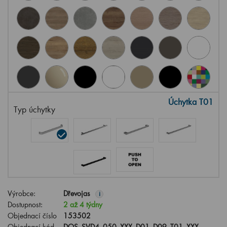
Úchytka T01
Typ úchytky
Výrobce:
Dřevojas
i
Dostupnost:
2 až 4 týdny
Objednací číslo
153502
Objednací kód
DOS_SVD4_050_XXX_D01_D09_T01_XXX