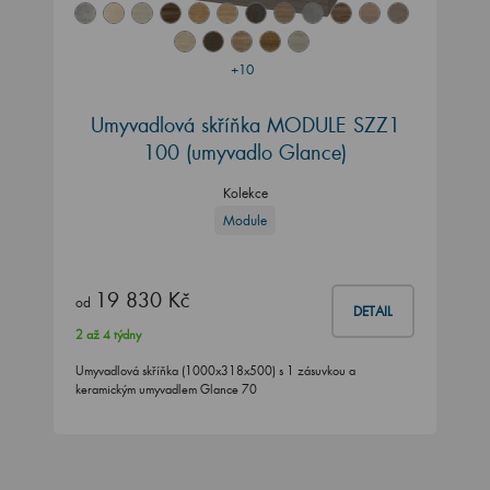
+10
Umyvadlová skříňka MODULE SZZ1
100 (umyvadlo Glance)
Kolekce
Module
19 830 Kč
od
DETAIL
2 až 4 týdny
Umyvadlová skříňka (1000x318x500) s 1 zásuvkou a
keramickým umyvadlem Glance 70