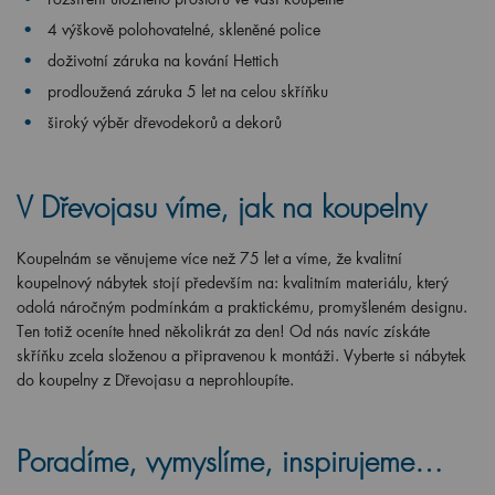
4 výškově polohovatelné, skleněné police
doživotní záruka na kování Hettich
prodloužená záruka 5 let na celou skříňku
široký výběr dřevodekorů a dekorů
V Dřevojasu víme, jak na koupelny
Koupelnám se věnujeme více než 75 let a víme, že kvalitní
koupelnový nábytek stojí především na: kvalitním materiálu, který
odolá náročným podmínkám a praktickému, promyšleném designu.
Ten totiž oceníte hned několikrát za den! Od nás navíc získáte
skříňku zcela složenou a připravenou k montáži. Vyberte si nábytek
do koupelny z Dřevojasu a neprohloupíte.
Poradíme, vymyslíme, inspirujeme…