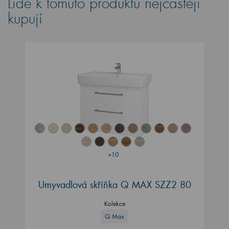
Lidé k tomuto produktu nejčastěji
kupují
+10
Umyvadlová skříňka Q MAX SZZ2 80
Kolekce
Q Max