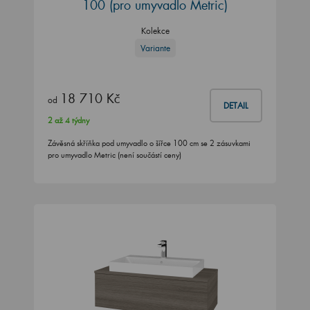
100
(pro umyvadlo Metric)
Kolekce
Variante
18 710 Kč
od
DETAIL
2 až 4 týdny
Závěsná skříňka pod umyvadlo o šířce 100 cm se 2 zásuvkami
pro umyvadlo Metric (není součástí ceny)