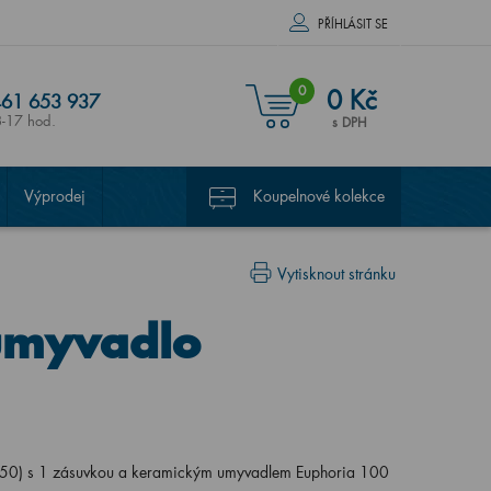
PŘÍHLÁSIT SE
0
0 Kč
61 653 937
8-17 hod.
s DPH
Výprodej
Koupelnové kolekce
Vytisknout stránku
umyvadlo
0) s 1 zásuvkou a keramickým umyvadlem Euphoria 100