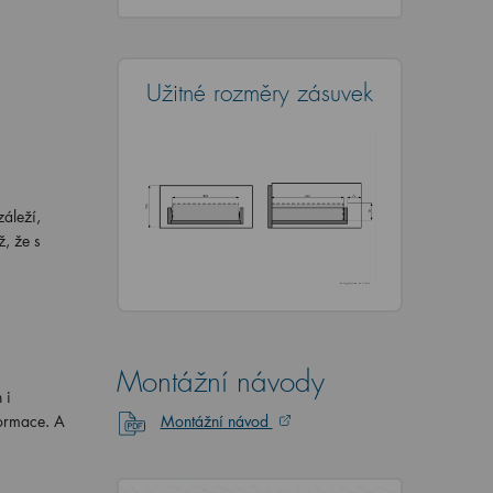
Užitné rozměry zásuvek
áleží,
, že s
Montážní návody
 i
formace. A
Montážní návod