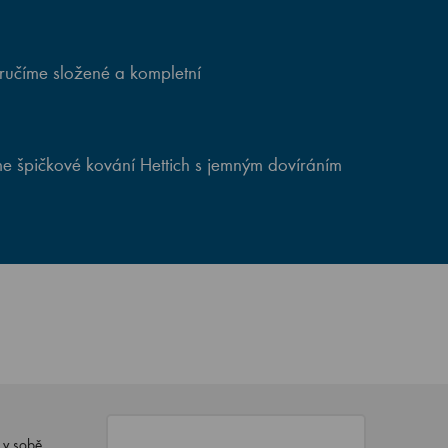
ručíme složené a kompletní
e špičkové kování Hettich s jemným dovíráním
 v sobě