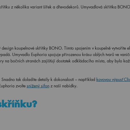
 skříňku z několika variant šířek a dřevodekorů. Umyvadlová skříňka BON
ý design koupelnové skříňky BONO. Tímto spojením v koupelně vytvoříte el
k vypadá. Umyvadlo Euphoria spojuje přirozenou krásu oblých tvarů ve vanič
ry na bočních stranách zajišťují dostatek odkládacího místa, aby bylo ka
. Snadno tak doladíte detaily k dokonalosti – například
kovovou výpusť Cli
uphoria zvolte
snížený sifon
z naší nabídky.
 skříňku?