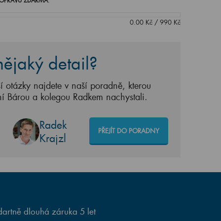
OPRAVU ZDARMA
.
0.00
Kč
/
990
Kč
ějaký detail?
í otázky najdete v naší poradně, kterou
ní Bárou a kolegou Radkem nachystali.
Radek
PŘEJÍT DO PORADNY
Krajzl
artně dlouhá záruka 5 let