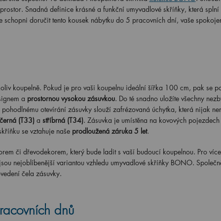
 prostor. Snadná definice krásné a funkční umyvadlové skříňky, která splní
me schopni doručit tento kousek nábytku do 5 pracovních dní, vaše spokoje
iv koupelně. Pokud je pro vaši koupelnu ideální šířka 100 cm, pak se 
esignem a
prostornou vysokou zásuvkou
. Do té snadno uložíte všechny nezby
pohodlnému otevírání zásuvky slouží zafrézovaná úchytka, která nijak ner
černá (T33)
a
stříbrná (T34)
. Zásuvka je umístěna na kovových pojezdec
skříňku se vztahuje naše
prodloužená záruka 5 let
.
rem či dřevodekorem, který bude ladit s vaší budoucí koupelnou. Pro více 
 jsou nejoblíbenější variantou vzhledu umyvadlové skříňky BONO. Společn
ovedení čela zásuvky.
racovních dnů