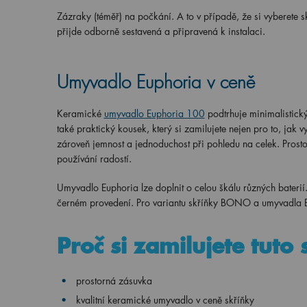
Zázraky (téměř) na počkání. A to v případě, že si vyberete
přijde odborně sestavená a připravená k instalaci.
Umyvadlo Euphoria v ceně
Keramické
umyvadlo Euphoria 100
podtrhuje minimalistick
také praktický kousek, který si zamilujete nejen pro to, ja
zároveň jemnost a jednoduchost při pohledu na celek. Prosto
používání radostí.
Umyvadlo Euphoria lze doplnit o celou škálu různých baterií
černém provedení. Pro variantu skříňky BONO a umyvadla E
Proč si zamilujete tuto
prostorná zásuvka
kvalitní keramické umyvadlo v ceně skříňky