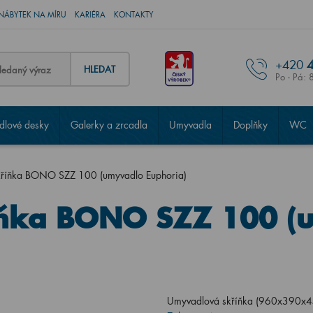
NÁBYTEK NA MÍRU
KARIÉRA
KONTAKTY
+420
4
HLEDAT
Po - Pá: 
lové desky
Galerky a zrcadla
Umyvadla
Doplňky
WC
říňka BONO SZZ 100 (umyvadlo Euphoria)
ňka BONO SZZ 100 (
Umyvadlová skříňka (960x390x45