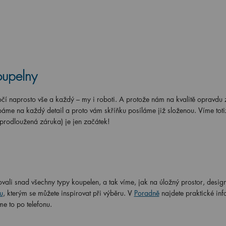
oupelny
í naprosto vše a každý – my i roboti. A protože nám na kvalitě opravdu z
áme na každý detail a proto vám skříňku posíláme již složenou. Víme totiž
 prodloužená záruka) je jen začátek!
vali snad všechny typy koupelen, a tak víme, jak na úložný prostor, design
u
, kterým se můžete inspirovat při výběru. V
Poradně
najdete praktické in
me to po telefonu.