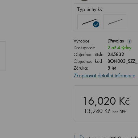
Typ úchytky
Výrobce:
Dřevojas
i
Dostupnost:
2 až 4 týdny
Objednací číslo
245832
Objednací kód
BON003_SZZ_
Záruka:
5 let
Zkopírovat detailní informace
16,020 Kč
13,240 Kč
bez DPH