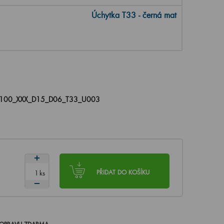
Úchytka T33 - černá mat
100_XXX_D15_D06_T33_U003
ks
PŘIDAT DO KOŠÍKU