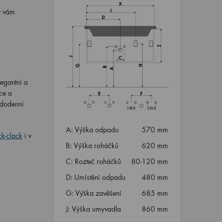
O vám
egantní a
ce a
ždodenní
A: Výška odpadu
570 mm
ck-clack
i v
B: Výška roháčků
620 mm
C: Rozteč roháčků
80-120 mm
D: Umístění odpadu
480 mm
G: Výška zavěšení
685 mm
J: Výška umyvadla
860 mm