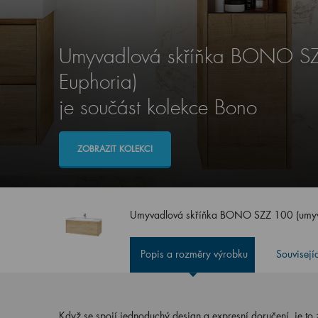
Umyvadlová skříňka BONO SZ
Euphoria)
je součást kolekce Bono
ZOBRAZIT KOLEKCI
Umyvadlová skříňka BONO SZZ 100 (umyv
Popis a rozměry výrobku
Souvisejí
Když se spojí jednoduchý design a expresní doručení, je to