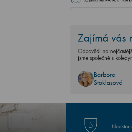
Už přidat jen
990
Kč
a máte
D
Zajímá vás n
Odpovědi na nejčastějš
jsme společně s kolegy
Barbora
Stoklasová
Nadstand