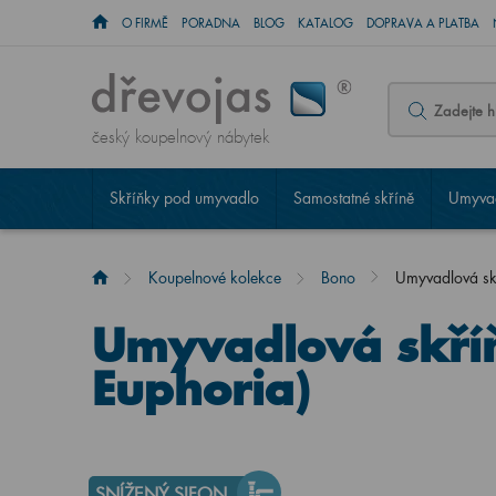
O FIRMĚ
PORADNA
BLOG
KATALOG
DOPRAVA A PLATBA
český koupelnový nábytek
Skříňky pod umyvadlo
Samostatné skříně
Umyvad
Koupelnové kolekce
Bono
Umyvadlová sk
Umyvadlová skří
Euphoria)
SNÍŽENÝ SIFON