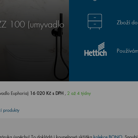
Zboží do
Z 100 (umyvadlo
Používám
adlo Euphoria)
16 020 Kč s DPH
,
2 až 4 týdny
cí produkty
 záruka úspěchu! To dokládá i koupelnová skříňka
kolekce BONO
. Snoubí