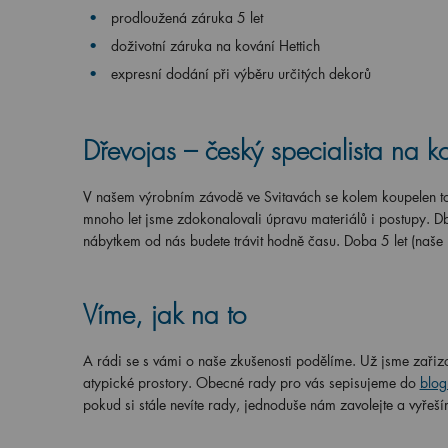
prodloužená záruka 5 let
doživotní záruka na kování Hettich
expresní dodání při výběru určitých dekorů
Dřevojas – český specialista na k
V našem výrobním závodě ve Svitavách se kolem koupelen toč
mnoho let jsme zdokonalovali úpravu materiálů i postupy. Db
nábytkem od nás budete trávit hodně času. Doba 5 let (naše
Víme, jak na to
A rádi se s vámi o naše zkušenosti podělíme. Už jsme zařizo
atypické prostory. Obecné rady pro vás sepisujeme do
blog
pokud si stále nevíte rady, jednoduše nám zavolejte a vyřeší