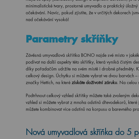
minimalistické tvary, prostorné umyvadlo a praktický úložný
očekávání. Navíc, pokud zjistíte, že v určitých dekorech js
nad očekávání vysoká!
Parametry skříňky
Závěsná umyvadlová skříňka BONO najde své místo v jakékol
podívat na další aspekty této skříňky, která vyniká čistým d
díky pořadačům udržíte na svém místě i drobné předměty. K 
celkový design. Úchytku si můžete vybrat ve dvou barvách –
značky Hettich, na které
získáte doživotní záruku
. Na celou 
Podtrhnout celkový vzhled skříňky můžete také zvoleným deko
vzhled si můžete vybrat z mnoha odstínů dřevodekorů, které
můžete kombinovat více odstínů na korpusu a barevného pr
Nová umyvadlová skříňka do 5 p