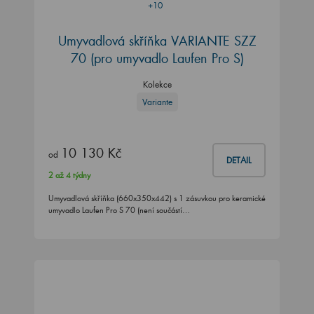
+10
Umyvadlová skříňka VARIANTE SZZ
70
(pro umyvadlo Laufen Pro S)
Kolekce
Variante
10 130 Kč
od
DETAIL
2 až 4 týdny
Umyvadlová skříňka (660x350x442) s 1 zásuvkou pro keramické
umyvadlo Laufen Pro S 70 (není součástí…