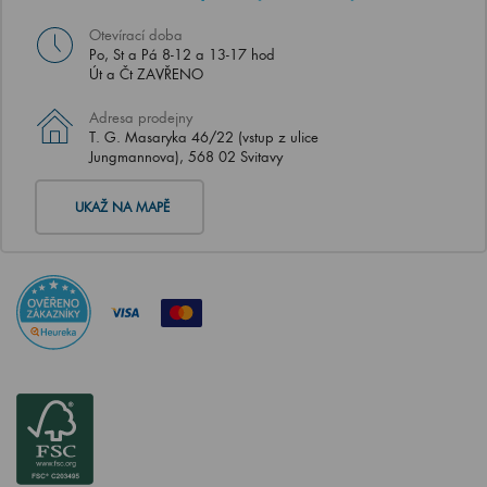
Otevírací doba
Po, St a Pá 8-12 a 13-17 hod
Út a Čt ZAVŘENO
Adresa prodejny
T. G. Masaryka 46/22 (vstup z ulice
Jungmannova), 568 02 Svitavy
UKAŽ NA MAPĚ