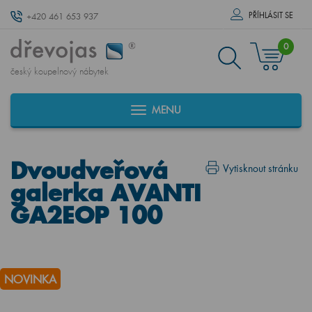
PŘÍHLÁSIT SE
+420 461 653 937
0
český koupelnový nábytek
MENU
Dvoudveřová
Vytisknout stránku
galerka AVANTI
GA2EOP 100
NOVINKA