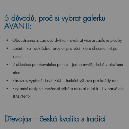
5 důvodů, proč si vybrat galerku
AVANTI:
Oboustranná zrcadlová dvířka – dvakrát více zrcadlové plochy
Boční nika - odkládací prostor pro věci, které chceme mít po
ruce
2 skleněné polohovatelné police – jedna uvnitř, druhá v otevřené
nice
Zásuvka, vypínač, krytí IP44 – funkční výbava pro každý den
Elegantní design s možností výběru dekorů a laků – i v barvě dle
RAL/NCS
Dřevojas – česká kvalita s tradicí