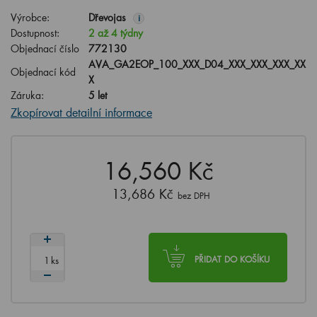
Výrobce:
Dřevojas
i
Dostupnost:
2 až 4 týdny
Objednací číslo
772130
AVA_GA2EOP_100_XXX_D04_XXX_XXX_XXX_XX
Objednací kód
X
Záruka:
5 let
Zkopírovat detailní informace
16,560 Kč
13,686 Kč
bez DPH
ks
PŘIDAT DO KOŠÍKU