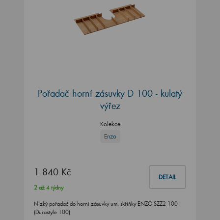
Pořadač horní zásuvky D 100 - kulatý
výřez
Kolekce
Enzo
1 840 Kč
DETAIL
2 až 4 týdny
Nízký pořadač do horní zásuvky um. skříňky ENZO SZZ2 100
(Durastyle 100)