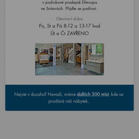
v podnikové prodejně Dřevojas
ve Svitavách. Přijďte se podívat..
Otevírací doba
Po, St a Pá 8-12 a 13-17 hod
Út a Čt ZAVŘENO
Nejste v dosahu? Nevadí, máme
dalších 300 míst
, kde se
prodává náš nábytek.