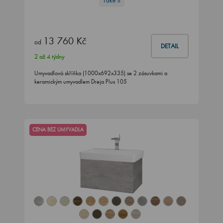
Take It
13 760 Kč
od
DETAIL
2 až 4 týdny
Umyvadlová skříňka (1000x692x335) se 2 zásuvkami a
keramickým umyvadlem Dreja Plus 105
CENA BEZ UMYVADLA