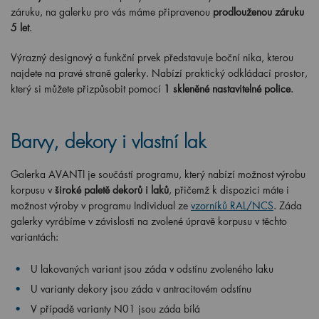
záruku, na galerku pro vás máme připravenou
prodlouženou záruku
5 let
.
Výrazný designový a funkční prvek představuje boční nika, kterou
najdete na pravé
straně galerky. Nabízí praktický odkládací prostor,
který si můžete přizpůsobit pomocí
1 skleněné nastavitelné police
.
Barvy, dekory i vlastní lak
Galerka AVANTI je součástí programu, který nabízí možnost výrobu
korpusu v
široké paletě dekorů i laků
, přičemž k dispozici máte i
možnost výroby v programu Individual ze
vzorníků RAL/NCS
. Záda
galerky vyrábíme v závislosti na zvolené úpravě korpusu v těchto
variantách:
U lakovaných variant jsou záda v odstínu zvoleného laku
U varianty dekory jsou záda v antracitovém odstínu
V případě varianty N01 jsou záda bílá