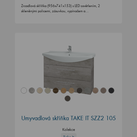
Zrcadlová skříňka (956x741x153) s LED osvětlením, 2
skleněnými policemi, zásuvkou, vypínačem a…
Umyvadlová skříňka TAKE IT SZZ2 105
Kolekce