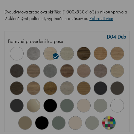
Dvoudveřová zrcadlová skříňka (1000x530x163) s nikou vpravo a
2 skleněnými policemi, vypínačem a zásuvkou
Zobrazit více
D04 Dub
Barevné provedení korpusu