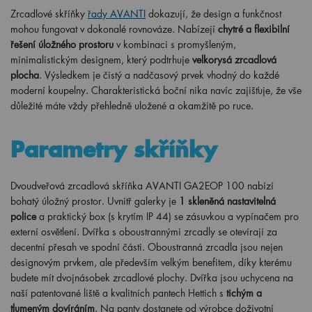
Zrcadlové skříňky
řady AVANTI
dokazují, že design a funkčnost
mohou fungovat v dokonalé rovnováze. Nabízejí
chytré a flexibilní
řešení úložného prostoru
v kombinaci s promyšleným,
minimalistickým designem, který podtrhuje
velkorysá zrcadlová
plocha
. Výsledkem je čistý a nadčasový prvek vhodný do každé
moderní koupelny. Charakteristická boční nika navíc zajišťuje, že vše
důležité máte vždy přehledně uložené a okamžitě po ruce.
Parametry skříňky
Dvoudveřová zrcadlová skříňka AVANTI GA2EOP
100 nabízí
bohatý úložný prostor. Uvnitř galerky je
1 skleněná nastavitelná
police
a praktický box (s krytím IP 44) se zásuvkou a vypínačem pro
externí osvětlení. Dvířka s oboustrannými zrcadly se otevírají za
decentní přesah ve spodní části. Oboustranná zrcadla jsou nejen
designovým prvkem, ale především velkým benefitem, díky kterému
budete mít dvojnásobek zrcadlové plochy. Dvířka jsou uchycena na
naší patentované liště a kvalitních pantech Hettich s
tichým a
tlumeným dovíráním
. Na panty dostanete od výrobce doživotní