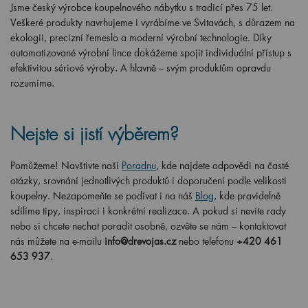
Jsme český výrobce koupelnového nábytku s tradicí přes 75 let.
Veškeré produkty navrhujeme i vyrábíme ve Svitavách, s důrazem na
ekologii, precizní řemeslo a moderní výrobní technologie. Díky
automatizované výrobní lince dokážeme spojit individuální přístup s
efektivitou sériové výroby. A hlavně – svým produktům opravdu
rozumíme.
Nejste si jistí výběrem?
Pomůžeme! Navštivte naši
Poradnu
, kde najdete odpovědi na časté
otázky, srovnání jednotlivých produktů i doporučení podle velikosti
koupelny. Nezapomeňte se podívat i na náš
Blog
, kde pravidelně
sdílíme tipy, inspiraci i konkrétní realizace. A pokud si nevíte rady
nebo si chcete nechat poradit osobně, ozvěte se nám – kontaktovat
nás můžete na e-mailu
info@drevojas.cz
nebo telefonu
+420 461
653 937
.