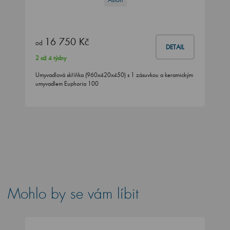
16 750 Kč
od
DETAIL
2 až 4 týdny
Umyvadlová skříňka (960x420x450) s 1 zásuvkou a keramickým
umyvadlem Euphoria 100
Mohlo by se vám líbit