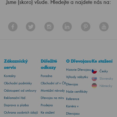
Jsme (skoro) všude. Hledejte a najdete nás na:
Zákaznický
Důležité
O Dřevojasu
Ke stažení
servis
odkazy
Historie Dřevojasu
Česky
Kontakty
Poradna
Výhody nábytku
Slovensky
Obchodní podmínky
Obchodní síť v ČR
Dřevojas
Německy
Odstoupení od smlouvy
Montážní návody
Naše certifikáty
Reklamační řád
Dřevojas na míru
Reference
Doprava a platba
Prodejna
Kariéra v
Ochrana osobních údajů
Ke stažení
Dřevojasu