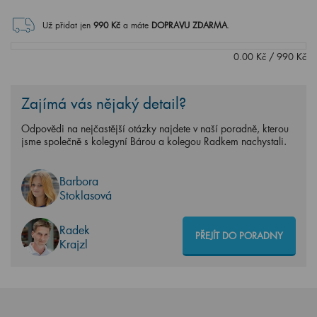
Už přidat jen
990
Kč
a máte
DOPRAVU ZDARMA
.
0.00
Kč
/
990
Kč
Zajímá vás nějaký detail?
Odpovědi na nejčastější otázky najdete v naší poradně, kterou
jsme společně s kolegyní Bárou a kolegou Radkem nachystali.
Barbora
Stoklasová
Radek
PŘEJÍT DO PORADNY
Krajzl