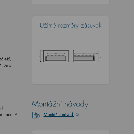
Užitné rozměry zásuvek
áleží,
, že s
Montážní návody
 i
formace. A
Montážní návod