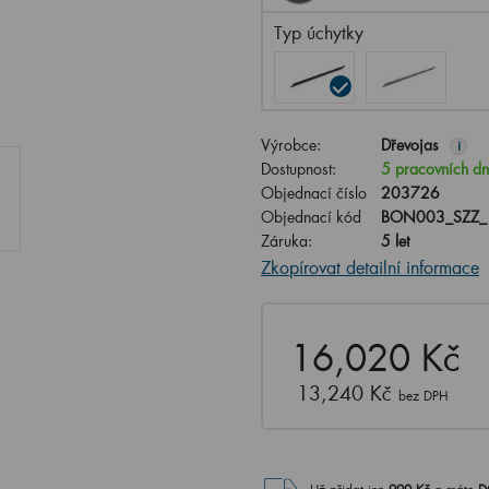
Typ úchytky
Výrobce:
Dřevojas
i
Dostupnost:
5 pracovních d
Objednací číslo
203726
Objednací kód
BON003_SZZ_
Záruka:
5 let
Zkopírovat detailní informace
16,020 Kč
13,240 Kč
bez DPH