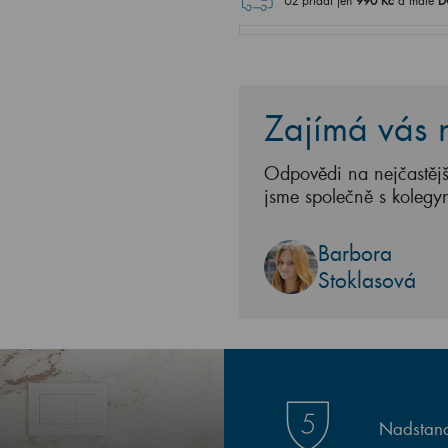
Už přidat jen
990
Kč
a máte
D
Zajímá vás n
Odpovědi na nejčastějš
jsme společně s kolegy
Barbora
Stoklasová
Nadstand