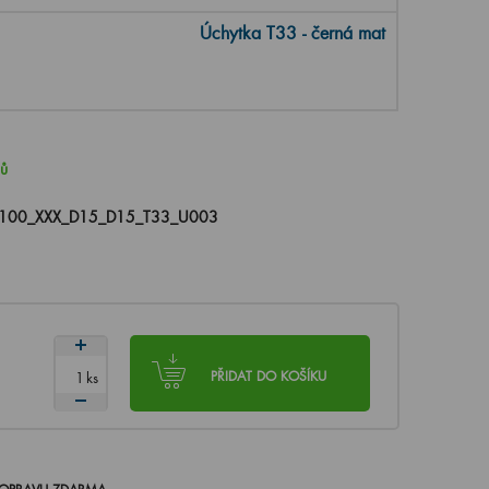
Úchytka T33 - černá mat
nů
100_XXX_D15_D15_T33_U003
ks
PŘIDAT DO KOŠÍKU