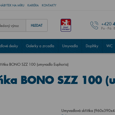
NÁBYTEK NA MÍRU
KARIÉRA
KONTAKTY
+420
4
HLEDAT
Po - Pá: 
lové desky
Galerky a zrcadla
Umyvadla
Doplňky
WC
říňka BONO SZZ 100 (umyvadlo Euphoria)
ňka BONO SZZ 100 (
Umyvadlová skříňka (960x390x45