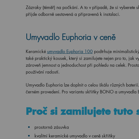
Zázraky (téměř) na počkání. A to v případě, že si vyberete
přijde odborně sestavená a připravená k instalaci.
Umyvadlo Euphoria v ceně
Keramické
umyvadlo Euphoria 100
podtrhuje minimalistick
také praktický kousek, který si zamilujete nejen pro to, ja
zároveň jemnost a jednoduchost při pohledu na celek. Prosto
používání radostí.
Umyvadlo Euphoria lze doplnit o celou škálu různých baterií
černém provedení. Pro variantu skříňky BONO a umyvadla E
Proč si zamilujete tuto
prostorná zásuvka
kvalitní keramické umyvadlo v ceně skříňky