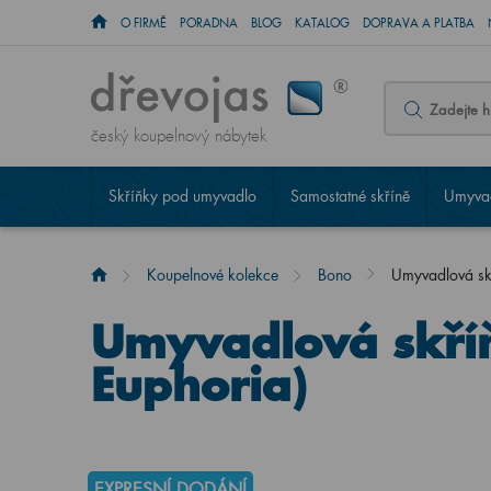
O FIRMĚ
PORADNA
BLOG
KATALOG
DOPRAVA A PLATBA
český koupelnový nábytek
Skříňky pod umyvadlo
Samostatné skříně
Umyvad
Koupelnové kolekce
Bono
Umyvadlová sk
Umyvadlová skří
Euphoria)
EXPRESNÍ DODÁNÍ