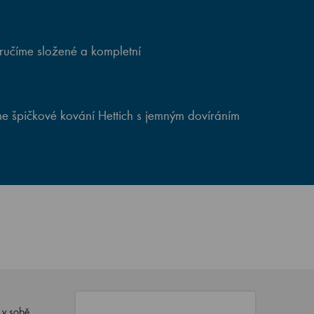
ručíme složené a kompletní
e špičkové kování Hettich s jemným dovíráním
 v sobě