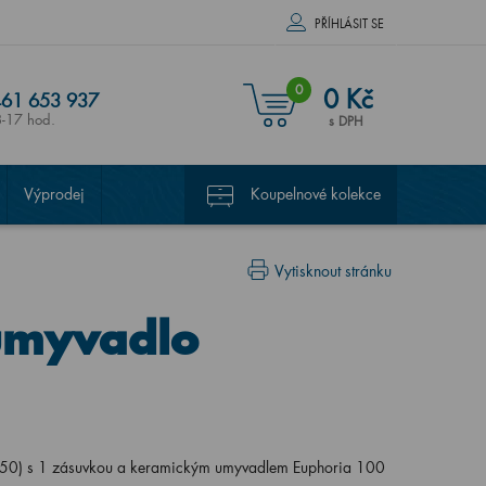
PŘÍHLÁSIT SE
0
0 Kč
61 653 937
8-17 hod.
s DPH
Výprodej
Koupelnové kolekce
Vytisknout stránku
umyvadlo
0) s 1 zásuvkou a keramickým umyvadlem Euphoria 100