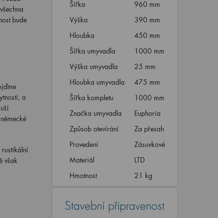
Šířka
960 mm
 všechna
nost bude
Výška
390 mm
Hloubka
450 mm
Šířka umyvadla
1000 mm
Výška umyvadla
25 mm
Hloubka umyvadla
475 mm
pojďme
tnosti, a
Šířka kompletu
1000 mm
uší
Značka umyvadla
Euphoria
h německé
Způsob otevírání
Za přesah
Provedení
Zásuvkové
rustikální
Materiál
LTD
ě však
Hmotnost
21 kg
Stavební připravenost