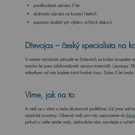
prodloužená záruka 5 let
doživotní záruka na kování Hettich
expresní dodání při výběru určitých dekorů
Dřevojas – český specialista na k
V našem výrobním závodě ve Svitavách se kolem koupelen toč
mnoho let jsme zdokonalovali úpravu materiálů i postupy. Db
nábytkem od nás budete trávit hodně času. Doba 5 let (naše
Víme, jak na to
A rádi se s vámi o naše zkušenosti podělíme. Už jsme zařizo
atypické prostory. Obecné rady pro vás sepisujeme do
blog
pokud si stále nevíte rady, jednoduše nám zavolejte a vyřeší