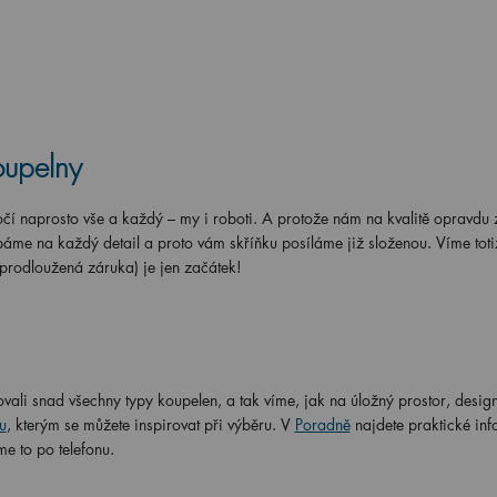
oupelny
í naprosto vše a každý – my i roboti. A protože nám na kvalitě opravdu z
áme na každý detail a proto vám skříňku posíláme již složenou. Víme totiž
 prodloužená záruka) je jen začátek!
vali snad všechny typy koupelen, a tak víme, jak na úložný prostor, design
u
, kterým se můžete inspirovat při výběru. V
Poradně
najdete praktické in
me to po telefonu.