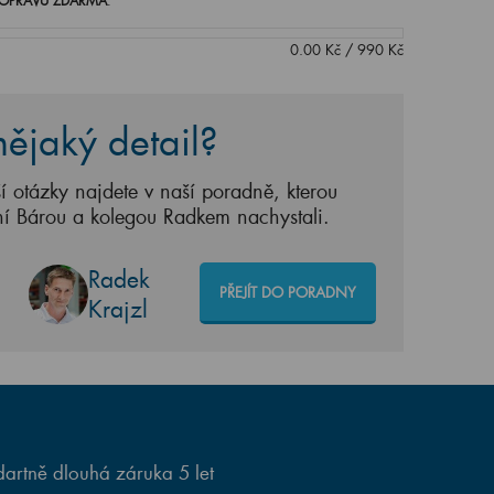
OPRAVU ZDARMA
.
0.00
Kč
/
990
Kč
ějaký detail?
í otázky najdete v naší poradně, kterou
ní Bárou a kolegou Radkem nachystali.
Radek
PŘEJÍT DO PORADNY
Krajzl
artně dlouhá záruka 5 let