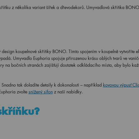
 skříňku z několika variant šířek a dřevodekorů. Umyvadlová skříňka BON
ý design koupelnové skříňky BONO. Tímto spojením v koupelně vytvoříte el
k vypadá. Umyvadlo Euphoria spojuje přirozenou krásu oblých tvarů ve vanič
ry na bočních stranách zajišťují dostatek odkládacího místa, aby bylo ka
. Snadno tak doladíte detaily k dokonalosti – například
kovovou výpusť Cli
uphoria zvolte
snížený sifon
z naší nabídky.
 skříňku?