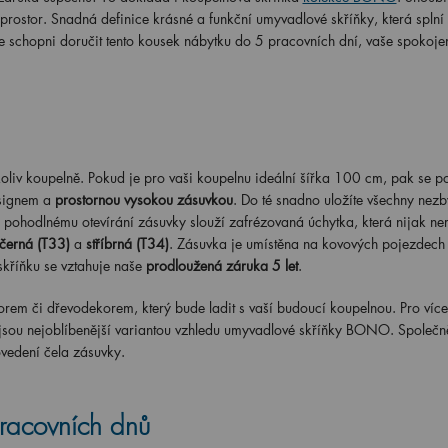
 prostor. Snadná definice krásné a funkční umyvadlové skříňky, která splní
me schopni doručit tento kousek nábytku do 5 pracovních dní, vaše spokoje
iv koupelně. Pokud je pro vaši koupelnu ideální šířka 100 cm, pak se 
esignem a
prostornou vysokou zásuvkou
. Do té snadno uložíte všechny nezby
pohodlnému otevírání zásuvky slouží zafrézovaná úchytka, která nijak ner
černá (T33)
a
stříbrná (T34)
. Zásuvka je umístěna na kovových pojezdec
skříňku se vztahuje naše
prodloužená záruka 5 let
.
rem či dřevodekorem, který bude ladit s vaší budoucí koupelnou. Pro více 
 jsou nejoblíbenější variantou vzhledu umyvadlové skříňky BONO. Společn
ovedení čela zásuvky.
racovních dnů