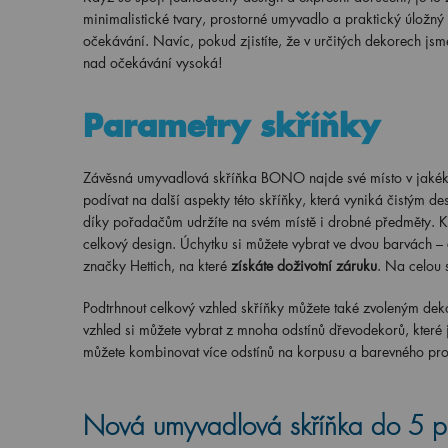
minimalistické tvary, prostorné umyvadlo a praktický úložný
očekávání. Navíc, pokud zjistíte, že v určitých dekorech js
nad očekávání vysoká!
Parametry skříňky
Závěsná umyvadlová skříňka BONO najde své místo v jakékol
podívat na další aspekty této skříňky, která vyniká čistým d
díky pořadačům udržíte na svém místě i drobné předměty. K 
celkový design. Úchytku si můžete vybrat ve dvou barvách –
značky Hettich, na které
získáte doživotní záruku
. Na celou 
Podtrhnout celkový vzhled skříňky můžete také zvoleným deko
vzhled si můžete vybrat z mnoha odstínů dřevodekorů, které
můžete kombinovat více odstínů na korpusu a barevného pr
Nová umyvadlová skříňka do 5 p