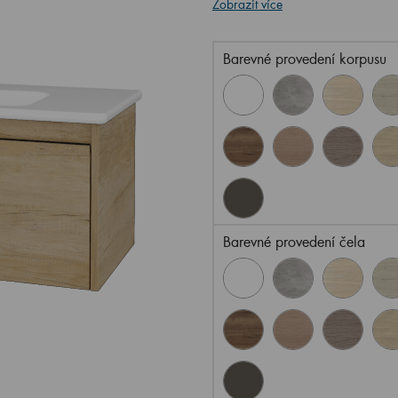
Zobrazit více
Barevné provedení korpusu
Barevné provedení čela