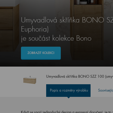
Umyvadlová skříňka BONO SZ
Euphoria)
je součást kolekce Bono
ZOBRAZIT KOLEKCI
Umyvadlová skříňka BONO SZZ 100 (umyv
Popis a rozměry výrobku
Souvisejí
Když se spojí jednoduchý design a expresní doručení, je to