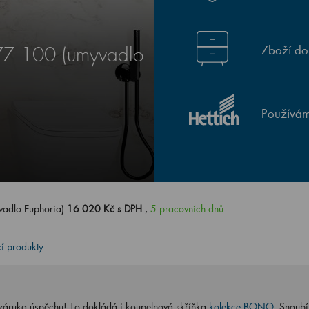
Zboží do
Z 100 (umyvadlo
Používám
adlo Euphoria)
16 020 Kč s DPH
,
5 pracovních dnů
cí produkty
 záruka úspěchu! To dokládá i koupelnová skříňka
kolekce BONO
. Snoubí