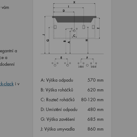
O vám
egantní a
ce a
ždodenní
A: Výška odpadu
570 mm
ck-clack
i v
B: Výška roháčků
620 mm
C: Rozteč roháčků
80-120 mm
D: Umístění odpadu
480 mm
G: Výška zavěšení
685 mm
J: Výška umyvadla
860 mm