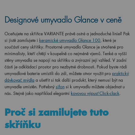
Designové umyvadlo Glance v ceně
Oceňujete na skříňce VARIANTE právě ostré a jednoduché linie? Pak
si jistě zamilujete i
keramické umyvadlo Glance 100
, které je
součástí ceny skříňky. Prostorné umyvadlo Glance je stvořené pro
minimalisty, kteří chtějí v koupelně co nejméně vjemů. Tenké a vyšší
stěny umyvadla se napojí na skříňku a zvýrazní její vzhled. V zadní
části je odkládací prostor pro nezbytné drobnosti. Pokud byste rádi
umyvadlové baterie umístili do zdi, můžete otvor využít pro
praktický
dávkovač mýdla
a ušetřit si tak další produkt, který nemusí být na
umyvadle umístěn.
Potřebný
sifon
si k umyvadlu můžete objednat u
nás. Stejně jako například elegantní
kovovou výpusť Click-clack
.
Proč si zamilujete tuto
skříňku