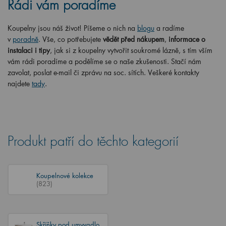
Rádi vám poradíme
Koupelny jsou náš život! Píšeme o nich na
blogu
a radíme
v
poradně
. Vše, co potřebujete
vědět před nákupem
,
informace o
instalaci i tipy
, jak si z koupelny vytvořit soukromé lázně, s tím vším
vám rádi poradíme a podělíme se o naše zkušenosti. Stačí nám
zavolat, poslat e-mail či zprávu na soc. sítích. Veškeré kontakty
najdete
tady
.
Produkt patří do těchto kategorií
Koupelnové kolekce
(823)
Skříňky pod umyvadlo