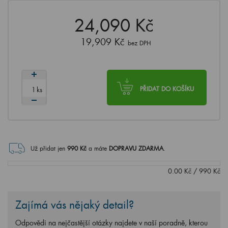
24,090 Kč
19,909 Kč
bez DPH
ks
PŘIDAT DO KOŠÍKU
Už přidat jen
990
Kč
a máte
DOPRAVU ZDARMA
.
0.00
Kč
/
990
Kč
Zajímá vás nějaký detail?
Odpovědi na nejčastější otázky najdete v naší poradně, kterou