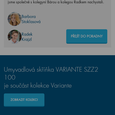
jsme společně s kolegyní Bárou a kolegou Radkem nachystali.
Barbora
Stoklasová
Radek
PŘEJÍT DO PORADNY
Krajzl
Umyvadlová skříňka VARIANTE SZZ2
100
je součást kolekce Variante
ZOBRAZIT KOLEKCI