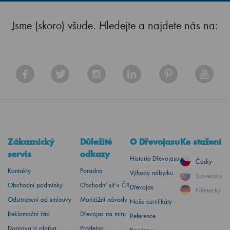
Jsme (skoro) všude. Hledejte a najdete nás na:
Zákaznický
Důležité
O Dřevojasu
Ke stažení
servis
odkazy
Historie Dřevojasu
Česky
Kontakty
Poradna
Výhody nábytku
Slovensky
Obchodní podmínky
Obchodní síť v ČR
Dřevojas
Německy
Odstoupení od smlouvy
Montážní návody
Naše certifikáty
Reklamační řád
Dřevojas na míru
Reference
Doprava a platba
Prodejna