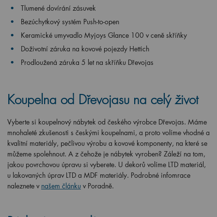
Tlumené dovírání zásuvek
Bezúchytkový systém Push-to-open
Keramické umyvadlo Myjoys Glance 100 v ceně skříňky
Doživotní záruka na kovové pojezdy Hettich
Prodloužená záruka 5 let na skříňku Dřevojas
Koupelna od Dřevojasu na celý život
Vyberte si koupelnový nábytek od českého výrobce Dřevojas. Máme
mnohaleté zkušenosti s českými koupelnami, a proto volíme vhodné a
kvalitní materiály, pečlivou výrobu a kovové komponenty, na které se
můžeme spolehnout. A z čehože je nábytek vyroben? Záleží na tom,
jakou povrchovou úpravu si vyberete. U dekorů volíme LTD materiál,
u lakovaných úprav LTD a MDF materiály. Podrobné infomrace
naleznete v
našem článku
v Poradně.