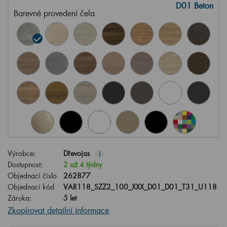
D01 Beton
Barevné provedení čela
Výrobce:
Dřevojas
i
Dostupnost:
2 až 4 týdny
Objednací číslo
262877
Objednací kód
VAR118_SZZ2_100_XXX_D01_D01_T31_U118
Záruka:
5 let
Zkopírovat detailní informace