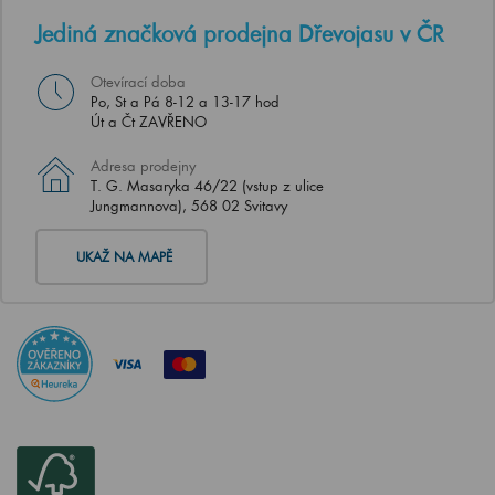
Jediná značková prodejna Dřevojasu v ČR
Otevírací doba
Po, St a Pá 8-12 a 13-17 hod
Út a Čt ZAVŘENO
Adresa prodejny
T. G. Masaryka 46/22 (vstup z ulice
Jungmannova), 568 02 Svitavy
UKAŽ NA MAPĚ