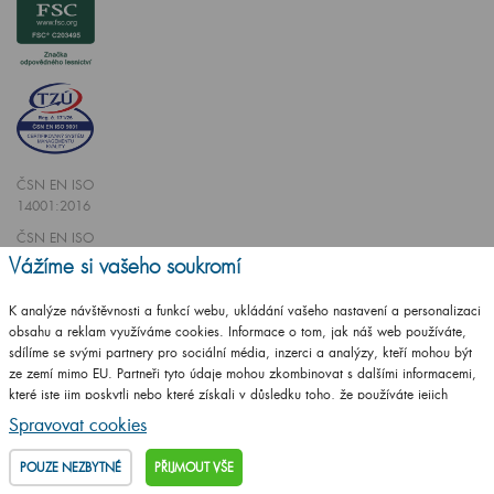
ČSN EN ISO
14001:2016
ČSN EN ISO
9001:2016
Vážíme si vašeho soukromí
K analýze návštěvnosti a funkcí webu, ukládání vašeho nastavení a personalizaci
obsahu a reklam využíváme cookies. Informace o tom, jak náš web používáte,
sdílíme se svými partnery pro sociální média, inzerci a analýzy, kteří mohou být
ze zemí mimo EU. Partneři tyto údaje mohou zkombinovat s dalšími informacemi,
Vytvořilo studio
CZECHGROUP.cz
které jste jim poskytli nebo které získali v důsledku toho, že používáte jejich
služby.
Podrobné informace
Spravovat cookies
© 2009 - 2025 Koupelnový nábytek Dřevojas v. d.,
Všechna práva vyhrazena
POUZE NEZBYTNÉ
PŘIJMOUT VŠE