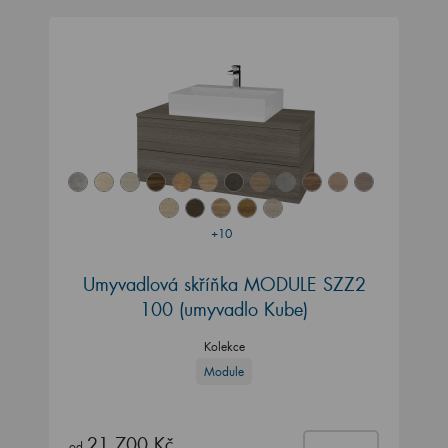
+10
Umyvadlová skříňka MODULE SZZ2
100
(umyvadlo Kube)
Kolekce
Module
21 700 Kč
od