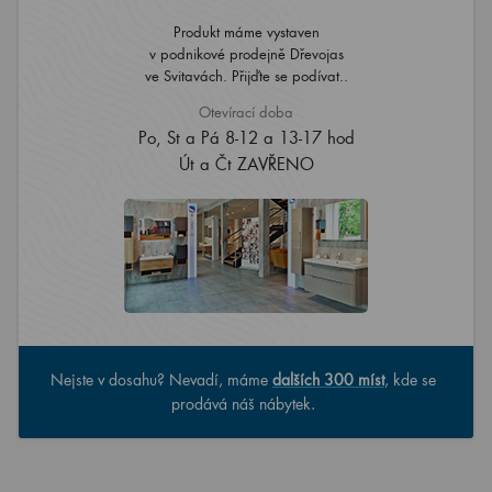
Produkt máme vystaven
v podnikové prodejně Dřevojas
ve Svitavách. Přijďte se podívat..
Otevírací doba
Po, St a Pá 8-12 a 13-17 hod
Út a Čt ZAVŘENO
Nejste v dosahu? Nevadí, máme
dalších 300 míst
, kde se
prodává náš nábytek.