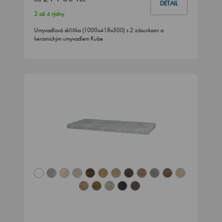
DETAIL
2 až 4 týdny
Umyvadlová skříňka (1000x418x500) s 2 zásuvkami a
keramickým umyvadlem Kube