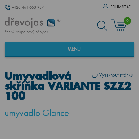
PŘÍHLÁSIT SE
+420 461 653 937
0
český koupelnový nábytek
MENU
Umyvadlová
Vytisknout stránku
skříňka VARIANTE SZZ2
100
umyvadlo Glance