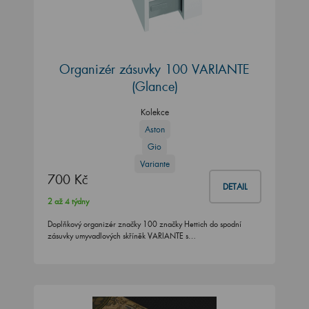
Organizér zásuvky 100 VARIANTE
(Glance)
Kolekce
Aston
Gio
Variante
700 Kč
DETAIL
2 až 4 týdny
Doplňkový organizér značky 100 značky Hettich do spodní
zásuvky umyvadlových skříněk VARIANTE s…