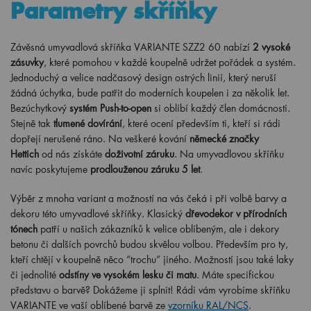
Parametry skříňky
Závěsná umyvadlová skříňka VARIANTE SZZ2 60 nabízí
2 vysoké
zásuvky
, které pomohou v každé koupelně udržet pořádek a systém.
Jednoduchý a velice nadčasový design ostrých linií, který neruší
žádná úchytka, bude patřit do moderních koupelen i za několik let.
Bezúchytkový
systém Push-to-open
si oblíbí každý člen domácnosti.
Stejně tak
tlumené dovírání
, které ocení především ti, kteří si rádi
dopřejí nerušené ráno. Na veškeré kování
německé značky
Hettich
od nás získáte
doživotní záruku
. Na umyvadlovou skříňku
navíc poskytujeme
prodlouženou záruku 5 let
.
Výběr z mnoha variant a možností na vás čeká i při volbě barvy a
dekoru této umyvadlové skříňky. Klasický
dřevodekor v přírodních
tónech
patří u našich zákazníků k velice oblíbeným, ale i dekory
betonu či dalších povrchů budou skvělou volbou. Především pro ty,
kteří chtějí v koupelně něco “trochu” jiného. Možností jsou také laky
či jednolité
odstíny ve vysokém lesku či matu
. Máte specifickou
představu o barvě? Dokážeme ji splnit! Rádi vám vyrobíme skříňku
VARIANTE ve vaší oblíbené barvě ze
vzorníku RAL/NCS
.