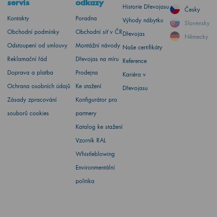
servis
odkazy
Historie Dřevojasu
Česky
Kontakty
Poradna
Výhody nábytku
Slovensky
Obchodní podmínky
Obchodní síť v ČR
Dřevojas
Německy
Odstoupení od smlouvy
Montážní návody
Naše certifikáty
Reklamační řád
Dřevojas na míru
Reference
Doprava a platba
Prodejna
Kariéra v
Ochrana osobních údajů
Ke stažení
Dřevojasu
Zásady zpracování
Konfigurátor pro
souborů cookies
partnery
Katalog ke stažení
Vzorník RAL
Whistleblowing
Environmentální
politika