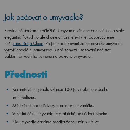
Jak pečovat o umyvadlo?
Pravidelná údržba je důležitá. Umyvadlo zůstane bez nečistot a stále
elegantní. Pokud ho ale chcete chránit efektivně, doporučujeme
naši
sadu Dreja Clean
. Po jejím aplikování se na povrchu umyvadla
vytvoří speciální nanovrstva, která zamezí usazování nečistot,
bakterii či vodního kamene na povrchu umyvadla.
Přednosti
Keramické umyvadlo Glance 100 je vyrobeno v duchu
minimalismu.
Má krásné hranaté tvary a prostornou vaničku.
V zadní části umyvadla je praktická odkládací plocha.
Na umyvadlo dáváme prodlouženou záruku 5 let.