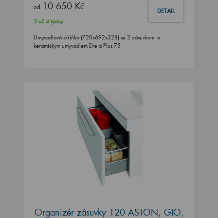
10 650 Kč
od
DETAIL
2 až 4 týdny
Umyvadlová skříňka (720x692x328) se 2 zásuvkami a
keramickým umyvadlem Dreja Plus 75
Organizér zásuvky 120 ASTON, GIO,