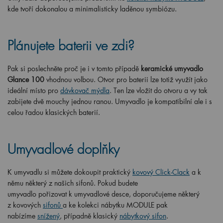
kde
tvoří dokonalou a minimalisticky laděnou symbi
ó
zu.
Plánujete baterii ve zdi?
Pak si poslechněte proč je i v tomto případě
keramické umyvadlo
Glance
10
0
vhodnou volbou. Otvor pro baterii lze totiž využít jako
ideální místo pro
dávkovač mýdla
. Ten lze vložit do otvoru a vy tak
zabijete dvě mouchy jednou ranou. Umyvadlo je kompatibilní ale i s
celou řadou klasických baterií.
Umyvadlové doplňky
K umyvadlu si můžete dokoupit praktický
kovový Click-Clack
a k
němu některý z našich sifonů. Pokud budete
umyvadlo
pořizovat
k umyvadlové desce, doporučujeme některý
z
kovových
sifonů
a ke kolekci nábytku MODULE pak
nabízíme
snížený
, případně klasický
nábytkový sifon
.