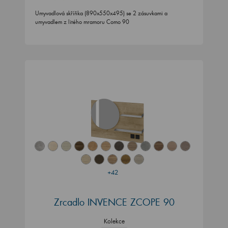
Umyvadlová skříňka (890x550x495) se 2 zásuvkami a
umyvadlem z litého mramoru Como 90
+42
Zrcadlo INVENCE ZCOPE 90
Kolekce