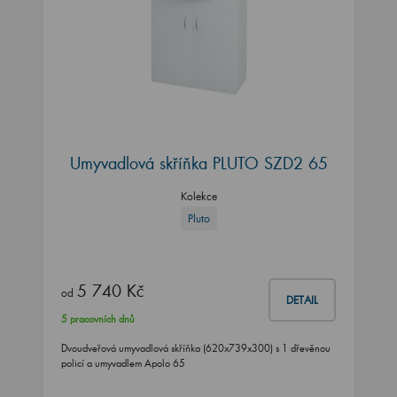
Umyvadlová skříňka PLUTO SZD2 65
Kolekce
Pluto
5 740 Kč
od
DETAIL
5 pracovních dnů
Dvoudveřová umyvadlová skříňka (620x739x300) s 1 dřevěnou
policí a umyvadlem Apolo 65