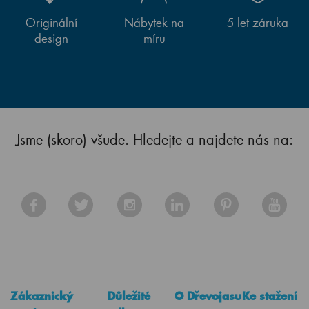
Originální
Nábytek na
5 let záruka
design
míru
Jsme (skoro) všude. Hledejte a najdete nás na:
Zákaznický
Důležité
O Dřevojasu
Ke stažení