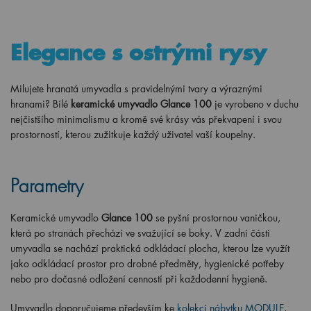
Elegance s ostrými rysy
Milujete hranatá umyvadla s pravidelnými tvary a výraznými
hranami? Bílé
keramické umyvadlo Glance
10
0
je vyrobeno v duchu
nejčistšího minimalismu a kromě své krásy vás překvapení i svou
prostorností
, kterou zužitkuje každý
uživatel vaší koupelny.
Parametry
Keramické umyvadlo
Glance
10
0
se pyšní prostornou vaničkou,
která po stranách přechází ve svažující se boky. V zadní části
umyvadla se nachází praktická odkládací plocha, kterou lze využít
jako odkládací prostor pro drobné předměty, hygienické potřeby
nebo pro dočasné odložení cenností při každodenní hygieně.
Umyvadlo doporučujeme především
ke
kolekci nábytku MODULE
,