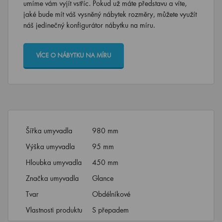
umíme vám vyjít vstříc. Pokud už máte představu a víte,
jaké bude mít váš vysněný nábytek rozměry, můžete využít
náš jedinečný konfigurátor nábytku na míru.
VÍCE O NÁBYTKU NA MÍRU
Šířka umyvadla
980 mm
Výška umyvadla
95 mm
Hloubka umyvadla
450 mm
Značka umyvadla
Glance
Tvar
Obdélníkové
Vlastnosti produktu
S přepadem