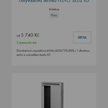
Umyvadlová skříňka PLUTO SZD2 65
Kolekce
Pluto
5 740 Kč
od
DETAIL
5 pracovních dnů
Dvoudveřová umyvadlová skříňka (620x739x300) s 1 dřevěnou
policí a umyvadlem Apolo 65