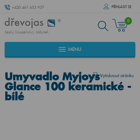
PŘÍHLÁSIT SE
+420 461 653 937
0
český koupelnový nábytek
MENU
Umyvadlo Myjoys
Vytisknout stránku
Glance 100 keramické -
bílé