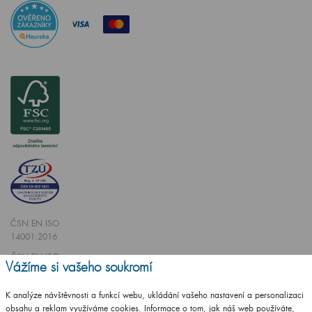
ČSN EN ISO
14001:2016
ČSN EN ISO
Vážíme si vašeho soukromí
9001:2016
K analýze návštěvnosti a funkcí webu, ukládání vašeho nastavení a personalizaci
obsahu a reklam využíváme cookies. Informace o tom, jak náš web používáte,