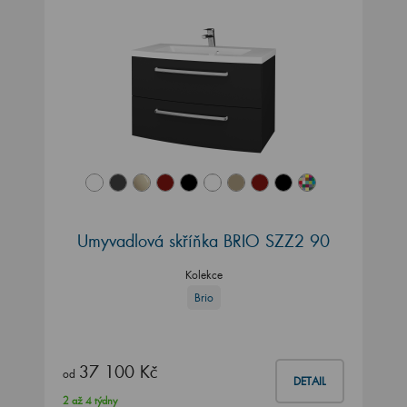
Umyvadlová skříňka BRIO SZZ2 90
Kolekce
Brio
37 100 Kč
od
DETAIL
2 až 4 týdny