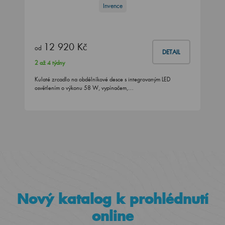
Invence
12 920 Kč
od
DETAIL
2 až 4 týdny
Kulaté zrcadlo na obdélníkové desce s integrovaným LED
osvětlením o výkonu 58 W, vypínačem,…
Nový katalog k prohlédnutí
online