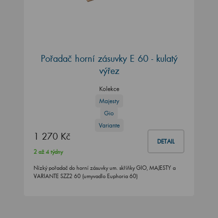
Pořadač horní zásuvky E 60 - kulatý
výřez
Kolekce
Majesty
Gio
Variante
1 270 Kč
DETAIL
2 až 4 týdny
Nízký pořadač do horní zásuvky um. skříňky GIO, MAJESTY a
VARIANTE SZZ2 60 (umyvadlo Euphoria 60)