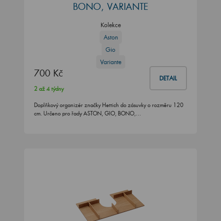
BONO, VARIANTE
Kolekce
Aston
Gio
Variante
700 Kč
DETAIL
2 až 4 týdny
Doplňkový organizér značky Hettich do zásuvky o rozměru 120
cm. Určeno pro řady ASTON, GIO, BONO,…