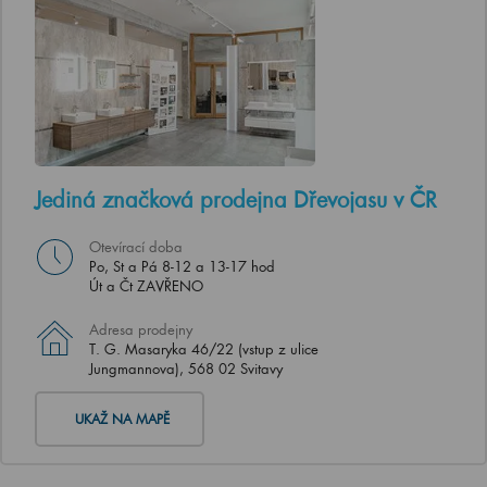
Jediná značková prodejna Dřevojasu v ČR
Otevírací doba
Po, St a Pá 8-12 a 13-17 hod
Út a Čt ZAVŘENO
Adresa prodejny
T. G. Masaryka 46/22 (vstup z ulice
Jungmannova), 568 02 Svitavy
UKAŽ NA MAPĚ