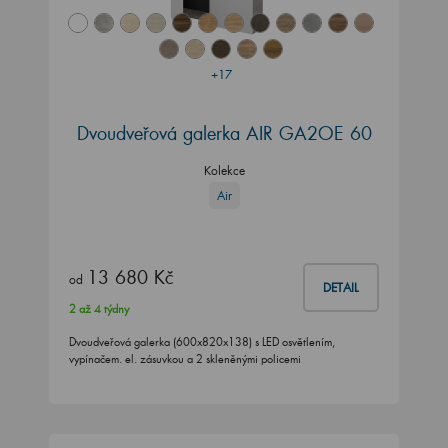
+17
Dvoudveřová galerka AIR GA2OE 60
Kolekce
Air
13 680 Kč
od
DETAIL
2 až 4 týdny
Dvoudveřová galerka (600x820x138) s LED osvětlením,
vypínačem. el. zásuvkou a 2 skleněnými policemi