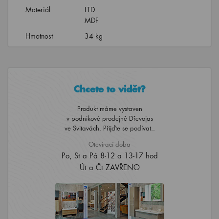
Materiál
LTD
MDF
Hmotnost
34 kg
Chcete to vidět?
Produkt máme vystaven
v podnikové prodejně Dřevojas
ve Svitavách. Přijďte se podívat..
Otevírací doba
Po, St a Pá 8-12 a 13-17 hod
Út a Čt ZAVŘENO