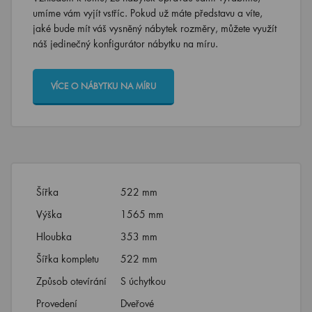
umíme vám vyjít vstříc. Pokud už máte představu a víte,
jaké bude mít váš vysněný nábytek rozměry, můžete využít
náš jedinečný konfigurátor nábytku na míru.
VÍCE O NÁBYTKU NA MÍRU
Šířka
522 mm
Výška
1565 mm
Hloubka
353 mm
Šířka kompletu
522 mm
Způsob otevírání
S úchytkou
Provedení
Dveřové