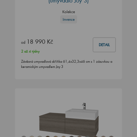
(umyvadlo Joy 3)
Kolekce
Invence
18 990 Kč
od
DETAIL
2 až 4 týdny
Závěsná umyvadlová skříňka 61,4x32,3x46 cm s 1 zásuvkou a
keramickým umyvadlem Joy 3