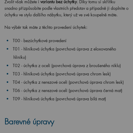
Zvolit však můžete i
variantu bez úchytky
. Díky tomu si skříňku
snadno přizpůsobíte podle vlastních představ a případně ji doplníte o
úchytku ve stylu dalšího nábytku, který už ve své koupelně máte.
Na výběr tak máte z těchto provedení úchytek:
T00 - bezúchytkové provedení
T01 - hliníková úchytka (povrchová úprava z eloxovaného
hliníku)
T02 - úchytka z oceli (povrchová úprava z broušeného niklu)
T03 - hliníková úchytka (povrchová úprava chrom lesk)
T04 - úchytka z nerezové oceli (povrchová úprava chrom lesk)
T06 - úchytka z nerezové oceli (povrchová úprava černá mat)
T09 - hliníková úchytka (povrchová úprava bílá mat)
Barevné úpravy