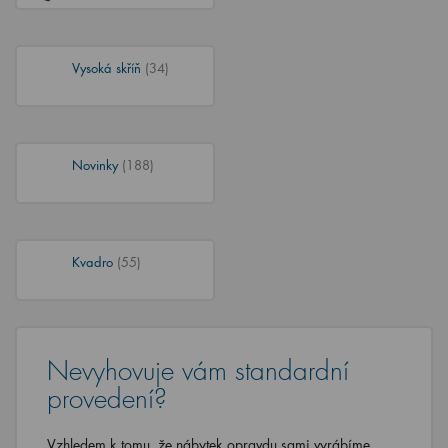
Vysoká skříň
(34)
Novinky
(188)
Kvadro
(55)
Nevyhovuje vám standardní
provedení?
Vzhledem k tomu, že nábytek opravdu sami vyrábíme,