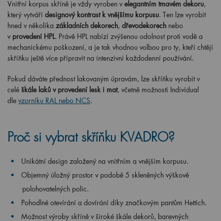
Vnitřní korpus skříně je vždy vyroben v
elegantním tmavém dekoru
,
který vytváří
designový kontrast k vnějšímu korpusu
. Ten lze vyrobit
hned v několika
základních dekorech
,
dřevodekorech
nebo
v
provedení HPL
. Právě HPL nabízí zvýšenou odolnost proti vodě a
mechanickému poškození, a je tak vhodnou volbou pro ty, kteří chtějí
skříňku ještě více připravit na intenzivní každodenní používání.
Pokud dáváte přednost lakovaným úpravám, lze skříňku vyrobit v
celé
škále laků v provedení lesk i mat
, včetně možnosti Individual
dle
vzorníku RAL nebo NCS
.
Proč si vybrat skříňku KVADRO?
Unikátní design založený na vnitřním a vnějším korpusu.
Objemný úložný prostor v podobě 5 skleněných výškově
polohovatelných polic.
Pohodlné otevírání a dovírání díky značkovým pantům Hettich.
Možnost výroby skříně v široké škále dekorů, barevných