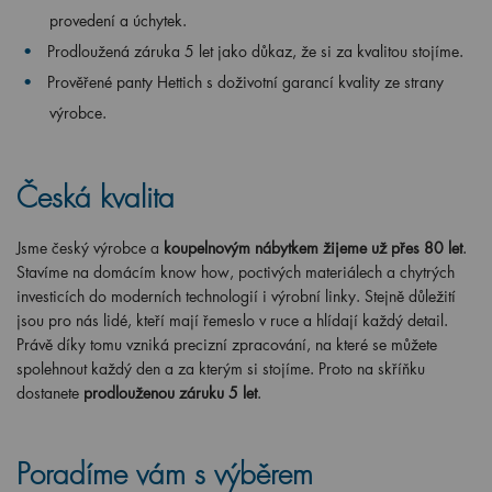
provedení a úchytek.
Prodloužená záruka 5 let jako důkaz, že si za kvalitou stojíme.
Prověřené panty Hettich s doživotní garancí kvality ze strany
výrobce.
Česká kvalita
Jsme český výrobce a
koupelnovým nábytkem žijeme už přes 80 let
.
Stavíme na domácím know how, poctivých materiálech a chytrých
investicích do moderních technologií i výrobní linky. Stejně důležití
jsou pro nás lidé, kteří mají řemeslo v ruce a hlídají každý detail.
Právě díky tomu vzniká precizní zpracování, na které se můžete
spolehnout každý den a za kterým si stojíme. Proto na skříňku
dostanete
prodlouženou záruku 5 let
.
Poradíme vám s výběrem