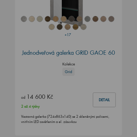
+17
Jednodveřová galerka GRID GAOE 60
Kolekce
Grid
14 600 Kč
od
DETAIL
2 až 4 týdny
Vestavná galerka (724x863x140) se 2 skleněnými policemi,
vnitřním LED osvětlením a el. zásuvkou