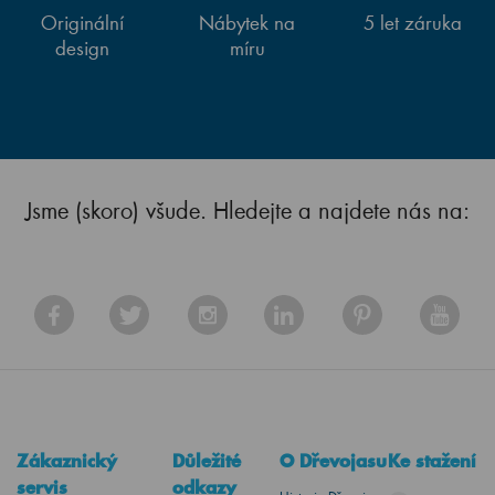
Originální
Nábytek na
5 let záruka
design
míru
Jsme (skoro) všude. Hledejte a najdete nás na:
Zákaznický
Důležité
O Dřevojasu
Ke stažení
servis
odkazy