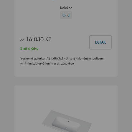
Kolekce
Grid
16 030 Kč
od
DETAIL
2 až 4 týdny
Vestavná galerka (724x863x140) se 2 skleněnými policemi,
vnitřním LED osvětlením a el. zásuvkou