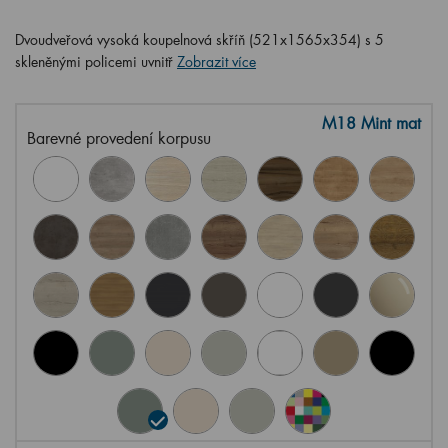
Dvoudveřová vysoká koupelnová skříň (521x1565x354) s 5
skleněnými policemi uvnitř
Zobrazit více
M18 Mint mat
Barevné provedení korpusu