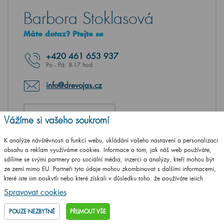
Barbora Stoklasová
Máte dotaz? Ptejte se
+420
461 653 937
Po - Pá: 8-17 hod.
info@drevojas.cz
NAPIŠTE VÁŠ DOTAZ
Vážíme si vašeho soukromí
K analýze návštěvnosti a funkcí webu, ukládání vašeho nastavení a personalizaci
obsahu a reklam využíváme cookies. Informace o tom, jak náš web používáte,
sdílíme se svými partnery pro sociální média, inzerci a analýzy, kteří mohou být
ze zemí mimo EU. Partneři tyto údaje mohou zkombinovat s dalšími informacemi,
které jste jim poskytli nebo které získali v důsledku toho, že používáte jejich
služby.
Podrobné informace
Spravovat cookies
POUZE NEZBYTNÉ
PŘIJMOUT VŠE