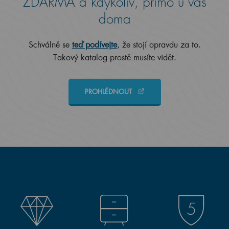
ZDARMA a kdykoliv, přímo u vás
doma
Schválně se
teď podívejte
, že stojí opravdu za to.
Takový katalog prostě musíte vidět.
PROHLÉDNOUT