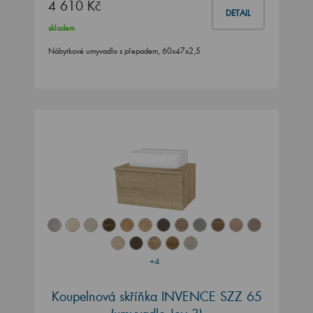
4 610 Kč
DETAIL
skladem
Nábytkové umyvadlo s přepadem, 60x47x2,5
+4
Koupelnová skříňka INVENCE SZZ 65