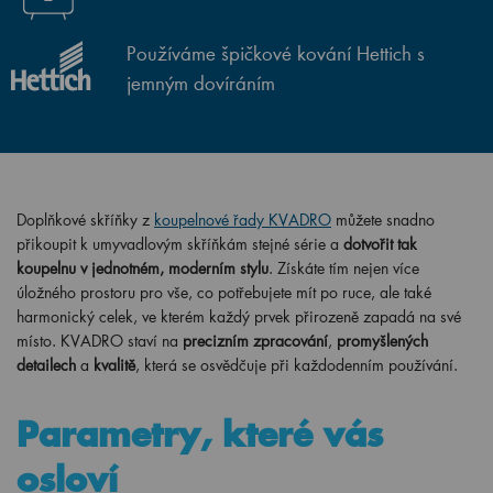
Používáme špičkové kování Hettich s
jemným dovíráním
Doplňkové skříňky z
koupelnové řady KVADRO
můžete snadno
přikoupit k umyvadlovým skříňkám stejné série a
dotvořit tak
koupelnu v jednotném, moderním stylu
. Získáte tím nejen více
úložného prostoru pro vše, co potřebujete mít po ruce, ale také
harmonický celek, ve kterém každý prvek přirozeně zapadá na své
místo. KVADRO staví na
precizním zpracování
,
promyšlených
detailech
a
kvalitě
, která se osvědčuje při každodenním používání.
Parametry, které vás
osloví