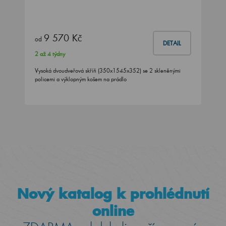
9 570 Kč
od
DETAIL
2 až 4 týdny
Vysoká dvoudveřová skříň (350x1545x352) se 2 skleněnými
policemi a výklopným košem na prádlo
Nový katalog k prohlédnutí
online