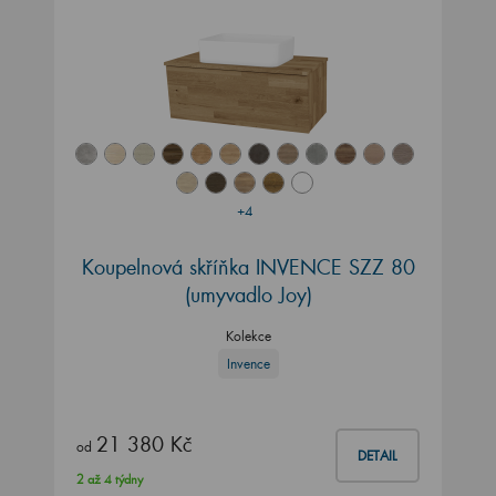
+4
Koupelnová skříňka INVENCE SZZ 80
(umyvadlo Joy)
Kolekce
Invence
21 380 Kč
od
DETAIL
2 až 4 týdny