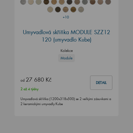
+10
Umyvadlová skříňka MODULE SZZ12
120
(umyvadlo Kube)
Kolekce
Module
27 680 Kč
od
DETAIL
2 až 4 týdny
Umyvadlová skříňka (1200x318x500) se 2 velkými zásuvkami a
2 keramickými umyvadly Kube