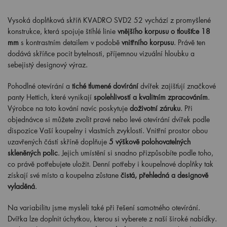
Vysoká doplňková skříň KVADRO SVD2 52 vychází z promyšlené
konstrukce, která spojuje štíhlé linie
vnějšího korpusu o tloušťce 18
mm
s kontrastním detailem v podobě
vnitřního korpusu
. Právě ten
dodává skříňce pocit bytelnosti, příjemnou vizuální hloubku a
sebejistý designový výraz.
Pohodlné otevírání a
tiché tlumené dovírání
dvířek zajišťují značkové
panty Hettich, které vynikají
spolehlivostí a kvalitním zpracováním
.
Výrobce na toto kování navíc poskytuje
doživotní záruku
. Při
objednávce si můžete zvolit pravé nebo levé otevírání dvířek podle
dispozice Vaší koupelny i vlastních zvyklostí. Vnitřní prostor obou
uzavřených částí skříně doplňuje
5 výškově polohovatelných
skleněných polic
. Jejich umístění si snadno přizpůsobíte podle toho,
co právě potřebujete uložit. Denní potřeby i koupelnové doplňky tak
získají své místo a koupelna zůstane
čistá, přehledná a designově
vyladěná
.
Na variabilitu jsme mysleli také při řešení samotného otevírání.
Dvířka lze doplnit úchytkou, kterou si vyberete z naší široké nabídky.