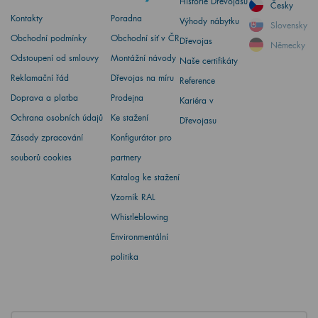
Historie Dřevojasu
Česky
Kontakty
Poradna
Výhody nábytku
Slovensky
Obchodní podmínky
Obchodní síť v ČR
Dřevojas
Německy
Odstoupení od smlouvy
Montážní návody
Naše certifikáty
Reklamační řád
Dřevojas na míru
Reference
Doprava a platba
Prodejna
Kariéra v
Ochrana osobních údajů
Ke stažení
Dřevojasu
Zásady zpracování
Konfigurátor pro
souborů cookies
partnery
Katalog ke stažení
Vzorník RAL
Whistleblowing
Environmentální
politika