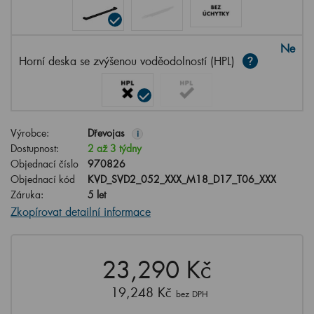
Ne
Horní deska se zvýšenou voděodolností (HPL)
Výrobce:
Dřevojas
i
Dostupnost:
2 až 3 týdny
Objednací číslo
970826
Objednací kód
KVD_SVD2_052_XXX_M18_D17_T06_XXX
Záruka:
5 let
Zkopírovat detailní informace
23,290 Kč
19,248 Kč
bez DPH