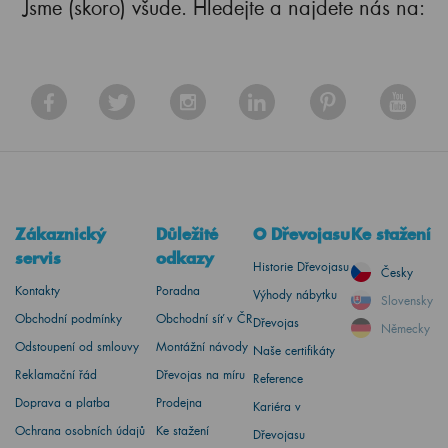
Jsme (skoro) všude. Hledejte a najdete nás na:
Zákaznický
Důležité
O Dřevojasu
Ke stažení
servis
odkazy
Historie Dřevojasu
Česky
Kontakty
Poradna
Výhody nábytku
Slovensky
Obchodní podmínky
Obchodní síť v ČR
Dřevojas
Německy
Odstoupení od smlouvy
Montážní návody
Naše certifikáty
Reklamační řád
Dřevojas na míru
Reference
Doprava a platba
Prodejna
Kariéra v
Ochrana osobních údajů
Ke stažení
Dřevojasu