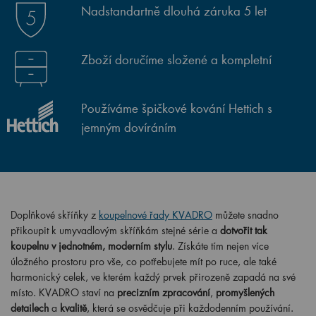
Nadstandartně dlouhá záruka 5 let
Zboží doručíme složené a kompletní
Používáme špičkové kování Hettich s
jemným dovíráním
Doplňkové skříňky z
koupelnové řady KVADRO
můžete snadno
přikoupit k umyvadlovým skříňkám stejné série a
dotvořit tak
koupelnu v jednotném, moderním stylu
. Získáte tím nejen více
úložného prostoru pro vše, co potřebujete mít po ruce, ale také
harmonický celek, ve kterém každý prvek přirozeně zapadá na své
místo. KVADRO staví na
precizním zpracování
,
promyšlených
detailech
a
kvalitě
, která se osvědčuje při každodenním používání.