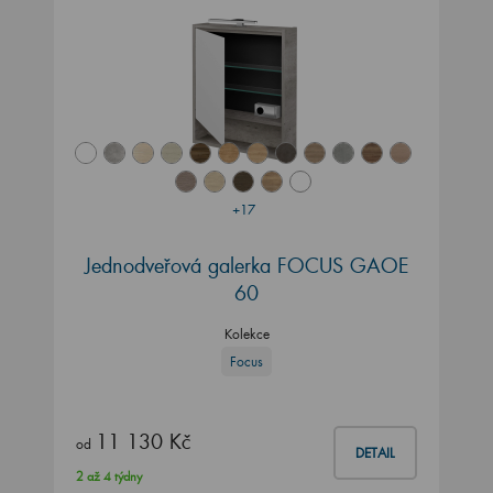
+17
Jednodveřová galerka FOCUS GAOE
60
Kolekce
Focus
11 130 Kč
od
DETAIL
2 až 4 týdny