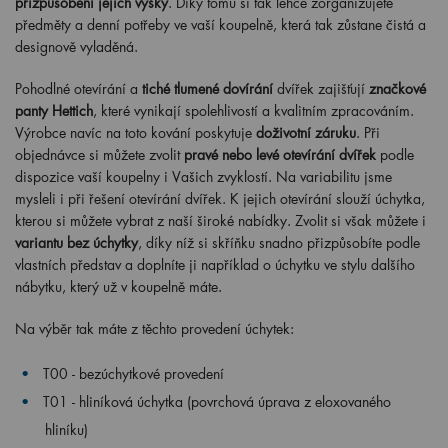
přizpůsobení jejich výšky
. Díky tomu si tak lehce zorganizujete
předměty a denní potřeby ve vaší koupelně, která tak zůstane čistá a
designově vyladěná.
Pohodlné otevírání a
tiché tlumené dovírání
dvířek zajišťují
značkové
panty Hettich
, které vynikají spolehlivostí a kvalitním zpracováním.
Výrobce navíc na toto kování poskytuje
doživotní záruku
. Při
objednávce si můžete zvolit
pravé nebo levé otevírání dvířek
podle
dispozice vaší koupelny i Vašich zvyklostí. Na variabilitu jsme
mysleli i při řešení otevírání dvířek. K jejich otevírání slouží úchytka,
kterou si můžete vybrat z naší široké nabídky. Zvolit si však můžete i
variantu bez úchytky
, díky níž si skříňku snadno přizpůsobíte podle
vlastních představ a doplníte ji například o úchytku ve stylu dalšího
nábytku, který už v koupelně máte.
Na výběr tak máte z těchto provedení úchytek:
T00 - bezúchytkové provedení
T01 - hliníková úchytka (povrchová úprava z eloxovaného
hliníku)