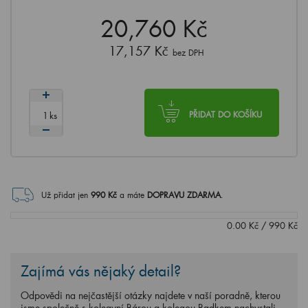
20,760 Kč
17,157 Kč
bez DPH
ks
PŘIDAT DO KOŠÍKU
Už přidat jen
990
Kč
a máte
DOPRAVU ZDARMA
.
0.00
Kč
/
990
Kč
Zajímá vás nějaký detail?
Odpovědi na nejčastější otázky najdete v naší poradně, kterou
jsme společně s kolegyní Bárou a kolegou Radkem nachystali.