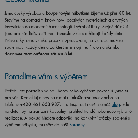
Jsme český výrobce a
koupelnovým nábytkem žijeme už přes 80 let
.
Stavíme na domácím know how, poctivých materiálech a chytrých
investicích do moderních technologií i výrobní linky. Stejně důležití
jsou pro nás lidé, kteří mají řemeslo v ruce a hlídají každý detail.
Právě díky tomu vzniká precizní zpracování, na které se můžete
spolehnout každý den a za kterým si stojíme. Proto na skříňku
dostanete
prodlouženou záruku 5 let
.
Poradíme vám s výběrem
Potřebujete poradit s volbou barev nebo výběrem povrchu? Jsme tu
pro vás. Kontaktujte nás na e-mailu
info@drevojas.cz
nebo na
telefonu
+420 461 653 937
. Pro inspiraci navštivte náš
blog
, kde
najdete tipy na zařízení koupelny, přehled trendů nebo naše vybrané
realizace. A pokud hledáte odpovědi na konkrétní otázky spojené s
výběrem nábytku, mrkněte do naší
Poradny
.