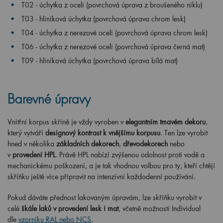
T02 - úchytka z oceli (povrchová úprava z broušeného niklu)
T03 - hliníková úchytka (povrchová úprava chrom lesk)
T04 - úchytka z nerezové oceli (povrchová úprava chrom lesk)
T06 - úchytka z nerezové oceli (povrchová úprava černá mat)
T09 - hliníková úchytka (povrchová úprava bílá mat)
Barevné úpravy
Vnitřní korpus skříně je vždy vyroben v
elegantním tmavém dekoru
,
který vytváří
designový kontrast k vnějšímu korpusu
. Ten lze vyrobit
hned v několika
základních dekorech
,
dřevodekorech
nebo
v
provedení HPL
. Právě HPL nabízí zvýšenou odolnost proti vodě a
mechanickému poškození, a je tak vhodnou volbou pro ty, kteří chtějí
skříňku ještě více připravit na intenzivní každodenní používání.
Pokud dáváte přednost lakovaným úpravám, lze skříňku vyrobit v
celé
škále laků v provedení lesk i mat
, včetně možnosti Individual
dle
vzorníku RAL nebo NCS
.