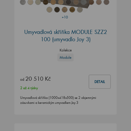
+10
Umyvadlová skříňka MODULE SZZ2
100
(umyvadlo Joy 3)
Kolekce
Module
20 510 Kč
od
DETAIL
2 až 4 týdny
Umyvadlová skříňka (1000x418x500) se 2 objemnými
zásuvkami a keramickým umyvadlem Joy 3