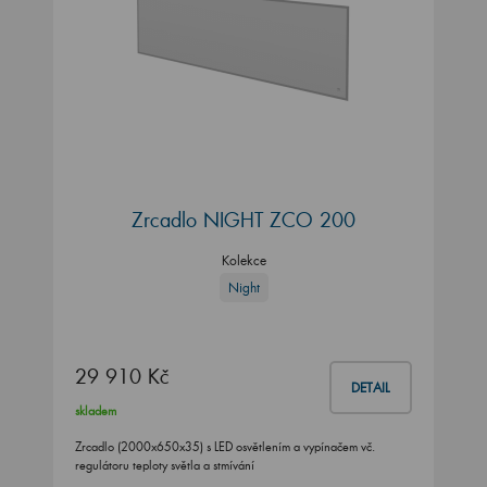
Zrcadlo NIGHT ZCO 200
Kolekce
Night
29 910 Kč
DETAIL
skladem
Zrcadlo (2000x650x35) s LED osvětlením a vypínačem vč.
regulátoru teploty světla a stmívání