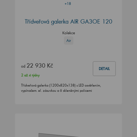
+18
Třídveřová galerka AIR GA3OE 120
Kolekce
Air
22 930 Kč
od
DETAIL
2 až 4 týdny
Třídveřová galerka (1200x820x138) s LED osvětlením,
vypínačem. el. zásuvkou a 6 skleněnými policemi