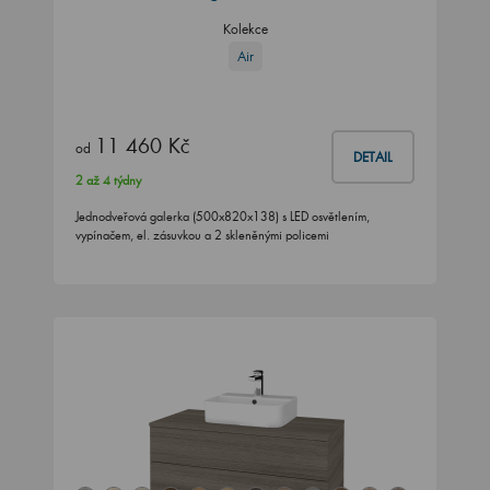
Kolekce
Air
11 460 Kč
od
DETAIL
2 až 4 týdny
Jednodveřová galerka (500x820x138) s LED osvětlením,
vypínačem, el. zásuvkou a 2 skleněnými policemi