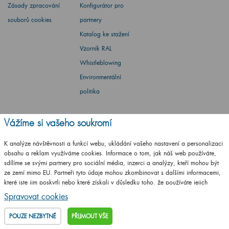
Zásady zpracování
Konfigurátor pro
souborů cookies
partnery
Katalog ke stažení
Vzorník RAL
Whistleblowing
Environmentální
politika
Vážíme si vašeho soukromí
K analýze návštěvnosti a funkcí webu, ukládání vašeho nastavení a personalizaci
Barbora Stoklasová
obsahu a reklam využíváme cookies. Informace o tom, jak náš web používáte,
sdílíme se svými partnery pro sociální média, inzerci a analýzy, kteří mohou být
Máte dotaz? Ptejte se
ze zemí mimo EU. Partneři tyto údaje mohou zkombinovat s dalšími informacemi,
které jste jim poskytli nebo které získali v důsledku toho, že používáte jejich
+420
461 653 937
služby.
Podrobné informace
Spravovat cookies
Po - Pá: 8-17 hod.
POUZE NEZBYTNÉ
PŘIJMOUT VŠE
info@drevojas.cz