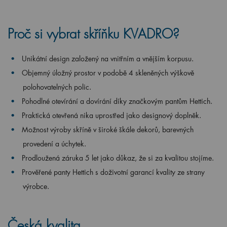
Proč si vybrat skříňku KVADRO?
Unikátní design založený na vnitřním a vnějším korpusu.
Objemný úložný prostor v podobě 4 skleněných výškově
polohovatelných polic.
Pohodlné otevírání a dovírání díky značkovým pantům Hettich.
Praktická otevřená nika uprostřed jako designový doplněk.
Možnost výroby skříně v široké škále dekorů, barevných
provedení a úchytek.
Prodloužená záruka 5 let jako důkaz, že si za kvalitou stojíme.
Prověřené panty Hettich s doživotní garancí kvality ze strany
výrobce.
Česká kvalita