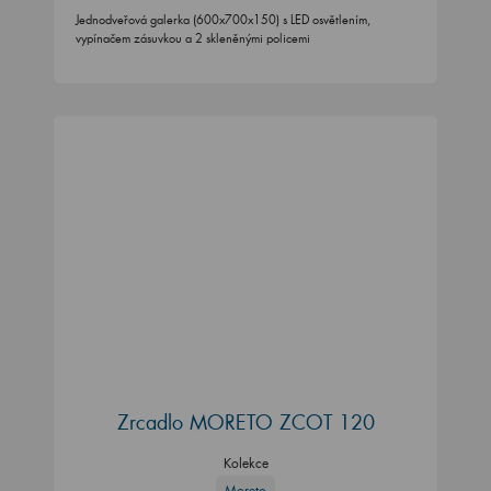
Jednodveřová galerka (600x700x150) s LED osvětlením,
vypínačem zásuvkou a 2 skleněnými policemi
Zrcadlo MORETO ZCOT 120
Kolekce
Moreto