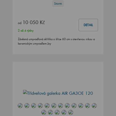
Storm
10 050 Kč
od
DETAIL
2 až 4 týdny
Závěsná umyvadlová skříňka o šířce 60 cm s otevřenou nikou a
keramickým umyvadlem Joy