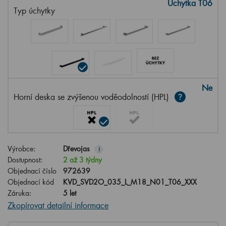
Úchytka T06
Typ úchytky
Ne
Horní deska se zvýšenou voděodolností (HPL)
Výrobce:
Dřevojas
i
Dostupnost:
2 až 3 týdny
Objednací číslo
972639
Objednací kód
KVD_SVD2O_035_L_M18_N01_T06_XXX
Záruka:
5 let
Zkopírovat detailní informace