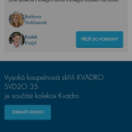
Barbora
Stoklasová
Radek
PŘEJÍT DO PORADNY
Krajzl
Vysoká koupelnová skříň KVADRO
SVD2O 35
je součást kolekce Kvadro
ZOBRAZIT KOLEKCI