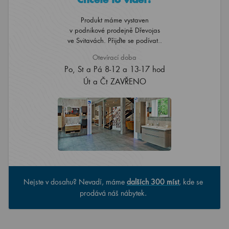
Produkt máme vystaven
v podnikové prodejně Dřevojas
ve Svitavách. Přijďte se podívat..
Otevírací doba
Po, St a Pá 8-12 a 13-17 hod
Út a Čt ZAVŘENO
Nejste v dosahu? Nevadí, máme
dalších 300 míst
, kde se
prodává náš nábytek.