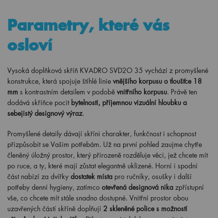
Parametry, které vás
osloví
Vysoká doplňková skříň KVADRO SVD2O 35 vychází z promyšlené
konstrukce, která spojuje štíhlé linie
vnějšího korpusu o tloušťce 18
mm
s kontrastním detailem v podobě
vnitřního korpusu
. Právě ten
dodává skříňce pocit
bytelnosti, příjemnou vizuální hloubku a
sebejistý designový výraz
.
Promyšlené detaily dávají skříni charakter, funkčnost i schopnost
přizpůsobit se Vašim potřebám. Už na první pohled zaujme chytře
členěný úložný prostor, který přirozeně rozděluje věci, jež chcete mít
po ruce, a ty, které mají zůstat elegantně uklizené. Horní i spodní
část nabízí za dvířky
dostatek místa
pro ručníky, osušky i další
potřeby denní hygieny, zatímco
otevřená designová nika
zpřístupní
vše, co chcete mít stále snadno dostupné. Vnitřní prostor obou
uzavřených částí skříně doplňují
2 skleněné police s možností