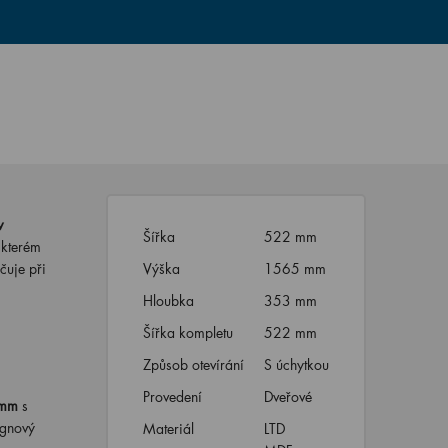
v
Šířka
522 mm
 kterém
čuje při
Výška
1565 mm
Hloubka
353 mm
Šířka kompletu
522 mm
Způsob otevírání
S úchytkou
Provedení
Dveřové
 mm
s
ignový
Materiál
LTD