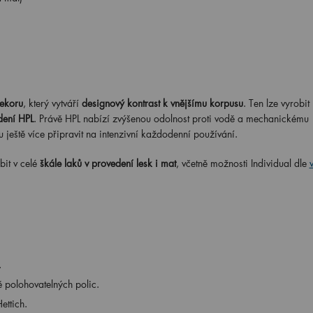
ekoru
, který vytváří
designový kontrast k vnějšímu korpusu
. Ten lze vyrobit
dení HPL
. Právě HPL nabízí zvýšenou odolnost proti vodě a mechanickému
u ještě více připravit na intenzivní každodenní používání.
it v celé
škále laků v provedení lesk i mat
, včetně možnosti Individual dle
.
 polohovatelných polic.
ettich.