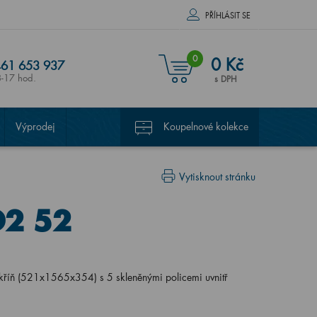
PŘÍHLÁSIT SE
0
0 Kč
61 653 937
8-17 hod.
s DPH
Výprodej
Koupelnové kolekce
Vytisknout stránku
D2 52
kříň (521x1565x354) s 5 skleněnými policemi uvnitř