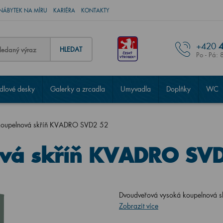
NÁBYTEK NA MÍRU
KARIÉRA
KONTAKTY
+420
4
HLEDAT
Po - Pá: 
lové desky
Galerky a zrcadla
Umyvadla
Doplňky
WC
koupelnová skříň KVADRO SVD2 52
vá skříň KVADRO SV
Dvoudveřová vysoká koupelnová s
Zobrazit více