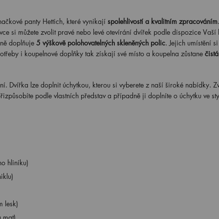
načkové panty Hettich, které vynikají
spolehlivostí a kvalitním zpracováním
vce si můžete zvolit pravé nebo levé otevírání dvířek podle dispozice Vaší 
říně doplňuje
5 výškově polohovatelných skleněných polic
. Jejich umístění s
potřeby i koupelnové doplňky tak získají své místo a koupelna zůstane
čistá
í. Dvířka lze doplnit úchytkou, kterou si vyberete z naší široké nabídky. Zv
řizpůsobíte podle vlastních představ a případně ji doplníte o úchytku ve sty
o hliníku)
iklu)
 lesk)
á mat)