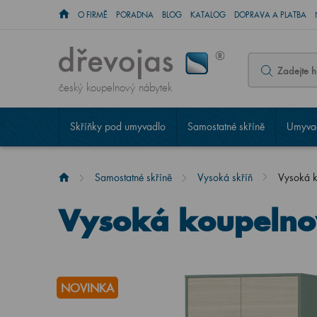
O FIRMĚ
PORADNA
BLOG
KATALOG
DOPRAVA A PLATBA
český koupelnový nábytek
Skříňky pod umyvadlo
Samostatné skříně
Umyvad
Samostatné skříně
Vysoká skříň
Vysoká 
Vysoká koupelno
NOVINKA