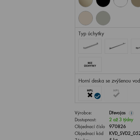
Typ úchytky
Horní deska se zvýšenou vod
Výrobce:
Dřevojas
i
Dostupnost:
2 až 3 týdny
Objednací číslo
970826
Objednací kód
KVD_SVD2_05