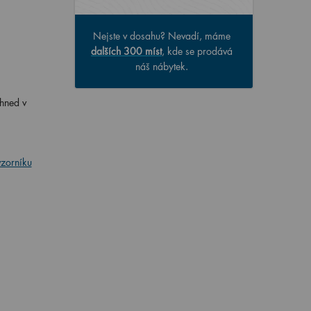
Nejste v dosahu? Nevadí, máme
dalších 300 míst
, kde se prodává
náš nábytek.
 hned v
vzorníku