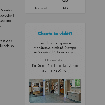
MDF
Hmotnost
34 kg
. Výrobce
koupelny i
i snadno
,
Chcete to vidět?
olit však
Produkt máme vystaven
lu dalšího
v podnikové prodejně Dřevojas
ve Svitavách. Přijďte se podívat..
Otevírací doba
Po, St a Pá 8-12 a 13-17 hod
Út a Čt ZAVŘENO