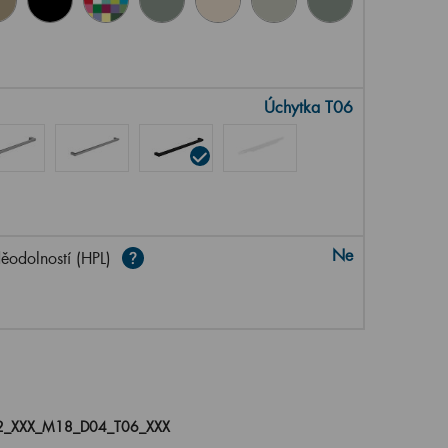
Úchytka T06
Ne
ěodolností (HPL)
2_XXX_M18_D04_T06_XXX