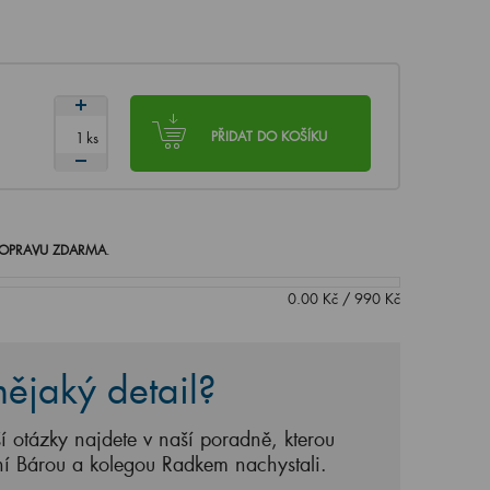
ks
PŘIDAT DO KOŠÍKU
OPRAVU ZDARMA
.
0.00
Kč
/
990
Kč
ějaký detail?
í otázky najdete v naší poradně, kterou
ní Bárou a kolegou Radkem nachystali.