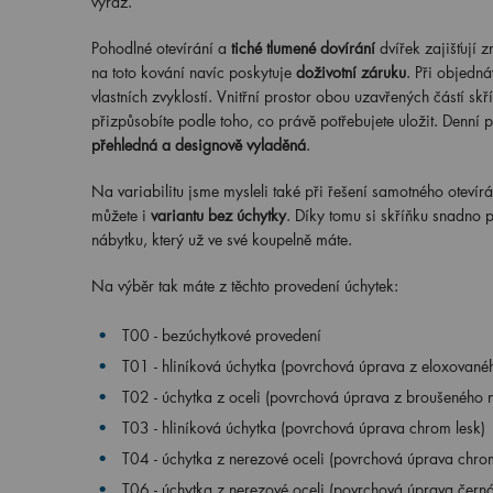
výraz.
Pohodlné otevírání a
tiché tlumené dovírání
dvířek zajišťují z
na toto kování navíc poskytuje
doživotní záruku
. Při objedná
vlastních zvyklostí. Vnitřní prostor obou uzavřených částí sk
přizpůsobíte podle toho, co právě potřebujete uložit. Denní 
přehledná a designově vyladěná
.
Na variabilitu jsme mysleli také při řešení samotného otevírán
můžete i
variantu bez úchytky
. Díky tomu si skříňku snadno p
nábytku, který už ve své koupelně máte.
Na výběr tak máte z těchto provedení úchytek:
T00 - bezúchytkové provedení
T01 - hliníková úchytka (povrchová úprava z eloxovanéh
T02 - úchytka z oceli (povrchová úprava z broušeného n
T03 - hliníková úchytka (povrchová úprava chrom lesk)
T04 - úchytka z nerezové oceli (povrchová úprava chrom
T06 - úchytka z nerezové oceli (povrchová úprava čern