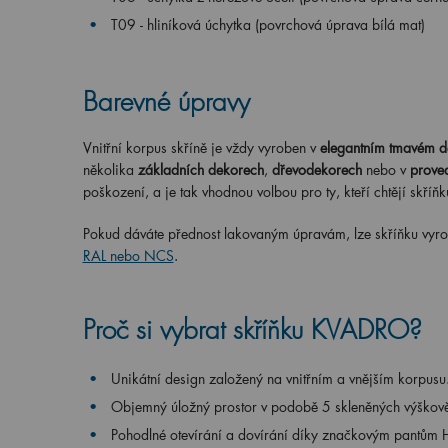
T09 - hliníková úchytka (povrchová úprava bílá mat)
Barevné úpravy
Vnitřní korpus skříně je vždy vyroben v
elegantním tmavém d
několika
základních dekorech
,
dřevodekorech
nebo v
prove
poškození, a je tak vhodnou volbou pro ty, kteří chtějí skříňk
Pokud dáváte přednost lakovaným úpravám, lze skříňku vyrob
RAL nebo NCS
.
Proč si vybrat skříňku KVADRO?
Unikátní design založený na vnitřním a vnějším korpusu
Objemný úložný prostor v podobě 5 skleněných výškově
Pohodlné otevírání a dovírání díky značkovým pantům H