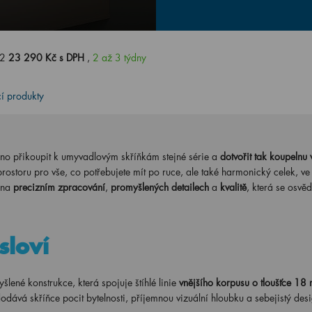
52
23 290 Kč s DPH
,
2 až 3 týdny
cí produkty
no přikoupit k umyvadlovým skříňkám stejné série a
dotvořit tak koupelnu 
prostoru pro vše, co potřebujete mít po ruce, ale také harmonický celek, ve
 na
precizním zpracování
,
promyšlených detailech
a
kvalitě
, která se osvěd
sloví
né konstrukce, která spojuje štíhlé linie
vnějšího korpusu o tloušťce 18
dodává skříňce pocit bytelnosti, příjemnou vizuální hloubku a sebejistý des