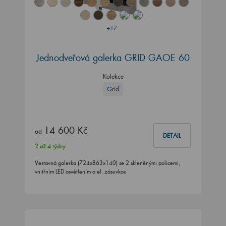
+17
Jednodveřová galerka GRID GAOE 60
Kolekce
Grid
14 600 Kč
od
DETAIL
2 až 4 týdny
Vestavná galerka (724x863x140) se 2 skleněnými policemi,
vnitřním LED osvětlením a el. zásuvkou