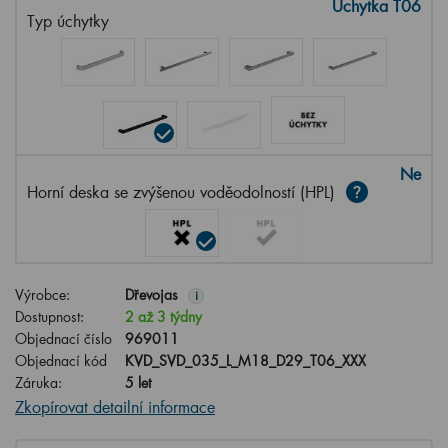
Úchytka T06
Typ úchytky
Ne
Horní deska se zvýšenou voděodolností (HPL)
Výrobce:
Dřevojas
i
Dostupnost:
2 až 3 týdny
Objednací číslo
969011
Objednací kód
KVD_SVD_035_L_M18_D29_T06_XXX
Záruka:
5 let
Zkopírovat detailní informace