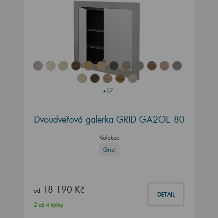
+17
Dvoudveřová galerka GRID GA2OE 80
Kolekce
Grid
18 190 Kč
od
DETAIL
2 až 4 týdny