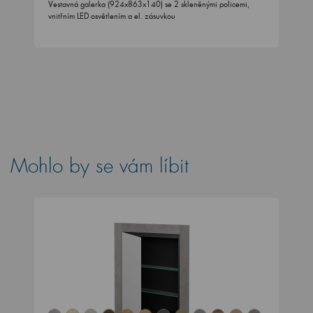
Vestavná galerka (924x863x140) se 2 skleněnými policemi,
vnitřním LED osvětlením a el. zásuvkou
Mohlo by se vám líbit