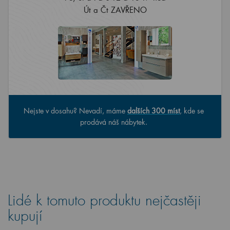
Út a Čt ZAVŘENO
Nejste v dosahu? Nevadí, máme
dalších 300 míst
, kde se
prodává náš nábytek.
Lidé k tomuto produktu nejčastěji
kupují