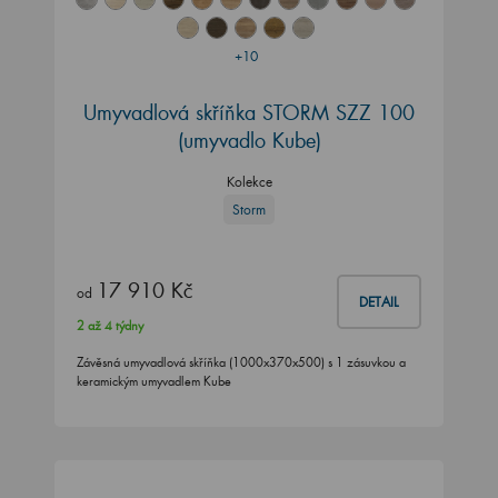
+10
Umyvadlová skříňka STORM SZZ 100
(umyvadlo Kube)
Kolekce
Storm
17 910 Kč
od
DETAIL
2 až 4 týdny
Závěsná umyvadlová skříňka (1000x370x500) s 1 zásuvkou a
keramickým umyvadlem Kube