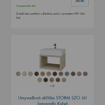
DETAIL
5 pracovních dnů
Zrcadlo bez osvětlení s dřevěnou policí v provedení N01 bílá
lesk
+10
Umyvadlová skříňka STORM SZO 60
(umyvadlo Kube)