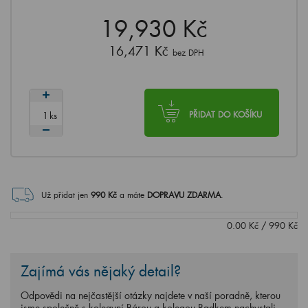
19,930 Kč
16,471 Kč
bez DPH
ks
PŘIDAT DO KOŠÍKU
Už přidat jen
990
Kč
a máte
DOPRAVU ZDARMA
.
0.00
Kč
/
990
Kč
Zajímá vás nějaký detail?
Odpovědi na nejčastější otázky najdete v naší poradně, kterou
jsme společně s kolegyní Bárou a kolegou Radkem nachystali.