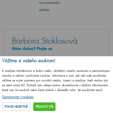
Environmentální
politika
Barbora Stoklasová
Máte dotaz? Ptejte se
+420
461 653 937
Vážíme si vašeho soukromí
Po - Pá: 8-17 hod.
K analýze návštěvnosti a funkcí webu, ukládání vašeho nastavení a personalizaci
info@drevojas.cz
obsahu a reklam využíváme cookies. Informace o tom, jak náš web používáte,
sdílíme se svými partnery pro sociální média, inzerci a analýzy, kteří mohou být
ze zemí mimo EU. Partneři tyto údaje mohou zkombinovat s dalšími informacemi,
které jste jim poskytli nebo které získali v důsledku toho, že používáte jejich
NAPIŠTE VÁŠ DOTAZ
služby.
Podrobné informace
Spravovat cookies
POUZE NEZBYTNÉ
PŘIJMOUT VŠE