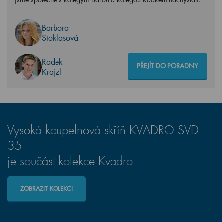
Barbora
Stoklasová
Radek
PŘEJÍT DO PORADNY
Krajzl
Vysoká koupelnová skříň KVADRO SVD
35
je součást kolekce Kvadro
ZOBRAZIT KOLEKCI