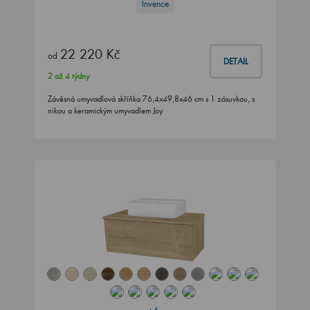
Invence
22 220 Kč
od
DETAIL
2 až 4 týdny
Závěsná umyvadlová skříňka 76,4x49,8x46 cm s 1 zásuvkou, s
nikou a keramickým umyvadlem Joy
+4