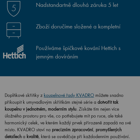
Nadstandartně dlouhá záruka 5 let
Zboží doručíme složené a kompletní
Používáme špičkové kování Hettich s
jemným dovíráním
Doplňkové skříňky z
koupelnové řady KVADRO
můžete snadno
přikoupit k umyvadlovým skříňkám stejné série a
dotvořit tak
koupelnu v jednotném, moderním stylu
. Získáte tím nejen více
úložného prostoru pro vše, co potřebujete mít po ruce, ale také
harmonický celek, ve kterém každý prvek přirozeně zapadá na své
místo. KVADRO staví na
precizním zpracování
,
promyšlených
detailech
a
kvalitě
, která se osvědčuje při každodenním používání.