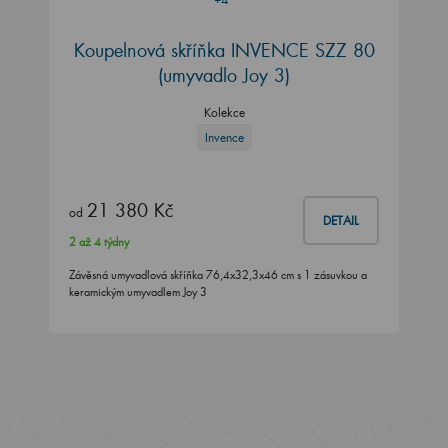
Koupelnová skříňka INVENCE SZZ 80
(umyvadlo Joy 3)
Kolekce
Invence
21 380 Kč
od
DETAIL
2 až 4 týdny
Závěsná umyvadlová skříňka 76,4x32,3x46 cm s 1 zásuvkou a
keramickým umyvadlem Joy 3