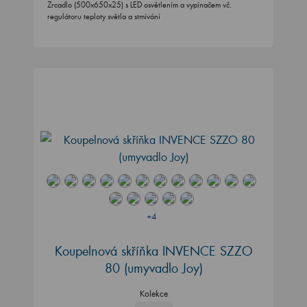
Zrcadlo (500x650x25) s LED osvětlením a vypínačem vč.
regulátoru teploty světla a stmívání
+4
Koupelnová skříňka INVENCE SZZO
80 (umyvadlo Joy)
Kolekce