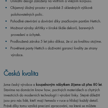
Unikátní design založený na vnitřním a vnějším korpusu.
Objemný úložný prostor v podobě 5 skleněných výškově
polohovatelných polic.
Pohodlné otevírání a dovírání díky značkovým pantům Hettich.
Možnost výroby skříňky v široké škále dekorů, barevných
provedení a úchytek.
Prodloužená záruka 5 let jako důkaz, že si za kvalitou stojíme.
Prověřené panty Hettich s doživotní garancí kvality ze strany
výrobce.
Česká kvalita
Jsme český výrobce a
koupelnovým nábytkem žijeme už přes 80 let
.
Stavíme na domácím know how, poctivých materiálech a chytrých
investicích do moderních technologií i výrobní linky. Stejně důležití
jsou pro nás lidé, kteří mají řemeslo v ruce a hlídají každý detail.
Právě díky tomu vzniká precizní zpracování, na které se můžete