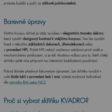
protože každá z polic je
výškově polohovatelná
.
Barevné úpravy
Vnitřní korpus skříně je vždy vyroben v
elegantním tmavém dekoru
,
který vytváří
designový kontrast k vnějšímu korpusu
. Ten lze vyrobit
hned v několika
základních dekorech
,
dřevodekorech
nebo
v
provedení HPL
. Právě HPL nabízí zvýšenou odolnost proti vodě a
mechanickému poškození, a je tak vhodnou volbou pro ty, kteří chtějí
skříňku ještě více připravit na intenzivní každodenní používání.
Pokud dáváte přednost lakovaným úpravám, lze skříňku vyrobit v
celé
škále laků v provedení lesk i mat
, včetně možnosti Individual
dle
vzorníku RAL nebo NCS
.
Proč si vybrat skříňku KVADRO?