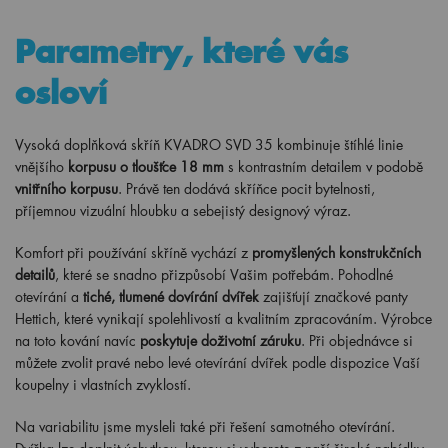
Parametry, které vás
osloví
Vysoká doplňková skříň KVADRO SVD 35 kombinuje štíhlé linie
vnějšího
korpusu o tloušťce 18 mm
s kontrastním detailem v podobě
vnitřního korpusu
. Právě ten dodává skříňce pocit bytelnosti,
příjemnou vizuální hloubku a sebejistý designový výraz.
Komfort při používání skříně vychází z
promyšlených konstrukčních
detailů
, které se snadno přizpůsobí Vašim potřebám. Pohodlné
otevírání a
tiché, tlumené dovírání dvířek
zajišťují značkové panty
Hettich, které vynikají spolehlivostí a kvalitním zpracováním. Výrobce
na toto kování navíc
poskytuje doživotní záruku
. Při objednávce si
můžete zvolit pravé nebo levé otevírání dvířek podle dispozice Vaší
koupelny i vlastních zvyklostí.
Na variabilitu jsme mysleli také při řešení samotného otevírání.