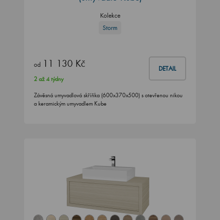
Kolekce
Storm
11 130 Kč
od
DETAIL
2 až 4 týdny
Závěsná umyvadlová skříňka (600x370x500) s otevřenou nikou
a keramickým umyvadlem Kube