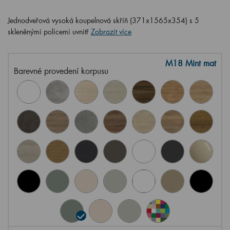
Jednodveřová vysoká koupelnová skříň (371x1565x354) s 5
skleněnými policemi uvnitř
Zobrazit více
M18 Mint mat
Barevné provedení korpusu