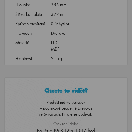
Hloubka
353 mm
Šířka kompletu
372 mm
Způsob otevírání
S úchytkou
Provedení
Dveřové
Materiál
LTD
MDF
Hmotnost
21 kg
Chcete to vidět?
Produkt máme vystaven
v podnikové prodejně Dřevojas
ve Svitavách. Přijďte se podívat..
Otevírací doba
Po, St a Pá 8-12 a 13-17 hod