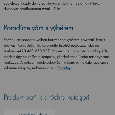
spolehnout každý den a za kterým si stojíme. Proto na skříňku
dostanete
prodlouženou záruku 5 let
.
Poradíme vám s výběrem
Potřebujete poradit s volbou barev nebo výběrem povrchu? Jsme tu
pro vás. Kontaktujte nás na e-mailu
info@drevojas.cz
nebo na
telefonu
+420 461 653 937
. Pro inspiraci navštivte náš
blog
, kde
najdete tipy na zařízení koupelny, přehled trendů nebo naše vybrané
realizace. A pokud hledáte odpovědi na konkrétní otázky spojené s
výběrem nábytku, mrkněte do naší
Poradny
.
Produkt patří do těchto kategorií
Koupelnové kolekce