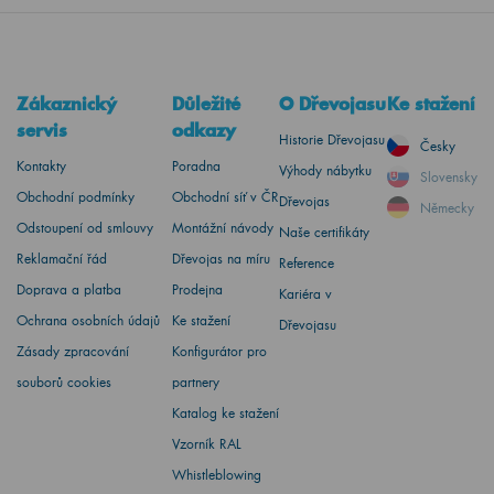
Zákaznický
Důležité
O Dřevojasu
Ke stažení
servis
odkazy
Historie Dřevojasu
Česky
Kontakty
Poradna
Výhody nábytku
Slovensky
Obchodní podmínky
Obchodní síť v ČR
Dřevojas
Německy
Odstoupení od smlouvy
Montážní návody
Naše certifikáty
Reklamační řád
Dřevojas na míru
Reference
Doprava a platba
Prodejna
Kariéra v
Ochrana osobních údajů
Ke stažení
Dřevojasu
Zásady zpracování
Konfigurátor pro
souborů cookies
partnery
Katalog ke stažení
Vzorník RAL
Whistleblowing