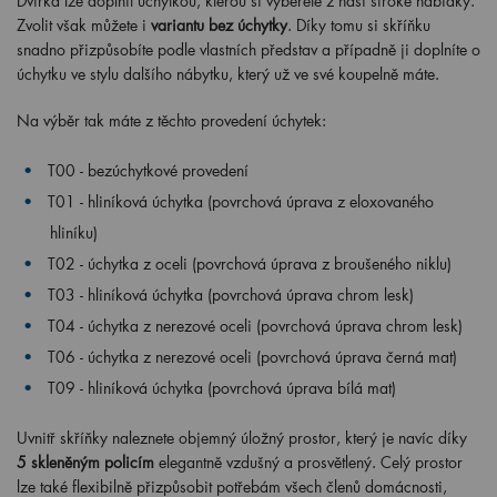
Dvířka lze doplnit úchytkou, kterou si vyberete z naší široké nabídky.
Zvolit však můžete i
variantu bez úchytky
. Díky tomu si skříňku
snadno přizpůsobíte podle vlastních představ a případně ji doplníte o
úchytku ve stylu dalšího nábytku, který už ve své koupelně máte.
Na výběr tak máte z těchto provedení úchytek:
T00 - bezúchytkové provedení
T01 - hliníková úchytka (povrchová úprava z eloxovaného
hliníku)
T02 - úchytka z oceli (povrchová úprava z broušeného niklu)
T03 - hliníková úchytka (povrchová úprava chrom lesk)
T04 - úchytka z nerezové oceli (povrchová úprava chrom lesk)
T06 - úchytka z nerezové oceli (povrchová úprava černá mat)
T09 - hliníková úchytka (povrchová úprava bílá mat)
Uvnitř skříňky naleznete objemný úložný prostor, který je navíc díky
5 skleněným policím
elegantně vzdušný a prosvětlený. Celý prostor
lze také flexibilně přizpůsobit potřebám všech členů domácnosti,