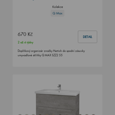
Kolekce
Q Max
670 Kč
DETAIL
2 až 4 týdny
Doplňkový organizér značky Hettich do spodní zásuvky
umyvadlové skříňky Q MAX SZZ2 55