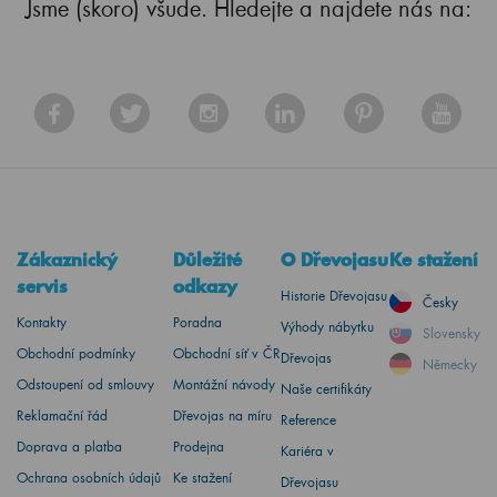
Jsme (skoro) všude. Hledejte a najdete nás na:
Zákaznický
Důležité
O Dřevojasu
Ke stažení
servis
odkazy
Historie Dřevojasu
Česky
Kontakty
Poradna
Výhody nábytku
Slovensky
Obchodní podmínky
Obchodní síť v ČR
Dřevojas
Německy
Odstoupení od smlouvy
Montážní návody
Naše certifikáty
Reklamační řád
Dřevojas na míru
Reference
Doprava a platba
Prodejna
Kariéra v
Ochrana osobních údajů
Ke stažení
Dřevojasu