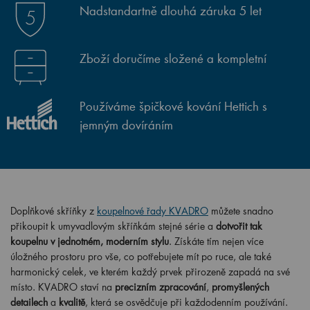
Nadstandartně dlouhá záruka 5 let
Zboží doručíme složené a kompletní
Používáme špičkové kování Hettich s
jemným dovíráním
Doplňkové skříňky z
koupelnové řady KVADRO
můžete snadno
přikoupit k umyvadlovým skříňkám stejné série a
dotvořit tak
koupelnu v jednotném, moderním stylu
. Získáte tím nejen více
úložného prostoru pro vše, co potřebujete mít po ruce, ale také
harmonický celek, ve kterém každý prvek přirozeně zapadá na své
místo. KVADRO staví na
precizním zpracování
,
promyšlených
detailech
a
kvalitě
, která se osvědčuje při každodenním používání.