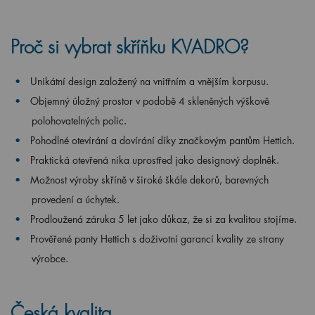
Proč si vybrat skříňku KVADRO?
Unikátní design založený na vnitřním a vnějším korpusu.
Objemný úložný prostor v podobě 4 skleněných výškově
polohovatelných polic.
Pohodlné otevírání a dovírání díky značkovým pantům Hettich.
Praktická otevřená nika uprostřed jako designový doplněk.
Možnost výroby skříně v široké škále dekorů, barevných
provedení a úchytek.
Prodloužená záruka 5 let jako důkaz, že si za kvalitou stojíme.
Prověřené panty Hettich s doživotní garancí kvality ze strany
výrobce.
Česká kvalita