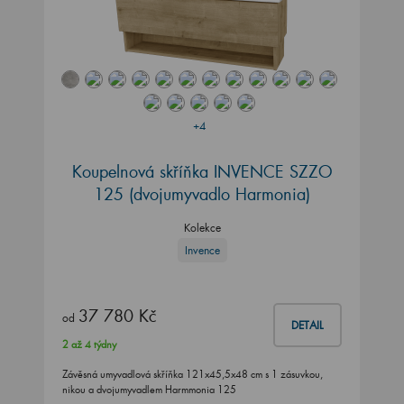
+4
Koupelnová skříňka INVENCE SZZO
125 (dvojumyvadlo Harmonia)
Kolekce
Invence
37 780 Kč
od
DETAIL
2 až 4 týdny
Závěsná umyvadlová skříňka 121x45,5x48 cm s 1 zásuvkou,
nikou a dvojumyvadlem Harmmonia 125