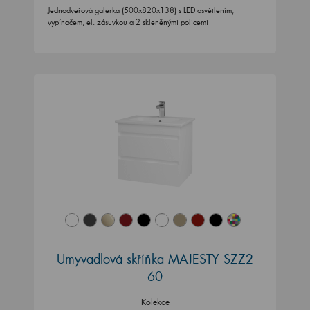
Jednodveřová galerka (500x820x138) s LED osvětlením,
vypínačem, el. zásuvkou a 2 skleněnými policemi
Umyvadlová skříňka MAJESTY SZZ2
60
Kolekce