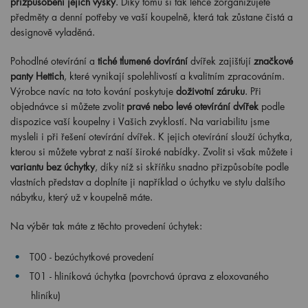
přizpůsobení jejich výšky
. Díky tomu si tak lehce zorganizujete
předměty a denní potřeby ve vaší koupelně, která tak zůstane čistá a
designově vyladěná.
Pohodlné otevírání a
tiché tlumené dovírání
dvířek zajišťují
značkové
panty Hettich
, které vynikají spolehlivostí a kvalitním zpracováním.
Výrobce navíc na toto kování poskytuje
doživotní záruku
. Při
objednávce si můžete zvolit
pravé nebo levé otevírání dvířek
podle
dispozice vaší koupelny i Vašich zvyklostí. Na variabilitu jsme
mysleli i při řešení otevírání dvířek. K jejich otevírání slouží úchytka,
kterou si můžete vybrat z naší široké nabídky. Zvolit si však můžete i
variantu bez úchytky
, díky níž si skříňku snadno přizpůsobíte podle
vlastních představ a doplníte ji například o úchytku ve stylu dalšího
nábytku, který už v koupelně máte.
Na výběr tak máte z těchto provedení úchytek:
T00 - bezúchytkové provedení
T01 - hliníková úchytka (povrchová úprava z eloxovaného
hliníku)