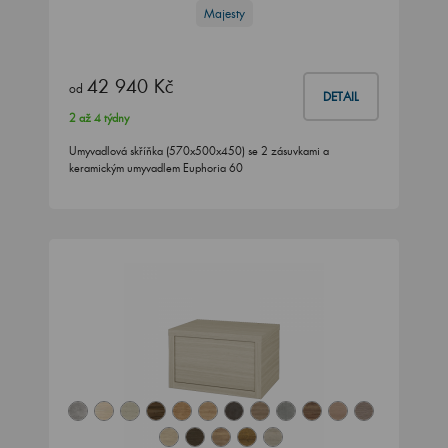
Majesty
42 940 Kč
od
DETAIL
2 až 4 týdny
Umyvadlová skříňka (570x500x450) se 2 zásuvkami a
keramickým umyvadlem Euphoria 60