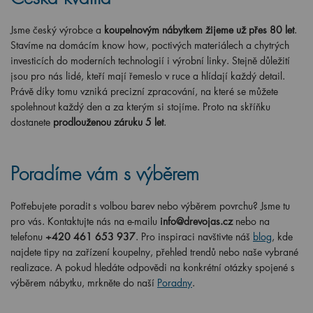
Jsme český výrobce a
koupelnovým nábytkem žijeme už přes 80 let
.
Stavíme na domácím know how, poctivých materiálech a chytrých
investicích do moderních technologií i výrobní linky. Stejně důležití
jsou pro nás lidé, kteří mají řemeslo v ruce a hlídají každý detail.
Právě díky tomu vzniká precizní zpracování, na které se můžete
spolehnout každý den a za kterým si stojíme. Proto na skříňku
dostanete
prodlouženou záruku 5 let
.
Poradíme vám s výběrem
Potřebujete poradit s volbou barev nebo výběrem povrchu? Jsme tu
pro vás. Kontaktujte nás na e-mailu
info@drevojas.cz
nebo na
telefonu
+420 461 653 937
. Pro inspiraci navštivte náš
blog
, kde
najdete tipy na zařízení koupelny, přehled trendů nebo naše vybrané
realizace. A pokud hledáte odpovědi na konkrétní otázky spojené s
výběrem nábytku, mrkněte do naší
Poradny
.