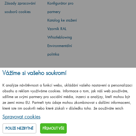
Zásady zpracování
Konfigurátor pro
souborů cookies
partnery
Katalog ke stažení
Vzorník RAL
Whistleblowing
Environmentální
politika
Vážíme si vašeho soukromí
K analýze návštěvnosti a funkcí webu, ukládání vašeho nastavení a personalizaci
Barbora Stoklasová
obsahu a reklam využíváme cookies. Informace o tom, jak náš web používáte,
sdílíme se svými partnery pro sociální média, inzerci a analýzy, kteří mohou být
Máte dotaz? Ptejte se
ze zemí mimo EU. Partneři tyto údaje mohou zkombinovat s dalšími informacemi,
které jste jim poskytli nebo které získali v důsledku toho, že používáte jejich
+420
461 653 937
služby.
Podrobné informace
Spravovat cookies
Po - Pá: 8-17 hod.
POUZE NEZBYTNÉ
PŘIJMOUT VŠE
info@drevojas.cz