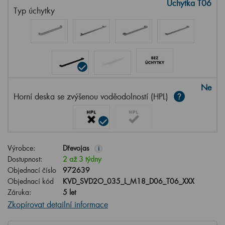
Úchytka T06
Typ úchytky
Ne
Horní deska se zvýšenou voděodolností (HPL)
Výrobce:
Dřevojas
i
Dostupnost:
2 až 3 týdny
Objednací číslo
972639
Objednací kód
KVD_SVD2O_035_L_M18_D06_T06_XXX
Záruka:
5 let
Zkopírovat detailní informace