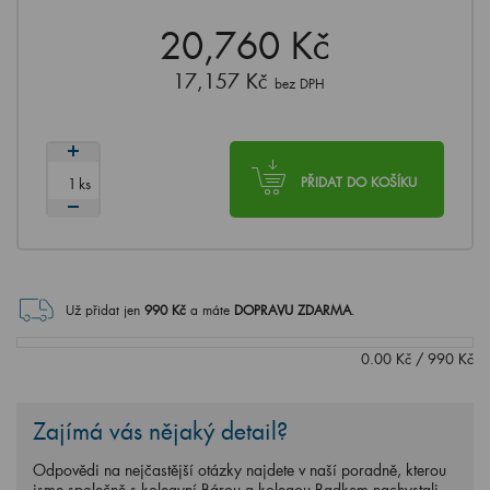
20,760 Kč
17,157 Kč
bez DPH
ks
PŘIDAT DO KOŠÍKU
Už přidat jen
990
Kč
a máte
DOPRAVU ZDARMA
.
0.00
Kč
/
990
Kč
Zajímá vás nějaký detail?
Odpovědi na nejčastější otázky najdete v naší poradně, kterou
jsme společně s kolegyní Bárou a kolegou Radkem nachystali.