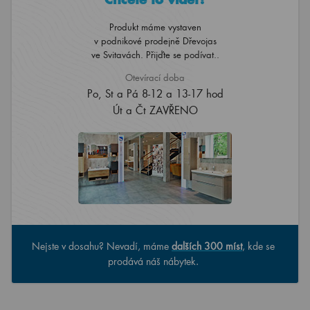
Produkt máme vystaven
v podnikové prodejně Dřevojas
ve Svitavách. Přijďte se podívat..
Otevírací doba
Po, St a Pá 8-12 a 13-17 hod
Út a Čt ZAVŘENO
Nejste v dosahu? Nevadí, máme
dalších 300 míst
, kde se
prodává náš nábytek.