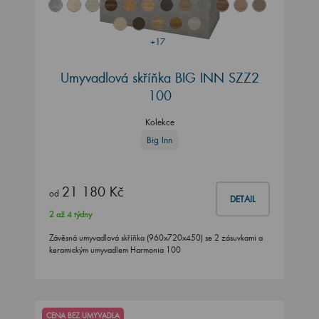
+17
Umyvadlová skříňka BIG INN SZZ2
100
Kolekce
Big Inn
21 180 Kč
od
DETAIL
2 až 4 týdny
Závěsná umyvadlová skříňka (960x720x450) se 2 zásuvkami a
keramickým umyvadlem Harmonia 100
CENA BEZ UMYVADLA