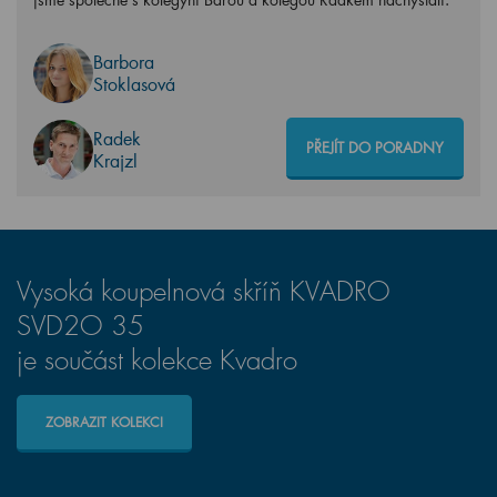
Barbora
Stoklasová
Radek
PŘEJÍT DO PORADNY
Krajzl
Vysoká koupelnová skříň KVADRO
SVD2O 35
je součást kolekce Kvadro
ZOBRAZIT KOLEKCI