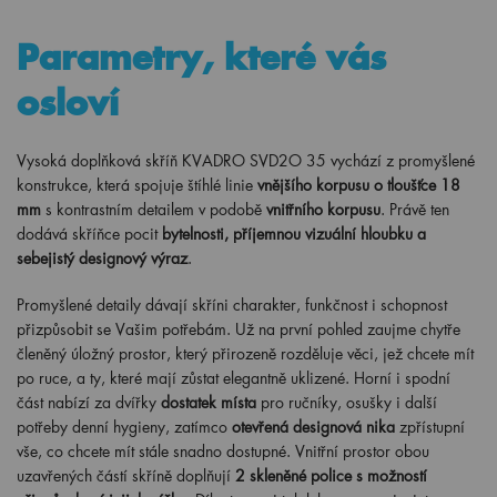
Parametry, které vás
osloví
Vysoká doplňková skříň KVADRO SVD2O 35 vychází z promyšlené
konstrukce, která spojuje štíhlé linie
vnějšího korpusu o tloušťce 18
mm
s kontrastním detailem v podobě
vnitřního korpusu
. Právě ten
dodává skříňce pocit
bytelnosti, příjemnou vizuální hloubku a
sebejistý designový výraz
.
Promyšlené detaily dávají skříni charakter, funkčnost i schopnost
přizpůsobit se Vašim potřebám. Už na první pohled zaujme chytře
členěný úložný prostor, který přirozeně rozděluje věci, jež chcete mít
po ruce, a ty, které mají zůstat elegantně uklizené. Horní i spodní
část nabízí za dvířky
dostatek místa
pro ručníky, osušky i další
potřeby denní hygieny, zatímco
otevřená designová nika
zpřístupní
vše, co chcete mít stále snadno dostupné. Vnitřní prostor obou
uzavřených částí skříně doplňují
2 skleněné police s možností