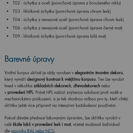
T02 - úchytka z oceli (povrchová úprava z broušeného niklu)
T03 - hliníková úchytka (povrchová úprava chrom lesk)
T04 - úchytka z nerezové oceli (povrchová úprava chrom lesk)
T06 - úchytka z nerezové oceli (povrchová úprava černá mat)
T09 - hliníková úchytka (povrchová úprava bílá mat)
Barevné úpravy
Vnitřní korpus skříně je vždy vyroben v
elegantním tmavém dekoru
,
který vytváří
designový kontrast k vnějšímu korpusu
. Ten lze vyrobit
hned v několika
základních dekorech
,
dřevodekorech
nebo
v
provedení HPL
. Právě HPL nabízí zvýšenou odolnost proti vodě a
mechanickému poškození, a je tak vhodnou volbou pro ty, kteří chtějí
skříňku ještě více připravit na intenzivní každodenní používání.
Pokud dáváte přednost lakovaným úpravám, lze skříňku vyrobit v
celé
škále laků v provedení lesk i mat
, včetně možnosti Individual
dle
vzorníku RAL nebo NCS
.