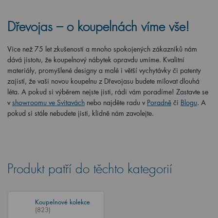
Dřevojas – o koupelnách víme vše!
Více než 75 let zkušeností a mnoho spokojených zákazníků nám
dává jistotu, že koupelnový nábytek opravdu umíme. Kvalitní
materiály, promyšlené designy a malé i větší vychytávky či patenty
zajistí, že vaši novou koupelnu z Dřevojasu budete milovat dlouhá
léta. A pokud si výběrem nejste jisti, rádi vám poradíme! Zastavte se
v
showroomu ve Svitavách
nebo najděte radu v
Poradně
či
Blogu
. A
pokud si stále nebudete jisti, klidně nám zavolejte.
Produkt patří do těchto kategorií
Koupelnové kolekce
(823)