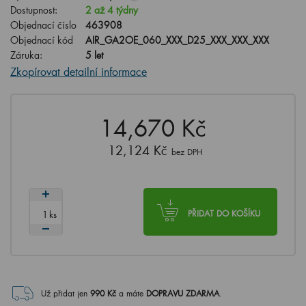
Dostupnost:
2 až 4 týdny
Objednací číslo
463908
Objednací kód
AIR_GA2OE_060_XXX_D25_XXX_XXX_XXX
Záruka:
5 let
Zkopírovat detailní informace
14,670 Kč
12,124 Kč
bez DPH
ks
PŘIDAT DO KOŠÍKU
Už přidat jen
990
Kč
a máte
DOPRAVU ZDARMA
.