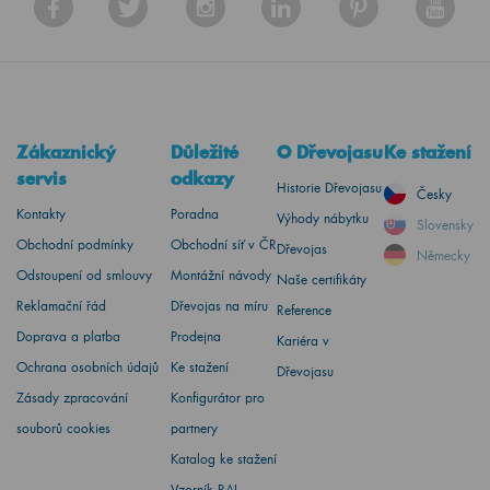
Zákaznický
Důležité
O Dřevojasu
Ke stažení
servis
odkazy
Historie Dřevojasu
Česky
Kontakty
Poradna
Výhody nábytku
Slovensky
Obchodní podmínky
Obchodní síť v ČR
Dřevojas
Německy
Odstoupení od smlouvy
Montážní návody
Naše certifikáty
Reklamační řád
Dřevojas na míru
Reference
Doprava a platba
Prodejna
Kariéra v
Ochrana osobních údajů
Ke stažení
Dřevojasu
Zásady zpracování
Konfigurátor pro
souborů cookies
partnery
Katalog ke stažení
Vzorník RAL