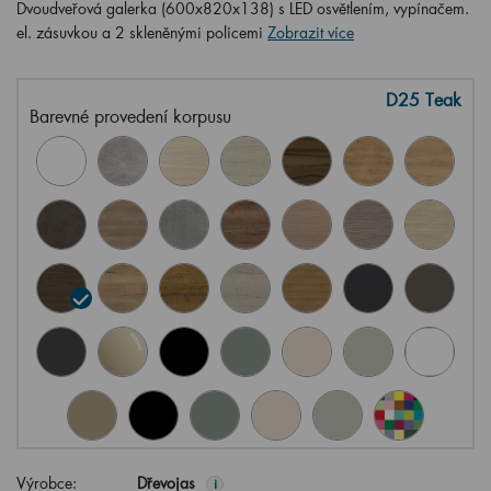
Dvoudveřová galerka (600x820x138) s LED osvětlením, vypínačem.
el. zásuvkou a 2 skleněnými policemi
Zobrazit více
D25 Teak
Barevné provedení korpusu
Výrobce:
Dřevojas
i