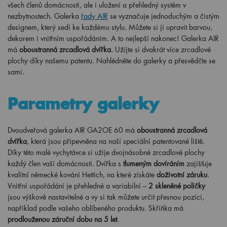
všech členů domácnosti, ale i uložení a přehledný systém v
nezbytnostech. Galerka
řady AIR
se vyznačuje jednoduchým a čistým
designem, který sedí ke každému stylu. Můžete si ji upravit barvou,
dekorem i vnitřním uspořádáním. A to nejlepší nakonec! Galerka AIR
má
oboustranná zrcadlová dvířka
. Užijte si dvakrát více zrcadlové
plochy díky našemu patentu. Nahlédněte do galerky a přesvědčte se
sami.
Parametry galerky
Dvoudveřová galerka AIR GA2OE 60 má
oboustranná zrcadlová
dvířka
, která jsou připevněna na naší speciální patentované liště.
Díky této malé vychytávce si užije dvojnásobné zrcadlové plochy
každý člen vaší domácnosti. Dvířka s
tlumeným dovíráním
zajišťuje
kvalitní německé kování Hettich, na které získáte
doživotní záruku
.
Vnitřní uspořádání je přehledné a variabilní –
2 skleněné poličky
jsou výškově nastavitelné a vy si tak můžete určit přesnou pozici,
například podle vašeho oblíbeného produktu. Skříňka má
prodlouženou záruční dobu na 5 let
.