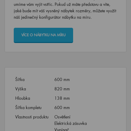
umíme vám vyjít vstříc. Pokud už máte představu a víte,
jaké bude mít váš vysněný nábytek rozměry, můžete využít
náš jedinečný konfigurátor nábytku na míru.
VÍCE O NÁBYTKU NA MÍRU
Šířka
600 mm
Výška
820 mm
Hloubka
138 mm
Šířka kompletu
600 mm
Vlastnosti produktu
Osvětlení
Elektrická zásuvka
Vypínač