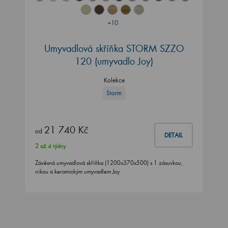
+10
Umyvadlová skříňka STORM SZZO
120 (umyvadlo Joy)
Kolekce
Storm
21 740 Kč
od
DETAIL
2 až 4 týdny
Závěsná umyvadlová skříňka (1200x370x500) s 1 zásuvkou,
nikou a keramickým umyvadlem Joy