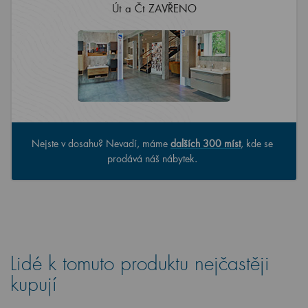
Út a Čt ZAVŘENO
Nejste v dosahu? Nevadí, máme
dalších 300 míst
, kde se
prodává náš nábytek.
Lidé k tomuto produktu nejčastěji
kupují