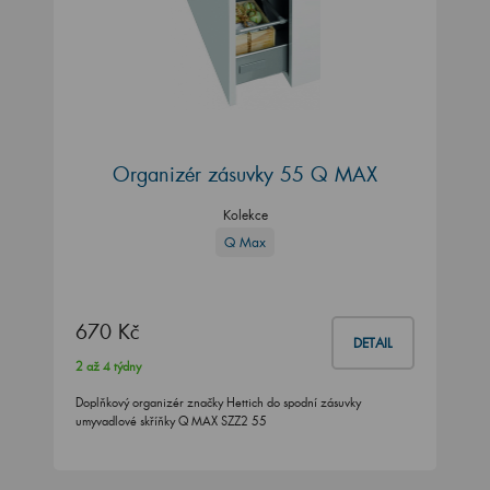
Organizér zásuvky 55 Q MAX
Kolekce
Q Max
670 Kč
DETAIL
2 až 4 týdny
Doplňkový organizér značky Hettich do spodní zásuvky
umyvadlové skříňky Q MAX SZZ2 55