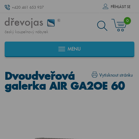
PŘÍHLÁSIT SE
+420 461 653 937
0
český koupelnový nábytek
MENU
Dvoudveřová
Vytisknout stránku
galerka AIR GA2OE 60