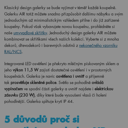
Klasický design galerky se bude vyjímat v téměř každé koupelně.
Galerku AIR totiž můžete snadno přizpůsobit dalšímu nábytku a svým
jednoduchým až minimalistickým vzhledem přilne i do již zařízené
koupelny. Pokud však vybavujete novou koupelnu, prohlédněte si
naše
umyvadlové skříňky
. Jednoduchý design galerky AIR můžete
kombinovat se skříňkami všech našich kolekcí. Vyberte si z mnoha
dekorů, dřevodekorů i barevných odstínů z
nekonečného vzorníku
RAL/NCS
.
Integrované LED osvětlení je překryto mléčným pískovaným sklem a
jeho
výkon 11,5 W
zajistí dostatečné osvětlení i v prostorných
koupelnách. Galerka je navíc
osvětlena i uvnitř
a příjemně
tak
prosvětluje skleněné police
. Světlo se pohodlně
ovládá
vypínačem
ve spodní části galerky a uvnitř najdete i
elektrickou
zásuvku (230 W)
, díky které bude vysoušení vlasů či holení
pohodlnější. Galerka splňuje krytí IP 44.
5 důvodů proč si