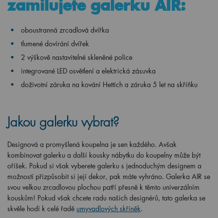
zamilujete galerku AIR:
oboustranná zrcadlová dvířka
tlumené dovírání dvířek
2 výškově nastavitelné skleněné police
integrované LED osvětlení a elektrická zásuvka
doživotní záruka na kování Hettich a záruka 5 let na skříňku
Jakou galerku vybrat?
Designová a promyšlená koupelna je sen každého. Avšak
kombinovat galerku a další kousky nábytku do koupelny může být
oříšek. Pokud si však vyberete galerku s jednoduchým designem a
možností přizpůsobit si její dekor, pak máte vyhráno. Galerka AIR se
svou velkou zrcadlovou plochou patří přesně k těmto univerzálním
kouskům! Pokud však chcete radu našich designérů, tato galerka se
skvěle hodí k celé řadě
umyvadlových skříněk
.