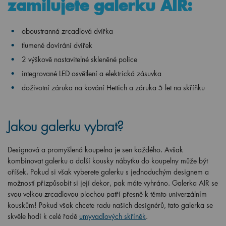
zamilujete galerku AIR:
oboustranná zrcadlová dvířka
tlumené dovírání dvířek
2 výškově nastavitelné skleněné police
integrované LED osvětlení a elektrická zásuvka
doživotní záruka na kování Hettich a záruka 5 let na skříňku
Jakou galerku vybrat?
Designová a promyšlená koupelna je sen každého. Avšak
kombinovat galerku a další kousky nábytku do koupelny může být
oříšek. Pokud si však vyberete galerku s jednoduchým designem a
možností přizpůsobit si její dekor, pak máte vyhráno. Galerka AIR se
svou velkou zrcadlovou plochou patří přesně k těmto univerzálním
kouskům! Pokud však chcete radu našich designérů, tato galerka se
skvěle hodí k celé řadě
umyvadlových skříněk
.