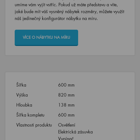
umíme vám vyjít vstříc. Pokud už máte představu a víte,
jaké bude mít váš vysněný nábytek rozměry, můžete využít
náš jedinečný konfigurátor nábytku na míru.
VÍCE O NÁBYTKU NA MÍRU
Šířka
600 mm
Výška
820 mm
Hloubka
138 mm
Šířka kompletu
600 mm
Vlastnosti produktu
Osvětlení
Elektrická zásuvka
Vypínač