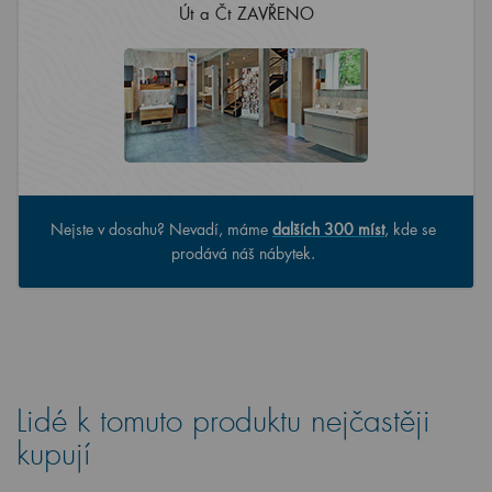
Út a Čt ZAVŘENO
Nejste v dosahu? Nevadí, máme
dalších 300 míst
, kde se
prodává náš nábytek.
Lidé k tomuto produktu nejčastěji
kupují