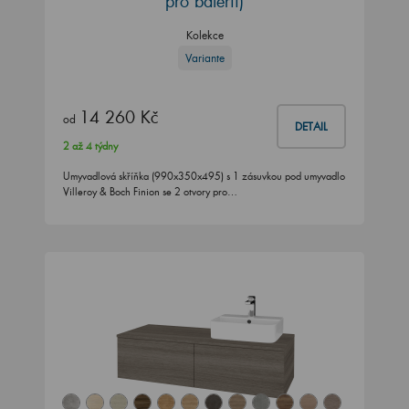
pro baterii)
Kolekce
Variante
14 260 Kč
od
DETAIL
2 až 4 týdny
Umyvadlová skříňka (990x350x495) s 1 zásuvkou pod umyvadlo
Villeroy & Boch Finion se 2 otvory pro…