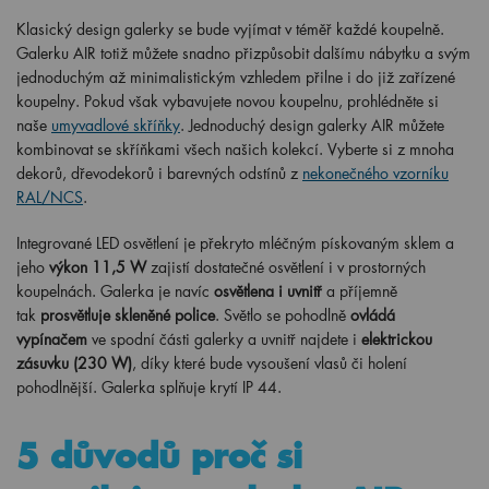
Klasický design galerky se bude vyjímat v téměř každé koupelně.
Galerku AIR totiž můžete snadno přizpůsobit dalšímu nábytku a svým
jednoduchým až minimalistickým vzhledem přilne i do již zařízené
koupelny. Pokud však vybavujete novou koupelnu, prohlédněte si
naše
umyvadlové skříňky
. Jednoduchý design galerky AIR můžete
kombinovat se skříňkami všech našich kolekcí. Vyberte si z mnoha
dekorů, dřevodekorů i barevných odstínů z
nekonečného vzorníku
RAL/NCS
.
Integrované LED osvětlení je překryto mléčným pískovaným sklem a
jeho
výkon 11,5 W
zajistí dostatečné osvětlení i v prostorných
koupelnách. Galerka je navíc
osvětlena i uvnitř
a příjemně
tak
prosvětluje skleněné police
. Světlo se pohodlně
ovládá
vypínačem
ve spodní části galerky a uvnitř najdete i
elektrickou
zásuvku (230 W)
, díky které bude vysoušení vlasů či holení
pohodlnější. Galerka splňuje krytí IP 44.
5 důvodů proč si