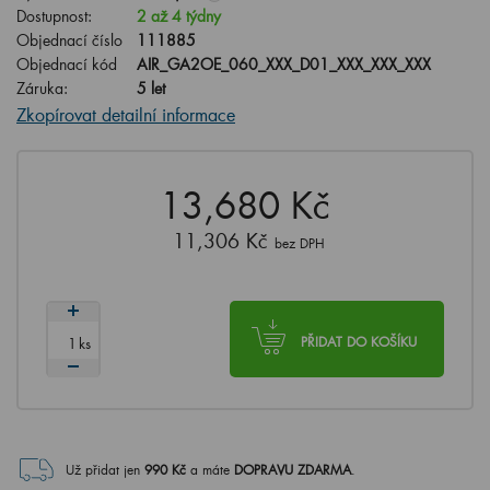
Dostupnost:
2 až 4 týdny
Objednací číslo
111885
Objednací kód
AIR_GA2OE_060_XXX_D01_XXX_XXX_XXX
Záruka:
5 let
Zkopírovat detailní informace
13,680 Kč
11,306 Kč
bez DPH
ks
PŘIDAT DO KOŠÍKU
Už přidat jen
990
Kč
a máte
DOPRAVU ZDARMA
.