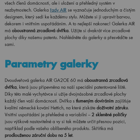
všech členů domácnosti, ale i uložení a přehledný systém v
nezbytnostech. Galerka
řady AIR
se vyznačuje jednoduchým a čistým
designem, který sedí ke každému stylu. Můžete si ji upravit barvou,
dekorem i vnitřním uspořádáním. A to nejlepší nakonec! Galerka AIR
má
oboustranná zrcadlová dvířka
. Užijte si dvakrát více zrcadlové
plochy díky našemu patentu. Nahlédněte do galerky a přesvědčte se
sami.
Parametry galerky
Dvoudveřová galerka AIR GA2OE 60 má
oboustranná zrcadlová
dvířka
, která jsou připevněna na naší speciální patentované liště.
Díky této malé vychytávce si užije dvojnásobné zrcadlové plochy
každý člen vaší domácnosti. Dvířka s
tlumeným dovíráním
zajišťuje
kvalitní německé kování Hettich, na které získáte
doživotní záruku
.
Vnitřní uspořádání je přehledné a variabilní –
2 skleněné poličky
jsou výškově nastavitelné a vy si tak můžete určit přesnou pozici,
například podle vašeho oblíbeného produktu. Skříňka má
prodlouženou záruční dobu na 5 let
.