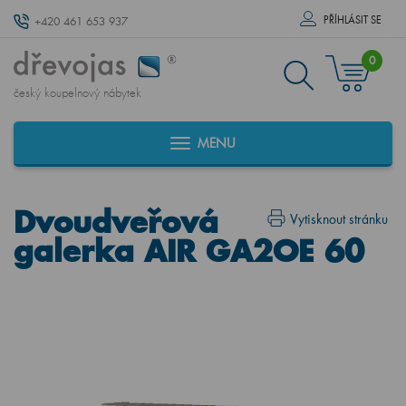
PŘÍHLÁSIT SE
+420 461 653 937
0
český koupelnový nábytek
MENU
Dvoudveřová
Vytisknout stránku
galerka AIR GA2OE 60