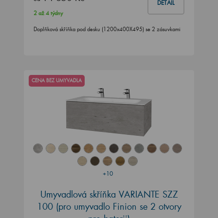
DETAIL
2 až 4 týdny
Doplňková skříňka pod desku (1200x400X495) se 2 zásuvkami
CENA BEZ UMYVADLA
+10
Umyvadlová skříňka VARIANTE SZZ
100
(pro umyvadlo Finion se 2 otvory