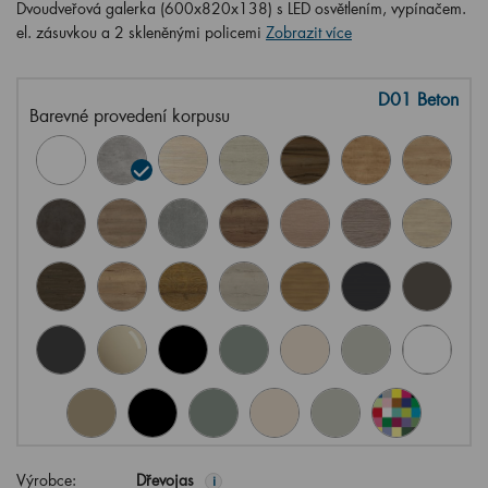
Dvoudveřová galerka (600x820x138) s LED osvětlením, vypínačem.
el. zásuvkou a 2 skleněnými policemi
Zobrazit více
D01 Beton
Barevné provedení korpusu
Výrobce:
Dřevojas
i