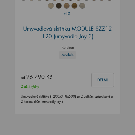
+10
Umyvadlová skříňka MODULE SZZ12
120
(umyvadlo Joy 3)
Kolekce
Module
26 490 Kč
od
DETAIL
2 až 4 týdny
Umyvadlová skříňka (1200x318x500) se 2 velkými zásuvkami a
2 keramickými umyvadly Joy 3