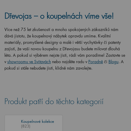
Dřevojas – o koupelnách víme vše!
Více než 75 let zkušeností a mnoho spokojených zákazníků nám
dává jistotu, že koupelnový nábytek opravdu umíme. Kvalitní
materiály, promyšlené designy a malé i větší vychytávky či patenty
zajistí, že vaši novou koupelnu z Dřevojasu budete milovat dlouhá
léta. A pokud si výběrem nejste jisti, rádi vám poradíme! Zastavte se
v
showroomu ve Svitavách
nebo najděte radu v
Poradně
či
Blogu
. A
pokud si stále nebudete jisti, klidně nám zavolejte.
Produkt patří do těchto kategorií
Koupelnové kolekce
(823)