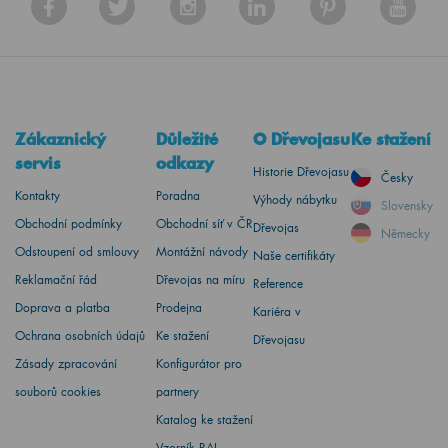
Zákaznický
Důležité
O Dřevojasu
Ke stažení
servis
odkazy
Historie Dřevojasu
Česky
Kontakty
Poradna
Výhody nábytku
Slovensky
Obchodní podmínky
Obchodní síť v ČR
Dřevojas
Německy
Odstoupení od smlouvy
Montážní návody
Naše certifikáty
Reklamační řád
Dřevojas na míru
Reference
Doprava a platba
Prodejna
Kariéra v
Ochrana osobních údajů
Ke stažení
Dřevojasu
Zásady zpracování
Konfigurátor pro
souborů cookies
partnery
Katalog ke stažení
Vzorník RAL