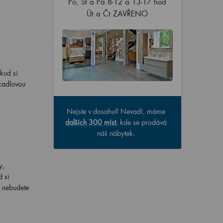
Po, St a Pá 8-12 a 13-17 hod
Út a Čt ZAVŘENO
kud si
rcadlovou
Nejste v dosahu? Nevadí, máme
dalších 300 míst
, kde se prodává
náš nábytek.
y,
d si
e nebudete