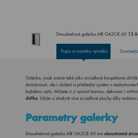
Dvoudveřová galerka AIR GA2OE 60
13 6
Popis a rozměry výrobku
Souvisejí
Galerka, jinak zvaná také jako zrcadlová koupelnová skříň
domácnosti, ale i uložení a přehledný systém v nezbytnostec
každému stylu. Můžete si ji upravit barvou, dekorem i vnit
dvířka
. Užijte si dvakrát více zrcadlové plochy díky našemu
Parametry galerky
Dvoudveřová galerka AIR GA2OE 60 má
oboustranná zrcad