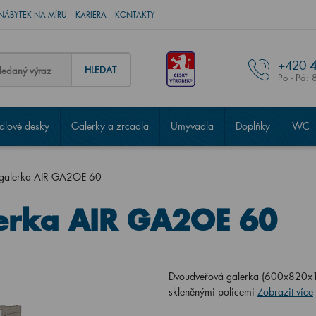
NÁBYTEK NA MÍRU
KARIÉRA
KONTAKTY
+420
4
HLEDAT
Po - Pá: 
lové desky
Galerky a zrcadla
Umyvadla
Doplňky
WC
 galerka AIR GA2OE 60
erka AIR GA2OE 60
Dvoudveřová galerka (600x820x13
skleněnými policemi
Zobrazit více