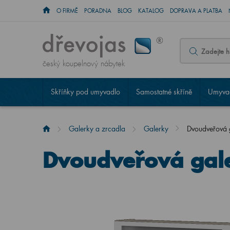
O FIRMĚ
PORADNA
BLOG
KATALOG
DOPRAVA A PLATBA
český koupelnový nábytek
Skříňky pod umyvadlo
Samostatné skříně
Umyvad
Galerky a zrcadla
Galerky
Dvoudveřová
Dvoudveřová gal