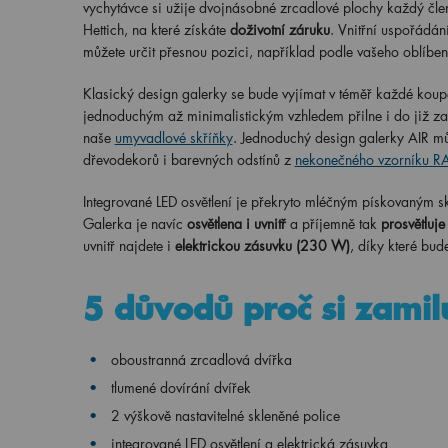
vychytávce si užije dvojnásobné zrcadlové plochy každý čle
Hettich, na které získáte
doživotní záruku
. Vnitřní uspořádán
můžete určit přesnou pozici, například podle vašeho oblíb
Klasický design galerky se bude vyjímat v téměř každé koup
jednoduchým až minimalistickým vzhledem přilne i do již za
naše
umyvadlové skříňky
. Jednoduchý design galerky AIR mů
dřevodekorů i barevných odstínů z
nekonečného vzorníku 
Integrované LED osvětlení je překryto mléčným pískovaným s
Galerka je navíc
osvětlena i uvnitř
a příjemně tak
prosvětluje
uvnitř najdete i
elektrickou zásuvku (230 W)
, díky které bud
5 důvodů proč si zamil
oboustranná zrcadlová dvířka
tlumené dovírání dvířek
2 výškově nastavitelné skleněné police
integrované LED osvětlení a elektrická zásuvka