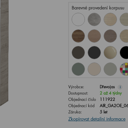
Barevné provedení korpusu
Výrobce:
Dřevojas
i
Dostupnost:
2 až 4 týdny
Objednací číslo
111922
Objednací kód
AIR_GA2OE_06
Záruka:
5 let
Zkopírovat detailní informace