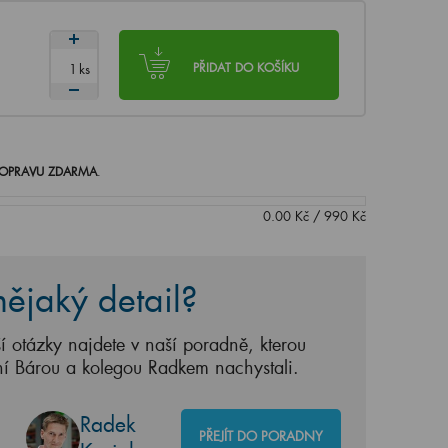
ks
PŘIDAT DO KOŠÍKU
OPRAVU ZDARMA
.
0.00
Kč
/
990
Kč
ějaký detail?
í otázky najdete v naší poradně, kterou
ní Bárou a kolegou Radkem nachystali.
Radek
PŘEJÍT DO PORADNY