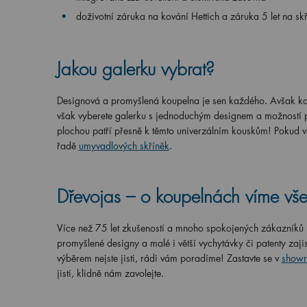
doživotní záruka na kování Hettich a záruka 5 let na sk
Jakou galerku vybrat?
Designová a promyšlená koupelna je sen každého. Avšak kom
však vyberete galerku s jednoduchým designem a možností př
plochou patří přesně k těmto univerzálním kouskům! Pokud vš
řadě
umyvadlových skříněk
.
Dřevojas – o koupelnách víme vše
Více než 75 let zkušeností a mnoho spokojených zákazníků n
promyšlené designy a malé i větší vychytávky či patenty zaji
výběrem nejste jisti, rádi vám poradíme! Zastavte se v
showr
jisti, klidně nám zavolejte.