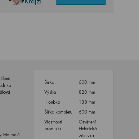
Krajzl
 členů
Šířka
600 mm
edí ke
dlová
Výška
820 mm
Hloubka
138 mm
Šířka kompletu
600 mm
Vlastnosti
Osvětlení
produktu
Elektrická
y této malé
zásuvka