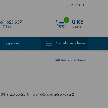
PŘÍHLÁSIT SE
0
0 Kč
61 653 937
8-17 hod.
s DPH
Výprodej
Koupelnové kolekce
Vytisknout stránku
8) s LED osvětlením, vypínačem. el. zásuvkou a 2