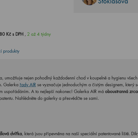
Stoklasová
80 Kč s DPH
,
2 až 4 týdny
cí produkty
ka, umožňuje nejen pohodlný každodenní chod v koupelně a hygienu všech
h. Galerka
řady AIR
se vyznačuje jednoduchým a čistým designem, který s
řním uspořádáním. A to nejlepší nakonec! Galerka AIR má
oboustranná zrca
 patentu. Nahlédněte do galerky a přesvědčte se sami.
lová dvířka
, která jsou připevněna na naší speciální patentované liště. Dík