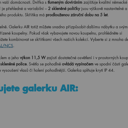
n vaší domácnosti. Dvířka s
tlumeným dovíráním
zajišťuje kvalitní německé
í je přehledné a variabilní –
2 skleněné poličky
jsou výškově nastavitelné a 
eného produktu. Skříňka má
prodlouženou záruční dobu na 5 let
.
elně. Galerku AIR totiž můžete snadno přizpůsobit dalšímu nábytku a svým
řízené koupelny. Pokud však vybavujete novou koupelnu, prohlédněte si
žete kombinovat se skříňkami všech našich kolekcí. Vyberte si z mnoha d
RAL/NCS
.
klem a jeho
výkon 11,5 W
zajistí dostatečné osvětlení i v prostorných kou
 skleněné police
. Světlo se pohodlně
ovládá vypínačem
ve spodní části gal
e vysoušení vlasů či holení pohodlnější. Galerka splňuje krytí IP 44.
ujete galerku AIR: