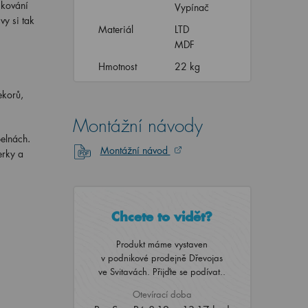
 kování
Vypínač
vy si tak
Materiál
LTD
MDF
Hmotnost
22 kg
ekorů,
Montážní návody
pelnách.
Montážní návod
erky a
Chcete to vidět?
Produkt máme vystaven
v podnikové prodejně Dřevojas
ve Svitavách. Přijďte se podívat..
Otevírací doba