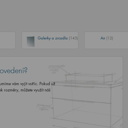
Galerky a zrcadla
(143)
Air
(12)
rovedení?
míme vám vyjít vstříc. Pokud už
ek rozměry, můžete využít náš