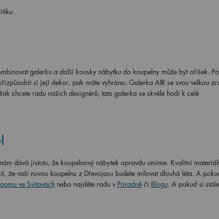
říňku
binovat galerku a další kousky nábytku do koupelny může být oříšek. Po
izpůsobit si její dekor, pak máte vyhráno. Galerka AIR se svou velkou z
ak chcete radu našich designérů, tato galerka se skvěle hodí k celé
!
ám dává jistotu, že koupelnový nábytek opravdu umíme. Kvalitní materiál
stí, že vaši novou koupelnu z Dřevojasu budete milovat dlouhá léta. A poku
oomu ve Svitavách
nebo najděte radu v
Poradně
či
Blogu
. A pokud si stál