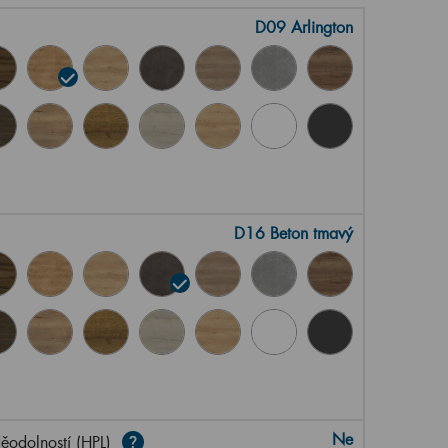
D09 Arlington
D16 Beton tmavý
Ne
ěodolností (HPL)