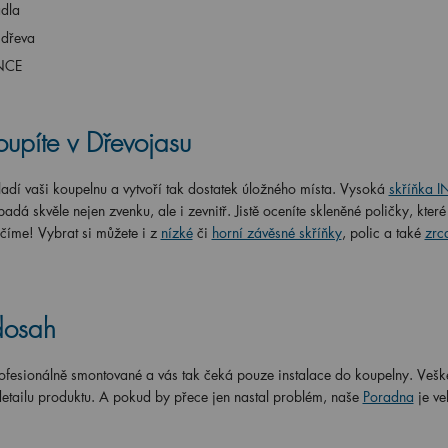
adla
 dřeva
ENCE
upíte v Dřevojasu
adí vaši koupelnu a vytvoří tak dostatek úložného místa. Vysoká
skříňka 
adá skvěle nejen zvenku, ale i zevnitř. Jistě oceníte skleněné poličky, kter
číme! Vybrat si můžete i z
nízké
či
horní závěsné skříňky
, polic a také
zrc
dosah
ofesionálně smontované a vás tak čeká pouze instalace do koupelny. Vešk
detailu produktu. A pokud by přece jen nastal problém, naše
Poradna
je ve