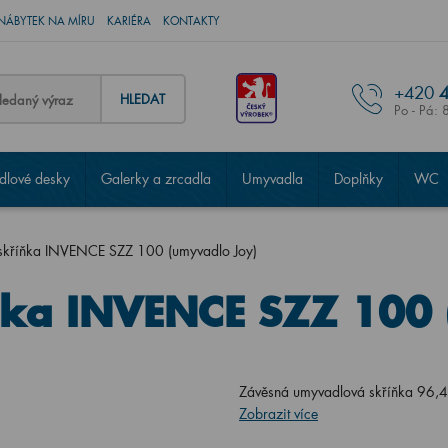
NÁBYTEK NA MÍRU
KARIÉRA
KONTAKTY
+420
4
HLEDAT
Po - Pá: 
lové desky
Galerky a zrcadla
Umyvadla
Doplňky
WC
skříňka INVENCE SZZ 100 (umyvadlo Joy)
ňka INVENCE SZZ 100 
Závěsná umyvadlová skříňka 96,
Zobrazit více