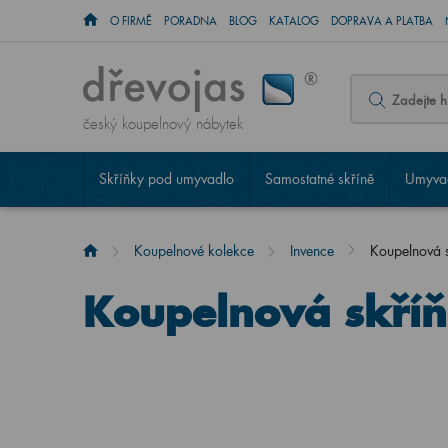
O FIRMĚ
PORADNA
BLOG
KATALOG
DOPRAVA A PLATBA
český koupelnový nábytek
Skříňky pod umyvadlo
Samostatné skříně
Umyvad
Koupelnové kolekce
Invence
Koupelnová 
Koupelnová skří