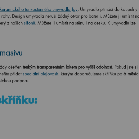
keramického tenkostěnného umyvadla Joy
. Umyvadlo přináší do koupelny 
i rohy.
Design umyvadla neruší žádný otvor pro baterii. Můžete ji umístit na
erý z našich
sifonů
.
Můžete ji umístit na stěnu i na desku. K umyvadlu lze
 masivu
ždy ošetřen
tenkým transparentním lakem pro vyšší odolnost
. Pokud jste si
eňte přidat
speciální olejovosk
, kterým doporučujeme skříňku po
6 měsící
znickou podporu.
skříňku: