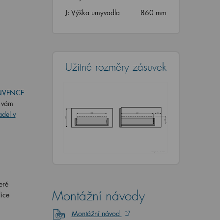
J: Výška umyvadla
860 mm
Užitné rozměry zásuvek
INVENCE
é vám
adel v
eré
Montážní návody
lice
Montážní návod