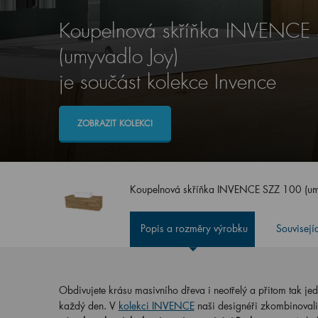
Koupelnová skříňka INVENCE
(umyvadlo Joy)
je součást kolekce Invence
ZOBRAZIT KOLEKCI
Koupelnová skříňka INVENCE SZZ 100 (um
Popis a rozměry výrobku
Souvisejí
Obdivujete krásu masivního dřeva i neotřelý a přitom tak j
každý den. V
kolekci INVENCE
naši designéři zkombinovali