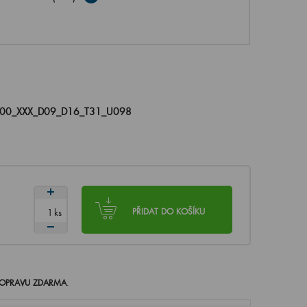
100_XXX_D09_D16_T31_U098
ks
PŘIDAT DO KOŠÍKU
OPRAVU ZDARMA
.