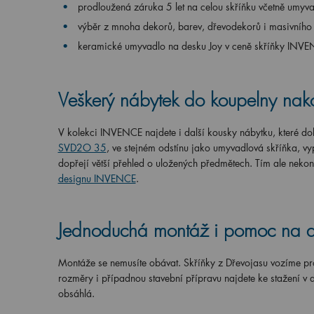
prodloužená záruka 5 let na celou skříňku včetně umyv
výběr z mnoha dekorů, barev, dřevodekorů i masivního
keramické umyvadlo na desku Joy v ceně skříňky INV
Veškerý nábytek do koupelny nako
V kolekci INVENCE najdete i další kousky nábytku, které dol
SVD2O 35
, ve stejném odstínu jako umyvadlová skříňka, vyp
dopřejí větší přehled o uložených předmětech. Tím ale nekon
designu INVENCE
.
Jednoduchá montáž i pomoc na 
Montáže se nemusíte obávat. Skříňky z Dřevojasu vozíme pr
rozměry i případnou stavební přípravu najdete ke stažení v 
obsáhlá.