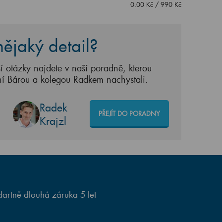
0.00
Kč
/
990
Kč
ějaký detail?
í otázky najdete v naší poradně, kterou
ní Bárou a kolegou Radkem nachystali.
Radek
PŘEJÍT DO PORADNY
Krajzl
artně dlouhá záruka 5 let