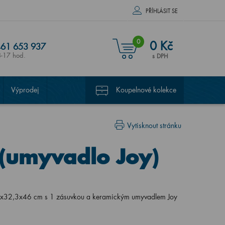
PŘÍHLÁSIT SE
0
0 Kč
61 653 937
8-17 hod.
s DPH
Výprodej
Koupelnové kolekce
Vytisknout stránku
(umyvadlo Joy)
4x32,3x46 cm s 1 zásuvkou a keramickým umyvadlem Joy