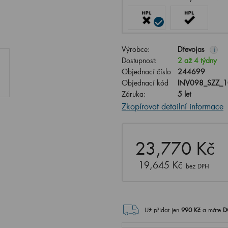
Výrobce:
Dřevojas
i
Dostupnost:
2 až 4 týdny
Objednací číslo
244699
Objednací kód
INV098_SZZ_
Záruka:
5 let
Zkopírovat detailní informace
23,770 Kč
19,645 Kč
bez DPH
Už přidat jen
990
Kč
a máte
D