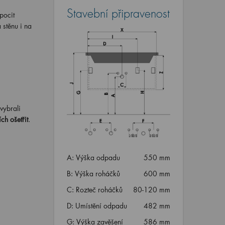
Stavební připravenost
pocit
 stěnu i na
 vybrali
ch ošetřit
.
A: Výška odpadu
550 mm
B: Výška roháčků
600 mm
C: Rozteč roháčků
80-120 mm
D: Umístění odpadu
482 mm
G: Výška zavěšení
586 mm