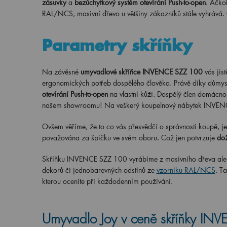
zásuvky
a
bezúchytkový systém otevírání Push-to-open
. Ačko
RAL/NCS, masivní dřevo u většiny zákazníků stále vyhrává. 
Parametry skříňky
Na závěsné
umyvadlové skříňce INVENCE SZZ 100
vás jis
ergonomických potřeb dospělého člověka. Právě díky důmysl
otevírání Push-to-open
na vlastní kůži. Dospělý člen domácnos
našem showroomu! Na veškerý koupelnový nábytek INVENC
Ovšem věříme, že to co vás přesvědčí o správnosti koupě, je 
považována za špičku ve svém oboru. Což jen potvrzuje
dož
Skříňku INVENCE SZZ 100 vyrábíme z masivního dřeva ale v
dekorů či jednobarevných odstínů ze
vzorníku RAL/NCS
. T
kterou oceníte při každodenním používání.
Umyvadlo Joy v ceně skříňky IN