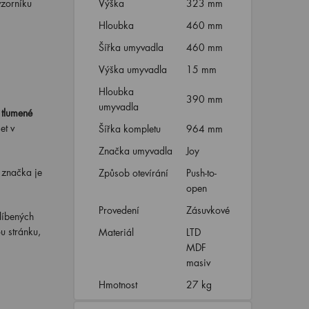
vzorníku
Výška
323 mm
Hloubka
460 mm
Šířka umyvadla
460 mm
Výška umyvadla
15 mm
Hloubka
390 mm
umyvadla
tlumené
et v
Šířka kompletu
964 mm
Značka umyvadla
Joy
 značka je
Způsob otevírání
Push-to-
open
Provedení
Zásuvkové
líbených
u stránku,
Materiál
LTD
MDF
masiv
Hmotnost
27 kg