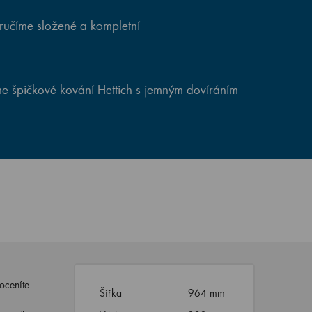
ručíme složené a kompletní
e špičkové kování Hettich s jemným dovíráním
oceníte
Šířka
964 mm