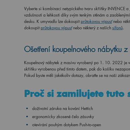
Vyberte si kombinaci netypického tvaru skříňky INVENCE a
vzdušnosti a lehkosti díky svým tenkým stěnám a zaobleným
desku. K umyvadlu lze dokoupit
průtokovou výpusť
nebo někt
dokoupit
průtokovou výpusť
nebo některý z našich
sifonů
.
Ošetření koupelnového nábytku z
Koupelnový nábytek z masivu vyrobený po 1. 10. 2022 je v
skříňku vyrobenou před tímto datem, pak do košíku nezapom
Pokud byste měli jakékoliv dotazy, obraťte se na naši záka
Proč si zamilujete tuto 
doživotní záruka na kování Hettich
ergonomicky
zkosené čelo zásuvky
otevírání pouhým dotykem Push-to-open