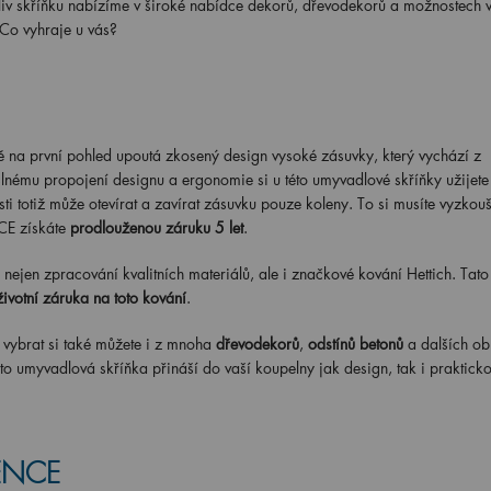
liv skříňku nabízíme v široké nabídce dekorů, dřevodekorů a možnostech 
Co vyhraje u vás?
tě na první pohled upoutá zkosený design vysoké zásuvky, který vychází z
nému propojení designu a ergonomie si u této umyvadlové skříňky užijete
ti totiž může otevírat a zavírat zásuvku pouze koleny. To si musíte vyzkouš
E získáte
prodlouženou záruku 5 let
.
nejen zpracování kvalitních materiálů, ale i značkové kování Hettich. Tato
ivotní záruka na toto kování
.
ybrat si také můžete i z mnoha
dřevodekorů
,
odstínů betonů
a dalších ob
ato umyvadlová skříňka přináší do vaší koupelny jak design, tak i prakticko
VENCE