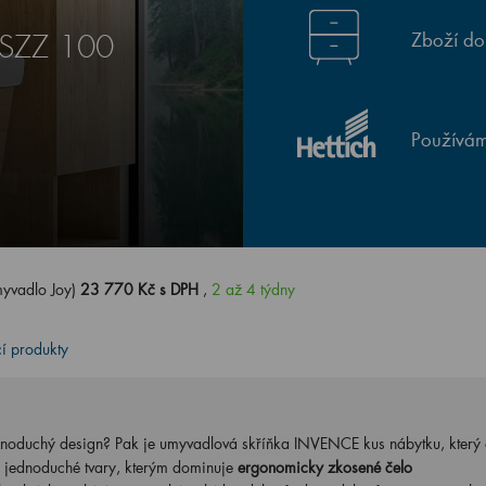
Zboží do
 SZZ 100
Používám
yvadlo Joy)
23 770 Kč s DPH
,
2 až 4 týdny
cí produkty
ednoduchý design? Pak je umyvadlová skříňka INVENCE kus nábytku, který 
 jednoduché tvary, kterým dominuje
ergonomicky zkosené čelo