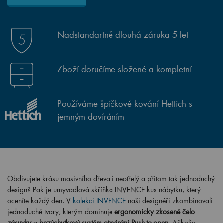
Nadstandartně dlouhá záruka 5 let
Zboží doručíme složené a kompletní
Používáme špičkové kování Hettich s
jemným dovíráním
Obdivujete krásu masivního dřeva i neotřelý a přitom tak jednoduchý
design? Pak je umyvadlová skříňka INVENCE kus nábytku, který
oceníte každý den. V
kolekci INVENCE
naši designéři zkombinovali
jednoduché tvary, kterým dominuje
ergonomicky zkosené čelo
zásuvky
a
bezúchytkový systém otevírání Push-to-open
. Ačkoliv