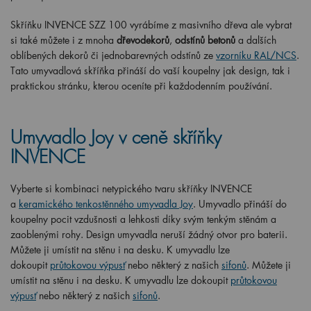
Skříňku INVENCE SZZ 100 vyrábíme z masivního dřeva ale vybrat
si také můžete i z mnoha
dřevodekorů
,
odstínů betonů
a dalších
oblíbených dekorů či jednobarevných odstínů ze
vzorníku RAL/NCS
.
Tato umyvadlová skříňka přináší do vaší koupelny jak design, tak i
praktickou stránku, kterou oceníte při každodenním používání.
Umyvadlo Joy v ceně skříňky
INVENCE
Vyberte si kombinaci netypického tvaru skříňky INVENCE
a
keramického tenkostěnného umyvadla Joy
. Umyvadlo přináší do
koupelny pocit vzdušnosti a lehkosti díky svým tenkým stěnám a
zaoblenými rohy.
Design umyvadla neruší žádný otvor pro baterii.
Můžete ji umístit na stěnu i na desku. K umyvadlu lze
dokoupit
průtokovou výpusť
nebo některý z našich
sifonů
.
Můžete ji
umístit na stěnu i na desku. K umyvadlu lze dokoupit
průtokovou
výpusť
nebo některý z našich
sifonů
.