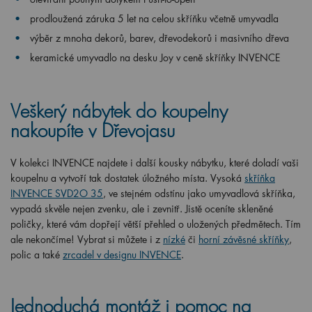
prodloužená záruka 5 let na celou skříňku včetně umyvadla
výběr z mnoha dekorů, barev, dřevodekorů i masivního dřeva
keramické umyvadlo na desku Joy v ceně skříňky INVENCE
Veškerý nábytek do koupelny
nakoupíte v Dřevojasu
V kolekci INVENCE najdete i další kousky nábytku, které doladí vaši
koupelnu a vytvoří tak dostatek úložného místa. Vysoká
skříňka
INVENCE SVD2O 35
, ve stejném odstínu jako umyvadlová skříňka,
vypadá skvěle nejen zvenku, ale i zevnitř. Jistě oceníte skleněné
poličky, které vám dopřejí větší přehled o uložených předmětech. Tím
ale nekončíme! Vybrat si můžete i z
nízké
či
horní závěsné skříňky
,
polic a také
zrcadel v designu INVENCE
.
Jednoduchá montáž i pomoc na