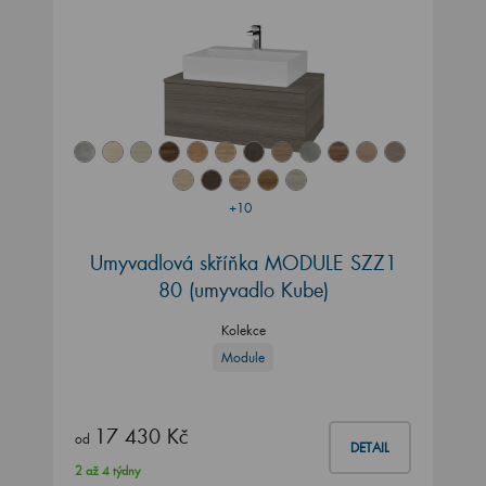
+10
Umyvadlová skříňka MODULE SZZ1
80
(umyvadlo Kube)
Kolekce
Module
17 430 Kč
od
DETAIL
2 až 4 týdny