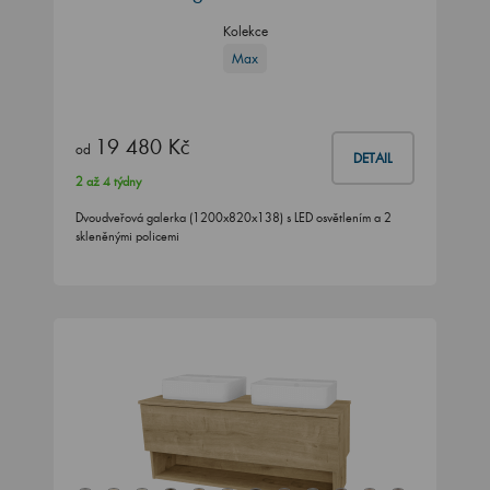
Kolekce
Max
19 480 Kč
od
DETAIL
2 až 4 týdny
Dvoudveřová galerka (1200x820x138) s LED osvětlením a 2
skleněnými policemi