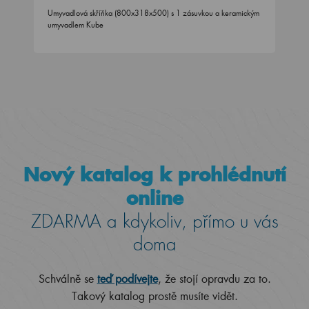
Umyvadlová skříňka (800x318x500) s 1 zásuvkou a keramickým
umyvadlem Kube
Nový katalog k prohlédnutí
online
ZDARMA a kdykoliv, přímo u vás
doma
Schválně se
teď podívejte
, že stojí opravdu za to.
Takový katalog prostě musíte vidět.