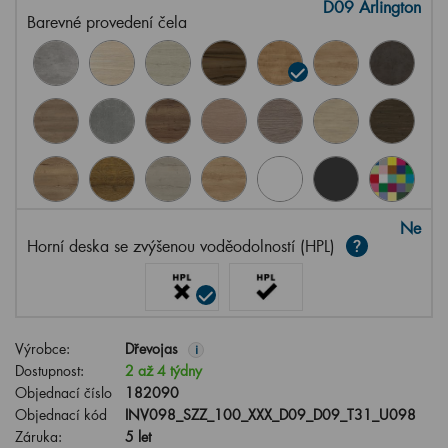
D09 Arlington
Barevné provedení čela
Ne
Horní deska se zvýšenou voděodolností (HPL)
Výrobce:
Dřevojas
i
Dostupnost:
2 až 4 týdny
Objednací číslo
182090
Objednací kód
INV098_SZZ_100_XXX_D09_D09_T31_U098
Záruka:
5 let