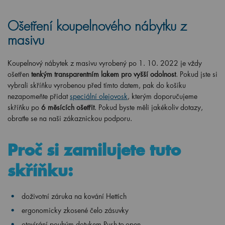
Ošetření koupelnového nábytku z
masivu
Koupelnový nábytek z masivu vyrobený po 1. 10. 2022 je vždy
ošetřen
tenkým transparentním lakem pro vyšší odolnost
. Pokud jste si
vybrali skříňku vyrobenou před tímto datem, pak do košíku
nezapomeňte přidat
speciální olejovosk
, kterým doporučujeme
skříňku po
6 měsících ošetřit
. Pokud byste měli jakékoliv dotazy,
obraťte se na naši zákaznickou podporu.
Proč si zamilujete tuto
skříňku:
doživotní záruka na kování Hettich
ergonomicky
zkosené čelo zásuvky
otevírání pouhým dotykem Push-to-open