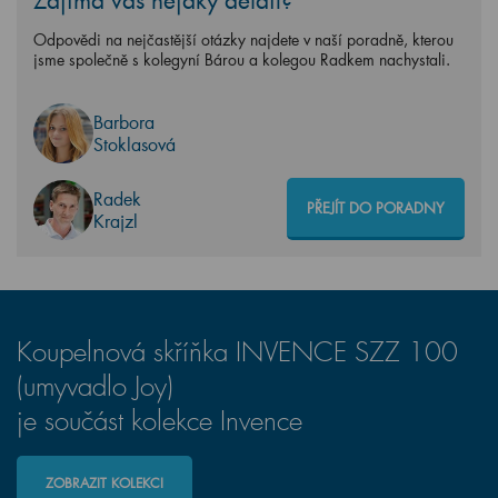
Zajímá vás nějaký detail?
Odpovědi na nejčastější otázky najdete v naší poradně, kterou
jsme společně s kolegyní Bárou a kolegou Radkem nachystali.
Barbora
Stoklasová
Radek
PŘEJÍT DO PORADNY
Krajzl
Koupelnová skříňka INVENCE SZZ 100
(umyvadlo Joy)
je součást kolekce Invence
ZOBRAZIT KOLEKCI