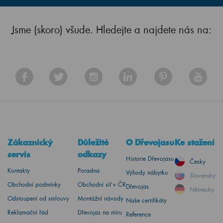
Jsme (skoro) všude. Hledejte a najdete nás na:
Zákaznický
Důležité
O Dřevojasu
Ke stažení
servis
odkazy
Historie Dřevojasu
Česky
Kontakty
Poradna
Výhody nábytku
Slovensky
Obchodní podmínky
Obchodní síť v ČR
Dřevojas
Německy
Odstoupení od smlouvy
Montážní návody
Naše certifikáty
Reklamační řád
Dřevojas na míru
Reference