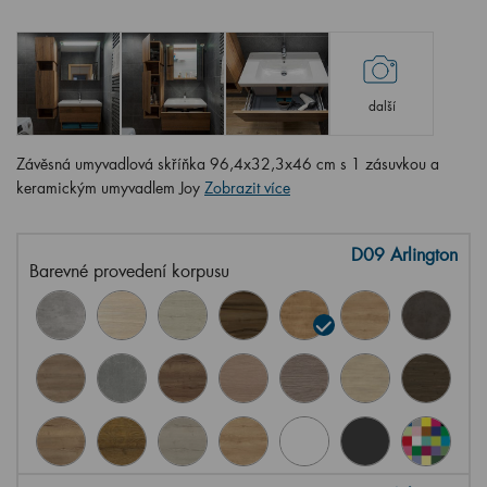
další
Závěsná umyvadlová skříňka 96,4x32,3x46 cm s 1 zásuvkou a
keramickým umyvadlem Joy
Zobrazit více
D09 Arlington
Barevné provedení korpusu