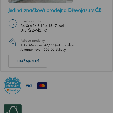
Jediná značková prodejna Dřevojasu v ČR
Otevírací doba
Po, St a Pá 8-12 a 13-17 hod
Út a Čt ZAVŘENO
Adresa prodejny
T. G. Masaryka 46/22 (vstup z ulice
Jungmannova), 568 02 Svitavy
UKAŽ NA MAPĚ