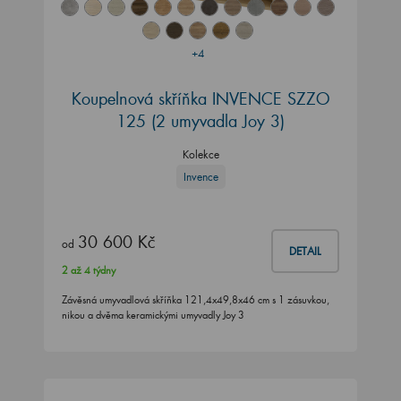
+4
Koupelnová skříňka INVENCE SZZO
125 (2 umyvadla Joy 3)
Kolekce
Invence
30 600 Kč
od
DETAIL
2 až 4 týdny
Závěsná umyvadlová skříňka 121,4x49,8x46 cm s 1 zásuvkou,
nikou a dvěma keramickými umyvadly Joy 3