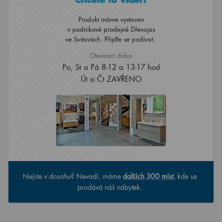
Produkt máme vystaven
v podnikové prodejně Dřevojas
ve Svitavách. Přijďte se podívat..
Otevírací doba
Po, St a Pá 8-12 a 13-17 hod
Út a Čt ZAVŘENO
Nejste v dosahu? Nevadí, máme
dalších 300 míst
, kde se
prodává náš nábytek.