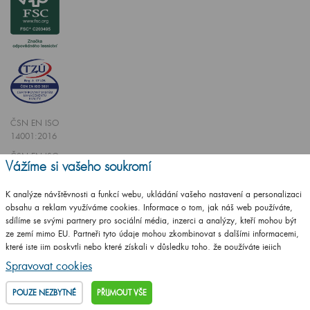
ČSN EN ISO
14001:2016
ČSN EN ISO
Vážíme si vašeho soukromí
9001:2016
K analýze návštěvnosti a funkcí webu, ukládání vašeho nastavení a personalizaci
obsahu a reklam využíváme cookies. Informace o tom, jak náš web používáte,
sdílíme se svými partnery pro sociální média, inzerci a analýzy, kteří mohou být
ze zemí mimo EU. Partneři tyto údaje mohou zkombinovat s dalšími informacemi,
které jste jim poskytli nebo které získali v důsledku toho, že používáte jejich
Vytvořilo studio
CZECHGROUP.cz
služby.
Podrobné informace
Spravovat cookies
© 2009 - 2025 Koupelnový nábytek Dřevojas v. d.,
Všechna práva vyhrazena
POUZE NEZBYTNÉ
PŘIJMOUT VŠE