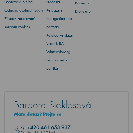
Doprava a platba
Prodejna
Kariéra v
Ochrana osobních údajů
Ke stažení
Dřevojasu
Zásady zpracování
Konfigurátor pro
souborů cookies
partnery
Katalog ke stažení
Vzorník RAL
Whistleblowing
Environmentální
politika
Barbora Stoklasová
Máte dotaz? Ptejte se
+420
461 653 937
Po - Pá: 8-17 hod.