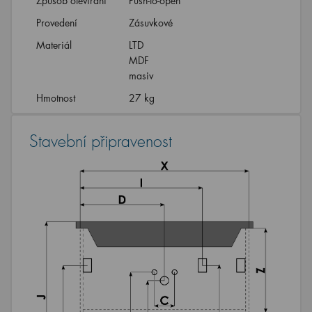
Způsob otevírání
Push-to-open
Provedení
Zásuvkové
Materiál
LTD
MDF
masiv
Hmotnost
27 kg
Stavební připravenost