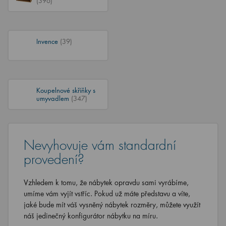
(396)
Invence
(39)
Koupelnové skříňky s
umyvadlem
(347)
Nevyhovuje vám standardní
provedení?
Vzhledem k tomu, že nábytek opravdu sami vyrábíme,
umíme vám vyjít vstříc. Pokud už máte představu a víte,
jaké bude mít váš vysněný nábytek rozměry, můžete využít
náš jedinečný konfigurátor nábytku na míru.