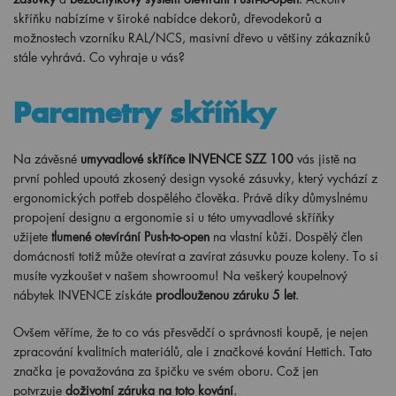
skříňku nabízíme v široké nabídce dekorů, dřevodekorů a
možnostech vzorníku RAL/NCS, masivní dřevo u většiny zákazníků
stále vyhrává. Co vyhraje u vás?
Parametry skříňky
Na závěsné
umyvadlové skříňce INVENCE SZZ 100
vás jistě na
první pohled upoutá zkosený design vysoké zásuvky, který vychází z
ergonomických potřeb dospělého člověka. Právě díky důmyslnému
propojení designu a ergonomie si u této umyvadlové skříňky
užijete
tlumené otevírání Push-to-open
na vlastní kůži. Dospělý člen
domácnosti totiž může otevírat a zavírat zásuvku pouze koleny. To si
musíte vyzkoušet v našem showroomu! Na veškerý koupelnový
nábytek INVENCE získáte
prodlouženou záruku 5 let
.
Ovšem věříme, že to co vás přesvědčí o správnosti koupě, je nejen
zpracování kvalitních materiálů, ale i značkové kování Hettich. Tato
značka je považována za špičku ve svém oboru. Což jen
potvrzuje
doživotní záruka na toto kování
.