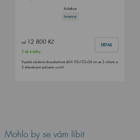
Kolekce
Invence
12 800 Kč
od
DETAIL
2 až 4 týdny
Vysoká závěsná dvoudveřová skříň 35x152x36 cm se 2 nikami a
3 skleněnými policemi uvnitř
Mohlo by se vám líbit