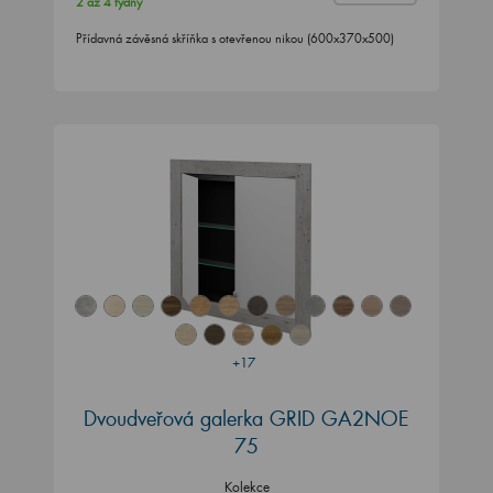
2 až 4 týdny
Přídavná závěsná skříňka s otevřenou nikou (600x370x500)
+17
Dvoudveřová galerka GRID GA2NOE
75
Kolekce