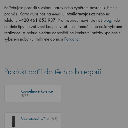
Potřebujete poradit s volbou barev nebo výběrem povrchu? Jsme tu
pro vás. Kontaktujte nás na e-mailu
info@drevojas.cz
nebo na
telefonu
+420 461 653 937
. Pro inspiraci navštivte náš
blog
, kde
najdete tipy na zařízení koupelny, přehled trendů nebo naše vybrané
realizace. A pokud hledáte odpovědi na konkrétní otázky spojené s
výběrem nábytku, mrkněte do naší
Poradny
.
Produkt patří do těchto kategorií
Koupelnové kolekce
(823)
Samostatné skříně
(63)