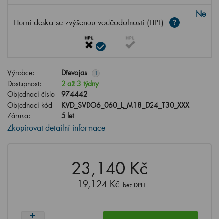
Ne
Horní deska se zvýšenou voděodolností (HPL)
Výrobce:
Dřevojas
i
Dostupnost:
2 až 3 týdny
Objednací číslo
974442
Objednací kód
KVD_SVDO6_060_L_M18_D24_T30_XXX
Záruka:
5 let
Zkopírovat detailní informace
23,140 Kč
19,124 Kč
bez DPH