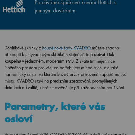
Používáme špičkové kování Hettich s
jemným dovíráním
Doplňkové skříňky z
koupelnové řady KVADRO
můžete snadno
přikoupit k umyvadlovým skříňkám stejné série a
dotvořit tak
koupelnu v jednotném, moderním stylu
. Získáte tím nejen více
úložného prostoru pro vše, co potřebujete mít po ruce, ale také
harmonický celek, ve kterém každý prvek přirozeně zapadá na své
místo. KVADRO staví na
precizním zpracování
,
promyšlených
detailech
a
kvalitě
, která se osvědčuje při každodenním používání.
Parametry, které vás
osloví
Vysoká doplňková skříň KVADRO SVDO6 60 vyřeší vaše starosti s