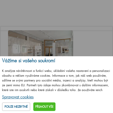
Vážíme si vašeho soukromí
K analýze návštěvnosti a funkcí webu, ukládání vašeho nastavení a personalizaci
obsahu a reklam využíváme cookies. Informace o tom, jak náš web používáte,
Jediná značková prodejna Dřevojasu v ČR
sdílíme se svými partnery pro sociální média, inzerci a analýzy, kteří mohou být
ze zemí mimo EU. Partneři tyto údaje mohou zkombinovat s dalšími informacemi,
Otevírací doba
které jste jim poskytli nebo které získali v důsledku toho, že používáte jejich
Po, St a Pá 8-12 a 13-17 hod
služby.
Podrobné informace
Spravovat cookies
Út a Čt ZAVŘENO
POUZE NEZBYTNÉ
PŘIJMOUT VŠE
Adresa prodejny
T. G. Masaryka 46/22 (vstup z ulice