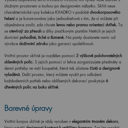
úložným prostorem a touhou po designovém nábytku. Skříň nese
charakteristické rysy kolekce KVADRO v podobě
dvoukorpusového
řešení
a je konstruována jako jednodveřová s tím, že si můžete při
objednávce zvolit, zda chcete
levou nebo pravou orientaci dvířek.
Ta
se
otevírají za přesah
a díky značkovým pantům Hettich je jejich
dovírání
pohodlné, tiché a tlumené
.
Na panty dostanete navíc od
výrobce
doživotní záruku
jako garanci spolehlivosti.
Vnitřní prostor skříně je rozdělen pomocí
5 výškově polohovatelných
skleněných polic
. S jejich pomocí si lehce zorganizujete předměty a
denní potřeby ve vaší koupelně, která tak zůstane
čistá a designově
vyladěná
. Další prostor, který můžete využít pro odložení
každodenních potřeb nebo oblíbených dekorací poskytuje
6
dřevěných polic na boku skříně
.
Barevné úpravy
Vnitřní korpus skříně je vždy vyroben v
elegantním tmavém dekoru
,
který vytváří
designový kontrast k vnějšímu korpusu
. Ten lze vyrobit