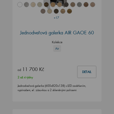
+17
Jednodveřová galerka AIR GAOE 60
Kolekce
Air
11 700 Kč
od
DETAIL
2 až 4 týdny
Jednodveřová galerka (600x820x138) s LED osvětlením,
vypínačem, el. zásuvkou a 2 skleněnými policemi