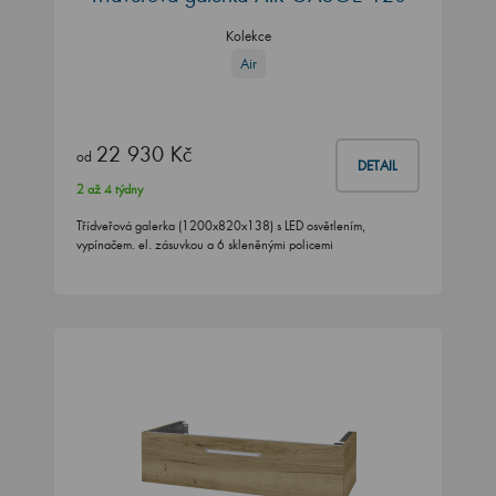
Kolekce
Air
22 930 Kč
od
DETAIL
2 až 4 týdny
Třídveřová galerka (1200x820x138) s LED osvětlením,
vypínačem. el. zásuvkou a 6 skleněnými policemi