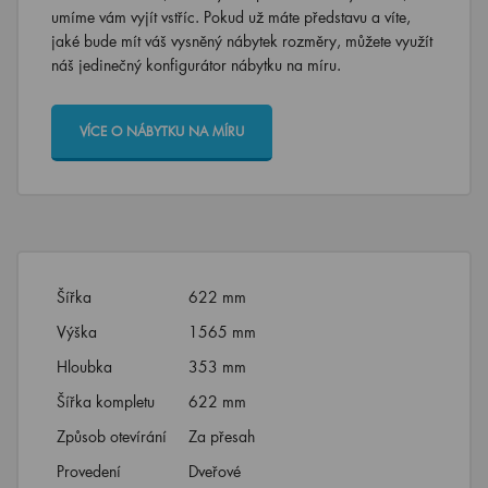
umíme vám vyjít vstříc. Pokud už máte představu a víte,
jaké bude mít váš vysněný nábytek rozměry, můžete využít
náš jedinečný konfigurátor nábytku na míru.
VÍCE O NÁBYTKU NA MÍRU
Šířka
622 mm
Výška
1565 mm
Hloubka
353 mm
Šířka kompletu
622 mm
Způsob otevírání
Za přesah
Provedení
Dveřové