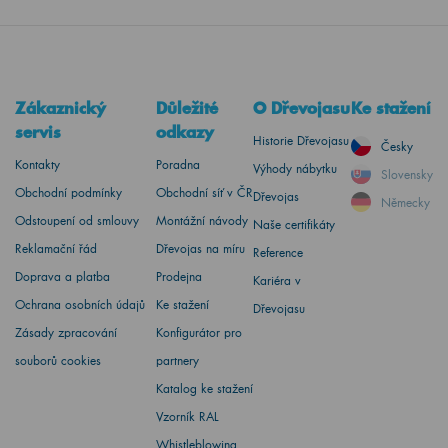
Zákaznický
Důležité
O Dřevojasu
Ke stažení
servis
odkazy
Historie Dřevojasu
Česky
Kontakty
Poradna
Výhody nábytku
Slovensky
Obchodní podmínky
Obchodní síť v ČR
Dřevojas
Německy
Odstoupení od smlouvy
Montážní návody
Naše certifikáty
Reklamační řád
Dřevojas na míru
Reference
Doprava a platba
Prodejna
Kariéra v
Ochrana osobních údajů
Ke stažení
Dřevojasu
Zásady zpracování
Konfigurátor pro
souborů cookies
partnery
Katalog ke stažení
Vzorník RAL
Whistleblowing