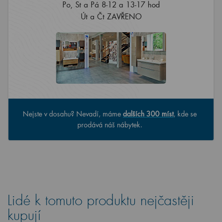
Po, St a Pá 8-12 a 13-17 hod
Út a Čt ZAVŘENO
Nejste v dosahu? Nevadí, máme
dalších 300 míst
, kde se
prodává náš nábytek.
Lidé k tomuto produktu nejčastěji
kupují