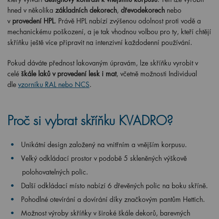
hned v několika
základních dekorech
,
dřevodekorech
nebo
v
provedení HPL
. Právě HPL nabízí zvýšenou odolnost proti vodě a
mechanickému poškození, a je tak vhodnou volbou pro ty, kteří chtějí
skříňku ještě více připravit na intenzivní každodenní používání.
Pokud dáváte přednost lakovaným úpravám, lze skříňku vyrobit v
celé
škále laků v provedení lesk i mat
, včetně možnosti Individual
dle
vzorníku RAL nebo NCS
.
Proč si vybrat skříňku KVADRO?
Unikátní design založený na vnitřním a vnějším korpusu.
Velký odkládací prostor v podobě 5 skleněných výškově
polohovatelných polic.
Další odkládací místo nabízí 6 dřevěných polic na boku skříně.
Pohodlné otevírání a dovírání díky značkovým pantům Hettich.
Možnost výroby skříňky v široké škále dekorů, barevných