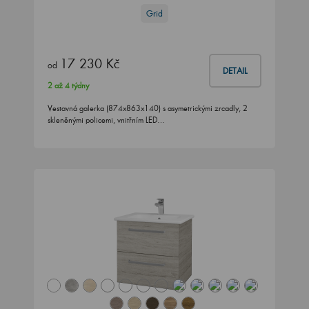
Grid
17 230 Kč
od
DETAIL
2 až 4 týdny
Vestavná galerka (874x863x140) s asymetrickými zrcadly, 2
skleněnými policemi, vnitřním LED…