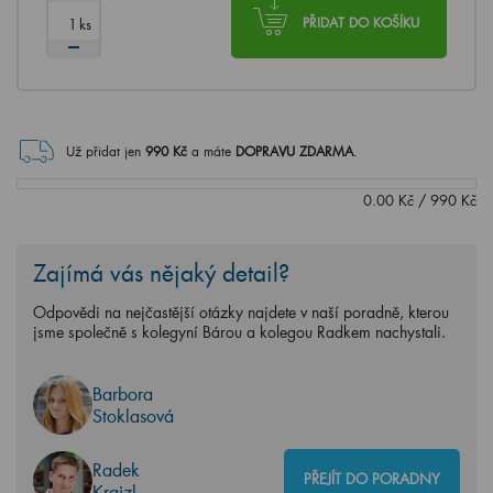
ks
PŘIDAT DO KOŠÍKU
Už přidat jen
990
Kč
a máte
DOPRAVU ZDARMA
.
0.00
Kč
/
990
Kč
Zajímá vás nějaký detail?
Odpovědi na nejčastější otázky najdete v naší poradně, kterou
jsme společně s kolegyní Bárou a kolegou Radkem nachystali.
Barbora
Stoklasová
Radek
PŘEJÍT DO PORADNY
Krajzl