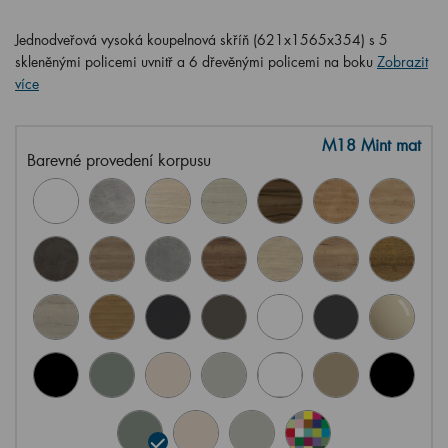
Jednodveřová vysoká koupelnová skříň (621x1565x354) s 5
skleněnými policemi uvnitř a 6 dřevěnými policemi na boku
Zobrazit
více
M18 Mint mat
Barevné provedení korpusu