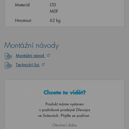
Materiál
LTD
MDF
Hmotnost
62 kg
Montážní návody
Montážní návod
Technický list
Chcete to vidět?
Produkt máme vystaven
v podnikové prodejně Dřevojas
ve Svitavách. Přijďte se podívat..
Otevírací doba