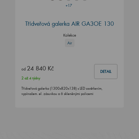
+17
Třídveřová galerka AIR GA3OE 130
Kolekce
Air
24 840 Kč
od
DETAIL
2 až 4 týdny
Třídveřová galerka (1300x820x138) s LED osvětlením,
vypínačem. el. zásuvkou a 6 skleněnými policemi