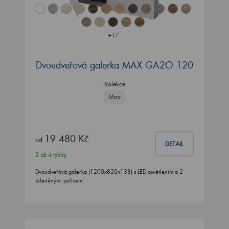
+17
Dvoudveřová galerka MAX GA2O 120
Kolekce
Max
19 480 Kč
od
DETAIL
2 až 4 týdny
Dvoudveřová galerka (1200x820x138) s LED osvětlením a 2
skleněnými policemi