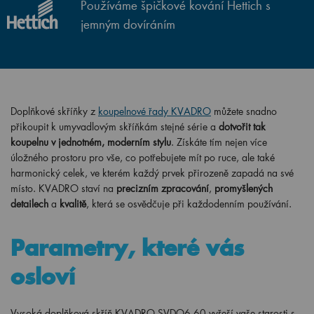
Používáme špičkové kování Hettich s
jemným dovíráním
Doplňkové skříňky z
koupelnové řady KVADRO
můžete snadno
přikoupit k umyvadlovým skříňkám stejné série a
dotvořit tak
koupelnu v jednotném, moderním stylu
. Získáte tím nejen více
úložného prostoru pro vše, co potřebujete mít po ruce, ale také
harmonický celek, ve kterém každý prvek přirozeně zapadá na své
místo. KVADRO staví na
precizním zpracování
,
promyšlených
detailech
a
kvalitě
, která se osvědčuje při každodenním používání.
Parametry, které vás
osloví
Vysoká doplňková skříň KVADRO SVDO6 60 vyřeší vaše starosti s