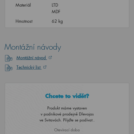
Materiál
LTD
MDF
Hmotnost
62 kg
Montážní návody
Montážní návod
Technický list
Chcete to vidět?
Produkt máme vystaven
v podnikové prodejně Dřevojas
ve Svitavách. Přijďte se podívat..
Otevírací doba