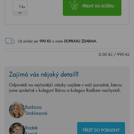
ks
PŘIDAT DO KOŠÍKU
Už přidat jen
990
Kč
a máte
DOPRAVU ZDARMA
.
0.00
Kč
/
990
Kč
Zajímá vás nějaký detail?
Odpovědi na nejčastější otázky najdete v naší poradně, kterou
jsme společně s kolegyní Bárou a kolegou Radkem nachystali.
Barbora
Stoklasová
Radek
PŘEJÍT DO PORADNY
Krajzl