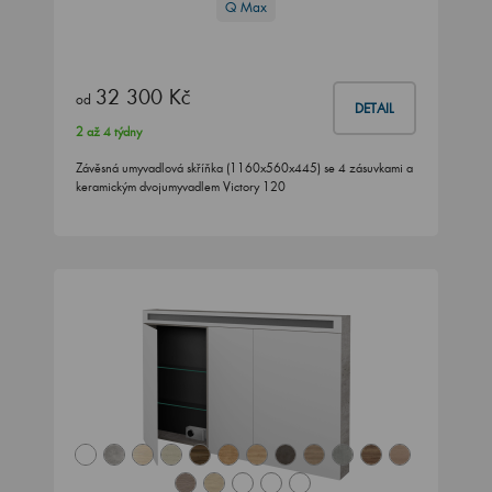
Q Max
32 300 Kč
od
DETAIL
2 až 4 týdny
Závěsná umyvadlová skříňka (1160x560x445) se 4 zásuvkami a
keramickým dvojumyvadlem Victory 120