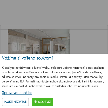
Vážíme si vašeho soukromí
K analýze návštěvnosti a funkcí webu, ukládání vašeho nastavení a personalizaci
obsahu a reklam využíváme cookies. Informace o tom, jak náš web používáte,
Jediná značková prodejna Dřevojasu v ČR
sdílíme se svými partnery pro sociální média, inzerci a analýzy, kteří mohou být
ze zemí mimo EU. Partneři tyto údaje mohou zkombinovat s dalšími informacemi,
Otevírací doba
které jste jim poskytli nebo které získali v důsledku toho, že používáte jejich
Po, St a Pá 8-12 a 13-17 hod
služby.
Podrobné informace
Spravovat cookies
Út a Čt ZAVŘENO
POUZE NEZBYTNÉ
PŘIJMOUT VŠE
Adresa prodejny
T. G. Masaryka 46/22 (vstup z ulice