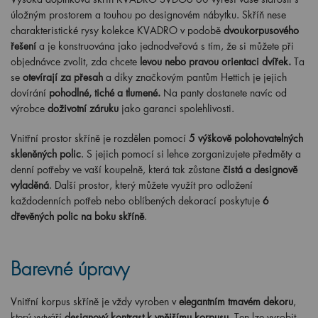
úložným prostorem a touhou po designovém nábytku. Skříň nese
charakteristické rysy kolekce KVADRO v podobě
dvoukorpusového
řešení
a je konstruována jako jednodveřová s tím, že si můžete při
objednávce zvolit, zda chcete
levou nebo pravou orientaci dvířek.
Ta
se
otevírají za přesah
a díky značkovým pantům Hettich je jejich
dovírání
pohodlné, tiché a tlumené
.
Na panty dostanete navíc od
výrobce
doživotní záruku
jako garanci spolehlivosti.
Vnitřní prostor skříně je rozdělen pomocí
5 výškově polohovatelných
skleněných polic
. S jejich pomocí si lehce zorganizujete předměty a
denní potřeby ve vaší koupelně, která tak zůstane
čistá a designově
vyladěná
. Další prostor, který můžete využít pro odložení
každodenních potřeb nebo oblíbených dekorací poskytuje
6
dřevěných polic na boku skříně
.
Barevné úpravy
Vnitřní korpus skříně je vždy vyroben v
elegantním tmavém dekoru
,
který vytváří
designový kontrast k vnějšímu korpusu
. Ten lze vyrobit