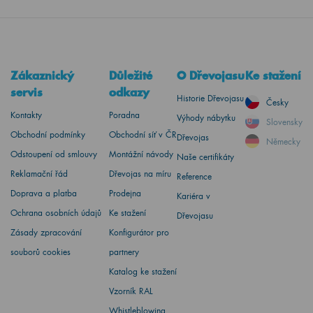
Zákaznický
Důležité
O Dřevojasu
Ke stažení
servis
odkazy
Historie Dřevojasu
Česky
Kontakty
Poradna
Výhody nábytku
Slovensky
Obchodní podmínky
Obchodní síť v ČR
Dřevojas
Německy
Odstoupení od smlouvy
Montážní návody
Naše certifikáty
Reklamační řád
Dřevojas na míru
Reference
Doprava a platba
Prodejna
Kariéra v
Ochrana osobních údajů
Ke stažení
Dřevojasu
Zásady zpracování
Konfigurátor pro
souborů cookies
partnery
Katalog ke stažení
Vzorník RAL
Whistleblowing