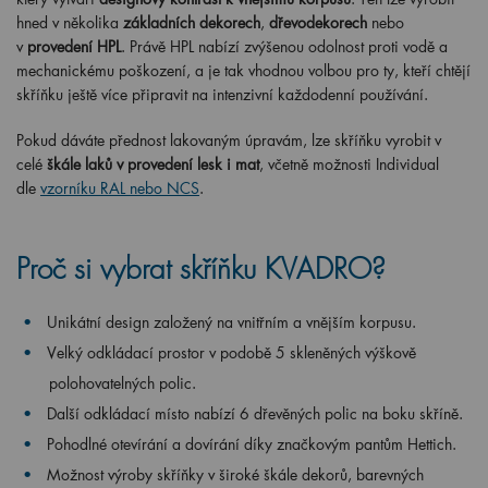
hned v několika
základních dekorech
,
dřevodekorech
nebo
v
provedení HPL
. Právě HPL nabízí zvýšenou odolnost proti vodě a
mechanickému poškození, a je tak vhodnou volbou pro ty, kteří chtějí
skříňku ještě více připravit na intenzivní každodenní používání.
Pokud dáváte přednost lakovaným úpravám, lze skříňku vyrobit v
celé
škále laků v provedení lesk i mat
, včetně možnosti Individual
dle
vzorníku RAL nebo NCS
.
Proč si vybrat skříňku KVADRO?
Unikátní design založený na vnitřním a vnějším korpusu.
Velký odkládací prostor v podobě 5 skleněných výškově
polohovatelných polic.
Další odkládací místo nabízí 6 dřevěných polic na boku skříně.
Pohodlné otevírání a dovírání díky značkovým pantům Hettich.
Možnost výroby skříňky v široké škále dekorů, barevných