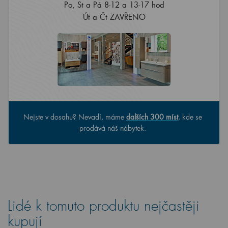
Po, St a Pá 8-12 a 13-17 hod
Út a Čt ZAVŘENO
Nejste v dosahu? Nevadí, máme
dalších 300 míst
, kde se
prodává náš nábytek.
Lidé k tomuto produktu nejčastěji
kupují