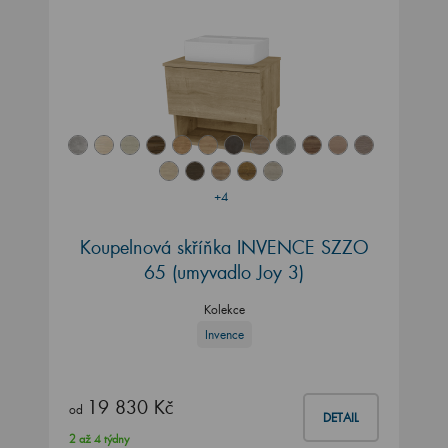
+4
Koupelnová skříňka INVENCE SZZO
65 (umyvadlo Joy 3)
Kolekce
Invence
19 830 Kč
od
DETAIL
2 až 4 týdny