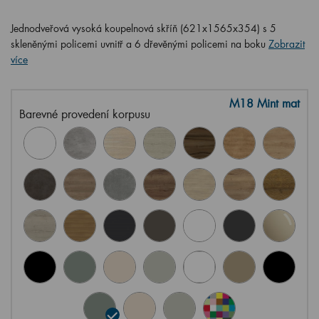
Jednodveřová vysoká koupelnová skříň (621x1565x354) s 5
skleněnými policemi uvnitř a 6 dřevěnými policemi na boku
Zobrazit
více
M18 Mint mat
Barevné provedení korpusu