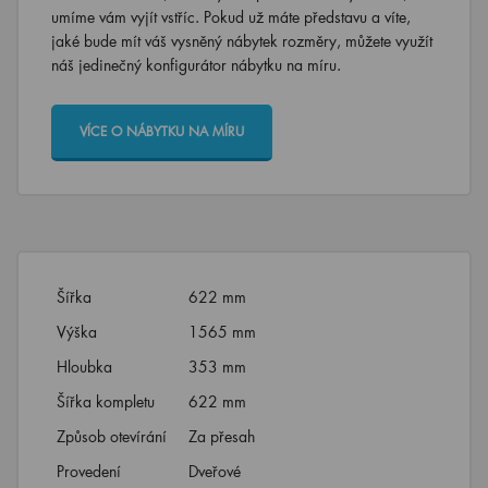
umíme vám vyjít vstříc. Pokud už máte představu a víte,
jaké bude mít váš vysněný nábytek rozměry, můžete využít
náš jedinečný konfigurátor nábytku na míru.
VÍCE O NÁBYTKU NA MÍRU
Šířka
622 mm
Výška
1565 mm
Hloubka
353 mm
Šířka kompletu
622 mm
Způsob otevírání
Za přesah
Provedení
Dveřové