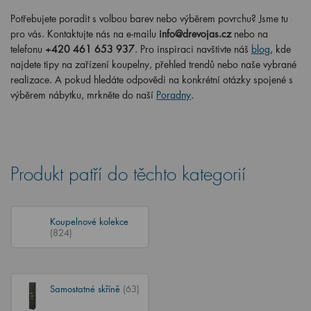
Potřebujete poradit s volbou barev nebo výběrem povrchu? Jsme tu
pro vás. Kontaktujte nás na e-mailu
info@drevojas.cz
nebo na
telefonu
+420 461 653 937
. Pro inspiraci navštivte náš
blog
, kde
najdete tipy na zařízení koupelny, přehled trendů nebo naše vybrané
realizace. A pokud hledáte odpovědi na konkrétní otázky spojené s
výběrem nábytku, mrkněte do naší
Poradny
.
Produkt patří do těchto kategorií
Koupelnové kolekce
(824)
Samostatné skříně
(63)