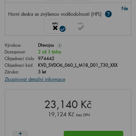
Ne
Horní deska se zvýšenou voděodolností (HPL)
Výrobce:
Dřevojas
i
Dostupnost:
2 až 3 týdny
Objednací číslo
974442
Objednací kód
KVD_SVDO6_060_L_M18_D01_T30_XXX
Záruka:
5 let
Zkopírovat detailní informace
23,140 Kč
19,124 Kč
bez DPH