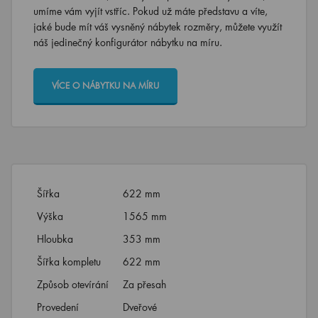
umíme vám vyjít vstříc. Pokud už máte představu a víte,
jaké bude mít váš vysněný nábytek rozměry, můžete využít
náš jedinečný konfigurátor nábytku na míru.
VÍCE O NÁBYTKU NA MÍRU
Šířka
622 mm
Výška
1565 mm
Hloubka
353 mm
Šířka kompletu
622 mm
Způsob otevírání
Za přesah
Provedení
Dveřové