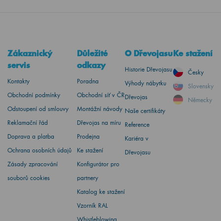
Zákaznický
Důležité
O Dřevojasu
Ke stažení
servis
odkazy
Historie Dřevojasu
Česky
Kontakty
Poradna
Výhody nábytku
Slovensky
Obchodní podmínky
Obchodní síť v ČR
Dřevojas
Německy
Odstoupení od smlouvy
Montážní návody
Naše certifikáty
Reklamační řád
Dřevojas na míru
Reference
Doprava a platba
Prodejna
Kariéra v
Ochrana osobních údajů
Ke stažení
Dřevojasu
Zásady zpracování
Konfigurátor pro
souborů cookies
partnery
Katalog ke stažení
Vzorník RAL
Whistleblowing