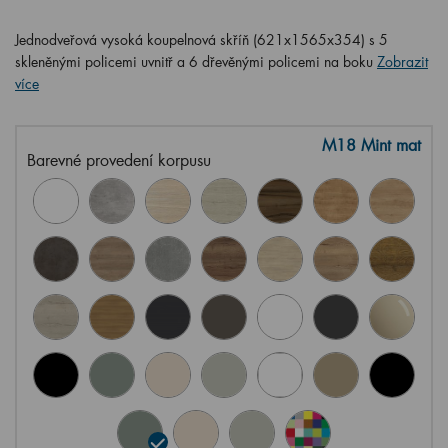
Jednodveřová vysoká koupelnová skříň (621x1565x354) s 5
skleněnými policemi uvnitř a 6 dřevěnými policemi na boku
Zobrazit
více
M18 Mint mat
Barevné provedení korpusu