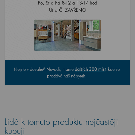
Po, St a Pá 8-12 a 13-17 hod
Út a Čt ZAVŘENO
Nejste v dosahu? Nevadí, máme
dalších 300 míst
, kde se
prodává náš nábytek.
Lidé k tomuto produktu nejčastěji
kupují