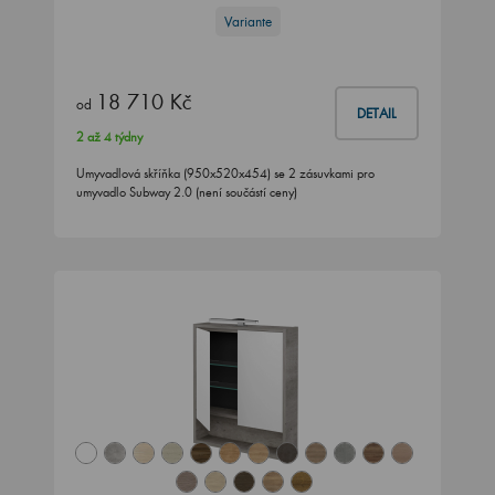
Variante
18 710 Kč
od
DETAIL
2 až 4 týdny
Umyvadlová skříňka (950x520x454) se 2 zásuvkami pro
umyvadlo Subway 2.0 (není součástí ceny)