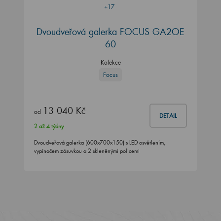
+17
Dvoudveřová galerka FOCUS GA2OE
60
Kolekce
Focus
13 040 Kč
od
DETAIL
2 až 4 týdny
Dvoudveřová galerka (600x700x150) s LED osvětlením,
vypínačem zásuvkou a 2 skleněnými policemi