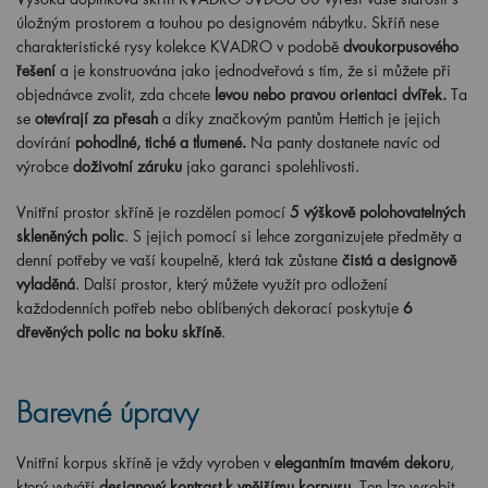
úložným prostorem a touhou po designovém nábytku. Skříň nese
charakteristické rysy kolekce KVADRO v podobě
dvoukorpusového
řešení
a je konstruována jako jednodveřová s tím, že si můžete při
objednávce zvolit, zda chcete
levou nebo pravou orientaci dvířek.
Ta
se
otevírají za přesah
a díky značkovým pantům Hettich je jejich
dovírání
pohodlné, tiché a tlumené
.
Na panty dostanete navíc od
výrobce
doživotní záruku
jako garanci spolehlivosti.
Vnitřní prostor skříně je rozdělen pomocí
5 výškově polohovatelných
skleněných polic
. S jejich pomocí si lehce zorganizujete předměty a
denní potřeby ve vaší koupelně, která tak zůstane
čistá a designově
vyladěná
. Další prostor, který můžete využít pro odložení
každodenních potřeb nebo oblíbených dekorací poskytuje
6
dřevěných polic na boku skříně
.
Barevné úpravy
Vnitřní korpus skříně je vždy vyroben v
elegantním tmavém dekoru
,
který vytváří
designový kontrast k vnějšímu korpusu
. Ten lze vyrobit