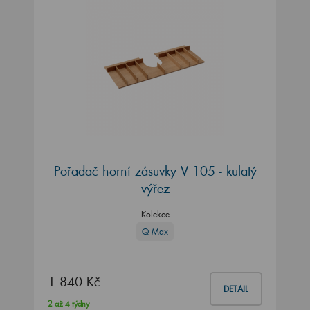
Pořadač horní zásuvky V 105 - kulatý
výřez
Kolekce
Q Max
1 840 Kč
DETAIL
2 až 4 týdny