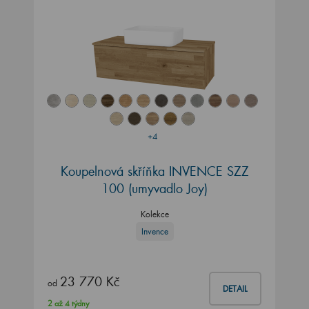
+4
Koupelnová skříňka INVENCE SZZ
100 (umyvadlo Joy)
Kolekce
Invence
23 770 Kč
od
DETAIL
2 až 4 týdny