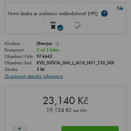
Ne
Horní deska se zvýšenou voděodolností (HPL)
Výrobce:
Dřevojas
i
Dostupnost:
2 až 3 týdny
Objednací číslo
974442
Objednací kód
KVD_SVDO6_060_L_M18_N01_T30_XXX
Záruka:
5 let
Zkopírovat detailní informace
23,140 Kč
19,124 Kč
bez DPH