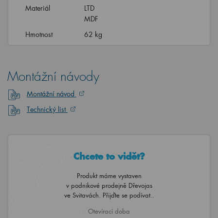
Materiál
LTD
MDF
Hmotnost
62 kg
Montážní návody
Montážní návod
Technický list
Chcete to vidět?
Produkt máme vystaven
v podnikové prodejně Dřevojas
ve Svitavách. Přijďte se podívat..
Otevírací doba