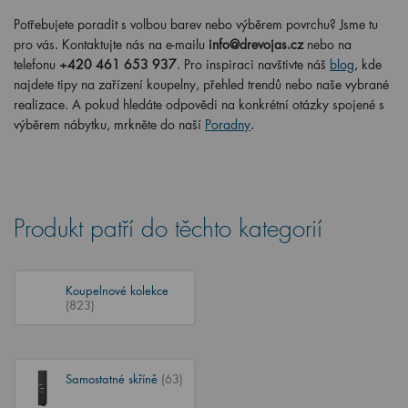
Potřebujete poradit s volbou barev nebo výběrem povrchu? Jsme tu
pro vás. Kontaktujte nás na e-mailu
info@drevojas.cz
nebo na
telefonu
+420 461 653 937
. Pro inspiraci navštivte náš
blog
, kde
najdete tipy na zařízení koupelny, přehled trendů nebo naše vybrané
realizace. A pokud hledáte odpovědi na konkrétní otázky spojené s
výběrem nábytku, mrkněte do naší
Poradny
.
Produkt patří do těchto kategorií
Koupelnové kolekce
(823)
Samostatné skříně
(63)