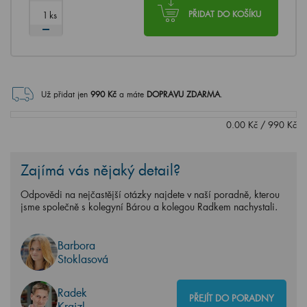
ks
PŘIDAT DO KOŠÍKU
Už přidat jen
990
Kč
a máte
DOPRAVU ZDARMA
.
0.00
Kč
/
990
Kč
Zajímá vás nějaký detail?
Odpovědi na nejčastější otázky najdete v naší poradně, kterou
jsme společně s kolegyní Bárou a kolegou Radkem nachystali.
Barbora
Stoklasová
Radek
PŘEJÍT DO PORADNY
Krajzl