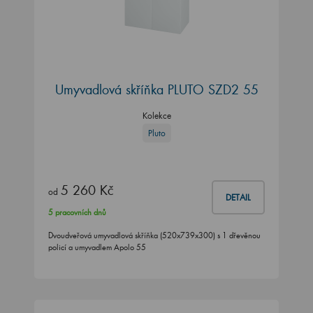
Umyvadlová skříňka PLUTO SZD2 55
Kolekce
Pluto
5 260 Kč
od
DETAIL
5 pracovních dnů
Dvoudveřová umyvadlová skříňka (520x739x300) s 1 dřevěnou
policí a umyvadlem Apolo 55