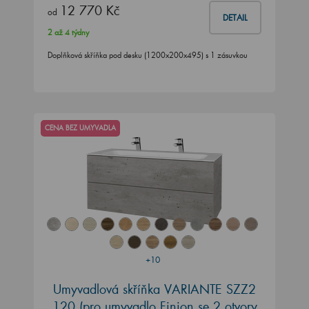
12 770 Kč
od
DETAIL
2 až 4 týdny
Doplňková skříňka pod desku (1200x200x495) s 1 zásuvkou
CENA BEZ UMYVADLA
+10
Umyvadlová skříňka VARIANTE SZZ2
120
(pro umyvadlo Finion se 2 otvory