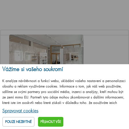
Vážíme si vašeho soukromí
K analýze návštěvnosti a funkcí webu, ukládání vašeho nastavení a personalizaci
obsahu a reklam využíváme cookies. Informace o tom, jak náš web používáte,
Jediná značková prodejna Dřevojasu v ČR
sdílíme se svými partnery pro sociální média, inzerci a analýzy, kteří mohou být
ze zemí mimo EU. Partneři tyto údaje mohou zkombinovat s dalšími informacemi,
Otevírací doba
které jste jim poskytli nebo které získali v důsledku toho, že používáte jejich
Po, St a Pá 8-12 a 13-17 hod
služby.
Podrobné informace
Spravovat cookies
Út a Čt ZAVŘENO
POUZE NEZBYTNÉ
PŘIJMOUT VŠE
Adresa prodejny
T. G. Masaryka 46/22 (vstup z ulice