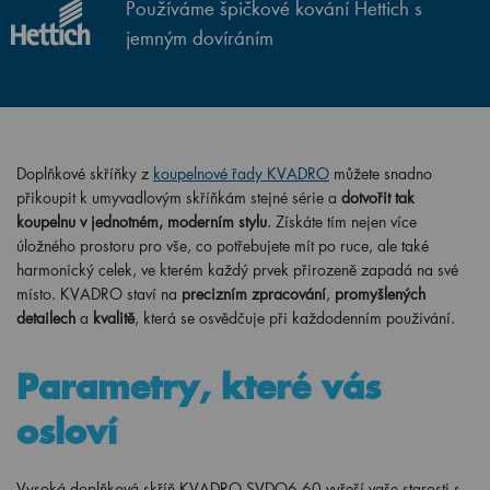
Používáme špičkové kování Hettich s
jemným dovíráním
Doplňkové skříňky z
koupelnové řady KVADRO
můžete snadno
přikoupit k umyvadlovým skříňkám stejné série a
dotvořit tak
koupelnu v jednotném, moderním stylu
. Získáte tím nejen více
úložného prostoru pro vše, co potřebujete mít po ruce, ale také
harmonický celek, ve kterém každý prvek přirozeně zapadá na své
místo. KVADRO staví na
precizním zpracování
,
promyšlených
detailech
a
kvalitě
, která se osvědčuje při každodenním používání.
Parametry, které vás
osloví
Vysoká doplňková skříň KVADRO SVDO6 60 vyřeší vaše starosti s