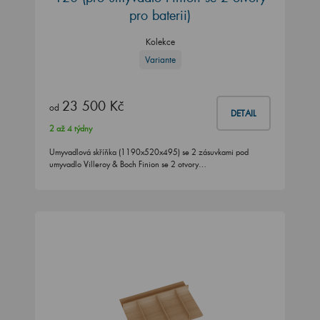
pro baterii)
Kolekce
Variante
23 500 Kč
od
DETAIL
2 až 4 týdny
Umyvadlová skříňka (1190x520x495) se 2 zásuvkami pod
umyvadlo Villeroy & Boch Finion se 2 otvory…