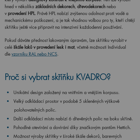
hned v několika
základních dekorech
,
dřevodekorech
nebo
v
provedení HPL
. Právě HPL nabízí zvýšenou odolnost proti vodě a
mechanickému poškození, a je tak vhodnou volbou pro ty, kteří chtějí
skříňku ještě více připravit na intenzivní každodenní používání.
Pokud dáváte přednost lakovaným úpravám, lze skříňku vyrobit v
celé
škále laků v provedení lesk i mat
, včetně možnosti Individual
dle
vzorníku RAL nebo NCS
.
Proč si vybrat skříňku KVADRO?
Unikátní design založený na vnitřním a vnějším korpusu.
Velký odkládací prostor v podobě 5 skleněných výškově
polohovatelných polic.
Další odkládací místo nabízí 6 dřevěných polic na boku skříně.
Pohodlné otevírání a dovírání díky značkovým pantům Hettich.
Možnost výroby skříňky v široké škále dekorů, barevných