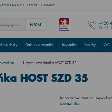
NÁBYTEK NA MÍRU
KARIÉRA
KONTAKTY
+420
4
HLEDAT
Po - Pá: 
lové desky
Galerky a zrcadla
Umyvadla
Doplňky
WC
umyvadlem
Umyvadlová skříňka HOST SZD 35
ňka HOST SZD 35
Jednodveřová závěsná umyvadlov
Zobrazit více