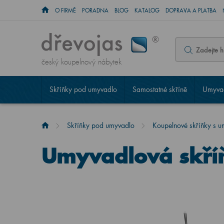
O FIRMĚ
PORADNA
BLOG
KATALOG
DOPRAVA A PLATBA
český koupelnový nábytek
Skříňky pod umyvadlo
Samostatné skříně
Umyvad
Skříňky pod umyvadlo
Koupelnové skříňky s 
Umyvadlová skří