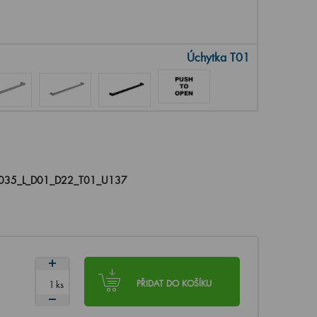
Úchytka T01
035_L_D01_D22_T01_U137
ks
PŘIDAT DO KOŠÍKU