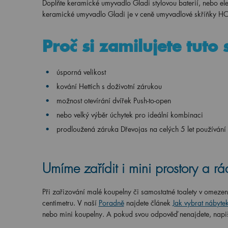
Doplňte keramické umyvadlo Gladi stylovou baterií, nebo el
keramické umyvadlo Gladi je v ceně umyvadlové skříňky H
Proč si zamilujete tuto
úsporná velikost
kování Hettich s doživotní zárukou
možnost otevírání dvířek Push-to-open
nebo velký výběr úchytek pro ideální kombinaci
prodloužená záruka Dřevojas na celých 5 let používání
Umíme zařídit i mini prostory a 
Při zařizování malé koupelny či samostatné toalety v omeze
centimetru. V naší
Poradně
najdete článek
Jak vybrat nábyte
nebo mini koupelny. A pokud svou odpověď nenajdete, napišt