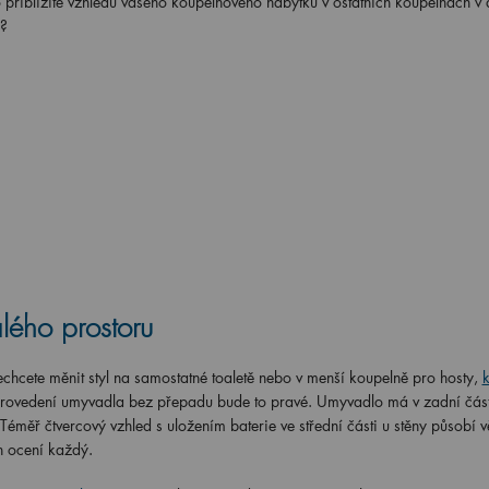
o přiblížíte vzhledu vašeho koupelnového nábytku v ostatních koupelnách v
u?
lého prostoru
chcete měnit styl na samostatné toaletě nebo v menší koupelně pro hosty,
provedení umyvadla bez přepadu bude to pravé. Umyvadlo má v zadní části
Téměř čtvercový vzhled s uložením baterie ve střední části u stěny působí v
ch ocení každý.