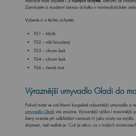
nabídce však najdete i
5 různých úchytek
, kterými se snadn
Zamilujete si moderní černou úchytku v minimalistickém styl
Vyberte si z těchto úchytek:
T01 – hliník
T02 – nikl broušený
T03 – chrom lesk
T04 – chrom lesk
T06 – černá mat
Výraznější umyvadlo Gladi do ma
Pokud máte ve své hlavní koupelně robustnější umyvadlo a ne
umyvadlo Gladi
vás zaujme. Výraznější výška i masivnější 
který oceníte při odkládání cenností či jako místo na mýdlo. 
dojmem, než reálně je. Což je něco, co v malých místnoste