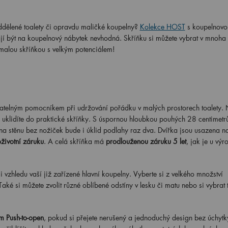
ddělené toalety či opravdu maličké koupelny?
Kolekce HOST
s koupelnovo
ají být na koupelnový nábytek nevhodná. Skříňku si můžete vybrat v mnoha
t malou skříňkou s velkým potenciálem!
elným pomocníkem při udržování pořádku v malých prostorech toalety.
 uklidíte do praktické skříňky. S úspornou hloubkou pouhých 28 centimetrů
na stěnu bez nožiček bude i úklid podlahy raz dva. Dvířka jsou usazena 
životní záruku
. A celá skříňka má
prodlouženou záruku 5 let
, jak je u výr
vzhledu vaší již zařízené hlavní koupelny. Vyberte si z velkého množství
aké si můžete zvolit různé oblíbené odstíny v lesku či matu nebo si vybrat 
m Push-to-open
, pokud si přejete nerušený a jednoduchý design bez úchytk