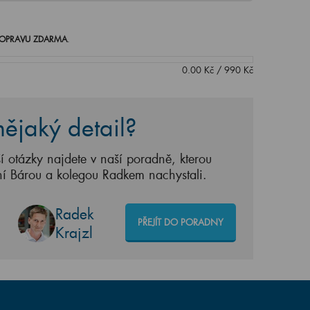
OPRAVU ZDARMA
.
0.00
Kč
/
990
Kč
ějaký detail?
í otázky najdete v naší poradně, kterou
ní Bárou a kolegou Radkem nachystali.
Radek
PŘEJÍT DO PORADNY
Krajzl