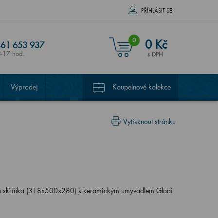
PŘÍHLÁSIT SE
0
0 Kč
61 653 937
8-17 hod.
s DPH
Výprodej
Koupelnové kolekce
Vytisknout stránku
á skříňka (318x500x280) s keramickým umyvadlem Gladi