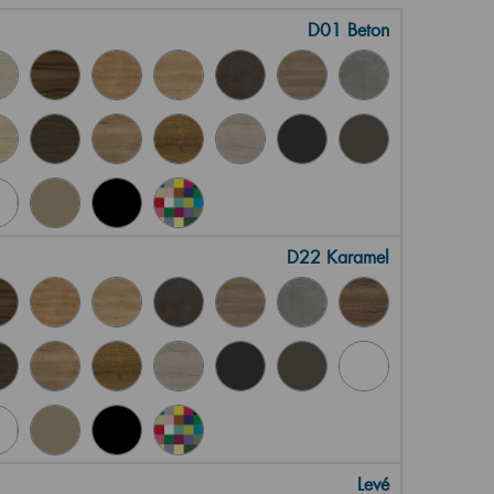
D01 Beton
D22 Karamel
Levé