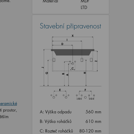
 domě.
Materiál
MDF
LTD
Stavební připravenost
keramické
 prostor,
A: Výška odpadu
560 mm
ětším
B: Výška roháčků
610 mm
C: Rozteč roháčků
80-120 mm