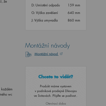
í, že
D: Umístění odpadu
159 mm
G: Výška zavěšení
640 mm
J: Výška umyvadla
860 mm
Montážní návody
Montážní návod
Chcete to vidět?
Produkt máme vystaven
na každém
v podnikové prodejně Dřevojas
atného wc
ve Svitavách. Přijďte se podívat..
Otevírací doba