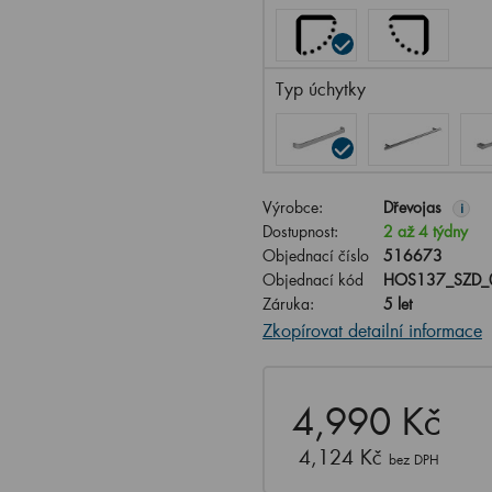
Typ úchytky
Výrobce:
Dřevojas
i
Dostupnost:
2 až 4 týdny
Objednací číslo
516673
Objednací kód
HOS137_SZD_
Záruka:
5 let
Zkopírovat detailní informace
4,990 Kč
4,124 Kč
bez DPH