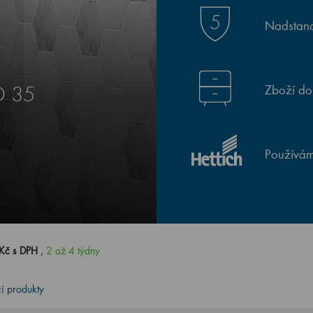
Nadstand
Zboží do
D 35
Používám
Kč s DPH
,
2 až 4 týdny
cí produkty