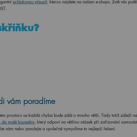
egantní
průtokovou výpustí
, kterou najdete na našem e-shopu. Jistě vás potěš
OST.
 skříňku?
rádi vám poradíme
ném prostoru se každá chyba bude zdát o mnoho větší. Tady totiž záleží 
k do malé koupelny
, který odpoví na většinu otázek při zařizování samost
e nám nebo zavolejte a společně vymyslíme to nejlepší řešení.