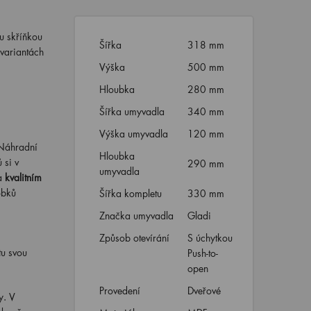
u skříňkou
Šířka
318 mm
 variantách
Výška
500 mm
Hloubka
280 mm
Šířka umyvadla
340 mm
Výška umyvadla
120 mm
 Náhradní
Hloubka
 si v
290 mm
umyvadla
na
kvalitním
obků
Šířka kompletu
330 mm
Značka umyvadla
Gladi
Způsob otevírání
S úchytkou
tu svou
Push-to-
open
Provedení
Dveřové
y. V