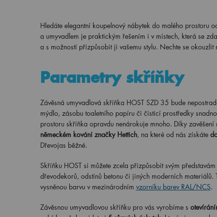
Hledáte elegantní koupelnový nábytek do malého prostoru o
a umyvadlem je praktickým řešením i v místech, která se zd
a s možností přizpůsobit ji vašemu stylu. Nechte se okouzli
Parametry skříňky
Závěsná umyvadlová skříňka HOST SZD 35 bude nepostradat
mýdlo, zásobu toaletního papíru či čisticí prostředky snadno
prostoru skříňka opravdu nenárokuje mnoho. Díky zavěšení 
německém kování značky Hettich
, na které od nás získáte
do
Dřevojas běžné.
Skříňku HOST si můžete zcela přizpůsobit svým představám i 
dřevodekorů, odstínů betonu či jiných moderních materiálů. T
vysněnou barvu v mezinárodním
vzorníku barev RAL/NCS
.
Závěsnou umyvadlovou skříňku pro vás vyrobíme s
otevírání