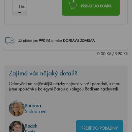
ks
PŘIDAT DO KOŠÍKU
Už přidat jen
990
Kč
a máte
DOPRAVU ZDARMA
.
0.00
Kč
/
990
Kč
Zajímá vás nějaký detail?
Odpovědi na nejčastější otázky najdete v naší poradně, kterou
jsme společně s kolegyní Bárou a kolegou Radkem nachystali.
Barbora
Stoklasová
Radek
PŘEJÍT DO PORADNY
Krajzl