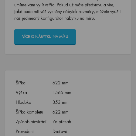
umíme vám vyjít vstříc. Pokud už máte představu a víte,
jaké bude mít váš vysněný nábytek rozměry, můžete využít
náš jedinečný konfigurátor nábytku na míru.
VÍCE O NÁBYTKU NA MÍRU
Šířka
622 mm
Výška
1565 mm
Hloubka
353 mm
Šířka kompletu
622 mm
Způsob otevírání
Za přesah
Provedení
Dveřové