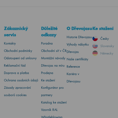
Zákaznický
Důležité
O Dřevojasu
Ke stažení
servis
odkazy
Historie Dřevojasu
Česky
Kontakty
Poradna
Výhody nábytku
Slovensky
Obchodní podmínky
Obchodní síť v ČR
Dřevojas
Německy
Odstoupení od smlouvy
Montážní návody
Naše certifikáty
Reklamační řád
Dřevojas na míru
Reference
Doprava a platba
Prodejna
Kariéra v
Ochrana osobních údajů
Ke stažení
Dřevojasu
Zásady zpracování
Konfigurátor pro
souborů cookies
partnery
Katalog ke stažení
Vzorník RAL
Whistleblowing