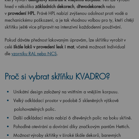
hned v několika
základních dekorech
,
dřevodekorech
nebo
v
provedení HPL
. Právě HPL nabízí zvýšenou odolnost proti vodě a
mechanickému poškození, a je tak vhodnou volbou pro ty, kteří chtějí
skříňku ještě více připravit na intenzivní každodenní používání.
Pokud dáváte přednost lakovaným úpravám, lze skříňku vyrobit v
celé
škále laků v provedení lesk i mat
, včetně možnosti Individual
dle
vzorníku RAL nebo NCS
.
Proč si vybrat skříňku KVADRO?
Unikátní design založený na vnitřním a vnějším korpusu.
Velký odkládací prostor v podobě 5 skleněných výškově
polohovatelných polic.
Další odkládací místo nabízí 6 dřevěných polic na boku skříně.
Pohodlné otevírání a dovírání díky značkovým pantům Hettich.
Možnost výroby skříňky v široké škále dekorů, barevných