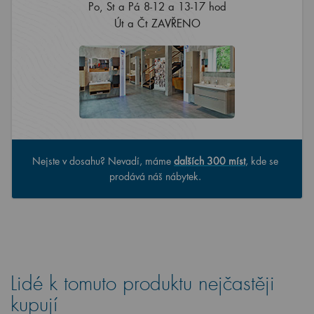
Po, St a Pá 8-12 a 13-17 hod
Út a Čt ZAVŘENO
Nejste v dosahu? Nevadí, máme
dalších 300 míst
, kde se
prodává náš nábytek.
Lidé k tomuto produktu nejčastěji
kupují