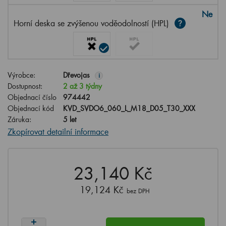
Ne
Horní deska se zvýšenou voděodolností (HPL)
Výrobce:
Dřevojas
i
Dostupnost:
2 až 3 týdny
Objednací číslo
974442
Objednací kód
KVD_SVDO6_060_L_M18_D05_T30_XXX
Záruka:
5 let
Zkopírovat detailní informace
23,140 Kč
19,124 Kč
bez DPH