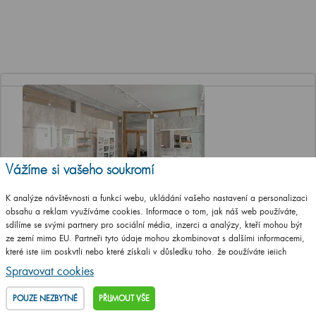
Vážíme si vašeho soukromí
K analýze návštěvnosti a funkcí webu, ukládání vašeho nastavení a personalizaci
obsahu a reklam využíváme cookies. Informace o tom, jak náš web používáte,
Jediná značková prodejna Dřevojasu v ČR
sdílíme se svými partnery pro sociální média, inzerci a analýzy, kteří mohou být
ze zemí mimo EU. Partneři tyto údaje mohou zkombinovat s dalšími informacemi,
Otevírací doba
které jste jim poskytli nebo které získali v důsledku toho, že používáte jejich
Po, St a Pá 8-12 a 13-17 hod
služby.
Podrobné informace
Spravovat cookies
Út a Čt ZAVŘENO
POUZE NEZBYTNÉ
PŘIJMOUT VŠE
Adresa prodejny
T. G. Masaryka 46/22 (vstup z ulice