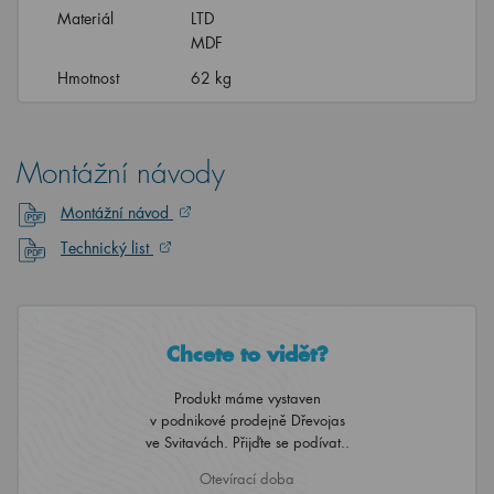
Materiál
LTD
MDF
Hmotnost
62 kg
Montážní návody
Montážní návod
Technický list
Chcete to vidět?
Produkt máme vystaven
v podnikové prodejně Dřevojas
ve Svitavách. Přijďte se podívat..
Otevírací doba