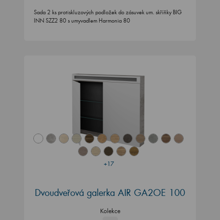
Sada 2 ks protiskluzových podložek do zásuvek um. skříňky BIG
INN SZZ2 80 s umyvadlem Harmonia 80
+17
Dvoudveřová galerka AIR GA2OE 100
Kolekce