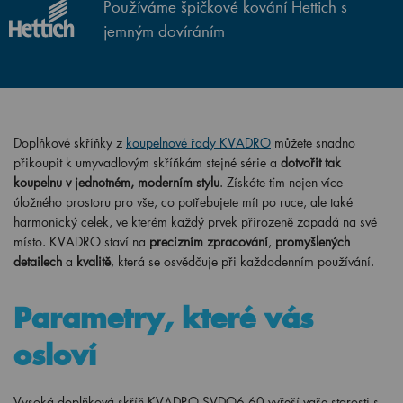
Používáme špičkové kování Hettich s
jemným dovíráním
Doplňkové skříňky z
koupelnové řady KVADRO
můžete snadno
přikoupit k umyvadlovým skříňkám stejné série a
dotvořit tak
koupelnu v jednotném, moderním stylu
. Získáte tím nejen více
úložného prostoru pro vše, co potřebujete mít po ruce, ale také
harmonický celek, ve kterém každý prvek přirozeně zapadá na své
místo. KVADRO staví na
precizním zpracování
,
promyšlených
detailech
a
kvalitě
, která se osvědčuje při každodenním používání.
Parametry, které vás
osloví
Vysoká doplňková skříň KVADRO SVDO6 60 vyřeší vaše starosti s