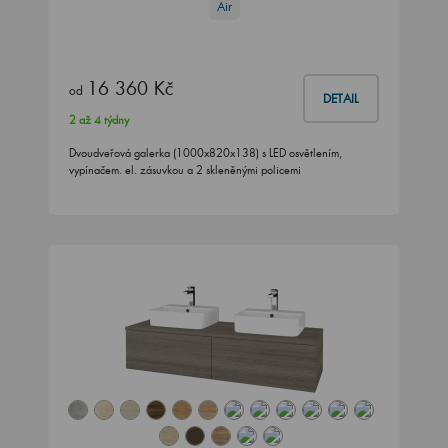
Air
16 360 Kč
od
DETAIL
2 až 4 týdny
Dvoudveřová galerka (1000x820x138) s LED osvětlením,
vypínačem. el. zásuvkou a 2 skleněnými policemi