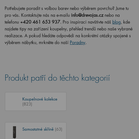
Potřebujete poradit s volbou barev nebo výběrem povrchu? Jsme tu
pro vás. Kontaktujte nás na e-mailu
info@drevojas.cz
nebo na
telefonu
+420 461 653 937
. Pro inspiraci navštivte náš
blog
, kde
najdete tipy na zařízení koupelny, přehled trendů nebo naše vybrané
realizace. A pokud hledáte odpovědi na konkrétní otázky spojené s
výběrem nábytku, mrkněte do naší
Poradny
.
Produkt patří do těchto kategorií
Koupelnové kolekce
(823)
Samostatné skříně
(63)