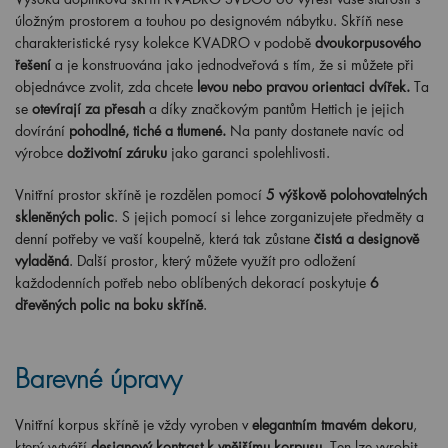
úložným prostorem a touhou po designovém nábytku. Skříň nese
charakteristické rysy kolekce KVADRO v podobě
dvoukorpusového
řešení
a je konstruována jako jednodveřová s tím, že si můžete při
objednávce zvolit, zda chcete
levou nebo pravou orientaci dvířek.
Ta
se
otevírají za přesah
a díky značkovým pantům Hettich je jejich
dovírání
pohodlné, tiché a tlumené
.
Na panty dostanete navíc od
výrobce
doživotní záruku
jako garanci spolehlivosti.
Vnitřní prostor skříně je rozdělen pomocí
5 výškově polohovatelných
skleněných polic
. S jejich pomocí si lehce zorganizujete předměty a
denní potřeby ve vaší koupelně, která tak zůstane
čistá a designově
vyladěná
. Další prostor, který můžete využít pro odložení
každodenních potřeb nebo oblíbených dekorací poskytuje
6
dřevěných polic na boku skříně
.
Barevné úpravy
Vnitřní korpus skříně je vždy vyroben v
elegantním tmavém dekoru
,
který vytváří
designový kontrast k vnějšímu korpusu
. Ten lze vyrobit