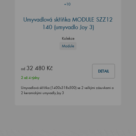
+10
Umyvadlová skříňka MODULE SZZ12
140
(umyvadlo Joy 3)
Kolekce
Module
32 480 Kč
od
DETAIL
2 až 4 týdny
Umyvadlová skříňka (1400x318x500) se 2 velkými zásuvkami a
2 keramickými umyvadly Joy 3