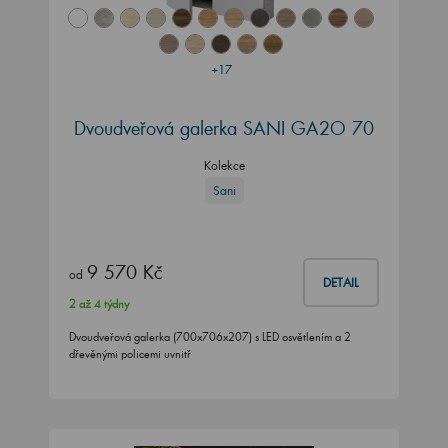
+17
Dvoudveřová galerka SANI GA2O 70
Kolekce
Sani
9 570 Kč
od
DETAIL
2 až 4 týdny
Dvoudveřová galerka (700x706x207) s LED osvětlením a 2
dřevěnými policemi uvnitř