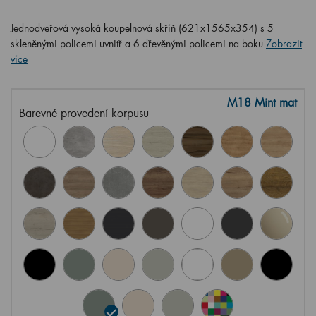
Jednodveřová vysoká koupelnová skříň (621x1565x354) s 5
skleněnými policemi uvnitř a 6 dřevěnými policemi na boku
Zobrazit
více
M18 Mint mat
Barevné provedení korpusu