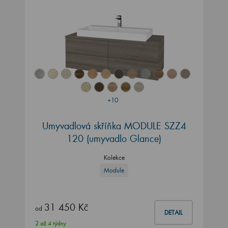
+10
Umyvadlová skříňka MODULE SZZ4
120
(umyvadlo Glance)
Kolekce
Module
31 450 Kč
od
DETAIL
2 až 4 týdny