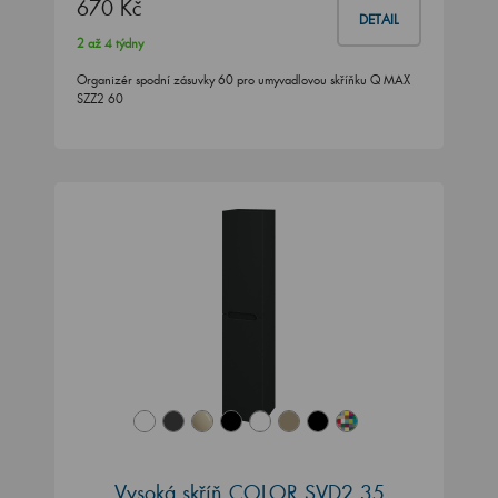
670 Kč
DETAIL
2 až 4 týdny
Organizér spodní zásuvky 60 pro umyvadlovou skříňku Q MAX
SZZ2 60
Vysoká skříň COLOR SVD2 35