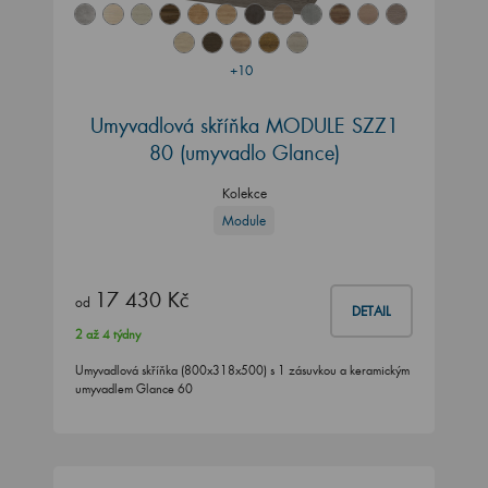
+10
Umyvadlová skříňka MODULE SZZ1
80 (umyvadlo Glance)
Kolekce
Module
17 430 Kč
od
DETAIL
2 až 4 týdny
Umyvadlová skříňka (800x318x500) s 1 zásuvkou a keramickým
umyvadlem Glance 60