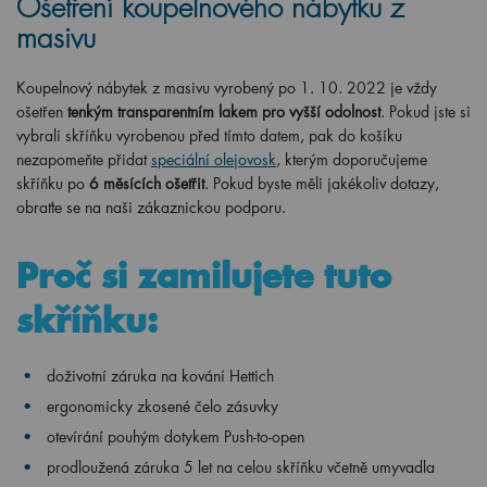
Ošetření koupelnového nábytku z
masivu
Koupelnový nábytek z masivu vyrobený po 1. 10. 2022 je vždy
ošetřen
tenkým transparentním lakem pro vyšší odolnost
. Pokud jste si
vybrali skříňku vyrobenou před tímto datem, pak do košíku
nezapomeňte přidat
speciální olejovosk
, kterým doporučujeme
skříňku po
6 měsících ošetřit
. Pokud byste měli jakékoliv dotazy,
obraťte se na naši zákaznickou podporu.
Proč si zamilujete tuto
skříňku:
doživotní záruka na kování Hettich
ergonomicky
zkosené čelo zásuvky
otevírání pouhým dotykem Push-to-open
prodloužená záruka 5 let na celou skříňku včetně umyvadla