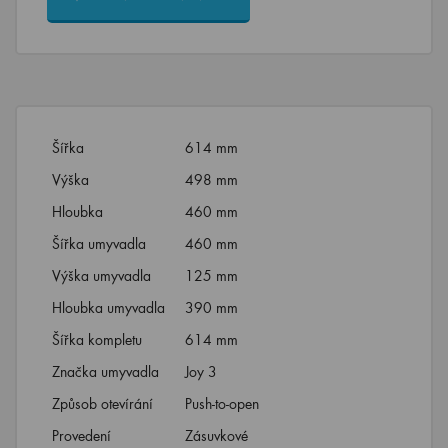
Šířka
614 mm
Výška
498 mm
Hloubka
460 mm
Šířka umyvadla
460 mm
Výška umyvadla
125 mm
Hloubka umyvadla
390 mm
Šířka kompletu
614 mm
Značka umyvadla
Joy 3
Způsob otevírání
Push-to-open
Provedení
Zásuvkové