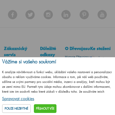
Zákaznický
Důležité
O Dřevojasu
Ke stažení
servis
odkazy
Historie Dřevojasu
Česky
Vážíme si vašeho soukromí
Kontakty
Poradna
Výhody nábytku
Slovensky
Obchodní podmínky
Obchodní síť v ČR
Dřevojas
K analýze návštěvnosti a funkcí webu, ukládání vašeho nastavení a personalizaci
Německy
obsahu a reklam využíváme cookies. Informace o tom, jak náš web používáte,
Odstoupení od smlouvy
Montážní návody
Naše certifikáty
sdílíme se svými partnery pro sociální média, inzerci a analýzy, kteří mohou být
Reklamační řád
Dřevojas na míru
Reference
ze zemí mimo EU. Partneři tyto údaje mohou zkombinovat s dalšími informacemi,
které jste jim poskytli nebo které získali v důsledku toho, že používáte jejich
Doprava a platba
Prodejna
Kariéra v
služby.
Podrobné informace
Spravovat cookies
Ochrana osobních údajů
Ke stažení
Dřevojasu
Zásady zpracování
Konfigurátor pro
POUZE NEZBYTNÉ
PŘIJMOUT VŠE
souborů cookies
partnery