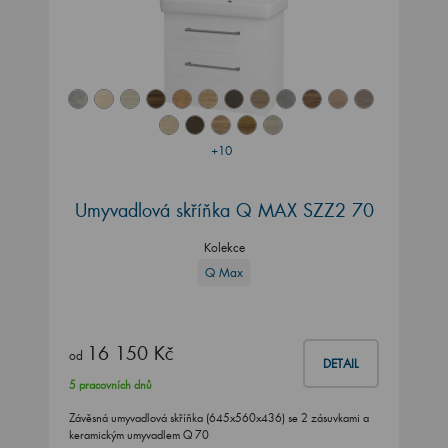
+10
Umyvadlová skříňka Q MAX SZZ2 70
Kolekce
Q Max
16 150 Kč
od
DETAIL
5 pracovních dnů
Závěsná umyvadlová skříňka (645x560x436) se 2 zásuvkami a
keramickým umyvadlem Q 70