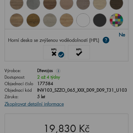
Ne
Horní deska se zvýšenou voděodolností (HPL)
Výrobce:
Dřevojas
i
Dostupnost:
2 až 4 týdny
Objednací číslo
177584
Objednací kód
INV103_SZZO_065_XXX_D09_D09_T31_U103
Záruka:
5 let
Zkopírovat detailní informace
19,830 Kč