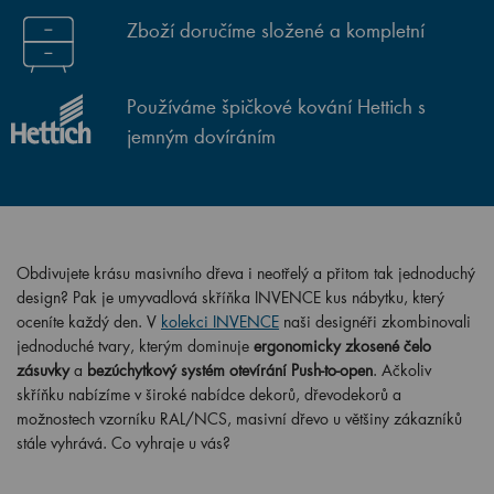
Zboží doručíme složené a kompletní
Používáme špičkové kování Hettich s
jemným dovíráním
Obdivujete krásu masivního dřeva i neotřelý a přitom tak jednoduchý
design? Pak je umyvadlová skříňka INVENCE kus nábytku, který
oceníte každý den. V
kolekci INVENCE
naši designéři zkombinovali
jednoduché tvary, kterým dominuje
ergonomicky zkosené čelo
zásuvky
a
bezúchytkový systém otevírání Push-to-open
. Ačkoliv
skříňku nabízíme v široké nabídce dekorů, dřevodekorů a
možnostech vzorníku RAL/NCS, masivní dřevo u většiny zákazníků
stále vyhrává. Co vyhraje u vás?