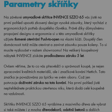
Parametry skříňky
Na závěsné
umyvadlové skříňce INVENCE SZZO 65
vás jistě na
první pohled upoutá zkosený design vysoké zásuvky, který vychází z
ergonomických potřeb dospělého člověka. Právě díky důmyslnému
propojení designu a ergonomie si u této umyvadlové skříňky
užijete
tlumené otevírání Push-to-open
na vlastní kůži. Dospělý člen
domácnosti totiž může otevírat a zavírat zásuvku pouze koleny. To si
musíte vyzkoušet v našem showroomu! Na veškerý koupelnový
nábytek INVENCE získáte
prodlouženou záruku 5 let
.
Ovšem věříme, že to co vás přesvědčí o správnosti koupě, je nejen
zpracování kvalitních materiálů, ale i značkové kování Hettich. Tato
značka je považována za špičku ve svém oboru. Což jen
potvrzuje
doživotní záruka na toto kování
. Na první pohled jistě
nepřehlédnete praktickou otevřenou niku, která dodá celé koupelně
na vzdušnosti.
Skříňku INVENCE SZZO 65 vyrábíme z masivního dřeva ale vybrat
si také můžete i z mnoha
dřevodekorů
,
odstínů betonů
a dalších