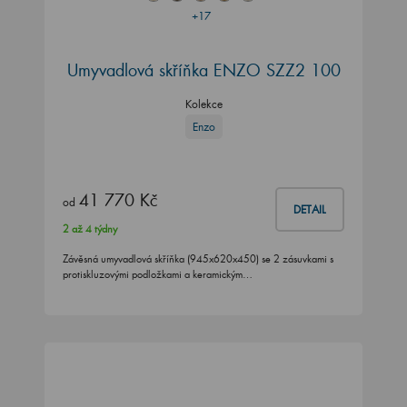
+17
Umyvadlová skříňka ENZO SZZ2 100
Kolekce
Enzo
41 770 Kč
od
DETAIL
2 až 4 týdny
Závěsná umyvadlová skříňka (945x620x450) se 2 zásuvkami s
protiskluzovými podložkami a keramickým…