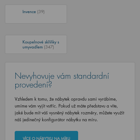
Invence
(39)
Koupelnové skříňky s
umyvadlem
(347)
Nevyhovuje vám standardní
provedení?
Vzhledem k tomu, že nábytek opravdu sami vyrábíme,
umíme vám vyjít vstříc. Pokud už máte představu a víte,
jaké bude mít váš vysněný nábytek rozměry, můžete využít
náš jedinečný konfigurátor nábytku na míru.
VÍCE O NÁBYTKU NA MÍRU