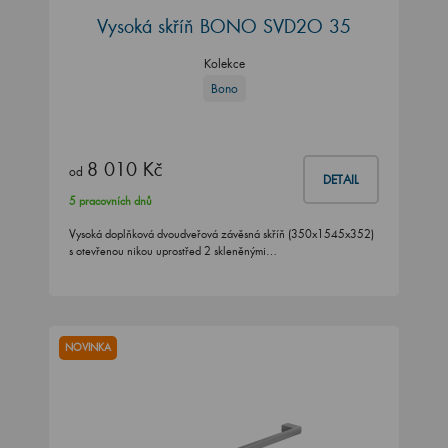
Vysoká skříň BONO SVD2O 35
Kolekce
Bono
8 010 Kč
od
DETAIL
5 pracovních dnů
Vysoká doplňková dvoudveřová závěsná skříň (350x1545x352)
s otevřenou nikou uprostřed 2 skleněnými…
NOVINKA