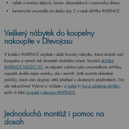
výběr z mnoha dekorů, barev, dřevodekorů i masivního dřeva
keramické umyvadlo na desku Joy 3 v ceně skříňky INVENCE
Veškerý nábytek do koupelny
nakoupíte v Dřevojasu
V kolekci INVENCE najdete i další kousky nábytku, které doladí vaši
koupelnu a vytvoří tak dostatek úložného místa. Vysoká
skříňka
INVENCE SVD2O 35
, ve stejném odstínu jako umyvadlová skříňka,
vypadá skvěle nejen zvenku, ale i zevnitř. Jistě oceníte skleněné
poličky, které vám dopřejí větší přehled o uložených předmětech. Tím
ale nekončíme! Vybrat si můžete i z
nízké
či
horní závěsné skříňky
,
polic a také
zrcadel v designu INVENCE
.
Jednoduchá montáž i pomoc na
dosah