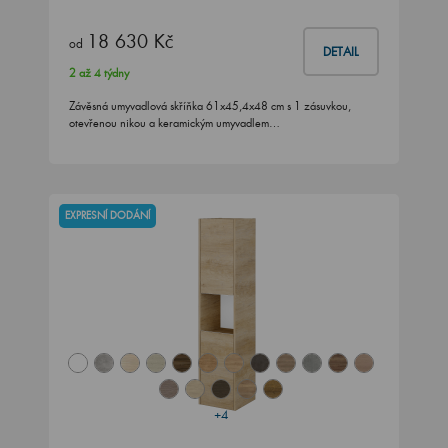
18 630 Kč
od
DETAIL
2 až 4 týdny
Závěsná umyvadlová skříňka 61x45,4x48 cm s 1 zásuvkou,
otevřenou nikou a keramickým umyvadlem…
EXPRESNÍ DODÁNÍ
+4