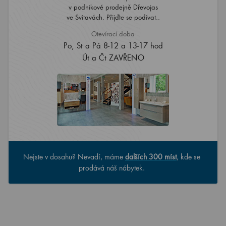
v podnikové prodejně Dřevojas
ve Svitavách. Přijďte se podívat..
Otevírací doba
Po, St a Pá 8-12 a 13-17 hod
Út a Čt ZAVŘENO
Nejste v dosahu? Nevadí, máme
dalších 300 míst
, kde se
prodává náš nábytek.