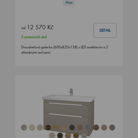
Max
12 570 Kč
od
DETAIL
5 pracovních dnů
Dvoudveřová galerka (600x820x138) s LED osvětlením a 2
skleněnými policemi