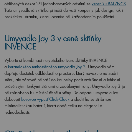
oblíbených dekorů či jednobarevných odstínů ze
vzorníku RAL/NCS
.
Tato umyvadlová skříňka přináší do vaší koupelny jak design, tak i
praktickou stránku, kterou oceníte při každodenním používání.
Umyvadlo Joy 3 v ceně skříňky
INVENCE
Vyberte si kombinaci netypického tvaru skříňky INVENCE
a
keramického tenkostěnného umyvadla Joy 3
. Umyvadlo vám
dopřeje dostatek odkládacího prostoru, který navazuje na zadní
stěnu, ale zároveň přináší do koupelny pocit vzdušnosti a lehkosti
právě svými tenkými stěnami a zaoblenými rohy. Umyvadlo Joy 3 je
přizpůsobeno k umístění těsně u stěny. Do odpadu umyvadla lze
dokoupit
kovovou výpusť Click-Clack
a sladit ho se stříbrnou
minimalistickou baterií, která dodá celku na eleganci a
jednoduchosti.