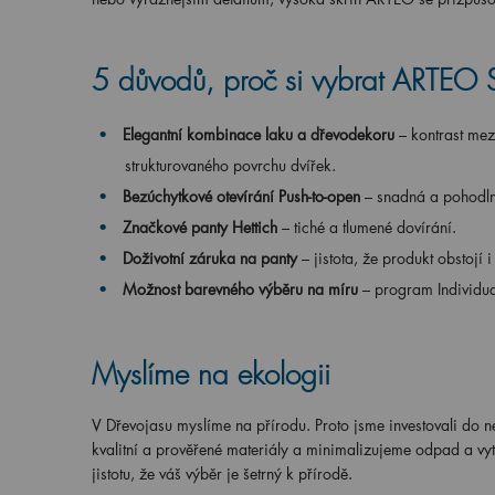
5 důvodů, proč si vybrat ARTE
Elegantní kombinace laku a dřevodekoru
– kontrast mez
strukturovaného povrchu dvířek.
Bezúchytkové otevírání Push-to-open
– snadná a pohodln
Značkové panty Hettich
– tiché a tlumené dovírání.
Doživotní záruka na panty
– jistota, že produkt obstojí i
Možnost barevného výběru na míru
– program Individu
Myslíme na ekologii
V Dřevojasu myslíme na přírodu. Proto jsme investovali do 
kvalitní a prověřené materiály a minimalizujeme odpad a vy
jistotu, že váš výběr je šetrný k přírodě.