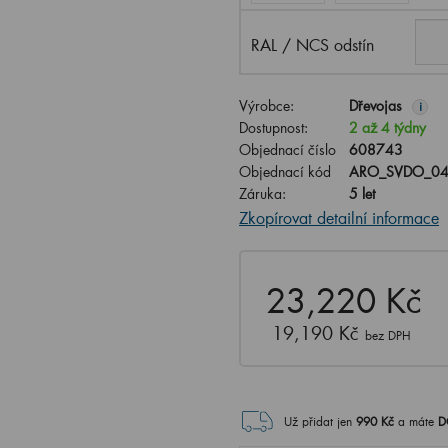
RAL / NCS odstín
Výrobce:
Dřevojas
i
Dostupnost:
2 až 4 týdny
Objednací číslo
608743
Objednací kód
ARO_SVDO_04
Záruka:
5 let
Zkopírovat detailní informace
23,220 Kč
19,190 Kč
bez DPH
Už přidat jen
990
Kč
a máte
D