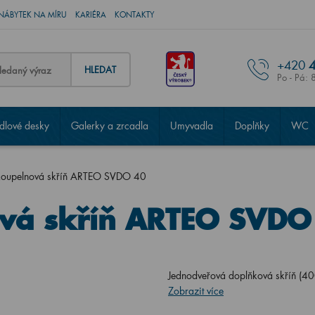
NÁBYTEK NA MÍRU
KARIÉRA
KONTAKTY
+420
4
HLEDAT
Po - Pá: 
lové desky
Galerky a zrcadla
Umyvadla
Doplňky
WC
koupelnová skříň ARTEO SVDO 40
vá skříň ARTEO SVDO
Jednodveřová doplňková skříň (4
Zobrazit více