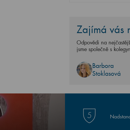
Zajímá vás n
Odpovědi na nejčastějš
jsme společně s kolegy
Barbora
Stoklasová
Nadstand