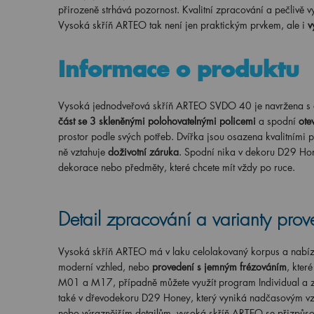
přirozeně strhává pozornost. Kvalitní zpracování a pečlivě v
Vysoká skříň ARTEO tak není jen praktickým prvkem, ale i
v
Informace o produktu
Vysoká jednodveřová skříň ARTEO SVDO 40 je navržena s důr
část se 3 skleněnými polohovatelnými policemi
a spodní
ote
prostor podle svých potřeb. Dvířka jsou osazena kvalitními p
ně vztahuje
doživotní záruka
. Spodní nika v dekoru D29 Hone
dekorace nebo předměty, které chcete mít vždy po ruce.
Detail zpracování a varianty prov
Vysoká skříň ARTEO má v laku celolakovaný korpus a nabízí
moderní vzhled, nebo
provedení s jemným frézováním
, kter
M01 a M17, případně můžete využít program Individual a zv
také v dřevodekoru D29 Honey, který vyniká nadčasovým vzh
nebo výraznějším detailům, vysoká skříň ARTEO se přizpůsob