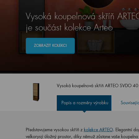
Vysoká koupelnová skříň AR
je součást kolekce Arteo
ZOBRAZIT KOLEKCI
Vysoká koupelnová skříň ARTEO SVDO 4
Popis a rozměry výrobku
Souvisejí
Představujeme vysokou skříň z
kolekce ARTEO
. Elegantní do
velkorysý úložný prostor, díky němuž zůstane vaše koupelna