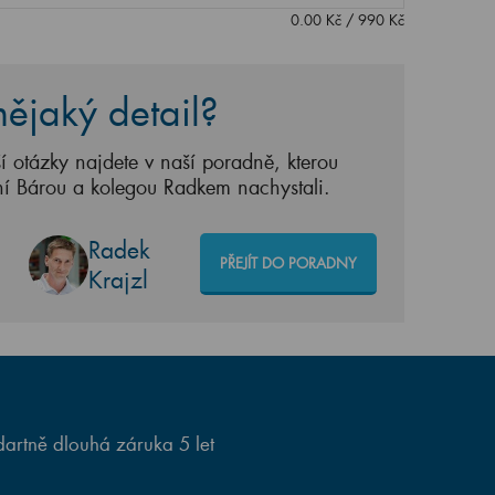
0.00
Kč
/
990
Kč
ějaký detail?
í otázky najdete v naší poradně, kterou
ní Bárou a kolegou Radkem nachystali.
Radek
PŘEJÍT DO PORADNY
Krajzl
artně dlouhá záruka 5 let