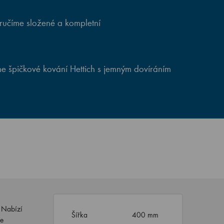
ručíme složené a kompletní
e špičkové kování Hettich s jemným dovíráním
 Nabízí
Šířka
400 mm
be