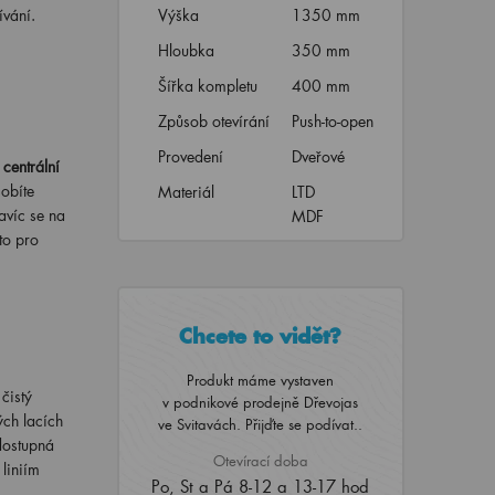
ívání.
Výška
1350 mm
Hloubka
350 mm
Šířka kompletu
400 mm
Způsob otevírání
Push-to-open
Provedení
Dveřové
í
centrální
sobíte
Materiál
LTD
navíc se na
MDF
to pro
Chcete to vidět?
Produkt máme vystaven
čistý
v podnikové prodejně Dřevojas
ých lacích
ve Svitavách. Přijďte se podívat..
dostupná
Otevírací doba
liniím
Po, St a Pá 8-12 a 13-17 hod