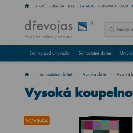
O FIRMĚ
PORADNA
BLOG
KATALOG
DOPRAVA A PLATBA
český koupelnový nábytek
Skříňky pod umyvadlo
Samostatné skříně
Umyvad
Samostatné skříně
Vysoká skříň
Vysoká 
Vysoká koupelno
NOVINKA