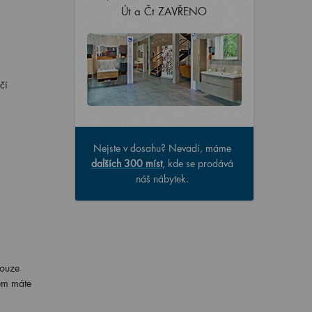
Út a Čt ZAVŘENO
či
Nejste v dosahu? Nevadí, máme
dalších 300 míst
, kde se prodává
náš nábytek.
pouze
pem máte