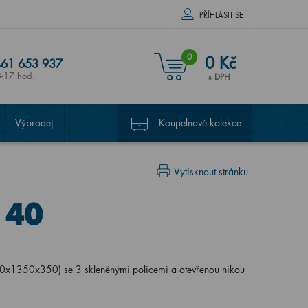
PŘÍHLÁSIT SE
0
0 Kč
61 653 937
8-17 hod.
s DPH
Výprodej
Koupelnové kolekce
Vytisknout stránku
 40
00x1350x350) se 3 skleněnými policemi a otevřenou nikou