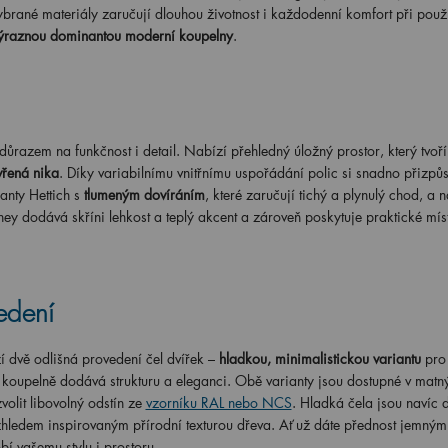
ybrané materiály zaručují dlouhou životnost i každodenní komfort při použ
ýraznou dominantou moderní koupelny
.
azem na funkčnost i detail. Nabízí přehledný úložný prostor, který tvoř
vřená nika
. Díky variabilnímu vnitřnímu uspořádání polic si snadno přizpů
anty Hettich s
tlumeným dovíráním
, které zaručují tichý a plynulý chod, a 
y dodává skříni lehkost a teplý akcent a zároveň poskytuje praktické mís
edení
 dvě odlišná provedení čel dvířek –
hladkou, minimalistickou variantu
pro 
é koupelně dodává strukturu a eleganci. Obě varianty jsou dostupné v matn
olit libovolný odstín ze
vzorníku RAL nebo NCS
. Hladká čela jsou navíc 
ledem inspirovaným přírodní texturou dřeva. Ať už dáte přednost jemným 
í vašemu stylu i prostoru.