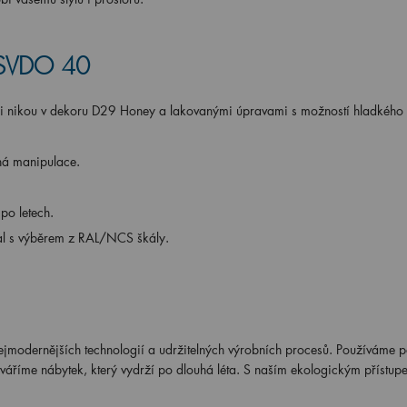
O SVDO 40
i nikou v dekoru D29 Honey a lakovanými úpravami s možností hladkého 
á manipulace.
 po letech.
al s výběrem z RAL/NCS škály.
nejmodernějších technologií a udržitelných výrobních procesů. Používáme 
tváříme nábytek, který vydrží po dlouhá léta. S naším ekologickým přístu