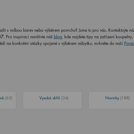
adit s volbou barev nebo výběrem povrchu? Jsme tu pro vás. Kontaktujte ná
37
. Pro inspiraci navštivte náš
blog
, kde najdete tipy na zařízení koupelny,
ědi na konkrétní otázky spojené s výběrem nábytku, mrkněte do naší
Pora
íně
(63)
Vysoká skříň
(34)
Novinky
(188)