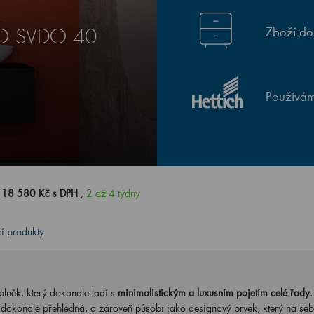
Zboží do
TEO SVDO 40
Používám
0
18 580 Kč s DPH
,
2 až 4 týdny
cí produkty
plněk, který dokonale ladí s
minimalistickým a luxusním pojetím celé řady
.
 dokonale přehledná, a zároveň působí jako designový prvek, který na se