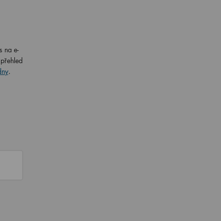
s na e-
 přehled
dny
.