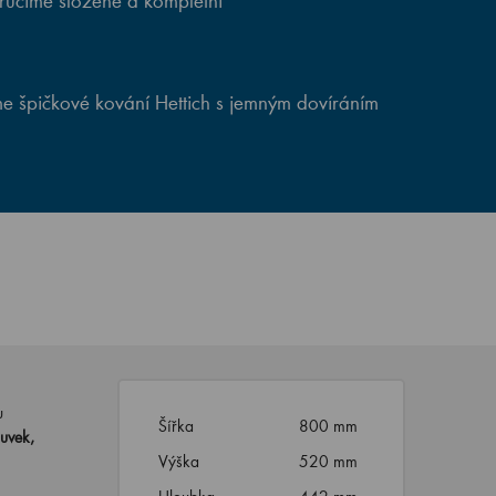
ručíme složené a kompletní
e špičkové kování Hettich s jemným dovíráním
u
Šířka
800 mm
uvek,
Výška
520 mm