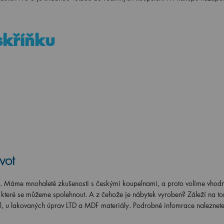
 skříňku
vot
s. Máme mnohaleté zkušenosti s českými koupelnami, a proto volíme vhod
a které se můžeme spolehnout. A z čehože je nábytek vyroben? Záleží na t
l, u lakovaných úprav LTD a MDF materiály. Podrobné infomrace naleznete