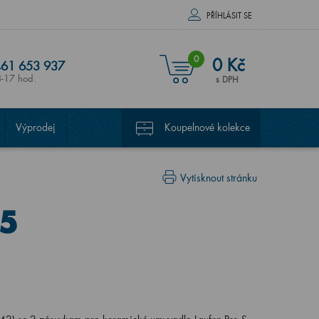
PŘÍHLÁSIT SE
0
0 Kč
61 653 937
8-17 hod.
s DPH
Výprodej
Koupelnové kolekce
Vytisknout stránku
85