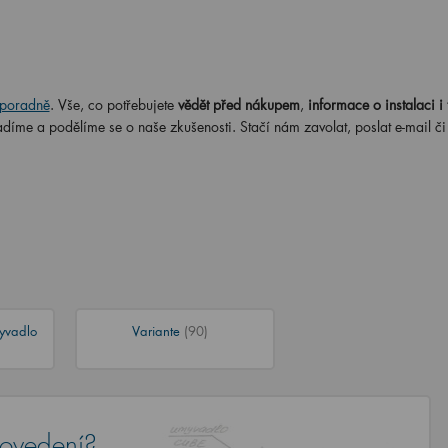
poradně
. Vše, co potřebujete
vědět před nákupem
,
informace o instalaci i 
adíme a podělíme se o naše zkušenosti. Stačí nám zavolat, poslat e-mail č
yvadlo
Variante
(90)
rovedení?