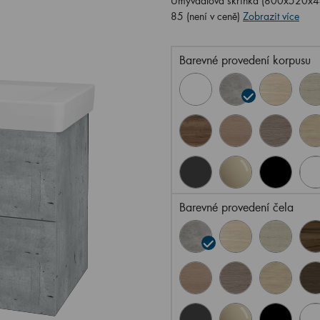
Umyvadlová skříňka (800x520x44
85 (není v ceně)
Zobrazit více
Barevné provedení korpusu
Barevné provedení čela