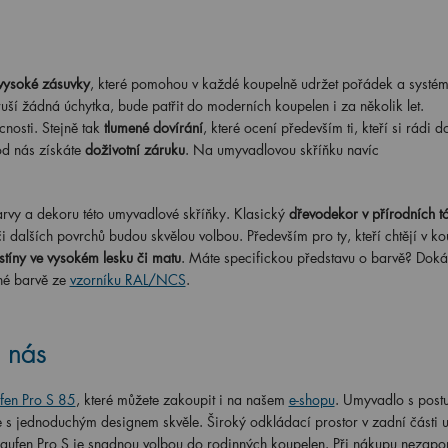
vysoké zásuvky
, které pomohou v každé koupelně udržet pořádek a systém
ruší žádná úchytka, bude patřit do moderních koupelen i za několik let.
nosti. Stejně tak
tlumené dovírání
, které ocení především ti, kteří si rádi d
d nás získáte
doživotní záruku
. Na umyvadlovou skříňku navíc
rvy a dekoru této umyvadlové skříňky. Klasický
dřevodekor v přírodních t
i dalších povrchů budou skvělou volbou. Především pro ty, kteří chtějí v k
stíny ve vysokém lesku či matu
. Máte specifickou představu o barvě? Doká
né barvě ze
vzorníku RAL/NCS
.
u nás
fen Pro S 85
, které můžete zakoupit i na našem
e-shopu
. Umyvadlo s pos
s jednoduchým designem skvěle. Široký odkládací prostor v zadní části
Laufen Pro S je snadnou volbou do rodinných koupelen. Při nákupu nezap