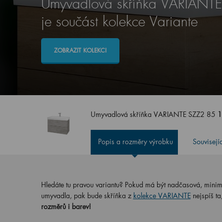
Umyvadlová skříňka VARIANT
je součást kolekce Variante
ZOBRAZIT KOLEKCI
Umyvadlová skříňka VARIANTE SZZ2 85
1
Popis a rozměry výrobku
Souvisejí
Hledáte tu pravou variantu? Pokud má být nadčasová, minimali
umyvadla, pak bude skříňka z
kolekce VARIANTE
nejspíš ta
rozměrů i barev!