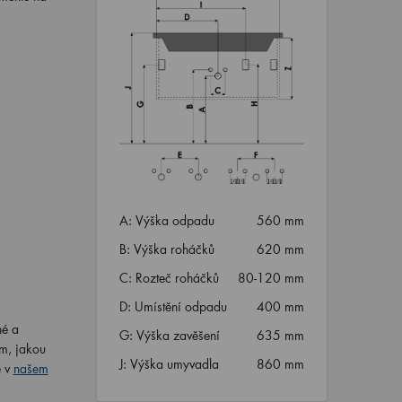
A: Výška odpadu
560 mm
B: Výška roháčků
620 mm
C: Rozteč roháčků
80-120 mm
D: Umístění odpadu
400 mm
né a
G: Výška zavěšení
635 mm
om, jakou
J: Výška umyvadla
860 mm
 v
našem