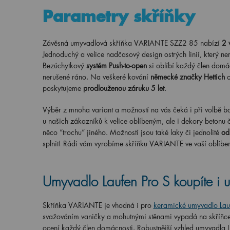
Parametry skříňky
Závěsná umyvadlová skříňka VARIANTE SZZ2 85 nabízí
2 
Jednoduchý a velice nadčasový design ostrých linií, který ne
Bezúchytkový
systém Push-to-open
si oblíbí každý člen domác
nerušené ráno. Na veškeré kování
německé značky Hettich
o
poskytujeme
prodlouženou záruku 5 let
.
Výběr z mnoha variant a možností na vás čeká i při volbě ba
u našich zákazníků k velice oblíbeným, ale i dekory betonu č
něco “trochu” jiného. Možností jsou také laky či jednolité
od
splnit! Rádi vám vyrobíme skříňku VARIANTE ve vaší oblíbe
Umyvadlo Laufen Pro S koupíte i 
Skříňka VARIANTE je vhodná i pro
keramické umyvadlo Lau
svažováním vaničky a mohutnými stěnami vypadá na skříňce 
ocení každý člen domácnosti. Robustnější vzhled umyvadla 