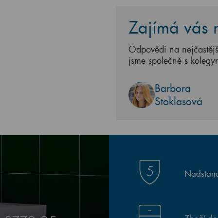
Zajímá vás n
Odpovědi na nejčastějš
jsme společně s kolegy
Barbora
Stoklasová
Nadstand