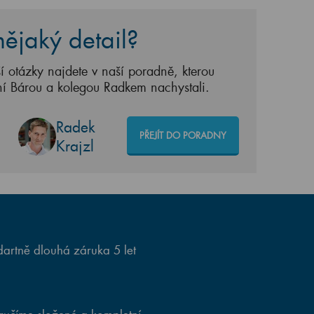
ějaký detail?
í otázky najdete v naší poradně, kterou
ní Bárou a kolegou Radkem nachystali.
Radek
PŘEJÍT DO PORADNY
Krajzl
artně dlouhá záruka 5 let