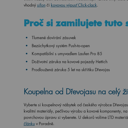
vhodný
sifon
či
kovovou výpusť Click-clack
.
Proč si zamilujete tuto
Tlumené dovírání zásuvek
Bezúchytkový systém Push-to-open
Kompatibilní s umyvadlem Laufen Pro 85
Doživotní záruka na kovové pojezdy Hettich
Prodloužená záruka 5 let na skříňku Dřevojas
Koupelna od Dřevojasu na celý ži
Vyberte si koupelnový nábytek od českého výrobce Dřevoja
kvalitní materiály, pečlivou výrobu a kovové komponenty, n
povrchovou úpravu si vyberete. U dekorů volíme LTD materiá
článku
v Poradně.