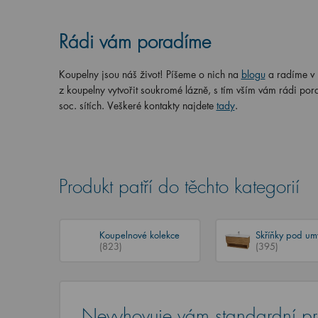
Rádi vám poradíme
Koupelny jsou náš život! Píšeme o nich na
blogu
a radíme v
z koupelny vytvořit soukromé lázně, s tím vším vám rádi por
soc. sítích. Veškeré kontakty najdete
tady
.
Produkt patří do těchto kategorií
Koupelnové kolekce
Skříňky pod um
(823)
(395)
Nevyhovuje vám standardní p