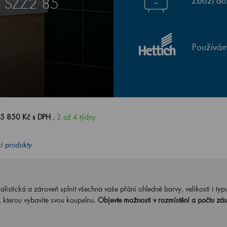
Zboží do
E SZZ2 85
Používám
5 850 Kč s DPH
,
2 až 4 týdny
cí produkty
stická a zároveň splnit všechna vaše přání ohledně barvy, velikosti i typ
, kterou vybavíte svou koupelnu.
Objevte možnosti v rozmístění a počtu zás