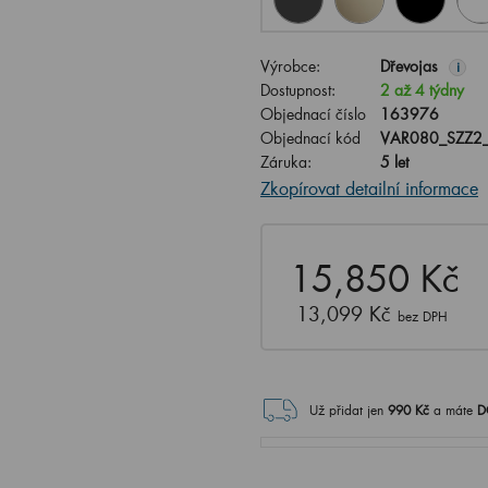
Výrobce:
Dřevojas
i
Dostupnost:
2 až 4 týdny
Objednací číslo
163976
Objednací kód
VAR080_SZZ2
Záruka:
5 let
Zkopírovat detailní informace
15,850 Kč
13,099 Kč
bez DPH
Už přidat jen
990
Kč
a máte
D