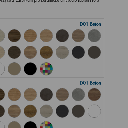
2) se 2 zásuvkam pro keramické umyvadlo Laufen Pro S
D01 Beton
D01 Beton