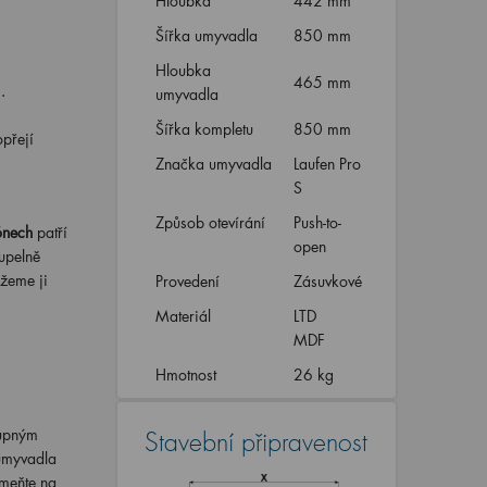
Hloubka
442 mm
Šířka umyvadla
850 mm
Hloubka
465 mm
.
umyvadla
Šířka kompletu
850 mm
opřejí
Značka umyvadla
Laufen Pro
S
Způsob otevírání
Push-to-
ónech
patří
open
oupelně
žeme ji
Provedení
Zásuvkové
Materiál
LTD
MDF
Hmotnost
26 kg
tupným
Stavební připravenost
 umyvadla
omeňte na