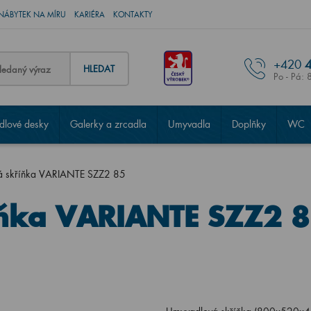
NÁBYTEK NA MÍRU
KARIÉRA
KONTAKTY
+420
4
HLEDAT
Po - Pá: 
lové desky
Galerky a zrcadla
Umyvadla
Doplňky
WC
á skříňka VARIANTE SZZ2 85
ňka VARIANTE SZZ2 