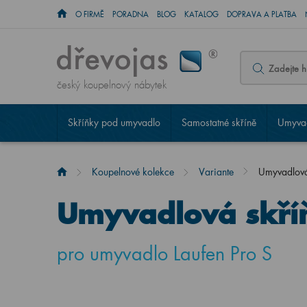
O FIRMĚ
PORADNA
BLOG
KATALOG
DOPRAVA A PLATBA
český koupelnový nábytek
Skříňky pod umyvadlo
Samostatné skříně
Umyvad
Koupelnové kolekce
Variante
Umyvadlov
Umyvadlová skří
pro umyvadlo Laufen Pro S