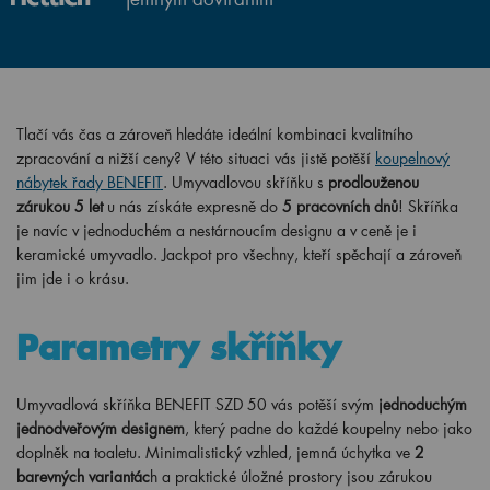
Tlačí vás čas a zároveň hledáte ideální kombinaci kvalitního
zpracování a nižší ceny? V této situaci vás jistě potěší
koupelnový
nábytek řady BENEFIT
. Umyvadlovou skříňku s
prodlouženou
zárukou 5 let
u nás získáte expresně do
5 pracovních dnů
! Skříňka
je navíc v jednoduchém a nestárnoucím designu a v ceně je i
keramické umyvadlo. Jackpot pro všechny, kteří spěchají a zároveň
jim jde i o krásu.
Parametry skříňky
Umyvadlová skříňka BENEFIT SZD 50 vás potěší svým
jednoduchým
jednodveřovým designem
, který padne do každé koupelny nebo jako
doplněk na toaletu. Minimalistický vzhled, jemná úchytka ve
2
barevných variantác
h a praktické úložné prostory jsou zárukou