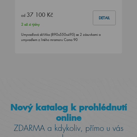
37 100 Kč
od
DETAIL
2 až 4 týdny
Umyvadlová skříňka (890x550x495) se 2 zásuvkami a
umyvadlem z litého mramoru Como 90
Nový katalog k prohlédnutí
online
ZDARMA a kdykoliv, přímo u vás