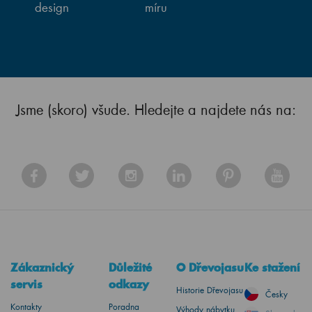
design
míru
Jsme (skoro) všude. Hledejte a najdete nás na:
Zákaznický
Důležité
O Dřevojasu
Ke stažení
servis
odkazy
Historie Dřevojasu
Česky
Kontakty
Poradna
Výhody nábytku