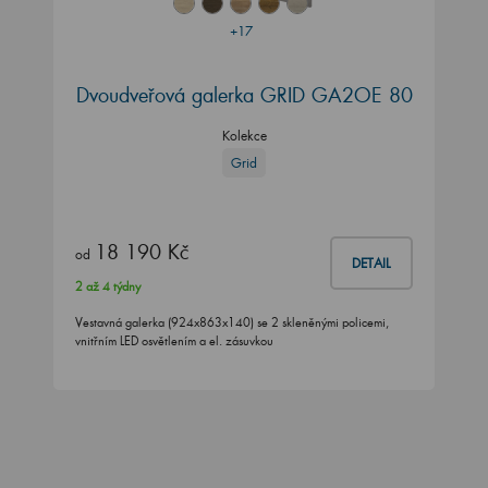
+17
Dvoudveřová galerka GRID GA2OE 80
Kolekce
Grid
18 190 Kč
od
DETAIL
2 až 4 týdny
Vestavná galerka (924x863x140) se 2 skleněnými policemi,
vnitřním LED osvětlením a el. zásuvkou