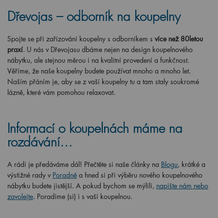
Dřevojas – odborník na koupelny
Spojte se při zařizování koupelny s odborníkem s
více než 80letou
praxí
. U nás v Dřevojasu dbáme nejen na design koupelnového
nábytku, ale stejnou měrou i na kvalitní provedení a funkčnost.
Věříme, že naše koupelny budete používat mnoho a mnoho let.
Naším přáním je, aby se z vaší koupelny tu a tam staly soukromé
lázně, které vám pomohou relaxovat.
Informací o koupelnách máme na
rozdávání…
A rádi je předáváme dál! Přečtěte si naše články na
Blogu
, krátké a
výstižné rady v
Poradně
a hned si při výběru nového koupelnového
nábytku budete jistější. A pokud bychom se mýlili,
napište nám nebo
zavolejte
. Poradíme (si) i s vaší koupelnou.