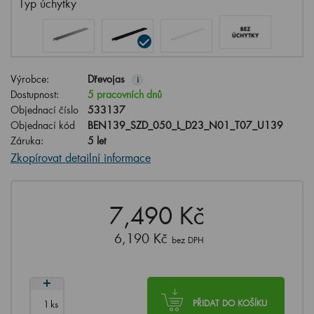
Typ úchytky
Výrobce:
Dřevojas
i
Dostupnost:
5 pracovních dnů
Objednací číslo
533137
Objednací kód
BEN139_SZD_050_L_D23_N01_T07_U139
Záruka:
5 let
Zkopírovat detailní informace
7,490 Kč
6,190 Kč
bez DPH
ks
PŘIDAT DO KOŠÍKU