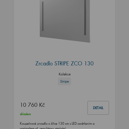
Zrcadlo STRIPE ZCO 130
Kolekce
Stripe
10 760 Kč
DETAIL
skladem
Koupelnové zrcadlo o šířce 130 cm s LED osvětlením a
vypínačem vč. regulátoru stmívání