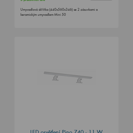
Umyvadlová skříňka (440x560x346) se 2 zásuvkami a
keramickým umyvadlem Mini 50
LED osvětlení Pino 740 - 11 W