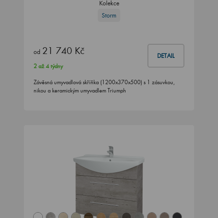
Kolekce
Storm
21 740 Kč
od
DETAIL
2 až 4 týdny
Závěsná umyvadlová skříňka (1200x370x500) s 1 zásuvkou,
nikou a keramickým umyvadlem Triumph