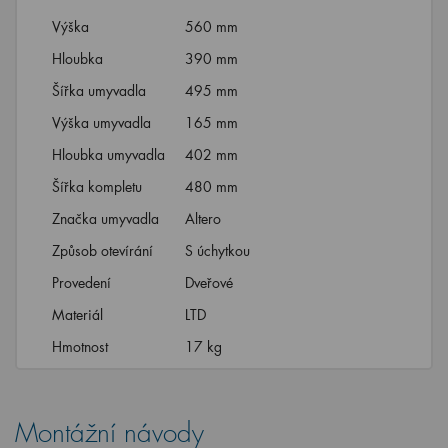
Výška
560 mm
Hloubka
390 mm
Šířka umyvadla
495 mm
Výška umyvadla
165 mm
Hloubka umyvadla
402 mm
Šířka kompletu
480 mm
Značka umyvadla
Altero
Způsob otevírání
S úchytkou
Provedení
Dveřové
Materiál
LTD
Hmotnost
17 kg
Montážní návody