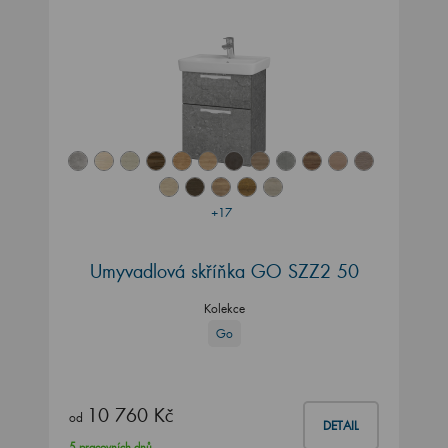
+17
Umyvadlová skříňka GO SZZ2 50
Kolekce
Go
10 760 Kč
od
DETAIL
5 pracovních dnů