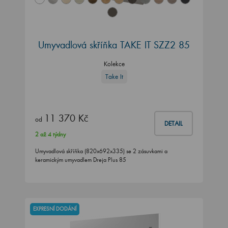
Umyvadlová skříňka TAKE IT SZZ2 85
Kolekce
Take It
11 370 Kč
od
DETAIL
2 až 4 týdny
Umyvadlová skříňka (820x692x335) se 2 zásuvkami a
keramickým umyvadlem Dreja Plus 85
EXPRESNÍ DODÁNÍ