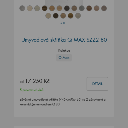
+10
Umyvadlová skříňka Q MAX SZZ2 80
Kolekce
Q Max
17 250 Kč
od
DETAIL
5 pracovních dnů
Závěsná umyvadlová skříňka (745x560x436) se 2 zásuvkami a
keramickým umyvadlem Q 80