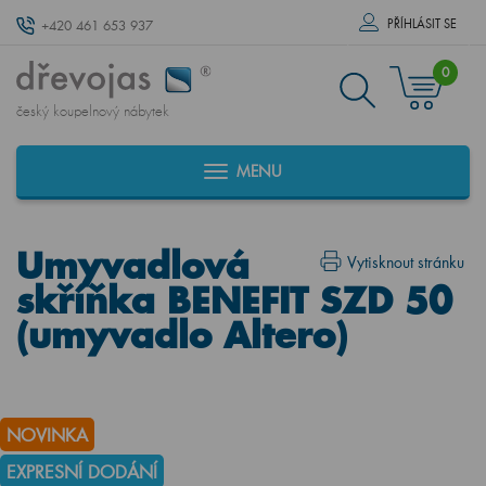
PŘÍHLÁSIT SE
+420 461 653 937
0
český koupelnový nábytek
MENU
Umyvadlová
Vytisknout stránku
skříňka BENEFIT SZD 50
(umyvadlo Altero)
NOVINKA
EXPRESNÍ DODÁNÍ