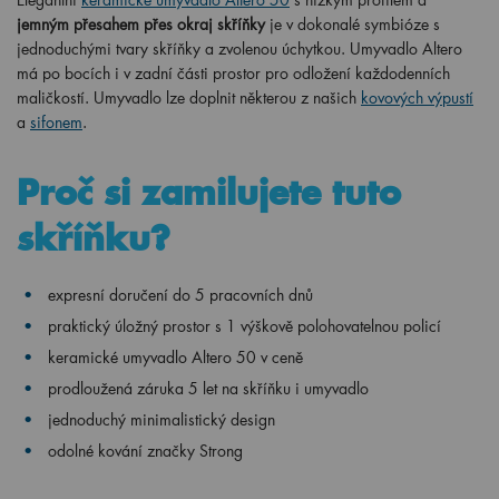
jemným přesahem přes okraj skříňky
je v dokonalé symbióze s
jednoduchými tvary skříňky a zvolenou úchytkou. Umyvadlo Altero
má po bocích i v zadní části prostor pro odložení každodenních
maličkostí. Umyvadlo lze doplnit některou z našich
kovových výpustí
a
sifonem
.
Proč si zamilujete tuto
skříňku?
expresní doručení do 5 pracovních dnů
praktický úložný prostor s 1 výškově polohovatelnou policí
keramické umyvadlo Altero 50 v ceně
prodloužená záruka 5 let na skříňku i umyvadlo
jednoduchý minimalistický design
odolné kování značky Strong