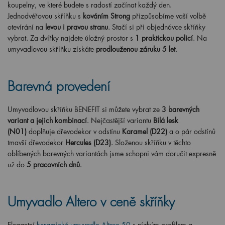
koupelny, ve které budete s radostí začínat každý den.
Jednodvéřovou skříňku s
kováním Strong
přizpůsobíme vaší volbě
otevírání na
levou i pravou stranu
. Stačí si při objednávce skříňky
vybrat. Za dvířky najdete úložný prostor s
1 praktickou policí
. Na
umyvadlovou skříňku získáte
prodlouženou záruku 5 let
.
Barevná provedení
Umyvadlovou skříňku BENEFIT si můžete vybrat ze
3 barevných
variant a jejich kombinací
. Nejčastější variantu
Bílá lesk
(N01)
doplňuje dřevodekor v odstínu
Karamel (D22)
a o pár odstínů
tmavší dřevodekor
Hercules (D23)
. Složenou skříňku v těchto
oblíbených barevných variantách jsme schopni vám doručit expresně
už do
5 pracovních dnů
.
Umyvadlo Altero v ceně skříňky
Elegantní
keramické umyvadlo Altero 50
s nízkým profilem a