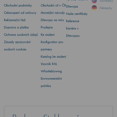
Slovensky
Obchodní podmínky
Obchodní síť v ČR
Dřevojas
Německy
Odstoupení od smlouvy
Montážní návody
Naše certifikáty
Reklamační řád
Dřevojas na míru
Reference
Doprava a platba
Prodejna
Kariéra v
Ochrana osobních údajů
Ke stažení
Dřevojasu
Zásady zpracování
Konfigurátor pro
souborů cookies
partnery
Katalog ke stažení
Vzorník RAL
Whistleblowing
Environmentální
politika