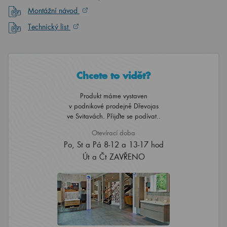
Montážní návod
Technický list
Chcete to vidět?
Produkt máme vystaven
v podnikové prodejně Dřevojas
ve Svitavách. Přijďte se podívat..
Otevírací doba
Po, St a Pá 8-12 a 13-17 hod
Út a Čt ZAVŘENO