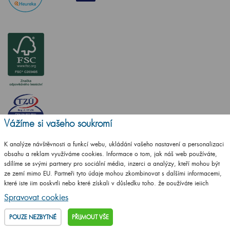
Vážíme si vašeho soukromí
ČSN EN ISO
K analýze návštěvnosti a funkcí webu, ukládání vašeho nastavení a personalizaci
14001:2016
obsahu a reklam využíváme cookies. Informace o tom, jak náš web používáte,
sdílíme se svými partnery pro sociální média, inzerci a analýzy, kteří mohou být
ČSN EN ISO
ze zemí mimo EU. Partneři tyto údaje mohou zkombinovat s dalšími informacemi,
9001:2016
které jste jim poskytli nebo které získali v důsledku toho, že používáte jejich
služby.
Podrobné informace
Spravovat cookies
POUZE NEZBYTNÉ
PŘIJMOUT VŠE