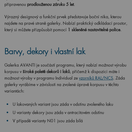
připravenou
prodlouženou záruku 5 let
.
Výrazný designový a funkční prvek představuje boční nika, kterou
najdete na pravé straně galerky. Nabízí praktický odkládací prostor,
který si můžete přizpůsobit pomocí
1 skleněné nastavitelné police
.
Barvy, dekory i vlastní lak
Galerka AVANTI je součástí programu, který nabízí možnost výrobu
korpusu v
široké paletě dekorů i laků
, přičemž k dispozici máte i
možnost výroby v programu Individual ze
vzorníků RAL/NCS
. Záda
galerky vyrábíme v závislosti na zvolené úpravě korpusu v těchto
variantách:
U lakovaných variant jsou záda v odstínu zvoleného laku
U varianty dekory jsou záda v antracitovém odstínu
V případě varianty N01 jsou záda bílá