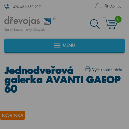
PŘÍHLÁSIT SE
+420 461 653 937
0
český koupelnový nábytek
MENU
Jednodveřová
Vytisknout stránku
galerka AVANTI GAEOP
60
NOVINKA