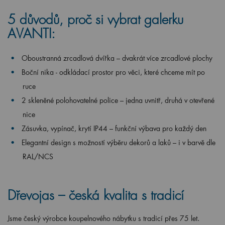
5 důvodů, proč si vybrat galerku
AVANTI:
Oboustranná zrcadlová dvířka – dvakrát více zrcadlové plochy
Boční nika - odkládací prostor pro věci, které chceme mít po
ruce
2 skleněné polohovatelné police – jedna uvnitř, druhá v otevřené
nice
Zásuvka, vypínač, krytí IP44 – funkční výbava pro každý den
Elegantní design s možností výběru dekorů a laků – i v barvě dle
RAL/NCS
Dřevojas – česká kvalita s tradicí
Jsme český výrobce koupelnového nábytku s tradicí přes 75 let.