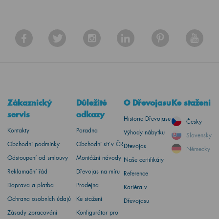
Zákaznický
Důležité
O Dřevojasu
Ke stažení
servis
odkazy
Historie Dřevojasu
Česky
Kontakty
Poradna
Výhody nábytku
Slovensky
Obchodní podmínky
Obchodní síť v ČR
Dřevojas
Německy
Odstoupení od smlouvy
Montážní návody
Naše certifikáty
Reklamační řád
Dřevojas na míru
Reference
Doprava a platba
Prodejna
Kariéra v
Ochrana osobních údajů
Ke stažení
Dřevojasu
Zásady zpracování
Konfigurátor pro