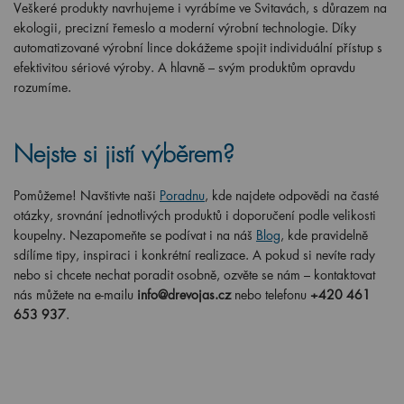
Veškeré produkty navrhujeme i vyrábíme ve Svitavách, s důrazem na
ekologii, precizní řemeslo a moderní výrobní technologie. Díky
automatizované výrobní lince dokážeme spojit individuální přístup s
efektivitou sériové výroby. A hlavně – svým produktům opravdu
rozumíme.
Nejste si jistí výběrem?
Pomůžeme! Navštivte naši
Poradnu
, kde najdete odpovědi na časté
otázky, srovnání jednotlivých produktů i doporučení podle velikosti
koupelny. Nezapomeňte se podívat i na náš
Blog
, kde pravidelně
sdílíme tipy, inspiraci i konkrétní realizace. A pokud si nevíte rady
nebo si chcete nechat poradit osobně, ozvěte se nám – kontaktovat
nás můžete na e-mailu
info@drevojas.cz
nebo telefonu
+420 461
653 937
.