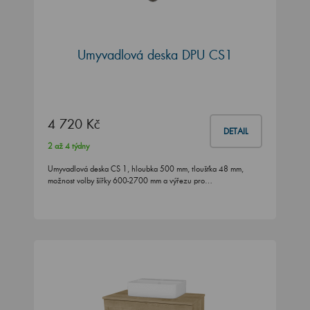
Umyvadlová deska DPU CS1
4 720 Kč
DETAIL
2 až 4 týdny
Umyvadlová deska CS 1, hloubka 500 mm, tloušťka 48 mm,
možnost volby šířky 600-2700 mm a výřezu pro…