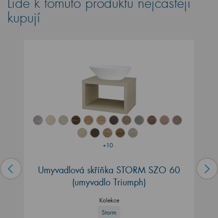
Lidé k tomuto produktu nejčastěji
kupují
+10
Umyvadlová skříňka STORM SZO 60
(umyvadlo Triumph)
Kolekce
Storm