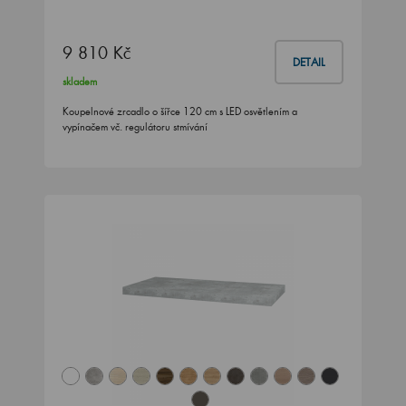
9 810 Kč
DETAIL
skladem
Koupelnové zrcadlo o šířce 120 cm s LED osvětlením a
vypínačem vč. regulátoru stmívání