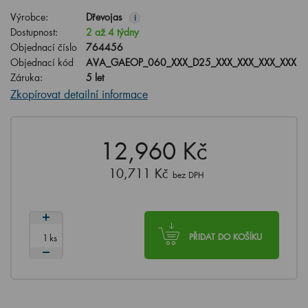
Výrobce:
Dřevojas
i
Dostupnost:
2 až 4 týdny
Objednací číslo
764456
Objednací kód
AVA_GAEOP_060_XXX_D25_XXX_XXX_XXX_XXX
Záruka:
5 let
Zkopírovat detailní informace
12,960 Kč
10,711 Kč
bez DPH
ks
PŘIDAT DO KOŠÍKU