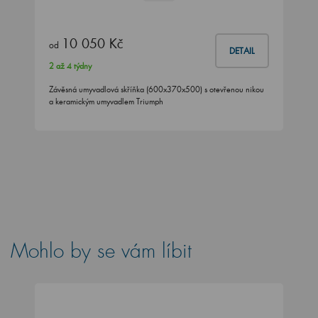
10 050 Kč
od
DETAIL
2 až 4 týdny
Závěsná umyvadlová skříňka (600x370x500) s otevřenou nikou
a keramickým umyvadlem Triumph
Mohlo by se vám líbit