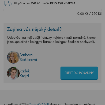
Už přidat jen
990
Kč
a máte
DOPRAVU ZDARMA
.
0.00
Kč
/
990
Kč
Zajímá vás nějaký detail?
Odpovědi na nejčastější otázky najdete v naší poradně, kterou
jsme společně s kolegyní Bárou a kolegou Radkem nachystali.
Barbora
Stoklasová
Radek
PŘEJÍT DO PORADNY
Krajzl
Zrcadlové skříňky
řady AVANTI
dokazují, že design a funkčnost