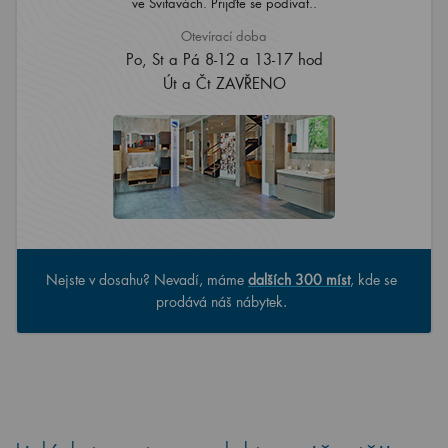
ve Svitavách. Přijďte se podívat..
Otevírací doba
Po, St a Pá 8-12 a 13-17 hod
Út a Čt ZAVŘENO
Nejste v dosahu? Nevadí, máme
dalších 300 míst
, kde se
prodává náš nábytek.