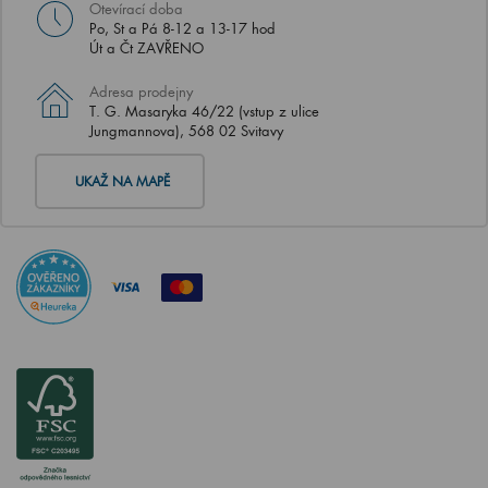
Otevírací doba
Po, St a Pá 8-12 a 13-17 hod
Út a Čt ZAVŘENO
Adresa prodejny
T. G. Masaryka 46/22 (vstup z ulice
Jungmannova), 568 02 Svitavy
UKAŽ NA MAPĚ