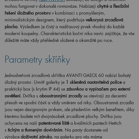
mohou fungovat v dokonalé rovnováze. Nabízejí
chytré a flexibilní
řešení úložného prostoru
v kombinaci s promyšleným,
minimalistickým designem, který podtrhuje
velkorysá zrcadlová
plocha
. Výsledkem je čistý a nadčasový prvek vhodný do každé
moderní koupelny. Charakteristická boční nika navíc zajišťuje, že vše
důležité máte vždy přehledně uložené a okamžitě po ruce.
Parametry skříňky
Jednodveřová zrcadlová skříňka AVANTI GAEOL 60 nabízí bohatý
úložný prostor. Uvnitř galerky je
1 skleněná nastavitelná police
a
praktický box (s krytím IP 44) se
zásuvkou a vypínačem pro externí
osvětlení
. Dvířka s
oboustrannými zrcadly
se otevírají za decentní
přesah ve spodní části a vždy směrem od niky. Oboustranná zrcadla
jsou nejen designovým prvkem, ale především velkým benefitem, díky
kterému budete mít dvojnásobek zrcadlové plochy. Dvířka jsou
uchycena na naší
patentované liště
a kvalitních pantech Hettich
s
tichým a tlumeným dovíráním
. Na panty dostanete od
výrobce
doživotní záruku
, na galerku pro vás máme