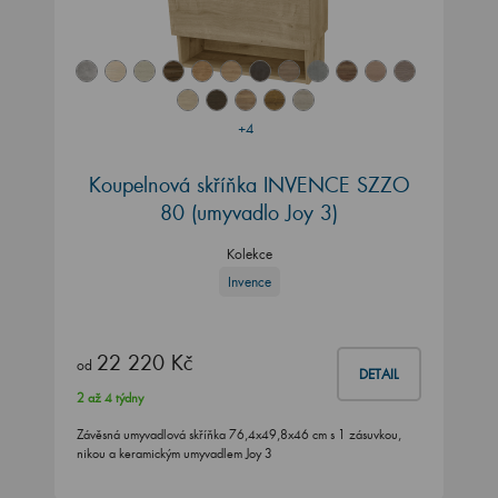
+4
Koupelnová skříňka INVENCE SZZO
80 (umyvadlo Joy 3)
Kolekce
Invence
22 220 Kč
od
DETAIL
2 až 4 týdny
Závěsná umyvadlová skříňka 76,4x49,8x46 cm s 1 zásuvkou,
nikou a keramickým umyvadlem Joy 3