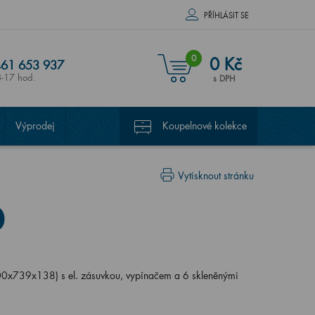
PŘÍHLÁSIT SE
0
0 Kč
61 653 937
8-17 hod.
s DPH
Výprodej
Koupelnové kolekce
Vytisknout stránku
0
00x739x138) s el. zásuvkou, vypínačem a 6 skleněnými