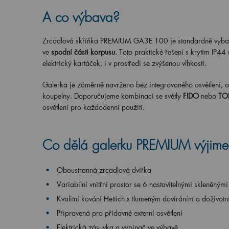
A co výbava?
Zrcadlová skříňka PREMIUM
GA
3
E 100
je standardně vyb
ve
spodní části korpusu
. Toto praktické řešení s krytím IP4
elektrický kartáček, i v prostředí se zvýšenou vlhkostí.
Galerka je záměrně navržena bez integrovaného osvětlení, ab
koupelny. Doporučujeme kombinaci se světly
FIDO
nebo
TO
osvětlení pro každodenní použití.
Co dělá galerku PREMIUM výjim
Oboustranná zrcadlová dvířka
Variabilní vnitřní prostor se 6 nastavitelnými skleněným
Kvalitní kování Hettich s tlumeným dovíráním a doživotn
Připravená pro přídavné externí osvětlení
Elektrická zásuvka a vypínač ve výbavě