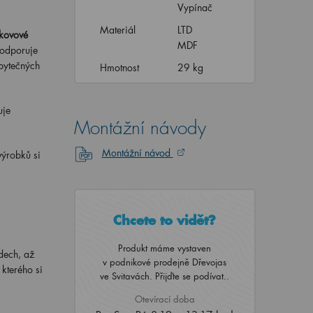
Vypínač
Materiál
LTD
 kovové
MDF
podporuje
zbytečných
Hmotnost
29 kg
uje
Montážní návody
Montážní návod
výrobků si
Chcete to vidět?
Produkt máme vystaven
dech, až
v podnikové prodejně Dřevojas
 kterého si
ve Svitavách. Přijďte se podívat..
Otevírací doba