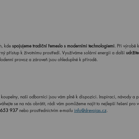
h, kde
spojujeme tradiční řemeslo s moderními technologiemi
. Při výrobě
rný přístup k životnímu prostředí. Využíváme solární energii a další
udržite
dodenní provoz a zároveň jsou ohleduplné k přírodě.
koupelny, naši odborníci jsou vám plně k dispozici. Inspiraci, návody a p
hejte se na nás obrátit, rádi vám pomůžeme najít to nejlepší řešení pro v
 653 937
nebo prostřednictvím e-mailu
info@drevojas.cz
.