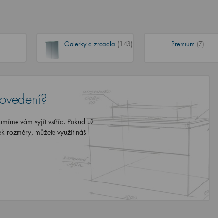
Galerky a zrcadla
(143)
Premium
(7)
rovedení?
míme vám vyjít vstříc. Pokud už
ek rozměry, můžete využít náš