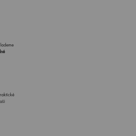
 klademe
lné
raktické
aši