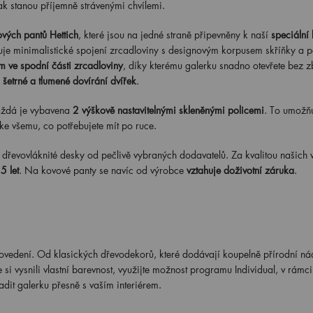
ak stanou příjemně strávenými chvílemi.
vých pantů Hettich
, které jsou na jedné straně připevněny k naší
speciální
je minimalistické spojení zrcadloviny s designovým korpusem skříňky a 
 ve spodní části zrcadloviny
, díky kterému galerku snadno otevřete bez 
o
šetrné a tlumené dovírání dvířek
.
každá je vybavena
2 výškově nastavitelnými skleněnými policemi
. To umožň
ke všemu, co potřebujete mít po ruce.
řevovláknité desky od pečlivě vybraných dodavatelů. Za kvalitou našich 
5 let
. Na kovové panty se navíc od výrobce
vztahuje doživotní záruka
.
rovedení. Od klasických dřevodekorů, které dodávají koupelně přírodní ná
i vysnili vlastní barevnost, využijte možnost programu Individual, v rámci
ladit galerku přesně s vaším interiérem.