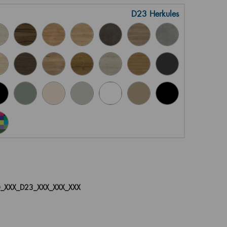
D23 Herkules
_XXX_D23_XXX_XXX_XXX