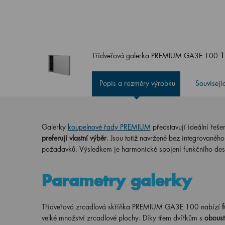
Třídveřová galerka PREMIUM GA3E 100
1
Popis a rozměry výrobku
Souvisejí
Galerky
koupelnové řady PREMIUM
představují ideální řešen
preferují vlastní výběr
. Jsou totiž navržené bez integrovaného 
požadavků. Výsledkem je harmonické spojení funkčního des
Parametry galerky
Třídveřová zrcadlová skříňka PREMIUM GA3E 100 nabízí
f
velké množství zrcadlové plochy. Díky třem dvířkům s
oboust