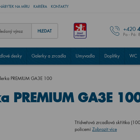
NÁBYTEK NA MÍRU
KARIÉRA
KONTAKTY
+420
4
HLEDAT
Po - Pá: 
lové desky
Galerky a zrcadla
Umyvadla
Doplňky
WC
galerka PREMIUM GA3E 100
rka PREMIUM GA3E 10
Třídveřová zrcadlová skříňka (10
policemi
Zobrazit více