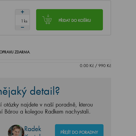
ks
PŘIDAT DO KOŠÍKU
OPRAVU ZDARMA
.
0.00
Kč
/
990
Kč
ějaký detail?
í otázky najdete v naší poradně, kterou
ní Bárou a kolegou Radkem nachystali.
Radek
PŘEJÍT DO PORADNY