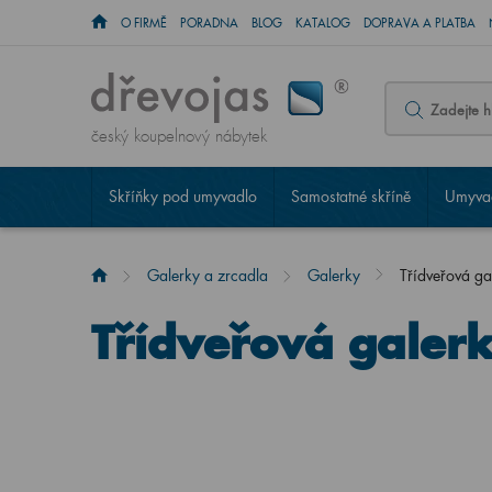
O FIRMĚ
PORADNA
BLOG
KATALOG
DOPRAVA A PLATBA
český koupelnový nábytek
Skříňky pod umyvadlo
Samostatné skříně
Umyvad
Galerky a zrcadla
Galerky
Třídveřová 
Třídveřová gale