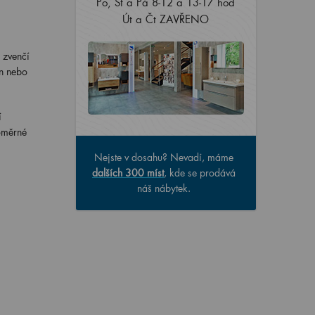
Po, St a Pá 8-12 a 13-17 hod
Út a Čt ZAVŘENO
 zvenčí
én nebo
í
noměrné
Nejste v dosahu? Nevadí, máme
dalších 300 míst
, kde se prodává
náš nábytek.