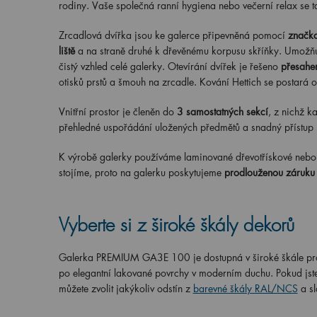
rodiny. Vaše společná ranní hygiena nebo večerní relax se t
Zrcadlová dvířka jsou ke galerce připevněná pomocí
značko
liště
a na straně druhé k dřevěnému korpusu skříňky. Umožňu
čistý vzhled celé galerky. Otevírání dvířek je řešeno
přesahem
otisků prstů a šmouh na zrcadle. Kování Hettich se postará 
Vnitřní prostor je členěn do
3 samostatných sekcí
, z nichž 
přehledné uspořádání uložených předmětů a snadný přístup 
K výrobě galerky používáme laminované dřevotřískové nebo d
stojíme, proto na galerku poskytujeme
prodlouženou záruku 
Vyberte si z široké škály dekorů
Galerka PREMIUM
GA
3
E 100
je dostupná v široké škále p
po elegantní lakované povrchy v moderním duchu. Pokud jste s
můžete zvolit jakýkoliv odstín z
barevné škály RAL/NCS
a s