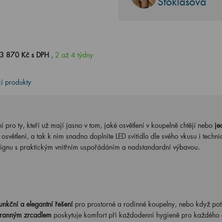
Stoklasová
3 870 Kč s DPH
,
2 až 4 týdny
cí produkty
í pro ty, kteří už mají jasno v tom, jaké osvětlení v koupelně chtějí nebo
je
osvětlení, a tak k nim snadno doplníte LED svítidlo dle svého vkusu i techn
ignu s praktickým vnitřním uspořádáním a nadstandardní výbavou.
unkční a elegantní řešení
pro prostorné a rodinné koupelny, nebo když pot
ranným zrcadlem
poskytuje komfort při každodenní hygieně pro každého 