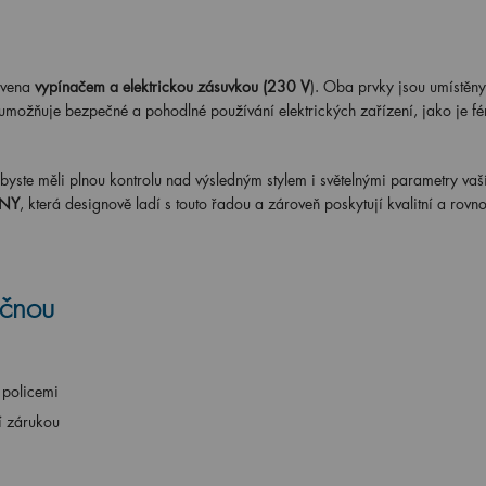
avena
vypínačem a elektrickou zásuvkou (230 V
). Oba prvky jsou umístěny
4 umožňuje bezpečné a pohodlné používání elektrických zařízení, jako je f
yste měli plnou kontrolu nad výsledným stylem i světelnými parametry vaš
NY
, která designově ladí s touto řadou a zároveň poskytují kvalitní a rov
ečnou
i policemi
í zárukou