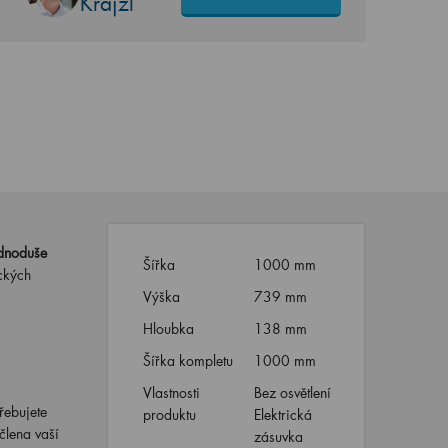
Krajzl
dnoduše
Šířka
1000 mm
ických
Výška
739 mm
Hloubka
138 mm
Šířka kompletu
1000 mm
Vlastnosti
Bez osvětlení
řebujete
produktu
Elektrická
člena vaší
zásuvka