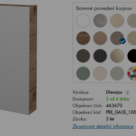
Barevné provedení korpusu
Výrobce:
Dřevojas
i
Dostupnost:
2 až 4 týdny
Objednací číslo
463670
Objednací kód
PRE_GA3E_100
Záruka:
5 let
Zkopírovat detailní informace