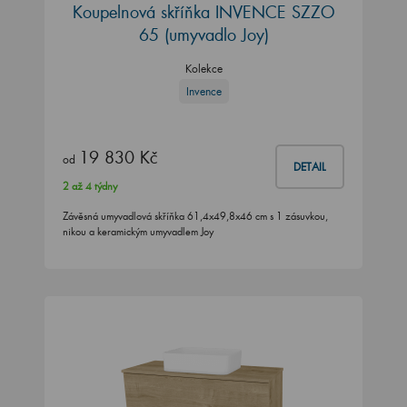
Koupelnová skříňka INVENCE SZZO
65 (umyvadlo Joy)
Kolekce
Invence
19 830 Kč
od
DETAIL
2 až 4 týdny
Závěsná umyvadlová skříňka 61,4x49,8x46 cm s 1 zásuvkou,
nikou a keramickým umyvadlem Joy