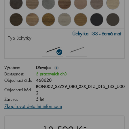
Úchytka T33 - černá mat
Typ úchytky
Výrobce:
Dřevojas
i
Dostupnost:
5 pracovních dnů
Objednací číslo
468620
BON002_SZZ2V_080_XXX_D15_D15_T33_U00
Objednací kód
2
Záruka:
5 let
Zkopírovat detailní informace