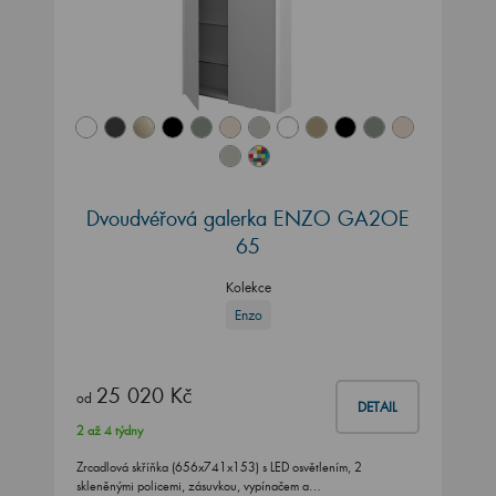
Dvoudvéřová galerka ENZO GA2OE
65
Kolekce
Enzo
25 020 Kč
od
DETAIL
2 až 4 týdny
Zrcadlová skříňka (656x741x153) s LED osvětlením, 2
skleněnými policemi, zásuvkou, vypínačem a…