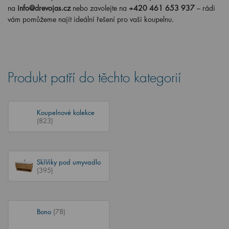
na
info@drevojas.cz
nebo zavolejte na
+420
461 653 937
– rádi
vám pomůžeme najít ideální řešení pro vaši koupelnu.
Produkt patří do těchto kategorií
Koupelnové kolekce
(823)
Skříňky pod umyvadlo
(395)
Bono
(78)