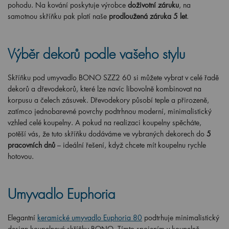
pohodu. Na kování poskytuje výrobce
doživotní záruku
, na
samotnou skříňku pak platí naše
prodloužená záruka 5 let
.
Výběr dekorů podle vašeho stylu
Skříňku pod umyvadlo BONO SZZ2 60 si můžete vybrat v celé řadě
dekorů a dřevodekorů, které lze navíc libovolně kombinovat na
korpusu a čelech zásuvek. Dřevodekory působí teple a přirozeně,
zatímco jednobarevné povrchy podtrhnou moderní, minimalistický
vzhled celé koupelny. A pokud na realizaci koupelny spěcháte,
potěší vás, že tuto skříňku dodáváme ve vybraných dekorech do
5
pracovních dnů
– ideální řešení, když chcete mít koupelnu rychle
hotovou.
Umyvadlo Euphoria
Elegantní
keramické umyvadlo Euphoria 80
podtrhuje minimalistický
design koupelnové skříňky BONO. Tímto spojením v koupelně