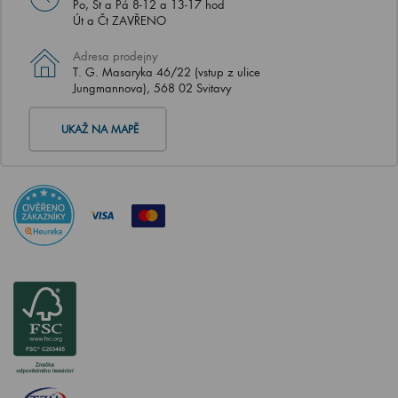
Po, St a Pá 8-12 a 13-17 hod
Út a Čt ZAVŘENO
Adresa prodejny
T. G. Masaryka 46/22 (vstup z ulice
Jungmannova), 568 02 Svitavy
UKAŽ NA MAPĚ