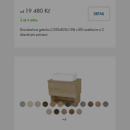
19 480 Kč
od
DETAIL
2 až 4 týdny
Dvoudveřová galerka (1200x820x138) s LED osvětlením a 2
skleněnými policemi
+4