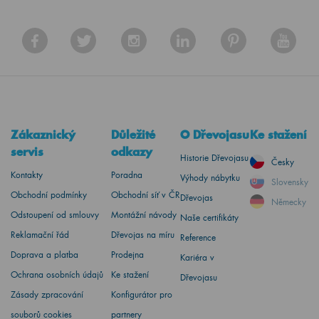
Zákaznický
Důležité
O Dřevojasu
Ke stažení
servis
odkazy
Historie Dřevojasu
Česky
Kontakty
Poradna
Výhody nábytku
Slovensky
Obchodní podmínky
Obchodní síť v ČR
Dřevojas
Německy
Odstoupení od smlouvy
Montážní návody
Naše certifikáty
Reklamační řád
Dřevojas na míru
Reference
Doprava a platba
Prodejna
Kariéra v
Ochrana osobních údajů
Ke stažení
Dřevojasu
Zásady zpracování
Konfigurátor pro
souborů cookies
partnery