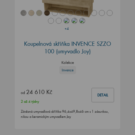
+4
Koupelnová skříňka INVENCE SZZO
100 (umyvadlo Joy)
Kolekce
Invence
24 610 Kč
od
DETAIL
2 až 4 týdny
Závěsná umyvadlová skříňka 96,4x49,8x46 cm s 1 zásuvkou,
nikou a keramickým umyvadlem Joy