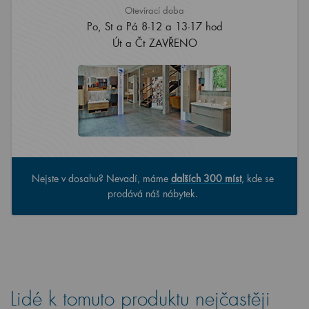
Otevírací doba
Po, St a Pá 8-12 a 13-17 hod
Út a Čt ZAVŘENO
Nejste v dosahu? Nevadí, máme
dalších 300 míst
, kde se
prodává náš nábytek.
Lidé k tomuto produktu nejčastěji