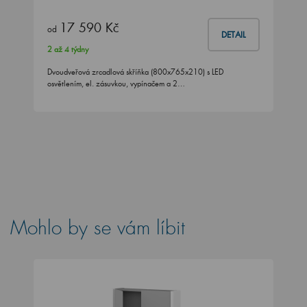
17 590 Kč
od
DETAIL
2 až 4 týdny
Dvoudveřová zrcadlová skříňka (800x765x210) s LED
osvětlením, el. zásuvkou, vypínačem a 2…
Mohlo by se vám líbit