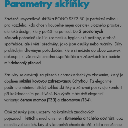
Parametry skříňky
Závěsná umyvadlová skříňka BONO SZZ2 80 je perfektní volbou
pro každého, kdo chce v koupelně nejen dostatek úložného prostoru,
ale také design, který potěší na pohled. Do
2 prostorných
zásuvek
pohodlně uložíte kosmetiku, hygienické potřeby, drobné
spotřebiče, ale i větší předměty, jako jsou osušky nebo ručníky. Díky
praktickým dřevěným pořadačům, které si můžete do obou zásuvek
dokoupit, si vše navíc snadno uspořádáte a v zásuvkách tak budete
mít
dokonalý přehled
.
Zásuvky se otevírají za přesah s charakteristickým zkosením, který je
doplněn
subtilní kovovou zafrézovanou úchytkou
. Ta elegantně
podtrhuje minimalistický vzhled skříňky a zároveň poskytuje komfort
při každodenním používání. Na výběr máte dvě elegantní
varianty:
černou matnou (T33)
a
chromovou (T34)
.
Obě zásuvky jsou usazeny na kvalitních značkových
pojezdech
Hettich
s mechanismem
tlumeného a tichého dovírání
, což
oceníte v situacích, kdy si v koupelně chcete dopřát klid a nerušenou