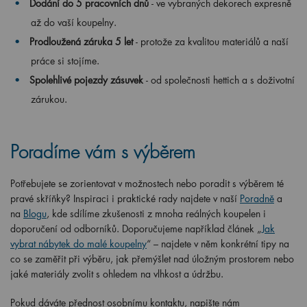
Dodání do 5 pracovních dnů
- ve vybraných dekorech
expresně
až do vaší koupelny.
Prodloužená záruka 5 let
- protože za kvalitou materiálů a naší
práce si stojíme.
Spolehlivé pojezdy zásuvek
- od společnosti hettich a s doživotní
zárukou.
Poradíme vám s výběrem
Potřebujete se zorientovat v možnostech nebo poradit s výběrem té
pravé skříňky? Inspiraci i praktické rady najdete v naší
Poradně
a
na
Blogu
, kde sdílíme zkušenosti z mnoha reálných koupelen i
doporučení od odborníků. Doporučujeme například článek „
Jak
vybrat nábytek do malé koupelny
“ – najdete v něm konkrétní tipy na
co se zaměřit při výběru, jak přemýšlet nad úložným prostorem nebo
jaké materiály zvolit s ohledem na vlhkost a údržbu.
Pokud dáváte přednost osobnímu kontaktu, napište nám