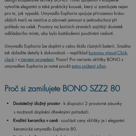
vytvoříte elegantní a také praktický kousek, který si zamilujete nejen
pro to, jak vypadá. Umyvadlo Euphoria spojuje přirozenou krásu
oblých tvarů ve vaničce a zároveň jemnost a jednoduchost při
pohledu na celek. Prostory na bočních stranách zajišťují dostatek
odkládacího místa, aby bylo každodenní používání radostí.
Umyvadlo Euphoria lze doplnit o celou škálu různých baterií. Snadno
tak doladíte detaily k dokonalosti – například
kovovou výpusť Click-
clack
i v
černém provedení
. Pozor! Pro variantu skříňky BONO s
umyvadlem Euphoria je nutné použít
extra snížený sifon
.
Proč si zamilujete BONO SZZ2 80
Dostatečný úložný prostor
- k dispozici 2 prostorné zásuvky
s možností doplnění dřevěnými pořadači.
Kvalitní keramika v ceně
- součástí ceny skříňky je i elegantní
keramické umyvadlo Euphoria 80.