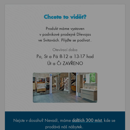
Chcete to vidět?
Produkt máme vystaven
v podnikové prodejně Dřevojas
ve Svitavách. Přijďte se podívat..
Otevírací doba
Po, St a Pá 8-12 a 13-17 hod
Út a Čt ZAVŘENO
Nejste v dosahu? Nevadí, máme
dalších 300 míst
, kde se
prodává náš nábytek.