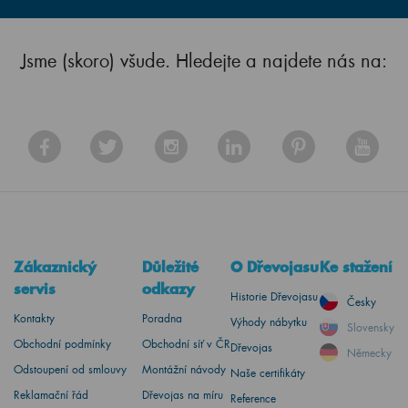
Jsme (skoro) všude. Hledejte a najdete nás na:
Zákaznický
Důležité
O Dřevojasu
Ke stažení
servis
odkazy
Historie Dřevojasu
Česky
Kontakty
Poradna
Výhody nábytku
Slovensky
Obchodní podmínky
Obchodní síť v ČR
Dřevojas
Německy
Odstoupení od smlouvy
Montážní návody
Naše certifikáty
Reklamační řád
Dřevojas na míru
Reference