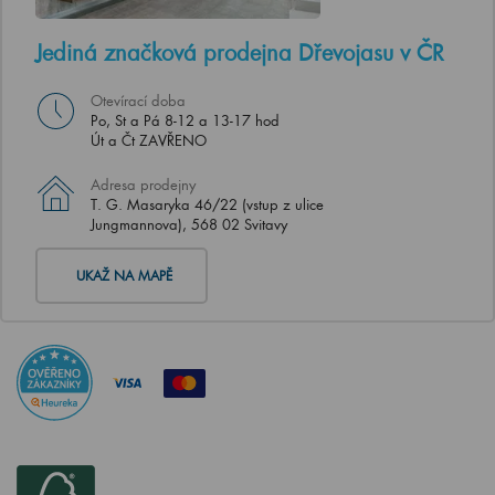
Jediná značková prodejna Dřevojasu v ČR
Otevírací doba
Po, St a Pá 8-12 a 13-17 hod
Út a Čt ZAVŘENO
Adresa prodejny
T. G. Masaryka 46/22 (vstup z ulice
Jungmannova), 568 02 Svitavy
UKAŽ NA MAPĚ