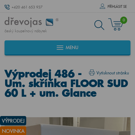
PŘÍHLÁSIT SE
+420 461 653 937
0
český koupelnový nábytek
MENU
Výprodej 486 -
Vytisknout stránku
Um. skříňka FLOOR SUD
60 L + um. Glance
VÝPRODEJ
NOVINKA