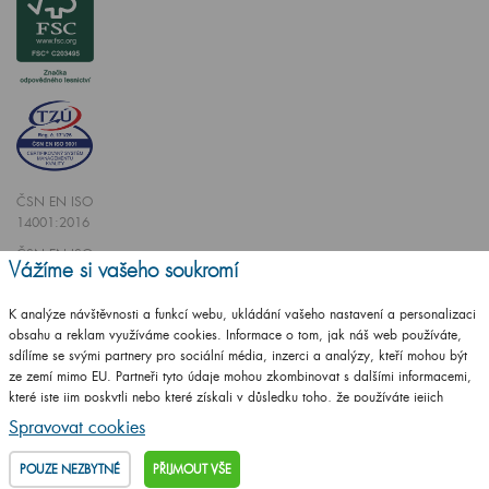
ČSN EN ISO
14001:2016
ČSN EN ISO
Vážíme si vašeho soukromí
9001:2016
K analýze návštěvnosti a funkcí webu, ukládání vašeho nastavení a personalizaci
obsahu a reklam využíváme cookies. Informace o tom, jak náš web používáte,
sdílíme se svými partnery pro sociální média, inzerci a analýzy, kteří mohou být
ze zemí mimo EU. Partneři tyto údaje mohou zkombinovat s dalšími informacemi,
které jste jim poskytli nebo které získali v důsledku toho, že používáte jejich
Vytvořilo studio
CZECHGROUP.cz
služby.
Podrobné informace
Spravovat cookies
© 2009 - 2025 Koupelnový nábytek Dřevojas v. d.,
Všechna práva vyhrazena
POUZE NEZBYTNÉ
PŘIJMOUT VŠE