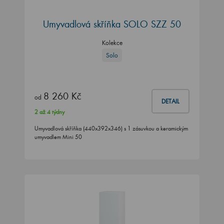
Umyvadlová skříňka SOLO SZZ 50
Kolekce
Solo
8 260 Kč
od
DETAIL
2 až 4 týdny
Umyvadlová skříňka (440x392x346) s 1 zásuvkou a keramickým
umyvadlem Mini 50