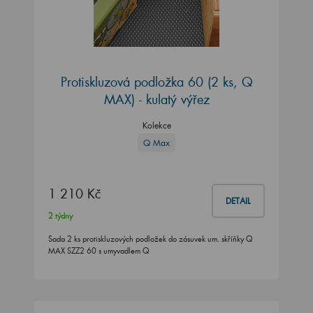
Protiskluzová podložka 60 (2 ks, Q
MAX) - kulatý výřez
Kolekce
Q Max
1 210 Kč
DETAIL
2 týdny
Sada 2 ks protiskluzových podložek do zásuvek um. skříňky Q
MAX SZZ2 60 s umyvadlem Q