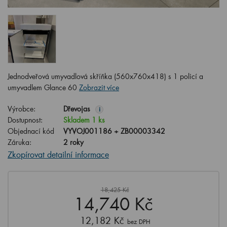
Jednodveřová umyvadlová skříňka (560x760x418) s 1 policí a
umyvadlem Glance 60
Zobrazit více
Výrobce:
Dřevojas
i
Dostupnost:
Skladem 1 ks
Objednací kód
VYVOJ001186 + ZB00003342
Záruka:
2 roky
Zkopírovat detailní informace
18,425 Kč
14,740 Kč
12,182 Kč
bez DPH