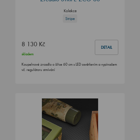
Kolekce
Stripe
8 130 Kč
DETAIL
skladem
Koupelnové zrcadlo o šířce 60 cm s LED osvětlením a vypínačem
vč. regulátoru stmívání