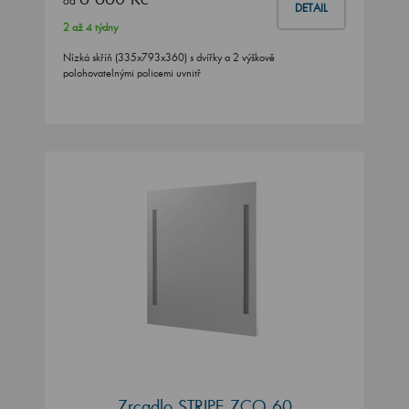
od
DETAIL
2 až 4 týdny
Nízká skříň (335x793x360) s dvířky a 2 výškově
polohovatelnými policemi uvnitř
Zrcadlo STRIPE ZCO 60