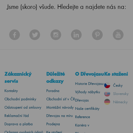
Jsme (skoro) všude. Hledejte a najdete nás na:
Zákaznický
Důležité
O Dřevojasu
Ke stažení
servis
odkazy
Historie Dřevojasu
Česky
Kontakty
Poradna
Výhody nábytku
Slovensky
Obchodní podmínky
Obchodní síť v ČR
Dřevojas
Německy
Odstoupení od smlouvy
Montážní návody
Naše certifikáty
Reklamační řád
Dřevojas na míru
Reference
Doprava a platba
Prodejna
Kariéra v
Ochrana osobních údajů
Ke stažení