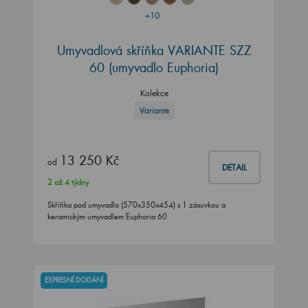
+10
Umyvadlová skříňka VARIANTE SZZ
60 (umyvadlo Euphoria)
Kolekce
Variante
13 250 Kč
od
DETAIL
2 až 4 týdny
Skříňka pod umyvadlo (570x350x454) s 1 zásuvkou a
keramickým umyvadlem Euphoria 60
EXPRESNÍ DODÁNÍ