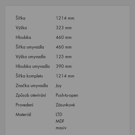
Šířka
1214 mm
Výška
323 mm
Hloubka
460 mm
Šířka umyvadla
460 mm
Výška umyvadla
125 mm
Hloubka umyvadla
390 mm
Šířka kompletu
1214 mm
Značka umyvadla
Joy
Způsob otevírání
Push-to-open
Provedení
Zásuvkové
Materiál
LTD
MDF
masiv