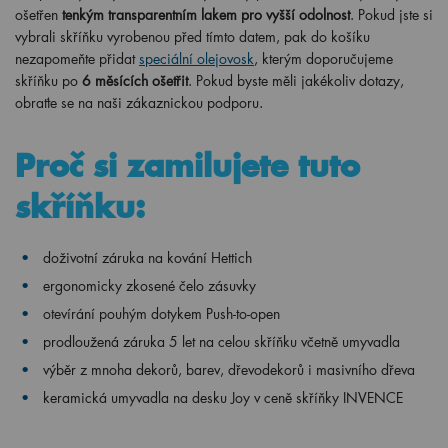
ošetřen
tenkým transparentním lakem pro vyšší odolnost
. Pokud jste si
vybrali skříňku vyrobenou před tímto datem, pak do košíku
nezapomeňte přidat
speciální olejovosk
, kterým doporučujeme
skříňku po
6 měsících ošetřit
. Pokud byste měli jakékoliv dotazy,
obraťte se na naši zákaznickou podporu.
Proč si zamilujete tuto
skříňku:
doživotní záruka na kování Hettich
ergonomicky
zkosené čelo zásuvky
otevírání pouhým dotykem Push-to-open
prodloužená záruka 5 let na celou skříňku včetně umyvadla
výběr z mnoha dekorů, barev, dřevodekorů i masivního dřeva
keramická umyvadla na desku Joy v ceně skříňky INVENCE