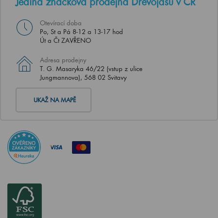
Jediná značková prodejna Dřevojasu v ČR
Otevírací doba
Po, St a Pá 8-12 a 13-17 hod
Út a Čt ZAVŘENO
Adresa prodejny
T. G. Masaryka 46/22 (vstup z ulice
Jungmannova), 568 02 Svitavy
UKAŽ NA MAPĚ