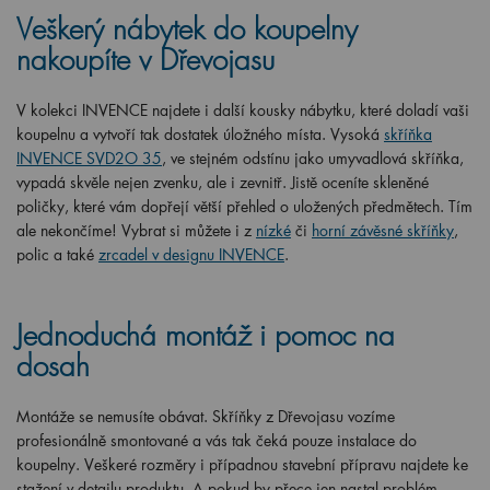
Veškerý nábytek do koupelny
nakoupíte v Dřevojasu
V kolekci INVENCE najdete i další kousky nábytku, které doladí vaši
koupelnu a vytvoří tak dostatek úložného místa. Vysoká
skříňka
INVENCE SVD2O 35
, ve stejném odstínu jako umyvadlová skříňka,
vypadá skvěle nejen zvenku, ale i zevnitř. Jistě oceníte skleněné
poličky, které vám dopřejí větší přehled o uložených předmětech. Tím
ale nekončíme! Vybrat si můžete i z
nízké
či
horní závěsné skříňky
,
polic a také
zrcadel v designu INVENCE
.
Jednoduchá montáž i pomoc na
dosah
Montáže se nemusíte obávat. Skříňky z Dřevojasu vozíme
profesionálně smontované a vás tak čeká pouze instalace do
koupelny. Veškeré rozměry i případnou stavební přípravu najdete ke
stažení v detailu produktu. A pokud by přece jen nastal problém,