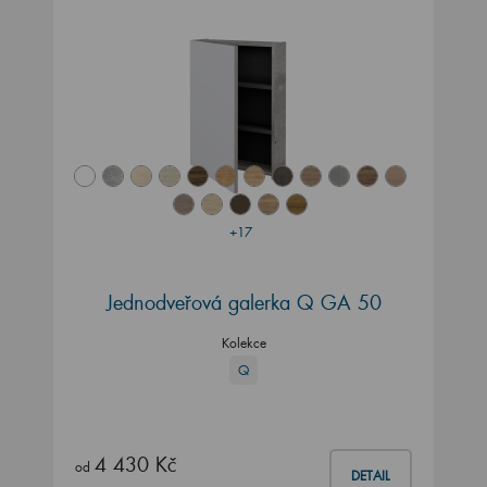
+17
Jednodveřová galerka Q GA 50
Kolekce
Q
4 430 Kč
od
DETAIL