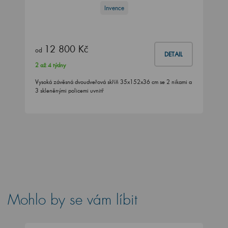
Invence
12 800 Kč
od
DETAIL
2 až 4 týdny
Vysoká závěsná dvoudveřová skříň 35x152x36 cm se 2 nikami a
3 skleněnými policemi uvnitř
Mohlo by se vám líbit