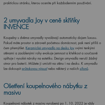
praktickou stránku, kterou oceníte při každodenním používání.
2 umyvadla Joy v ceně skříňky
INVENCE
Koupelny s dvěma umyvadly vyvolávají automaticky dojem luxusu.
Pokud máte prostor a zároveň početnou domácnost, pak není příliš o
čem přemýšlet.
Keramické umyvadlo na desku Joy
svými tenkými
stěnami a zaoblenými rohy evokuje jemnost a křehkost a současně
splňuje i vysoké nároky na estetiku. Design umyvadla neruší žádný
otvor pro baterii. Můžete ji umístit na stěnu i na desku. K umyvadlu
lze dokoupit
průtokovou výpusť
nebo některý z našich
sifonů
.
Ošetření koupelnového nábytku z
masivu
Koupelnový nábytek z masivu vyrobený po 1. 10. 2022 je vždy