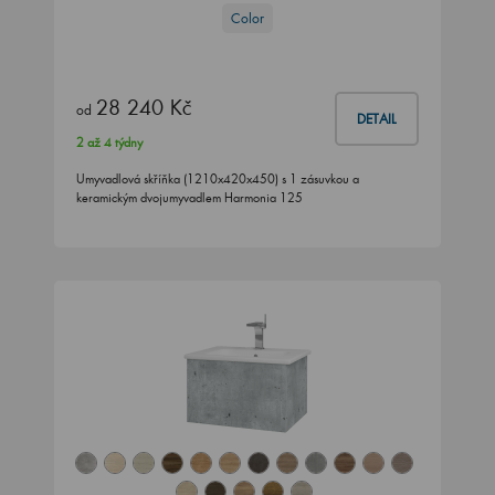
Color
28 240 Kč
od
DETAIL
2 až 4 týdny
Umyvadlová skříňka (1210x420x450) s 1 zásuvkou a
keramickým dvojumyvadlem Harmonia 125