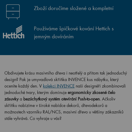
Zboží doručíme složené a kompletní
Používáme špičkové kování Hettich s
jemným dovíráním
Obdivujete krásu masivního dřeva i neotřelý a přitom tak jednoduchý
design? Pak je umyvadlová skříňka INVENCE kus nábytku, který
oceníte každý den. V
kolekci INVENCE
naši designéři zkombinovali
jednoduché tvary, kterým dominuje
ergonomicky zkosené čelo
zásuvky
a
bezúchytkový systém otevírání Push-to-open
. Ačkoliv
skříňku nabízíme v široké nabídce dekorů, dřevodekorů a
možnostech vzorníku RAL/NCS, masivní dřevo u většiny zákazníků
stále vyhrává. Co vyhraje u vás?