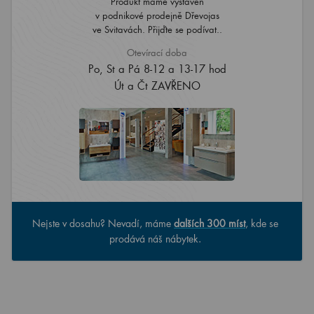
Produkt máme vystaven
v podnikové prodejně Dřevojas
ve Svitavách. Přijďte se podívat..
Otevírací doba
Po, St a Pá 8-12 a 13-17 hod
Út a Čt ZAVŘENO
Nejste v dosahu? Nevadí, máme
dalších 300 míst
, kde se
prodává náš nábytek.