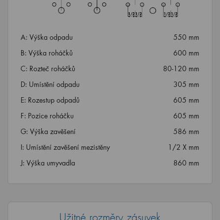
A: Výška odpadu
550 mm
B: Výška roháčků
600 mm
C: Rozteč roháčků
80-120 mm
D: Umístění odpadu
305 mm
E: Rozestup odpadů
605 mm
F: Pozice roháčku
605 mm
G: Výška zavěšení
586 mm
I: Umístění zavěšení mezistěny
1/2 X mm
J: Výška umyvadla
860 mm
Užitné rozměry zásuvek