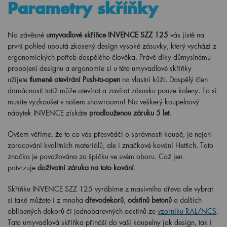
Parametry skříňky
Na závěsné
umyvadlové skříňce INVENCE SZZ 125
vás jistě na
první pohled upoutá zkosený design vysoké zásuvky, který vychází z
ergonomických potřeb dospělého člověka. Právě díky důmyslnému
propojení designu a ergonomie si u této umyvadlové skříňky
užijete
tlumené otevírání Push-to-open
na vlastní kůži. Dospělý člen
domácnosti totiž může otevírat a zavírat zásuvku pouze koleny. To si
musíte vyzkoušet v našem showroomu! Na veškerý koupelnový
nábytek INVENCE získáte
prodlouženou záruku 5 let
.
Ovšem věříme, že to co vás přesvědčí o správnosti koupě, je nejen
zpracování kvalitních materiálů, ale i značkové kování Hettich. Tato
značka je považována za špičku ve svém oboru. Což jen
potvrzuje
doživotní záruka na toto kování
.
Skříňku INVENCE SZZ 125 vyrábíme z masivního dřeva ale vybrat
si také můžete i z mnoha
dřevodekorů
,
odstínů betonů
a dalších
oblíbených dekorů či jednobarevných odstínů ze
vzorníku RAL/NCS
.
Tato umyvadlová skříňka přináší do vaší koupelny jak design, tak i