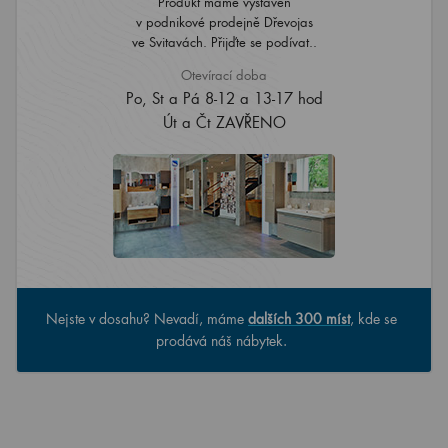
Produkt máme vystaven
v podnikové prodejně Dřevojas
ve Svitavách. Přijďte se podívat..
Otevírací doba
Po, St a Pá 8-12 a 13-17 hod
Út a Čt ZAVŘENO
Nejste v dosahu? Nevadí, máme
dalších 300 míst
, kde se
prodává náš nábytek.