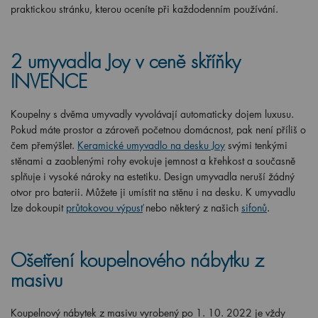
praktickou stránku, kterou oceníte při každodenním používání.
2 umyvadla Joy v ceně skříňky
INVENCE
Koupelny s dvěma umyvadly vyvolávají automaticky dojem luxusu.
Pokud máte prostor a zároveň početnou domácnost, pak není příliš o
čem přemýšlet.
Keramické umyvadlo na desku Joy
svými tenkými
stěnami a zaoblenými rohy evokuje jemnost a křehkost a současně
splňuje i vysoké nároky na estetiku. Design umyvadla neruší žádný
otvor pro baterii. Můžete ji umístit na stěnu i na desku. K umyvadlu
lze dokoupit
průtokovou výpusť
nebo některý z našich
sifonů
.
Ošetření koupelnového nábytku z
masivu
Koupelnový nábytek z masivu vyrobený po 1. 10. 2022 je vždy