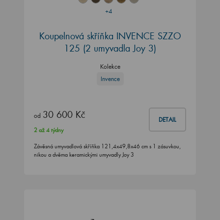
+4
Koupelnová skříňka INVENCE SZZO
125 (2 umyvadla Joy 3)
Kolekce
Invence
30 600 Kč
od
DETAIL
2 až 4 týdny
Závěsná umyvadlová skříňka 121,4x49,8x46 cm s 1 zásuvkou,
nikou a dvěma keramickými umyvadly Joy 3