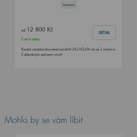
Invence
12 800 Kč
od
DETAIL
2 až 4 týdny
Vysoká závěsná dvoudveřová skříň 35x152x36 cm se 2 nikami a
3 skleněnými policemi uvnitř
Mohlo by se vám líbit