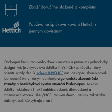
Zboží doručíme složené a kompletní
Používáme špičkové kování Hettich s
jemným dovíráním
Obdivujete krásu masivního dřeva i neotřelý a přitom tak jednoduchý
design? Pak je umyvadlová skříňka INVENCE kus nábytku, který
oceníte každý den. V
kolekci INVENCE
naši designéři zkombinovali
jednoduché tvary, kterým dominuje
ergonomicky zkosené čelo
zásuvky
a
bezúchytkový systém otevírání Push-to-open
. Ačkoliv
skříňku nabízíme v široké nabídce dekorů, dřevodekorů a
možnostech vzorníku RAL/NCS, masivní dřevo u většiny zákazníků
stále vyhrává. Co vyhraje u vás?