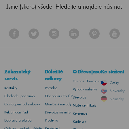
Jsme (skoro) všude. Hledejte a najdete nás na:
Zákaznický
Důležité
O Dřevojasu
Ke stažení
servis
odkazy
Historie Dřevojasu
Česky
Kontakty
Poradna
Výhody nábytku
Slovensky
Obchodní podmínky
Obchodní síť v ČR
Dřevojas
Německy
Odstoupení od smlouvy
Montážní návody
Naše certifikáty
Reklamační řád
Dřevojas na míru
Reference
Doprava a platba
Prodejna
Kariéra v
Ochrana osobních údajů
Ke stažení