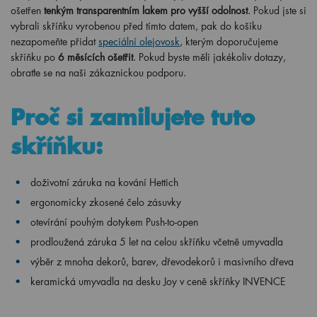
ošetřen
tenkým transparentním lakem pro vyšší odolnost
. Pokud jste si
vybrali skříňku vyrobenou před tímto datem, pak do košíku
nezapomeňte přidat
speciální olejovosk
, kterým doporučujeme
skříňku po
6 měsících ošetřit
. Pokud byste měli jakékoliv dotazy,
obraťte se na naši zákaznickou podporu.
Proč si zamilujete tuto
skříňku:
doživotní záruka na kování Hettich
ergonomicky
zkosené čelo zásuvky
otevírání pouhým dotykem Push-to-open
prodloužená záruka 5 let na celou skříňku včetně umyvadla
výběr z mnoha dekorů, barev, dřevodekorů i masivního dřeva
keramická umyvadla na desku Joy v ceně skříňky INVENCE