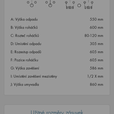
A: Výška odpadu
550 mm
B: Výška roháčků
600 mm
C: Rozteč roháčků
80-120 mm
D: Umístění odpadu
305 mm
E: Rozestup odpadů
605 mm
F: Pozice roháčku
605 mm
G: Výška zavěšení
586 mm
I: Umístění zavěšení mezistěny
1/2 X mm
J: Výška umyvadla
860 mm
Užitné rozměry zásuvek