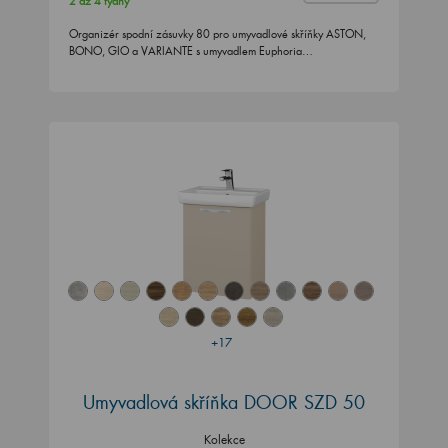
2 až 4 týdny
Organizér spodní zásuvky 80 pro umyvadlové skříňky ASTON,
BONO, GIO a VARIANTE s umyvadlem Euphoria…
+17
Umyvadlová skříňka DOOR SZD 50
Kolekce