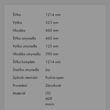
Šířka
1214 mm
Výška
323 mm
Hloubka
460 mm
Šířka umyvadla
460 mm
Výška umyvadla
125 mm
Hloubka umyvadla
390 mm
Šířka kompletu
1214 mm
Značka umyvadla
Joy
Způsob otevírání
Push-to-open
Provedení
Zásuvkové
Materiál
LTD
MDF
masiv