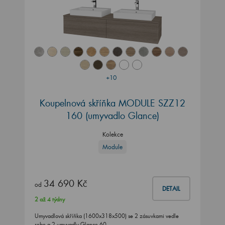
+10
Koupelnová skříňka MODULE SZZ12
160
(umyvadlo Glance)
Kolekce
Module
34 690 Kč
od
DETAIL
2 až 4 týdny
Umyvadlová skříňka (1600x318x500) se 2 zásuvkami vedle
sebe a 2 umyvadly Glance 60