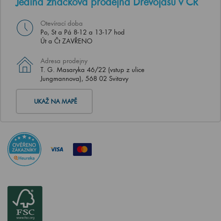
Jediná značková prodejna Dřevojasu v ČR
Otevírací doba
Po, St a Pá 8-12 a 13-17 hod
Út a Čt ZAVŘENO
Adresa prodejny
T. G. Masaryka 46/22 (vstup z ulice
Jungmannova), 568 02 Svitavy
UKAŽ NA MAPĚ