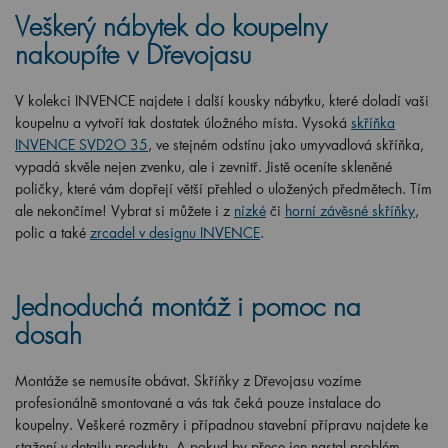
Veškerý nábytek do koupelny
nakoupíte v Dřevojasu
V kolekci INVENCE najdete i další kousky nábytku, které doladí vaši
koupelnu a vytvoří tak dostatek úložného místa. Vysoká
skříňka
INVENCE SVD2O 35
, ve stejném odstínu jako umyvadlová skříňka,
vypadá skvěle nejen zvenku, ale i zevnitř. Jistě oceníte skleněné
poličky, které vám dopřejí větší přehled o uložených předmětech. Tím
ale nekončíme! Vybrat si můžete i z
nízké
či
horní závěsné skříňky
,
polic a také
zrcadel v designu INVENCE
.
Jednoduchá montáž i pomoc na
dosah
Montáže se nemusíte obávat. Skříňky z Dřevojasu vozíme
profesionálně smontované a vás tak čeká pouze instalace do
koupelny. Veškeré rozměry i případnou stavební přípravu najdete ke
stažení v detailu produktu. A pokud by přece jen nastal problém,