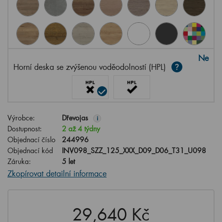
Ne
Horní deska se zvýšenou voděodolností (HPL)
Výrobce:
Dřevojas
i
Dostupnost:
2 až 4 týdny
Objednací číslo
244996
Objednací kód
INV098_SZZ_125_XXX_D09_D06_T31_U098
Záruka:
5 let
Zkopírovat detailní informace
29,640 Kč