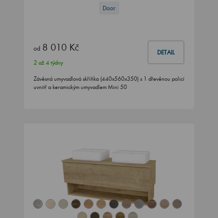
Door
8 010 Kč
od
DETAIL
2 až 4 týdny
Závěsná umyvadlová skříňka (440x560x350) s 1 dřevěnou policí
uvnitř a keramickým umyvadlem Mini 50