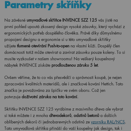
Parametry skříňky
Na závěsné
umyvadlové skříňce INVENCE SZZ 125
vás jistě na
první pohled upoutá zkosený design vysoké zásuvky, který vychází z
ergonomických potřeb dospělého člověka. Právě díky důmyslnému
propojení designu a ergonomie si u této umyvadlové skříňky
užijete
tlumené otevírání Push-to-open
na vlastní kůži. Dospělý člen
domácnosti totiž může otevírat a zavírat zásuvku pouze koleny. To si
musíte vyzkoušet v našem showroomu! Na veškerý koupelnový
nábytek INVENCE získáte
prodlouženou záruku 5 let
.
Ovšem věříme, že to co vás přesvědčí o správnosti koupě, je nejen
zpracování kvalitních materiálů, ale i značkové kování Hettich. Tato
značka je považována za špičku ve svém oboru. Což jen
potvrzuje
doživotní záruka na toto kování
.
Skříňku INVENCE SZZ 125 vyrábíme z masivního dřeva ale vybrat
si také můžete i z mnoha
dřevodekorů
,
odstínů betonů
a dalších
oblíbených dekorů či jednobarevných odstínů ze
vzorníku RAL/NCS
.
Tato umyvadlová skříňka přináší do vaší koupelny jak design, tak i