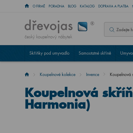
O FIRMĚ
PORADNA
BLOG
KATALOG
DOPRAVA A PLATBA
český koupelnový nábytek
Skříňky pod umyvadlo
Samostatné skříně
Umyvad
Koupelnové kolekce
Invence
Koupelnová 
Koupelnová skří
Harmonia)