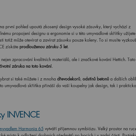
 na první pohled upoutá zkosený design vysoké zásuvky, který vychází z
nému propojení designu a ergonomie si u této umyvadlové skříňky užijet
i totiž může otevírat a zavírat zásuvku pouze koleny. To si musíte vyzkouš
CE získáte
prodlouženou záruku 5 let
.
nejen zpracování kvalitních materiálů, ale i značkové kování Hettich. Tato
ivotní záruka na toto kování
.
brat si také můžete i z mnoha
dřevodekorů
,
odstínů betonů
a dalších obl
ato umyvadlová skříňka přináší do vaší koupelny jak design, tak i prakticko
ňky INVENCE
myvadlem Harmonia 65
vytváří příjemnou symbiózu. Velký prostor na ruc
ické místo k odložení drobných předmětů po bocích i v zadní části. Prstýnk