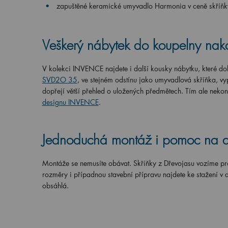
zapuštěné keramické umyvadlo Harmonia v ceně skří
Veškerý nábytek do koupelny nako
V kolekci INVENCE najdete i další kousky nábytku, které dol
SVD2O 35
, ve stejném odstínu jako umyvadlová skříňka, vyp
dopřejí větší přehled o uložených předmětech. Tím ale nekon
designu INVENCE
.
Jednoduchá montáž i pomoc na 
Montáže se nemusíte obávat. Skříňky z Dřevojasu vozíme pr
rozměry i případnou stavební přípravu najdete ke stažení v 
obsáhlá.