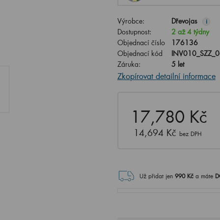
Výrobce:
Dřevojas
i
Dostupnost:
2 až 4 týdny
Objednací číslo
176136
Objednací kód
INV010_SZZ_
Záruka:
5 let
Zkopírovat detailní informace
17,780 Kč
14,694 Kč
bez DPH
Už přidat jen
990
Kč
a máte
D