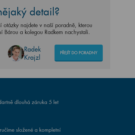
ějaký detail?
í otázky najdete v naší poradně, kterou
ní Bárou a kolegou Radkem nachystali.
Radek
PŘEJÍT DO PORADNY
Krajzl
artně dlouhá záruka 5 let
ručíme složené a kompletní