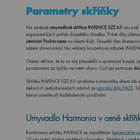
Parametry skříňky
Na závěsné
umyvadlové skříňce INVENCE SZZ 65
vás jistě
ergonomických potřeb dospělého člověka. Právě díky důmysl
otevírání Push-to-open
na vlastní kůži. Dospělý člen domácnost
našem showroomu! Na veškerý koupelnový nábytek INVEN
Ovšem věříme, že to co vás přesvědčí o správnosti koupě, je 
považována za špičku ve svém oboru. Což jen potvrzuje
dož
Skříňku INVENCE SZZ 65 vyrábíme z masivního dřeva ale vy
dekorů či jednobarevných odstínů ze
vzorníku RAL/NCS
. T
kterou oceníte při každodenním používání.
Umyvadlo Harmonia v ceně skří
Kombinace skříňky INVENCE se zapuštěným
keramickým u
15 cm ocení všichni návštěvníci koupelny. Stejně tak i prakt