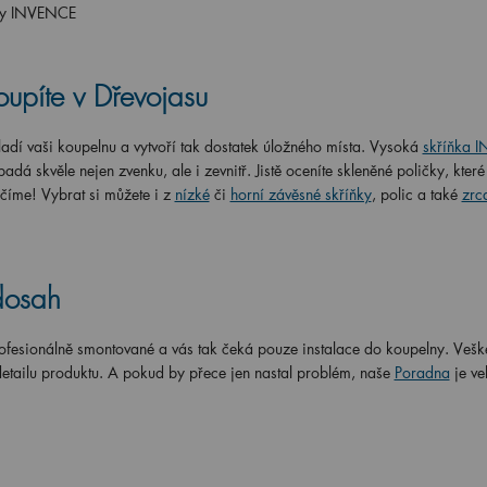
ňky INVENCE
upíte v Dřevojasu
adí vaši koupelnu a vytvoří tak dostatek úložného místa. Vysoká
skříňka 
adá skvěle nejen zvenku, ale i zevnitř. Jistě oceníte skleněné poličky, kter
číme! Vybrat si můžete i z
nízké
či
horní závěsné skříňky
, polic a také
zrc
dosah
ofesionálně smontované a vás tak čeká pouze instalace do koupelny. Vešk
detailu produktu. A pokud by přece jen nastal problém, naše
Poradna
je ve