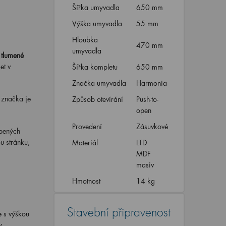
Šířka umyvadla
650 mm
Výška umyvadla
55 mm
Hloubka
470 mm
umyvadla
e
tlumené
et v
Šířka kompletu
650 mm
Značka umyvadla
Harmonia
 značka je
Způsob otevírání
Push-to-
open
Provedení
Zásuvkové
íbených
u stránku,
Materiál
LTD
MDF
masiv
Hmotnost
14 kg
Stavební připravenost
e s výškou
y,