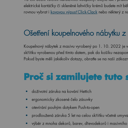
elektrické kartáčky či skleněné lahvičky krémů budete mít
rovnou vybrat i
kovovou výpusť Click-Clack
nebo některý z n
Ošetření koupelnového nábytku z
Koupelnový nábytek z masivu vyrobený po 1. 10. 2022 je 
skříňku vyrobenou před tímto datem, pak do košíku nezapo
Pokud byste měli jakékoliv dotazy, obraťte se na naši záka
Proč si zamilujete tuto 
doživotní záruka na kování Hettich
ergonomicky
zkosené čelo zásuvky
otevírání pouhým dotykem Push-to-open
prodloužená záruka 5 let na celou skříňku včetně umyv
výběr z mnoha dekorů, barev, dřevodekorů i masivního