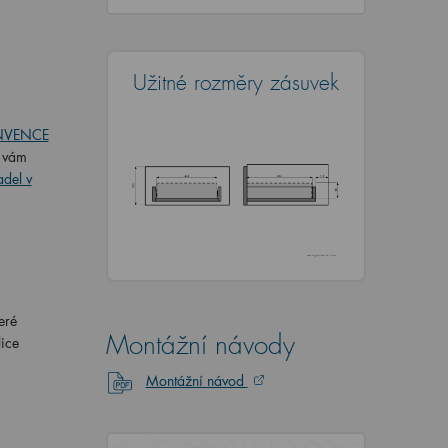
Užitné rozměry zásuvek
INVENCE
é vám
adel v
eré
Montážní návody
lice
Montážní návod