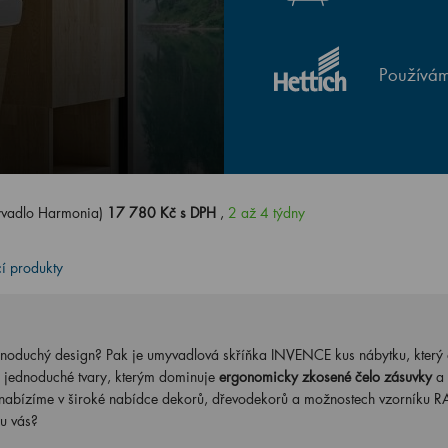
Používám
yvadlo Harmonia)
17 780 Kč s DPH
,
2 až 4 týdny
cí produkty
ednoduchý design? Pak je umyvadlová skříňka INVENCE kus nábytku, který 
 jednoduché tvary, kterým dominuje
ergonomicky zkosené čelo zásuvky
a
u nabízíme v široké nabídce dekorů, dřevodekorů a možnostech vzorníku 
 u vás?