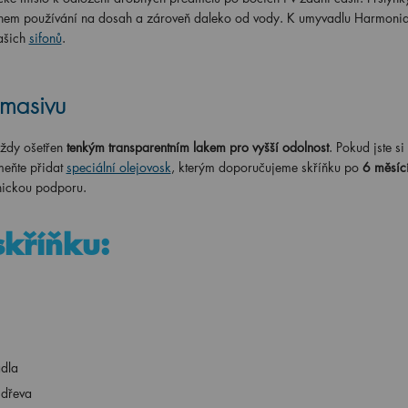
 během používání na dosah a zároveň daleko od vody. K umyvadlu Harmonia
ašich
sifonů
.
 masivu
vždy ošetřen
tenkým transparentním lakem pro vyšší odolnost
. Pokud jste si
meňte přidat
speciální olejovosk
, kterým doporučujeme skříňku po
6 měsící
znickou podporu.
skříňku:
adla
 dřeva