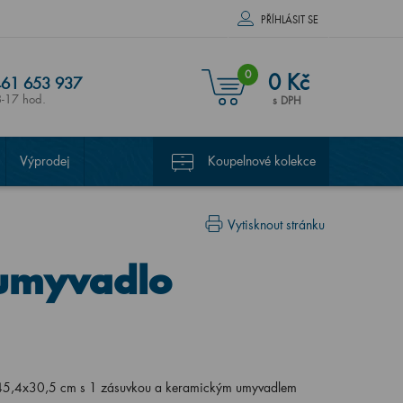
PŘÍHLÁSIT SE
0
0 Kč
61 653 937
8-17 hod.
s DPH
Výprodej
Koupelnové kolekce
Vytisknout stránku
(umyvadlo
45,4x30,5 cm s 1 zásuvkou a keramickým umyvadlem