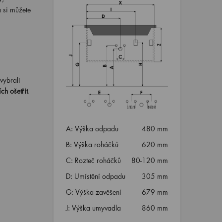
 si můžete
 vybrali
ch ošetřit
.
A: Výška odpadu
480 mm
B: Výška roháčků
620 mm
C: Rozteč roháčků
80-120 mm
D: Umístění odpadu
305 mm
G: Výška zavěšení
679 mm
J: Výška umyvadla
860 mm