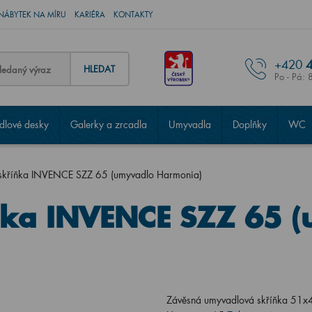
NÁBYTEK NA MÍRU
KARIÉRA
KONTAKTY
+420
4
HLEDAT
Po - Pá: 
lové desky
Galerky a zrcadla
Umyvadla
Doplňky
WC
skříňka INVENCE SZZ 65 (umyvadlo Harmonia)
ňka INVENCE SZZ 65 
Závěsná umyvadlová skříňka 51x