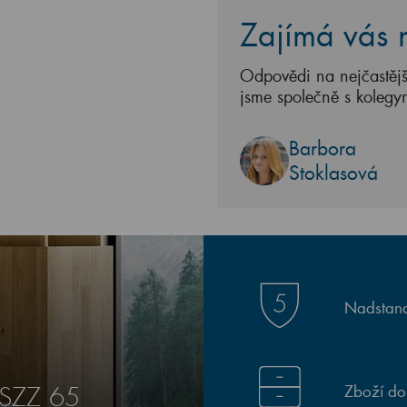
Zajímá vás n
Odpovědi na nejčastějš
jsme společně s kolegy
Barbora
Stoklasová
Nadstand
Zboží do
 SZZ 65