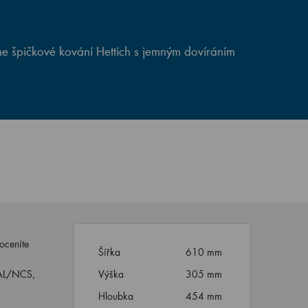
e špičkové kování Hettich s jemným dovíráním
oceníte
Šířka
610 mm
RAL/NCS,
Výška
305 mm
Hloubka
454 mm