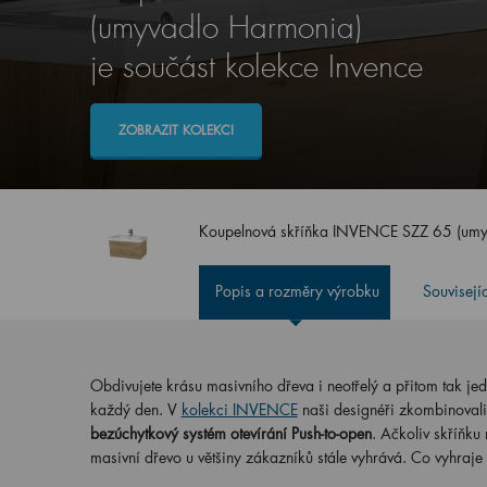
(umyvadlo Harmonia)
je součást kolekce Invence
ZOBRAZIT KOLEKCI
Koupelnová skříňka INVENCE SZZ 65 (um
Popis a rozměry výrobku
Souvisejí
Obdivujete krásu masivního dřeva i neotřelý a přitom tak j
každý den. V
kolekci INVENCE
naši designéři zkombinovali
bezúchytkový systém otevírání Push-to-open
. Ačkoliv skříňk
masivní dřevo u většiny zákazníků stále vyhrává. Co vyhraje