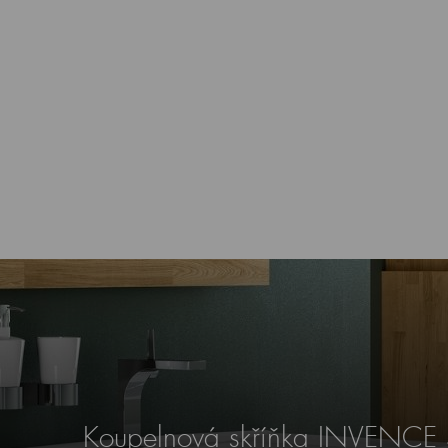
Koupelnová skříňka INVENCE