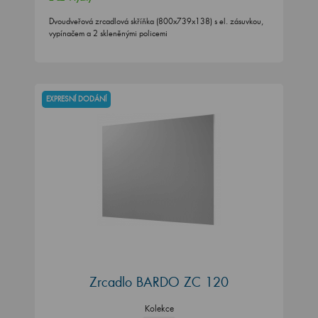
Dvoudveřová zrcadlová skříňka (800x739x138) s el. zásuvkou,
vypínačem a 2 skleněnými policemi
EXPRESNÍ DODÁNÍ
Zrcadlo BARDO ZC 120
Kolekce