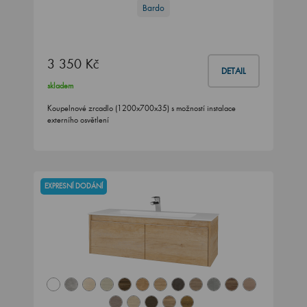
Bardo
3 350 Kč
DETAIL
skladem
Koupelnové zrcadlo (1200x700x35) s možností instalace
externího osvětlení
EXPRESNÍ DODÁNÍ