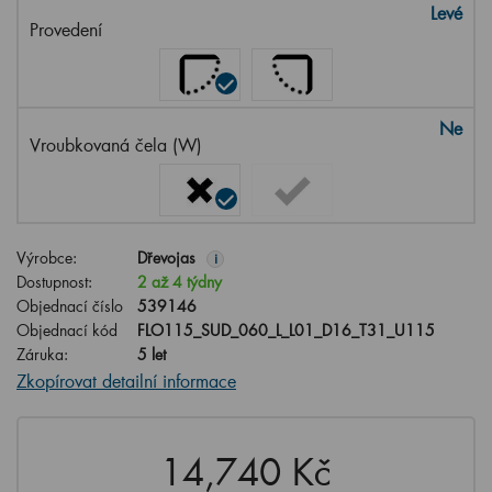
Levé
Provedení
Ne
Vroubkovaná čela (W)
Výrobce:
Dřevojas
i
Dostupnost:
2 až 4 týdny
Objednací číslo
539146
Objednací kód
FLO115_SUD_060_L_L01_D16_T31_U115
Záruka:
5 let
Zkopírovat detailní informace
14,740 Kč