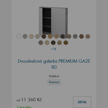
+18
Dvoudveřová galerka PREMIUM GA2E
80
Kolekce
Premium
11 360 Kč
od
DETAIL
2 až 4 týdny