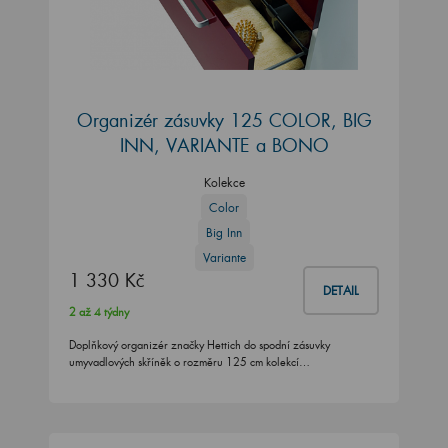
Organizér zásuvky 125 COLOR, BIG
INN, VARIANTE a BONO
Kolekce
Color
Big Inn
Variante
1 330 Kč
DETAIL
2 až 4 týdny
Doplňkový organizér značky Hettich do spodní zásuvky
umyvadlových skříněk o rozměru 125 cm kolekcí…