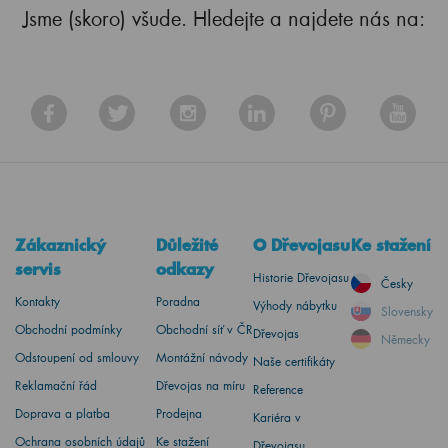
Jsme (skoro) všude. Hledejte a najdete nás na:
Zákaznický
Důležité
O Dřevojasu
Ke stažení
servis
odkazy
Historie Dřevojasu
Česky
Kontakty
Poradna
Výhody nábytku
Slovensky
Obchodní podmínky
Obchodní síť v ČR
Dřevojas
Německy
Odstoupení od smlouvy
Montážní návody
Naše certifikáty
Reklamační řád
Dřevojas na míru
Reference
Doprava a platba
Prodejna
Kariéra v
Ochrana osobních údajů
Ke stažení
Dřevojasu