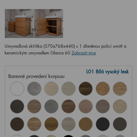
Umyvadlová skříňka (570x768x440) s 1 dřevěnou policí uvnitř a
keramickým umyvadlem Glance 60
Zobrazit více
L01 Bílá vysoký lesk
Barevné provedení korpusu