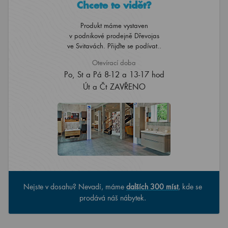
Chcete to vidět?
Produkt máme vystaven
v podnikové prodejně Dřevojas
ve Svitavách. Přijďte se podívat..
Otevírací doba
Po, St a Pá 8-12 a 13-17 hod
Út a Čt ZAVŘENO
Nejste v dosahu? Nevadí, máme
dalších 300 míst
, kde se
prodává náš nábytek.