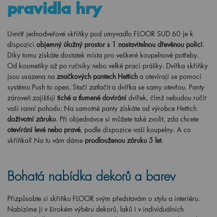
pravidla hry
Uvnitř jednodveřové skříňky pod umyvadlo FLOOR SUD 60 je k
dispozici
objemný úložný prostor s 1 nastavitelnou dřevěnou policí
.
Díky tomu získáte dostatek místa pro veškeré koupelnové potřeby.
Od kosmetiky až po ručníky nebo velké prací prášky. Dvířka skříňky
jsou usazena na
značkových pantech Hettich
a otevírají se pomocí
systému Push to open. Stačí zatlačit a dvířka se samy otevřou. Panty
zároveň zajišťují
tiché a tlumené dovírání
dvířek, čímž nebudou ručit
vaši ranní pohodu. Na samotné panty získáte od výrobce Hettich
doživotní záruku
. Při objednávce si můžete také zvolit, zda chcete
otevírání levé nebo pravé
, podle dispozice vaší koupelny. A co
skříňka? Na tu vám dáme
prodlouženou záruku 5 let
.
Bohatá nabídka dekorů a barev
Přizpůsobte si skříňku FLOOR svým představám o stylu a interiéru.
Nabízíme ji v širokém výběru dekorů, laků i v individuálních