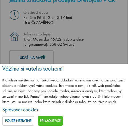
Otevírací doba
Po, St a Pá 8-12 a 13-17 hod
Út a Čt ZAVŘENO
Adresa prodejny
T. G. Masaryka 46/22 (vstup z ulice
Jungmannova), 568 02 Svitavy
UKAŽ NA MAPĚ
Vážíme si vašeho soukromí
K analýze návštěvnosti a funkcí webu, ukládání vašeho nastavení a personalizaci
obsahu a reklam využíváme cookies. Informace o tom, jak náš web používáte,
sdílíme se svými partnery pro sociální média, inzerci a analýzy, kteří mohou být
ze zemí mimo EU. Partneři tyto údaje mohou zkombinovat s dalšími informacemi,
které jste jim poskytli nebo které získali v důsledku toho, že používáte jejich
služby.
Podrobné informace
Spravovat cookies
POUZE NEZBYTNÉ
PŘIJMOUT VŠE