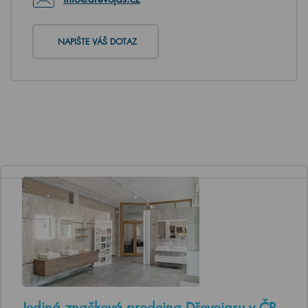
NAPIŠTE VÁŠ DOTAZ
Jediná značková prodejna Dřevojasu v ČR