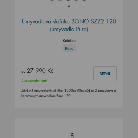
+4
Umyvadlová skříňka BONO SZZ2 120
(umyvadlo Pura)
Kolekce
Bono
27 990 Kč
od
DETAIL
5 pracovních dnů
Závěsná umyvadlová skříňka (1200x390x445) se 2 zásuvkami a
keramickým umyvadlem Pura 120