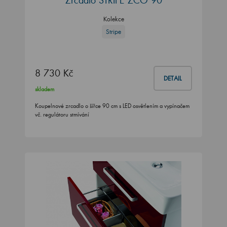
Zrcadlo STRIPE ZCO 90
Kolekce
Stripe
8 730 Kč
DETAIL
skladem
Koupelnové zrcadlo o šířce 90 cm s LED osvětlením a vypínačem
vč. regulátoru stmívání