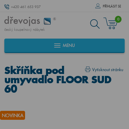
PŘÍHLÁSIT SE
+420 461 653 937
0
český koupelnový nábytek
MENU
Skříňka pod
Vytisknout stránku
umyvadlo FLOOR SUD
60
NOVINKA