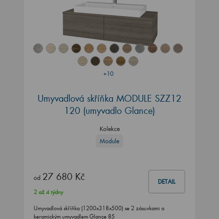
+10
Umyvadlová skříňka MODULE SZZ12
120 (umyvadlo Glance)
Kolekce
Module
27 680 Kč
od
DETAIL
2 až 4 týdny
Umyvadlová skříňka (1200x318x500) se 2 zásuvkami a
keramickým umyvadlem Glance 85