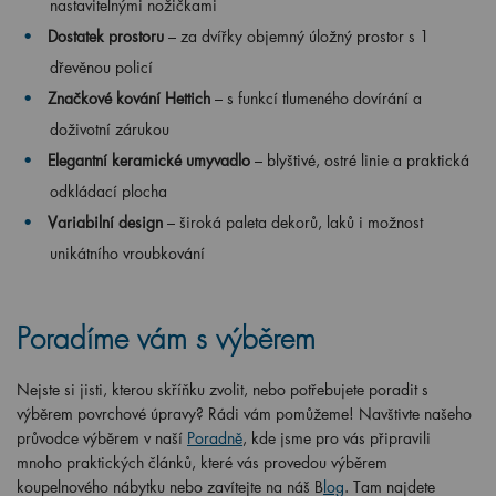
nastavitelnými nožičkami
Dostatek prostoru
– za dvířky objemný úložný prostor s 1
dřevěnou policí
Značkové kování Hettich
– s funkcí tlumeného dovírání a
doživotní zárukou
Elegantní keramické umyvadlo
– blyštivé, ostré linie a praktická
odkládací plocha
Variabilní design
– široká paleta dekorů, laků i možnost
unikátního vroubkování
Poradíme vám s výběrem
Nejste si jisti, kterou skříňku zvolit, nebo potřebujete poradit s
výběrem povrchové úpravy? Rádi vám pomůžeme! Navštivte našeho
průvodce výběrem v naší
Poradně
, kde jsme pro vás připravili
mnoho praktických článků, které vás provedou výběrem
koupelnového nábytku nebo zavítejte na náš B
log
. Tam najdete