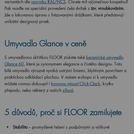
variantách dle
vzorníku RAL/NCS
. Chcete mít výjimečnou koupelnu?
Pak vsaďte na speciální provedení čela dvířek s
tzv. vroubkováním
.
Jde o lakovanou úpravu s frézovanými drážkami, které představují
unikátní designový prvek.
Umyvadlo Glance v ceně
S umyvadlovou skříňkou FLOOR získáte také
keramické umyvadlo
Glance 60
, které je synonymem elegance a čistého designu. Toto
bílé umyvadlo výrazně vyniká ostrými liniemi, blyštivým povrchem a
praktickou odkládací plochou. V našem e-shopu si k umyvadlu
můžete rovnou dokoupit i
kovovou výpusť Click-Clack
, krytku
přepadu, nebo některý z našich
sifonů
.
5 důvodů, proč si FLOOR zamilujete
Stabilita
– promyšlené řešení s podpůrnými a výškově