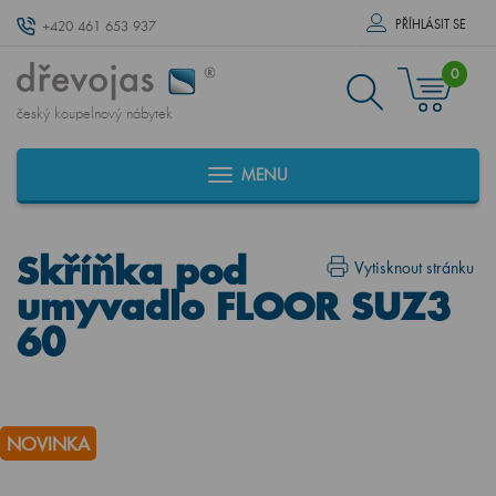
PŘÍHLÁSIT SE
+420 461 653 937
0
český koupelnový nábytek
MENU
Skříňka pod
Vytisknout stránku
umyvadlo FLOOR SUZ3
60
NOVINKA