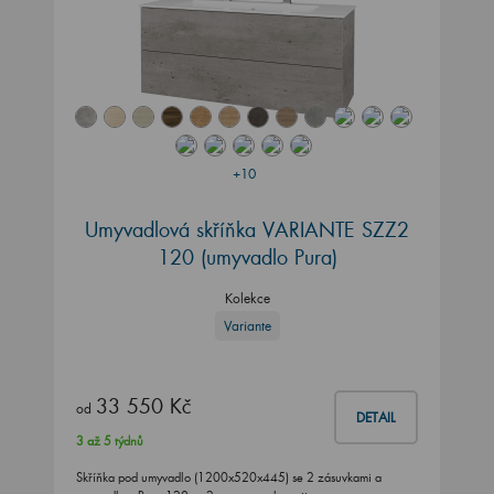
+10
Umyvadlová skříňka VARIANTE SZZ2
120 (umyvadlo Pura)
Kolekce
Variante
33 550 Kč
od
DETAIL
3 až 5 týdnů
Skříňka pod umyvadlo (1200x520x445) se 2 zásuvkami a