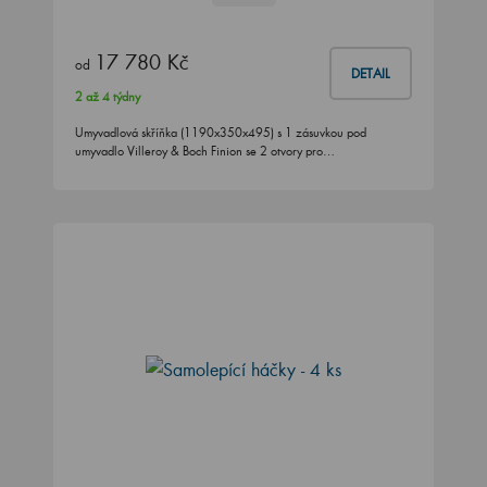
17 780 Kč
od
DETAIL
2 až 4 týdny
Umyvadlová skříňka (1190x350x495) s 1 zásuvkou pod
umyvadlo Villeroy & Boch Finion se 2 otvory pro…