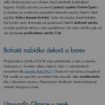
velký úložný prostor pro uložení všech předmětů každodenní
hygieny. Každá zásuvka se otevírá
pomocí systému Push-to-Open
a
je uložena na moderních pojezdech německé značky Hettich, které
zajišťují
tiché a tlumené dovírání
. Vaše rána budou hned klidnější.
Na kování navíc dostanete od společnosti Hettich
doživotní záruku
,
protože společně věříme v jeho spolehlivost. Na celou skříňku pak od
nás dostanete
prodlouženou záruku 5 let
.
Bohatá nabídka dekorů a barev
Přizpůsobte si skříňku FLOOR svým představám o stylu a interiéru.
Nabízíme ji v širokém výběru dekorů, laků i v individuálních
variantách dle
vzorníku RAL/NCS
. Chcete mít výjimečnou koupelnu?
Pak vsaďte na speciální provedení čela zásuvek s
tzv. vroubkováním
.
Jde o lakovanou úpravu s frézovanými drážkami, které představují
unikátní designový prvek.
Umyvadlo Glance v ceně