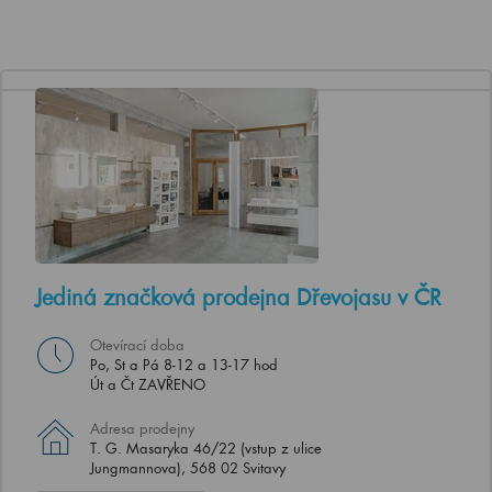
Jediná značková prodejna Dřevojasu v ČR
Otevírací doba
Po, St a Pá 8-12 a 13-17 hod
Út a Čt ZAVŘENO
Adresa prodejny
T. G. Masaryka 46/22 (vstup z ulice
Jungmannova), 568 02 Svitavy