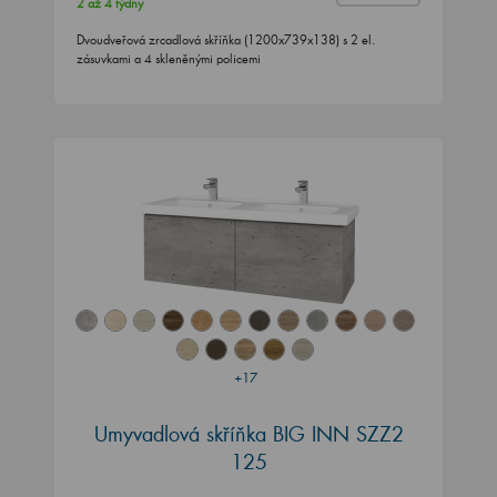
2 až 4 týdny
Dvoudveřová zrcadlová skříňka (1200x739x138) s 2 el.
zásuvkami a 4 skleněnými policemi
+17
Umyvadlová skříňka BIG INN SZZ2
125