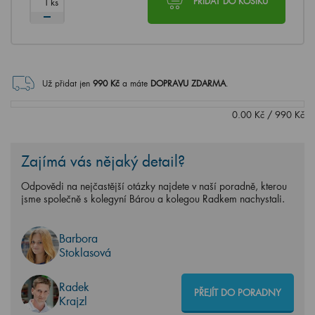
ks
PŘIDAT DO KOŠÍKU
Už přidat jen
990
Kč
a máte
DOPRAVU ZDARMA
.
0.00
Kč
/
990
Kč
Zajímá vás nějaký detail?
Odpovědi na nejčastější otázky najdete v naší poradně, kterou
jsme společně s kolegyní Bárou a kolegou Radkem nachystali.
Barbora
Stoklasová
Radek
PŘEJÍT DO PORADNY
Krajzl