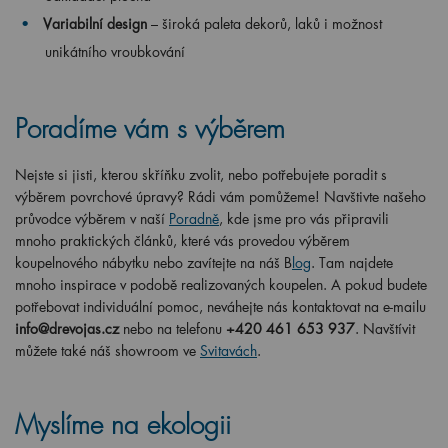
Variabilní design
– široká paleta dekorů, laků i možnost
unikátního vroubkování
Poradíme vám s výběrem
Nejste si jisti, kterou skříňku zvolit, nebo potřebujete poradit s
výběrem povrchové úpravy? Rádi vám pomůžeme! Navštivte našeho
průvodce výběrem v naší
Poradně
, kde jsme pro vás připravili
mnoho praktických článků, které vás provedou výběrem
koupelnového nábytku nebo zavítejte na náš B
log
. Tam najdete
mnoho inspirace v podobě realizovaných koupelen. A pokud budete
potřebovat individuální pomoc, neváhejte nás kontaktovat na e-mailu
info@drevojas.cz
nebo na telefonu
+420 461 653 937
. Navštívit
můžete také náš showroom ve
Svitavách
.
Myslíme na ekologii