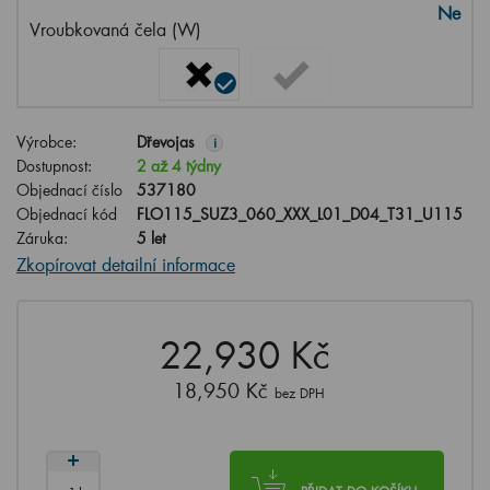
Ne
Vroubkovaná čela (W)
Výrobce:
Dřevojas
i
Dostupnost:
2 až 4 týdny
Objednací číslo
537180
Objednací kód
FLO115_SUZ3_060_XXX_L01_D04_T31_U115
Záruka:
5 let
Zkopírovat detailní informace
22,930 Kč
18,950 Kč
bez DPH