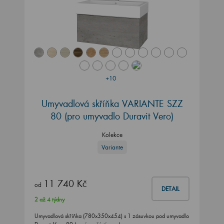
+10
Umyvadlová skříňka VARIANTE SZZ
80
(pro umyvadlo Duravit Vero)
Kolekce
Variante
11 740 Kč
od
DETAIL
2 až 4 týdny
Umyvadlová skříňka (780x350x454) s 1 zásuvkou pod umyvadlo