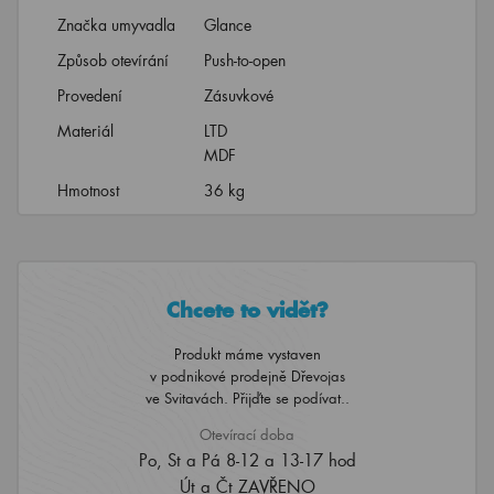
Značka umyvadla
Glance
Způsob otevírání
Push-to-open
Provedení
Zásuvkové
Materiál
LTD
MDF
Hmotnost
36 kg
Chcete to vidět?
Produkt máme vystaven
v podnikové prodejně Dřevojas
ve Svitavách. Přijďte se podívat..
Otevírací doba
Po, St a Pá 8-12 a 13-17 hod
Út a Čt ZAVŘENO