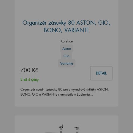
Organizér zásuvky 80 ASTON, GIO,
BONO, VARIANTE
Kolekce
Aston
Gio
Variante
700 Kč
DETAIL
2 až 4 týdny
Organizér spodní zásuvky 80 pro umyvadlové skříňky ASTON,
BONO, GIO a VARIANTE s umyvadlem Euphoria…