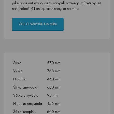
jaké bude mít váš vysněný nábytek rozměry, můžete využít
náš jedinečný konfigurátor nábytku na míru.
VÍCE O NÁBYTKU NA MÍRU
Šířka
570 mm
Výška
768 mm
Hloubka
440 mm
Šířka umyvadla
600 mm
Výška umyvadla
95 mm
Hloubka umyvadla
455 mm
Šířka kompletu
600 mm