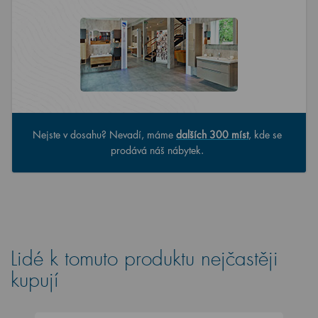
Nejste v dosahu? Nevadí, máme
dalších 300 míst
, kde se
prodává náš nábytek.
Lidé k tomuto produktu nejčastěji
kupují