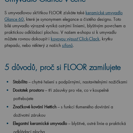
S umyvadlovou skříňkou FLOOR získáte také
keramické umyvadlo
Glance 60
, které je synonymem elegance a čistého designu. Toto
bílé umyvadlo výrazně vyniká ostrými liniemi, blyštivým povrchem a
praktickou odkládací plochou. V našem e-shopu si k umyvadlu
můžete rovnou dokoupit i
kovovou výpusť Click-Clack
, krytku
přepadu, nebo některý z našich
sifonů
.
5 důvodů, proč si FLOOR zamilujete
Stabilita
– chytré řešení s podpůrnými, nastavitelnými nožičkami
Dostatek prostoru
– tři zásuvky pro vše, co v koupelně
potřebujete
Značkové kování Hettich
– s funkcí tlumeného dovírání a
doživotní zárukou
Elegantní keramické umyvadlo
– blyštivé, ostré linie a praktická
odkládací plocha