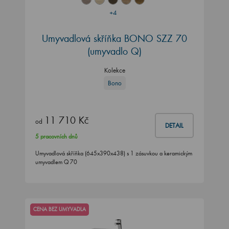
+4
Umyvadlová skříňka BONO SZZ 70
(umyvadlo Q)
Kolekce
Bono
11 710 Kč
od
DETAIL
5 pracovních dnů
Umyvadlová skříňka (645x390x438) s 1 zásuvkou a keramickým
umyvadlem Q 70
CENA BEZ UMYVADLA