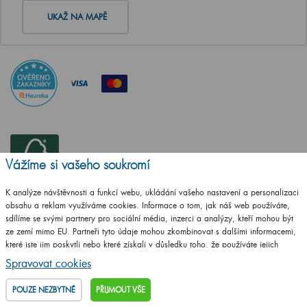
UKAŽ NA MAPĚ
Vážíme si vašeho soukromí
K analýze návštěvnosti a funkcí webu, ukládání vašeho nastavení a personalizaci
obsahu a reklam využíváme cookies. Informace o tom, jak náš web používáte,
sdílíme se svými partnery pro sociální média, inzerci a analýzy, kteří mohou být
ze zemí mimo EU. Partneři tyto údaje mohou zkombinovat s dalšími informacemi,
které jste jim poskytli nebo které získali v důsledku toho, že používáte jejich
služby.
Podrobné informace
Spravovat cookies
ČSN EN ISO
POUZE NEZBYTNÉ
PŘIJMOUT VŠE
14001:2016