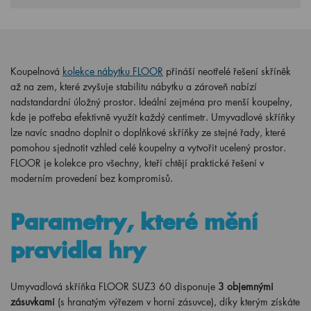
Koupelnová
kolekce nábytku FLOOR
přináší neotřelé řešení skříněk
až na zem, které zvyšuje stabilitu nábytku a zároveň nabízí
nadstandardní úložný prostor. Ideální zejména pro menší koupelny,
kde je potřeba efektivně využít každý centimetr. Umyvadlové skříňky
lze navíc snadno doplnit o doplňkové skříňky ze stejné řady, které
pomohou sjednotit vzhled celé koupelny a vytvořit ucelený prostor.
FLOOR je kolekce pro všechny, kteří chtějí praktické řešení v
moderním provedení bez kompromisů.
Parametry, které mění
pravidla hry
Umyvadlová skříňka FLOOR SUZ3 60 disponuje
3 objemnými
zásuvkami
(s hranatým výřezem v horní zásuvce), díky kterým získáte