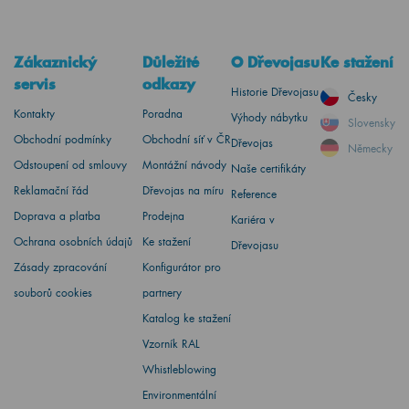
Zákaznický
Důležité
O Dřevojasu
Ke stažení
servis
odkazy
Historie Dřevojasu
Česky
Kontakty
Poradna
Výhody nábytku
Slovensky
Obchodní podmínky
Obchodní síť v ČR
Dřevojas
Německy
Odstoupení od smlouvy
Montážní návody
Naše certifikáty
Reklamační řád
Dřevojas na míru
Reference
Doprava a platba
Prodejna
Kariéra v
Ochrana osobních údajů
Ke stažení
Dřevojasu
Zásady zpracování
Konfigurátor pro
souborů cookies
partnery
Katalog ke stažení
Vzorník RAL
Whistleblowing
Environmentální