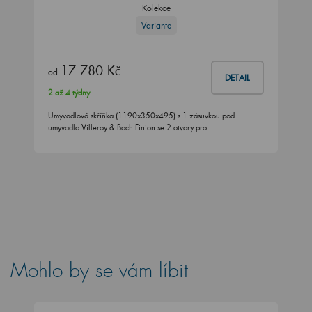
Kolekce
Variante
17 780 Kč
od
DETAIL
2 až 4 týdny
Umyvadlová skříňka (1190x350x495) s 1 zásuvkou pod
umyvadlo Villeroy & Boch Finion se 2 otvory pro…
Mohlo by se vám líbit