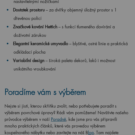
nastavitelnými nožičkami
Dostatek prostoru
– za dvířky objemný úložný prostor s 1
dřevěnou policí
Značkové kování Hettich
– s funkcí tlumeného dovírání a
doživotní zárukou
Elegantní keramické umyvadlo
– blyštivé, ostré linie a praktická
odkládací plocha
Variabilní design
– široká paleta dekorů, laků i možnost
unikátního vroubkování
Poradíme vám s výběrem
Nejste si jisti, kterou skříňku zvolit, nebo potřebujete poradit s
výběrem povrchové úpravy? Rádi vám pomůžeme! Navštivte našeho
průvodce výběrem v naší
Poradně
, kde jsme pro vás připravili
mnoho praktických článků, které vás provedou výběrem
koupelnového nábytku nebo zavítejte na náš B
log
. Tam najdete