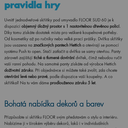
pravidla hry
Uvnitř jednodveřové skříňky pod umyvadlo FLOOR SUD 60 je k
dispozici
objemný úložný prostor s 1 nastavitelnou dřevěnou policí
.
Díky tomu získáte dostatek místa pro veškeré koupelnové potřeby.
Od kosmetiky až po ručníky nebo velké prací prášky. Dvířka skříňky
jsou usazena na
značkových pantech Hettich
a otevírají se pomocí
systému Push to open. Stačí zatlačit a dvířka se samy otevřou. Panty
zároveň zajišťují
tiché a tlumené dovírání
dvířek, čímž nebudou ručit
vaši ranní pohodu. Na samotné panty získáte od výrobce Hettich
doživotní záruku
. Při objednávce si můžete také zvolit, zda chcete
otevírání levé nebo pravé
, podle dispozice vaší koupelny. A co
skříňka? Na tu vám dáme
prodlouženou záruku 5 let
.
Bohatá nabídka dekorů a barev
Přizpůsobte si skříňku FLOOR svým představám o stylu a interiéru.
Nabízíme ji v širokém výběru dekorů, laků i v individuálních