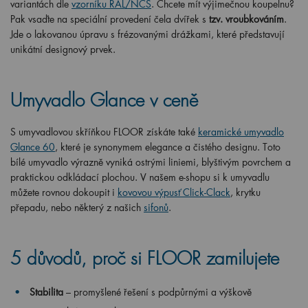
variantách dle
vzorníku RAL/NCS
. Chcete mít výjimečnou koupelnu?
Pak vsaďte na speciální provedení čela dvířek s
tzv. vroubkováním
.
Jde o lakovanou úpravu s frézovanými drážkami, které představují
unikátní designový prvek.
Umyvadlo Glance v ceně
S umyvadlovou skříňkou FLOOR získáte také
keramické umyvadlo
Glance 60
, které je synonymem elegance a čistého designu. Toto
bílé umyvadlo výrazně vyniká ostrými liniemi, blyštivým povrchem a
praktickou odkládací plochou. V našem e-shopu si k umyvadlu
můžete rovnou dokoupit i
kovovou výpusť Click-Clack
, krytku
přepadu, nebo některý z našich
sifonů
.
5 důvodů, proč si FLOOR zamilujete
Stabilita
– promyšlené řešení s podpůrnými a výškově