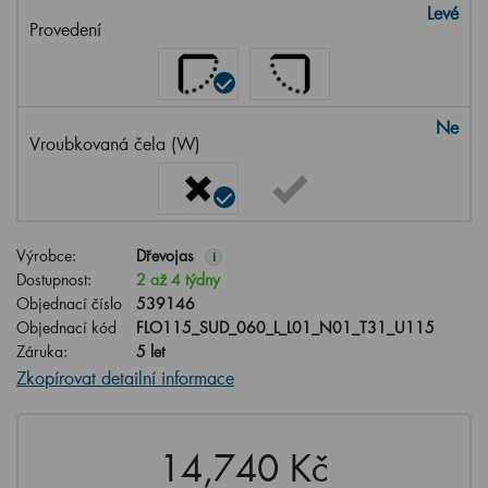
Levé
Provedení
Ne
Vroubkovaná čela (W)
Výrobce:
Dřevojas
i
Dostupnost:
2 až 4 týdny
Objednací číslo
539146
Objednací kód
FLO115_SUD_060_L_L01_N01_T31_U115
Záruka:
5 let
Zkopírovat detailní informace
14,740 Kč