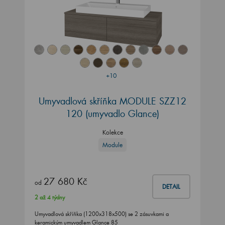
+10
Umyvadlová skříňka MODULE SZZ12
120 (umyvadlo Glance)
Kolekce
Module
27 680 Kč
od
DETAIL
2 až 4 týdny
Umyvadlová skříňka (1200x318x500) se 2 zásuvkami a
keramickým umyvadlem Glance 85