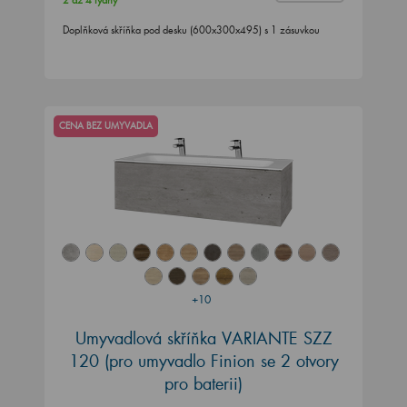
Doplňková skříňka pod desku (600x300x495) s 1 zásuvkou
CENA BEZ UMYVADLA
+10
Umyvadlová skříňka VARIANTE SZZ
120
(pro umyvadlo Finion se 2 otvory
pro baterii)