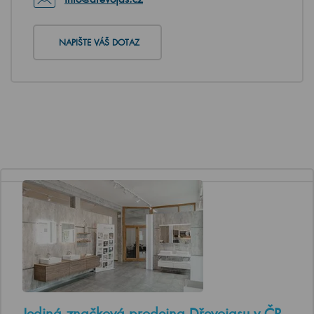
NAPIŠTE VÁŠ DOTAZ
Jediná značková prodejna Dřevojasu v ČR