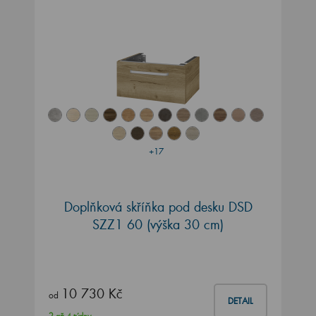
+17
Doplňková skříňka pod desku DSD
SZZ1 60 (výška 30 cm)
10 730 Kč
od
DETAIL
2 až 4 týdny