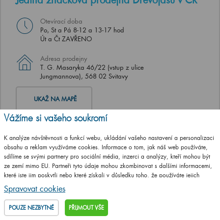
Otevírací doba
Po, St a Pá 8-12 a 13-17 hod
Út a Čt ZAVŘENO
Adresa prodejny
T. G. Masaryka 46/22 (vstup z ulice
Jungmannova), 568 02 Svitavy
UKAŽ NA MAPĚ
Vážíme si vašeho soukromí
K analýze návštěvnosti a funkcí webu, ukládání vašeho nastavení a personalizaci
obsahu a reklam využíváme cookies. Informace o tom, jak náš web používáte,
sdílíme se svými partnery pro sociální média, inzerci a analýzy, kteří mohou být
ze zemí mimo EU. Partneři tyto údaje mohou zkombinovat s dalšími informacemi,
které jste jim poskytli nebo které získali v důsledku toho, že používáte jejich
služby.
Podrobné informace
Spravovat cookies
POUZE NEZBYTNÉ
PŘIJMOUT VŠE