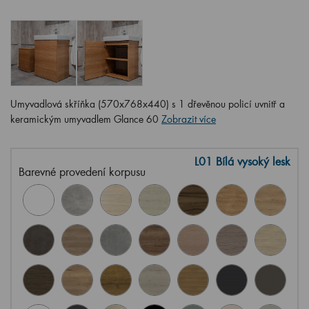
Umyvadlová skříňka (570x768x440) s 1 dřevěnou policí uvnitř a
keramickým umyvadlem Glance 60
Zobrazit více
L01 Bílá vysoký lesk
Barevné provedení korpusu