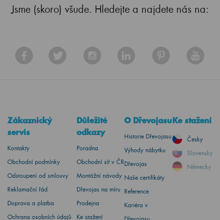
Jsme (skoro) všude. Hledejte a najdete nás na:
Zákaznický
Důležité
O Dřevojasu
Ke stažení
servis
odkazy
Historie Dřevojasu
Česky
Kontakty
Poradna
Výhody nábytku
Slovensky
Obchodní podmínky
Obchodní síť v ČR
Dřevojas
Německy
Odstoupení od smlouvy
Montážní návody
Naše certifikáty
Reklamační řád
Dřevojas na míru
Reference
Doprava a platba
Prodejna
Kariéra v
Ochrana osobních údajů
Ke stažení
Dřevojasu