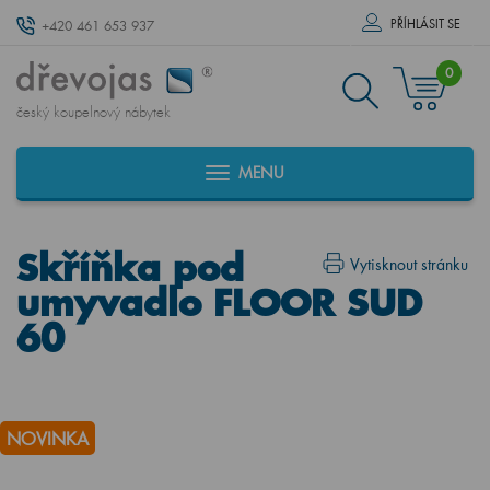
PŘÍHLÁSIT SE
+420 461 653 937
0
český koupelnový nábytek
MENU
Skříňka pod
Vytisknout stránku
umyvadlo FLOOR SUD
60
NOVINKA