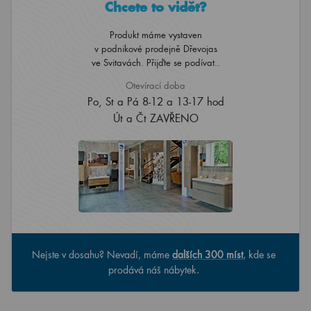
Chcete to vidět?
Produkt máme vystaven
v podnikové prodejně Dřevojas
ve Svitavách. Přijďte se podívat..
Otevírací doba
Po, St a Pá 8-12 a 13-17 hod
Út a Čt ZAVŘENO
Nejste v dosahu? Nevadí, máme
dalších 300 míst
, kde se
prodává náš nábytek.